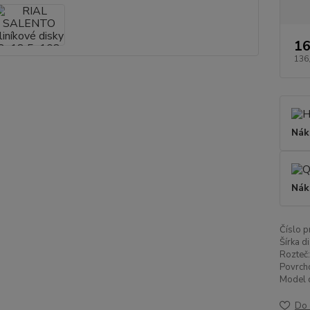
16
136
Nák
Nák
Číslo p
Šírka di
Rozteč:
Povrch
Model d
Do 