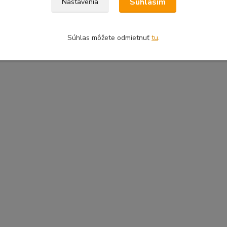
Súhlasím
Nastavenia
Súhlas môžete odmietnuť
tu
.