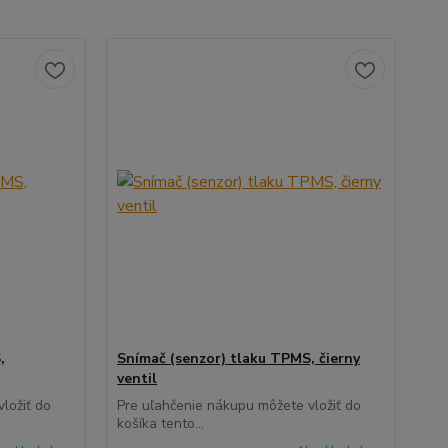
,
Snímač (senzor) tlaku TPMS, čierny
ventil
ložiť do
Pre uľahčenie nákupu môžete vložiť do
košíka tento...