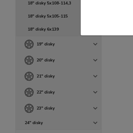
18" disky 5x108-114,3
18" disky 5x105-115
18" disky 6x139
19" disky
20" disky
21" disky
22" disky
23" disky
24" disky