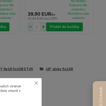
a sklade |
Na sklade |
prava 4ks
Doprava 4ks
adarmo |
zadarmo |
39,90 EUR
tážna sada
Montážna sada
/
ks
zadarmo
zadarmo
32,44 EUR
bez DPH
šíka
Pridať do košíka
Y 8x18 5x108 ET45
18" disky 5x108
našich stránok
AI MECHANIK
ôžete zmeniť v