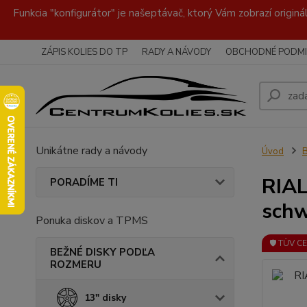
Funkcia "konfigurátor" je našeptávač, ktorý Vám zobrazí originá
ZÁPIS KOLIES DO TP
RADY A NÁVODY
OBCHODNÉ PODMI
Unikátne rady a návody
Úvod
RIAL
PORADÍME TI
sch
Ponuka diskov a TPMS
🛡️ TÜV C
BEŽNÉ DISKY PODĽA
ROZMERU
13" disky