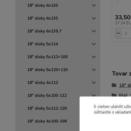
18" disky 6x130
33,50
18" disky 6x135
27,24 E
18" disky 6x139,7
18" disky 5x114
18" disky 5x112+100
18" disky 5x120+110
Tovar 
18" disky 4x112
18" d
18" disky 5x100-112
RIAL 
S cieľom uľahčiť už
18" disky 5x112-120
súhlasíte s ukladan
18" disky 4x100-108