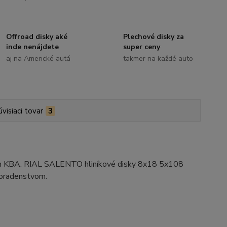
Offroad disky aké
Plechové disky za
inde nenájdete
super ceny
aj na Americké autá
takmer na každé auto
úvisiaci tovar
3
ním KBA. RIAL SALENTO hliníkové disky 8x18 5x108
poradenstvom.