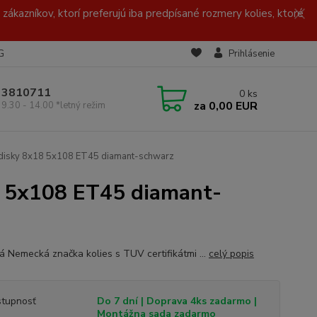
zákazníkov, ktorí preferujú iba predpísané rozmery kolies, ktoré
G
Prihlásenie
/ 3810711
0
ks
za
0,00 EUR
 9.30 - 14.00 *letný režim
disky 8x18 5x108 ET45 diamant-schwarz
8 5x108 ET45 diamant-
ná Nemecká značka kolies s TUV certifikátmi ...
celý popis
tupnosť
Do 7 dní | Doprava 4ks zadarmo |
Montážna sada zadarmo