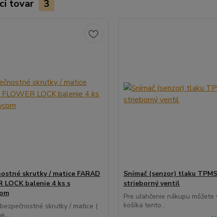
ci tovar
3
ostné skrutky / matice FARAD
Snímač (senzor) tlaku TPMS
LOCK balenie 4 ks s
strieborný ventil
com
Pre uľahčenie nákupu môžete v
košíka tento...
 bezpečnostné skrutky / matice (
e...