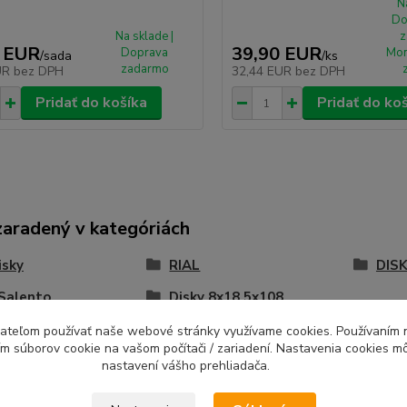
N
Do
Na sklade |
z
 EUR
39,90 EUR
Doprava
Mon
/
sada
/
ks
zadarmo
UR
bez DPH
32,44 EUR
bez DPH
Pridať do košíka
Pridať do ko
zaradený v kategóriách
isky
RIAL
DISK
Salento
Disky 8x18 5x108
ívateľom používať naše webové stránky využívame cookies. Používaním 
ím súborov cookie na vašom počítači / zariadení. Nastavenia cookies m
nastavení vášho prehliadača.