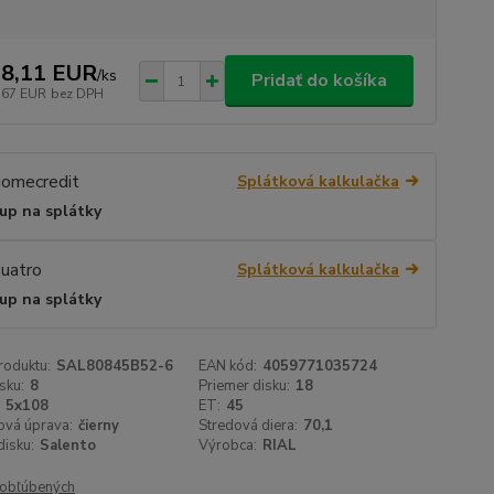
8,11 EUR
/
ks
Pridať do košíka
,67 EUR
bez DPH
Splátková kalkulačka
up na splátky
Splátková kalkulačka
up na splátky
roduktu:
SAL80845B52-6
EAN kód:
4059771035724
sku:
8
Priemer disku:
18
5x108
ET:
45
ová úprava:
čierny
Stredová diera:
70,1
isku:
Salento
Výrobca:
RIAL
obľúbených