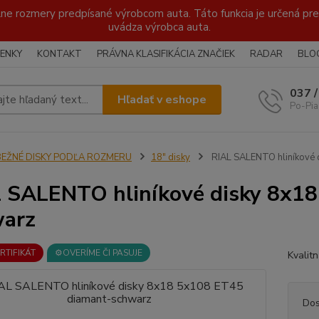
lne rozmery predpísané výrobcom auta. Táto funkcia je určená pre 
uvádza výrobca auta.
ENKY
KONTAKT
PRÁVNA KLASIFIKÁCIA ZNAČIEK
RADAR
BLO
037 
Hľadať v eshope
Po-Pia
BEŽNÉ DISKY PODĽA ROZMERU
18" disky
RIAL SALENTO hliníkové 
 SALENTO hliníkové disky 8x1
warz
ERTIFIKÁT
⚙️OVERÍME ČI PASUJE
Kvalit
Dos