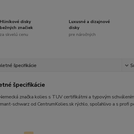
Hliníkové disky
Luxusné a dizajnové
bežných značiek
disky
za skvelú cenu
pre náročných
etné špecifikácie
S
tné špecifikácie
 Nemecká značka kolies s TUV certifikátmi a typovým schvále
ant-schwarz od CentrumKolies.sk rýchlo, spoľahlivo a s profi 