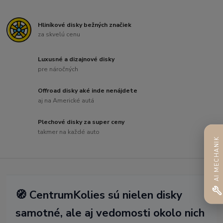
Hliníkové disky bežných značiek
za skvelú cenu
Luxusné a dizajnové disky
pre náročných
Offroad disky aké inde nenájdete
aj na Americké autá
Plechové disky za super ceny
takmer na každé auto
AI MECHANIK
🧭 CentrumKolies sú nielen disky
samotné, ale aj vedomosti okolo nich