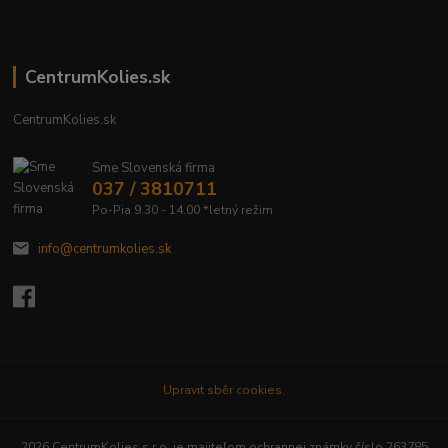
CentrumKolies.sk
CentrumKolies.sk
Sme Slovenská firma
037 / 3810711
Po-Pia 9.30 - 14.00 *letný režim
info@centrumkolies.sk
Upravit sběr cookies.
2026 CentrumKolies s.r.o. je majiteľom ochrannej známky číslo 263785