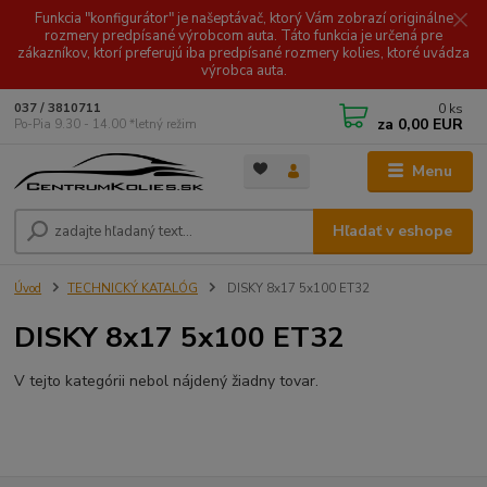
Funkcia "konfigurátor" je našeptávač, ktorý Vám zobrazí originálne
rozmery predpísané výrobcom auta. Táto funkcia je určená pre
zákazníkov, ktorí preferujú iba predpísané rozmery kolies, ktoré uvádza
výrobca auta.
0
ks
037 / 3810711
za
0,00 EUR
Po-Pia 9.30 - 14.00 *letný režim
Menu
Hľadať v eshope
Úvod
TECHNICKÝ KATALÓG
DISKY 8x17 5x100 ET32
DISKY 8x17 5x100 ET32
V tejto kategórii nebol nájdený žiadny tovar.