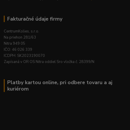
Fakturačné údaje firmy
CentrumKolies, s.r.o.
Na priehon 281/63
Nitra 949 05
IČO: 46 026 339
ICDPH: SK2023190070
Zapísaná v OR OS Nitra oddiel Sro vložka č. 28399/N
Platby kartou online, pri odbere tovaru a aj
kuriérom