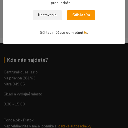
objednávku kontrolujeme s dôrazom na technickú správnosť,
prehliadača.
bezpečnosť a použiteľnosť na konkrétnom aute.
Súhlasím
Nastavenia
CentrumKolies s.r.o. je majiteľom ochrannej známky číslo
263785 registrovanej na ÚPV SR
Súhlas môžete odmietnuť
tu
.
Kde nás nájdete?
CentrumKolies, s.r.o.
Na priehon 281/63
Nitra 949 05
Sklad a výdajné miesto
9.30 - 15.00
Pondelok - Piatok
Neprehliadnite v našej ponuke aj
detské autosedačky