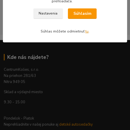
prehliadača.
bezpečnosť a použiteľnosť na konkrétnom aute.
Súhlasím
Nastavenia
CentrumKolies s.r.o. je majiteľom ochrannej známky číslo
263785 registrovanej na ÚPV SR
Súhlas môžete odmietnuť
tu
.
Kde nás nájdete?
CentrumKolies, s.r.o.
Na priehon 281/63
Nitra 949 05
Sklad a výdajné miesto
9.30 - 15.00
Pondelok - Piatok
Neprehliadnite v našej ponuke aj
detské autosedačky