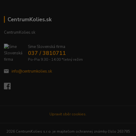
CentrumKolies.sk
CentrumKolies.sk
Sme Slovenská firma
037 / 3810711
Po-Pia 9.30 - 14.00 *letný režim
info@centrumkolies.sk
Upravit sběr cookies.
2026 CentrumKolies s.r.o. je majiteľom ochrannej známky číslo 263785