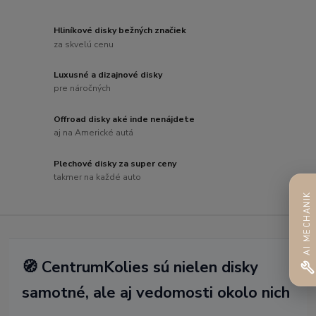
Hliníkové disky bežných značiek
za skvelú cenu
Luxusné a dizajnové disky
pre náročných
Offroad disky aké inde nenájdete
aj na Americké autá
Plechové disky za super ceny
takmer na každé auto
AI MECHANIK
🧭 CentrumKolies sú nielen disky
samotné, ale aj vedomosti okolo nich