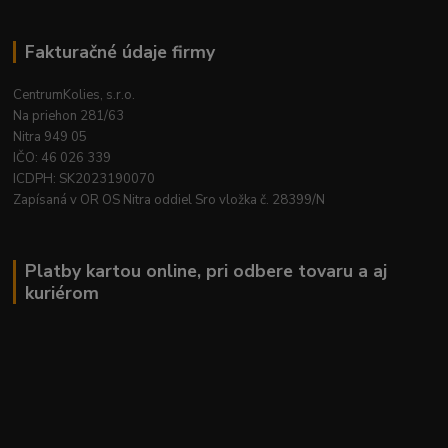
Fakturačné údaje firmy
CentrumKolies, s.r.o.
Na priehon 281/63
Nitra 949 05
IČO: 46 026 339
ICDPH: SK2023190070
Zapísaná v OR OS Nitra oddiel Sro vložka č. 28399/N
Platby kartou online, pri odbere tovaru a aj
kuriérom