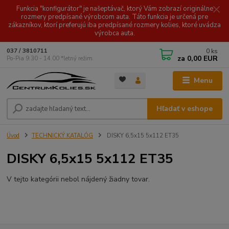
Funkcia "konfigurátor" je našeptávač, ktorý Vám zobrazí originálne
rozmery predpísané výrobcom auta. Táto funkcia je určená pre
zákazníkov, ktorí preferujú iba predpísané rozmery kolies, ktoré uvádza
výrobca auta.
0
ks
037 / 3810711
za
0,00 EUR
Po-Pia 9.30 - 14.00 *letný režim
Menu
Hľadať v eshope
Úvod
TECHNICKÝ KATALÓG
DISKY 6,5x15 5x112 ET35
DISKY 6,5x15 5x112 ET35
V tejto kategórii nebol nájdený žiadny tovar.