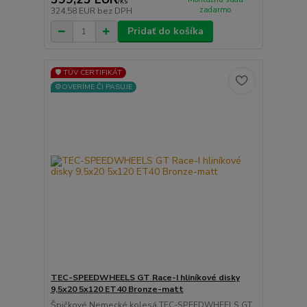
/
ks
zadarmo
324,58 EUR
bez DPH
Pridať do košíka
🛡️ TÜV CERTIFIKÁT
⚙️OVERÍME ČI PASUJE
TEC-SPEEDWHEELS GT Race-I hliníkové disky
9,5x20 5x120 ET40 Bronze-matt
Špičkové Nemecké kolesá TEC-SPEEDWHEELS GT