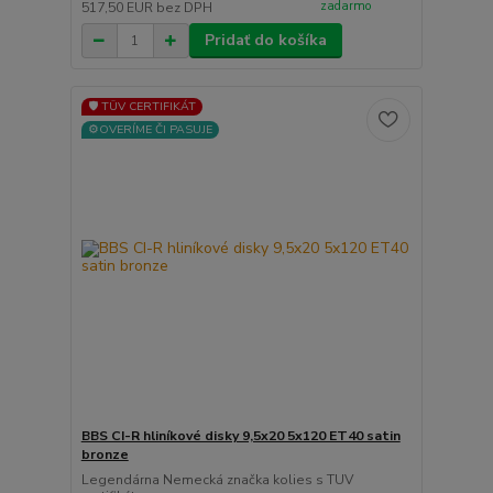
zadarmo
517,50 EUR
bez DPH
Pridať do košíka
🛡️ TÜV CERTIFIKÁT
⚙️OVERÍME ČI PASUJE
BBS CI-R hliníkové disky 9,5x20 5x120 ET40 satin
bronze
Legendárna Nemecká značka kolies s TUV