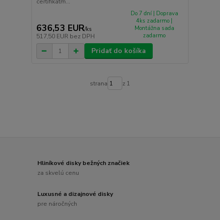
certifikátm...
Do 7 dní | Doprava
4ks zadarmo |
636,53 EUR
Montážna sada
/
ks
zadarmo
517,50 EUR
bez DPH
Pridať do košíka
strana
z 1
Hliníkové disky bežných značiek
za skvelú cenu
Luxusné a dizajnové disky
pre náročných