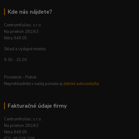
Kde nás nájdete?
CentrumKolies, s.r.o.
Na priehon 281/63
Nitra 949 05
Sklad a výdajné miesto
9.30 - 15.00
Pondelok - Piatok
Neprehliadnite v našej ponuke aj
detské autosedačky
Fakturačné údaje firmy
CentrumKolies, s.r.o.
Na priehon 281/63
Nitra 949 05
IČO: 46 026 339