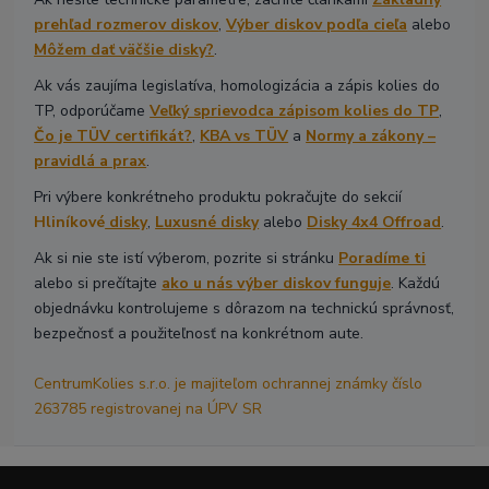
prehľad rozmerov diskov
,
Výber diskov podľa cieľa
alebo
Môžem dať väčšie disky?
.
Ak vás zaujíma legislatíva, homologizácia a zápis kolies do
TP, odporúčame
Veľký sprievodca zápisom kolies do TP
,
Čo je TÜV certifikát?
,
KBA vs TÜV
a
Normy a zákony –
pravidlá a prax
.
Pri výbere konkrétneho produktu pokračujte do sekcií
Hliníkové
disky
,
Luxusné disky
alebo
Disky 4x4 Offroad
.
Ak si nie ste istí výberom, pozrite si stránku
Poradíme ti
alebo si prečítajte
ako u nás výber diskov funguje
. Každú
objednávku kontrolujeme s dôrazom na technickú správnosť,
bezpečnosť a použiteľnosť na konkrétnom aute.
CentrumKolies s.r.o. je majiteľom ochrannej známky číslo
263785 registrovanej na ÚPV SR