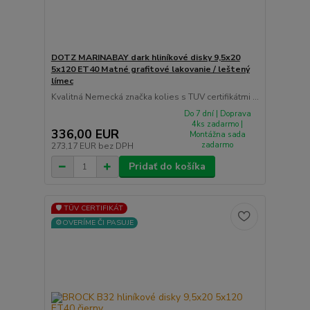
DOTZ MARINABAY dark hliníkové disky 9,5x20
5x120 ET40 Matné grafitové lakovanie / leštený
límec
Kvalitná Nemecká značka kolies s TUV certifikátmi ...
Do 7 dní | Doprava
4ks zadarmo |
336,00 EUR
Montážna sada
zadarmo
273,17 EUR
bez DPH
Pridať do košíka
🛡️ TÜV CERTIFIKÁT
⚙️OVERÍME ČI PASUJE