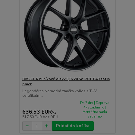
BBS CI-R hliníkové disky 9,5x20 5x120 ET40 satin
black
Legendárna Nemecká značka kolies s TUV
certifikátm...
Do 7 dní | Doprava
4ks zadarmo |
636,53 EUR
Montážna sada
/
ks
zadarmo
517,50 EUR
bez DPH
Pridať do košíka