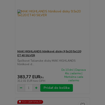
MAK HIGHLANDS hliníkové disky 9,5x20 5x120
ET40 SILVER
Špičkové Talianske disky MAK HIGHLANDS
hliníkové d...
Do 10 dní | Doprava
4ks zadarmo |
383,77 EUR
Montážna sada
/
ks
zadarmo
312,01 EUR
bez DPH
Pridať do košíka
🛡️ TÜV CERTIFIKÁT