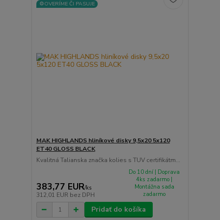
⚙️OVERÍME ČI PASUJE
MAK HIGHLANDS hliníkové disky 9,5x20 5x120
ET40 GLOSS BLACK
Kvalitná Talianska značka kolies s TUV certifikátm...
Do 10 dní | Doprava
4ks zadarmo |
383,77 EUR
Montážna sada
/
ks
zadarmo
312,01 EUR
bez DPH
Pridať do košíka