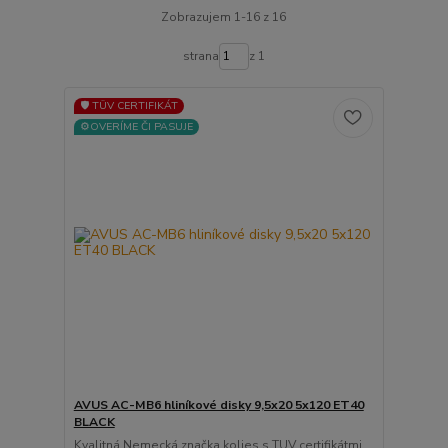
Zobrazujem 1-16 z 16
strana
z 1
🛡️ TÜV CERTIFIKÁT
⚙️OVERÍME ČI PASUJE
AVUS AC-MB6 hliníkové disky 9,5x20 5x120 ET40
BLACK
Kvalitná Nemecká značka kolies s TUV certifikátmi ...