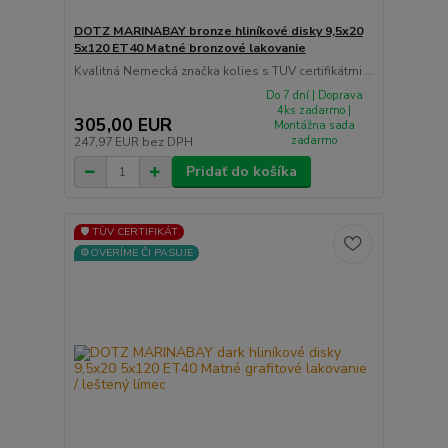
DOTZ MARINABAY bronze hliníkové disky 9,5x20
5x120 ET40 Matné bronzové lakovanie
Kvalitná Nemecká značka kolies s TUV certifikátmi ...
Do 7 dní | Doprava
4ks zadarmo |
305,00 EUR
Montážna sada
zadarmo
247,97 EUR
bez DPH
Pridať do košíka
🛡️ TÜV CERTIFIKÁT
⚙️OVERÍME ČI PASUJE