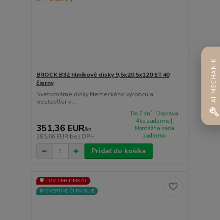
AI MECHANIK
BROCK B32 hliníkové disky 9,5x20 5x120 ET40
čierny
Svetoznáme disky Nemeckého výrobcu a
bestseller v ...
Do 7 dní | Doprava
4ks zadarmo |
351,36 EUR
Montážna sada
/
ks
zadarmo
285,66 EUR
bez DPH
Pridať do košíka
🛡️ TÜV CERTIFIKÁT
⚙️OVERÍME ČI PASUJE