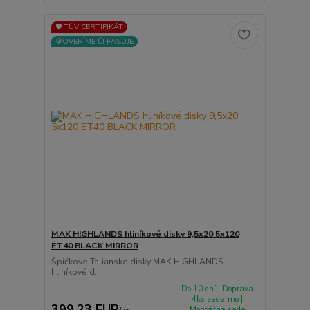
🛡️ TÜV CERTIFIKÁT
⚙️OVERÍME ČI PASUJE
MAK HIGHLANDS hliníkové disky 9,5x20 5x120
ET40 BLACK MIRROR
Špičkové Talianske disky MAK HIGHLANDS
hliníkové d...
Do 10 dní | Doprava
4ks zadarmo |
399,23 EUR
Montážna sada