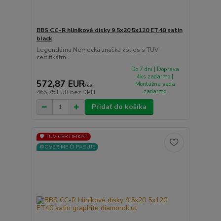
BBS CC-R hliníkové disky 9,5x20 5x120 ET40 satin
black
Legendárna Nemecká značka kolies s TUV
certifikátm...
Do 7 dní | Doprava
4ks zadarmo |
572,87 EUR
Montážna sada
/
ks
zadarmo
465,75 EUR
bez DPH
Pridať do košíka
🛡️ TÜV CERTIFIKÁT
⚙️OVERÍME ČI PASUJE