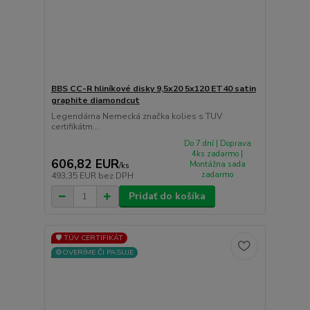
BBS CC-R hliníkové disky 9,5x20 5x120 ET40 satin
graphite diamondcut
Legendárna Nemecká značka kolies s TUV
certifikátm...
Do 7 dní | Doprava
4ks zadarmo |
606,82 EUR
Montážna sada
/
ks
zadarmo
493,35 EUR
bez DPH
Pridať do košíka
🛡️ TÜV CERTIFIKÁT
⚙️OVERÍME ČI PASUJE