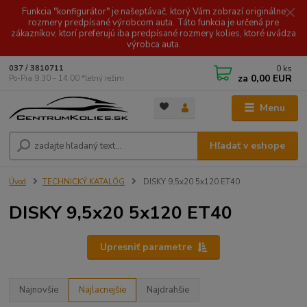
Funkcia "konfigurátor" je našeptávač, ktorý Vám zobrazí originálne
rozmery predpísané výrobcom auta. Táto funkcia je určená pre
zákazníkov, ktorí preferujú iba predpísané rozmery kolies, ktoré uvádza
výrobca auta.
0
ks
037 / 3810711
za
0,00 EUR
Po-Pia 9.30 - 14.00 *letný režim
Menu
Hľadať v eshope
Úvod
TECHNICKÝ KATALÓG
DISKY 9,5x20 5x120 ET40
DISKY 9,5x20 5x120 ET40
Upresniť parametre
Najnovšie
Najlacnejšie
Najdrahšie