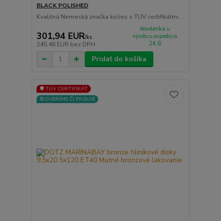
BLACK POLISHED
Kvalitná Nemecká značka kolies s TUV certifikátmi ...
dovolenka u
301,94 EUR
výrobcu,expedicia
/
ks
24.8
245,48 EUR
bez DPH
Pridať do košíka
🛡️ TÜV CERTIFIKÁT
⚙️OVERÍME ČI PASUJE