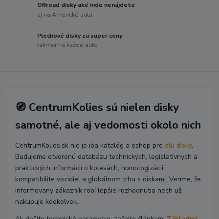
Offroad disky aké inde nenájdete
aj na Americké autá
Plechové disky za super ceny
takmer na každé auto
🧭 CentrumKolies sú nielen disky
samotné, ale aj vedomosti okolo nich
CentrumKolies.sk nie je iba katalóg a eshop pre
alu disky
.
Budujeme otvorenú databázu technických, legislatívnych a
praktických informácií o kolesách, homologizácii,
kompatibilite vozidiel a globálnom trhu s diskami. Veríme, že
informovaný zákazník robí lepšie rozhodnutia nech už
nakupuje kdekoľvek.
Ak riešite technické parametre, začnite článkami
Základný