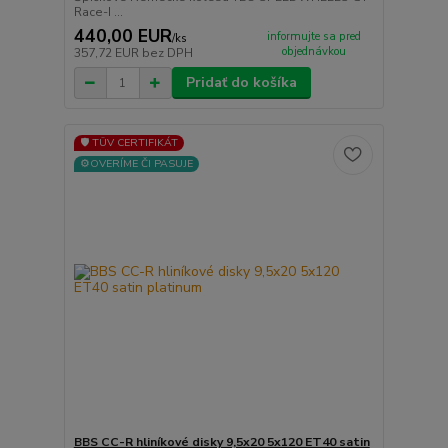
Race-I ...
440,00 EUR
informujte sa pred
/
ks
objednávkou
357,72 EUR
bez DPH
Pridať do košíka
🛡️ TÜV CERTIFIKÁT
⚙️OVERÍME ČI PASUJE
BBS CC-R hliníkové disky 9,5x20 5x120 ET40 satin