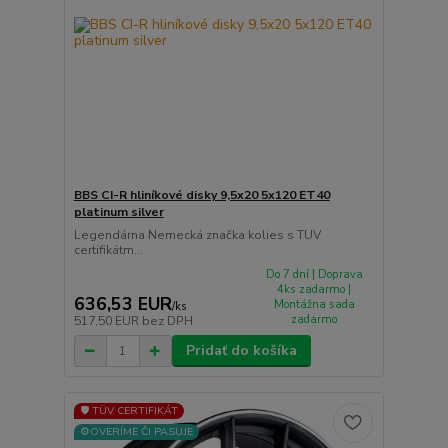
BBS CI-R hliníkové disky 9,5x20 5x120 ET40
platinum silver
Legendárna Nemecká značka kolies s TUV
certifikátm...
Do 7 dní | Doprava
4ks zadarmo |
636,53 EUR
Montážna sada
/
ks
zadarmo
517,50 EUR
bez DPH
Pridať do košíka
🛡️ TÜV CERTIFIKÁT
⚙️OVERÍME ČI PASUJE