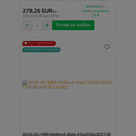
dovolenka u
278,26 EUR
výrobcu,expedicia
/
ks
24.8
226,23 EUR
bez DPH
Pridať do košíka
🛡️ TÜV CERTIFIKÁT
⚙️OVERÍME ČI PASUJE
AVUS AC-MB6 hliníkové disky 9,5x20 5x120 ET40