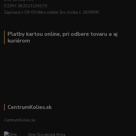
ICDPH: SK2023190070
Zapísaná v OR OS Nitra oddiel Sro vložka č. 28399/N
Platby kartou online, pri odbere tovaru a aj
kuriérom
CentrumKolies.sk
CentrumKolies.sk
Sme Slovenská firma