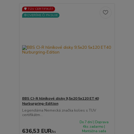
🛡️ TÜV CERTIFIKÁT
⚙️OVERÍME ČI PASUJE
BBS CI-R hliníkové disky 9,5x20 5x120 ET40
Nurburgring-Edition
Legendárna Nemecká značka kolies s TUV
certifikátm...
Do 7 dní | Doprava
4ks zadarmo |
636,53 EUR
Montážna sada
/
ks