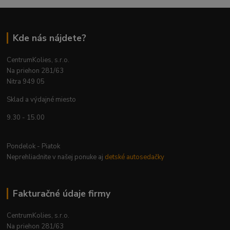
Kde nás nájdete?
CentrumKolies, s.r.o.
Na priehon 281/63
Nitra 949 05
Sklad a výdajné miesto
9.30 - 15.00
Pondelok - Piatok
Neprehliadnite v našej ponuke aj
detské autosedačky
Fakturačné údaje firmy
CentrumKolies, s.r.o.
Na priehon 281/63