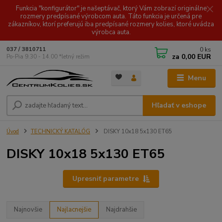
Funkcia "konfigurátor" je našeptávač, ktorý Vám zobrazí originálne
rozmery predpísané výrobcom auta. Táto funkcia je určená pre
zákazníkov, ktorí preferujú iba predpísané rozmery kolies, ktoré uvádza
výrobca auta.
0
ks
037 / 3810711
za
0,00 EUR
Po-Pia 9.30 - 14.00 *letný režim
Menu
Hľadať v eshope
Úvod
TECHNICKÝ KATALÓG
DISKY 10x18 5x130 ET65
DISKY 10x18 5x130 ET65
Upresniť parametre
Najnovšie
Najlacnejšie
Najdrahšie