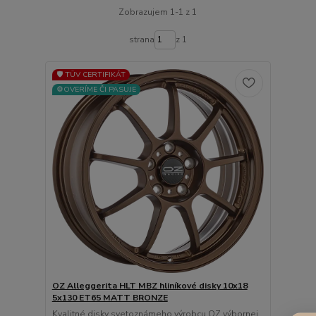
Zobrazujem 1-1 z 1
strana
z 1
🛡️ TÜV CERTIFIKÁT
⚙️OVERÍME ČI PASUJE
OZ Alleggerita HLT MBZ hliníkové disky 10x18
5x130 ET65 MATT BRONZE
Kvalitné disky svetoznámeho výrobcu OZ výbornej