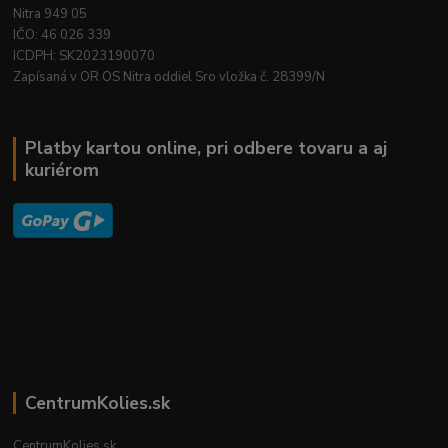
Nitra 949 05
IČO: 46 026 339
ICDPH: SK2023190070
Zapísaná v OR OS Nitra oddiel Sro vložka č. 28399/N
Platby kartou online, pri odbere tovaru a aj
kuriérom
CentrumKolies.sk
CentrumKolies.sk