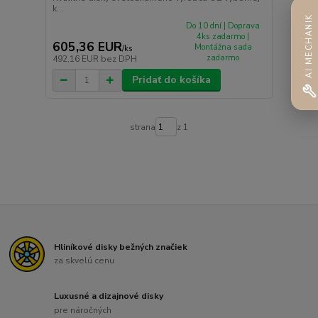
k...
AI MECHANIK
Do 10 dní | Doprava
4ks zadarmo |
605,36 EUR
Montážna sada
/
ks
zadarmo
492,16 EUR
bez DPH
Pridať do košíka
strana
z 1
Hliníkové disky bežných značiek
za skvelú cenu
Luxusné a dizajnové disky
pre náročných