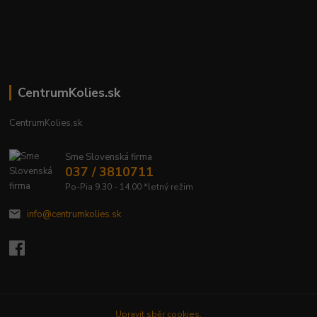
CentrumKolies.sk
CentrumKolies.sk
Sme Slovenská firma
037 / 3810711
Po-Pia 9.30 - 14.00 *letný režim
info@centrumkolies.sk
Upravit sběr cookies.