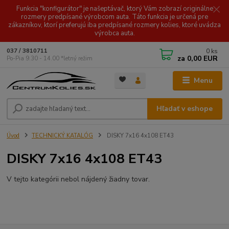
Funkcia "konfigurátor" je našeptávač, ktorý Vám zobrazí originálne
rozmery predpísané výrobcom auta. Táto funkcia je určená pre
zákazníkov, ktorí preferujú iba predpísané rozmery kolies, ktoré uvádza
výrobca auta.
0
ks
037 / 3810711
za
0,00 EUR
Po-Pia 9.30 - 14.00 *letný režim
Menu
Hľadať v eshope
Úvod
TECHNICKÝ KATALÓG
DISKY 7x16 4x108 ET43
DISKY 7x16 4x108 ET43
V tejto kategórii nebol nájdený žiadny tovar.