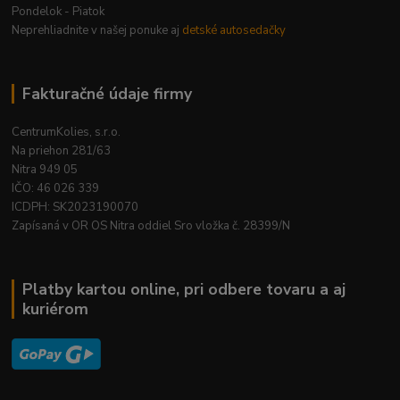
Pondelok - Piatok
Neprehliadnite v našej ponuke aj
detské autosedačky
Fakturačné údaje firmy
CentrumKolies, s.r.o.
Na priehon 281/63
Nitra 949 05
IČO: 46 026 339
ICDPH: SK2023190070
Zapísaná v OR OS Nitra oddiel Sro vložka č. 28399/N
Platby kartou online, pri odbere tovaru a aj
kuriérom