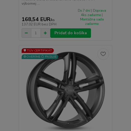
výbornej ...
Do 7 dní | Doprava
4ks zadarmo |
168,54 EUR
Montážna sada
/
ks
zadarmo
137,02 EUR
bez DPH
Pridať do košíka
🛡️ TÜV CERTIFIKÁT
⚙️OVERÍME ČI PASUJE