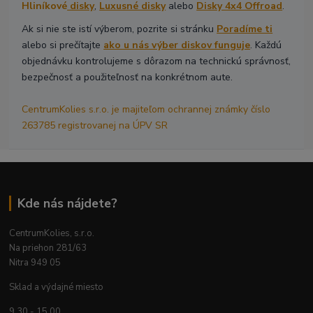
Hliníkové
disky
,
Luxusné disky
alebo
Disky 4x4 Offroad
.
Ak si nie ste istí výberom, pozrite si stránku
Poradíme ti
alebo si prečítajte
ako u nás výber diskov funguje
. Každú
objednávku kontrolujeme s dôrazom na technickú správnosť,
bezpečnosť a použiteľnosť na konkrétnom aute.
CentrumKolies s.r.o. je majiteľom ochrannej známky číslo
263785 registrovanej na ÚPV SR
Kde nás nájdete?
CentrumKolies, s.r.o.
Na priehon 281/63
Nitra 949 05
Sklad a výdajné miesto
9.30 - 15.00