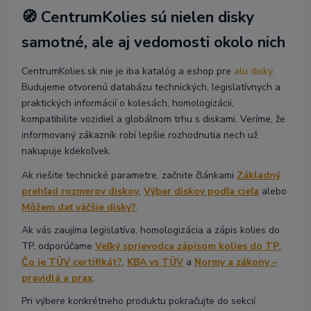
🧭 CentrumKolies sú nielen disky
samotné, ale aj vedomosti okolo nich
CentrumKolies.sk nie je iba katalóg a eshop pre
alu disky
.
Budujeme otvorenú databázu technických, legislatívnych a
praktických informácií o kolesách, homologizácii,
kompatibilite vozidiel a globálnom trhu s diskami. Veríme, že
informovaný zákazník robí lepšie rozhodnutia nech už
nakupuje kdekoľvek.
Ak riešite technické parametre, začnite článkami
Základný
prehľad rozmerov diskov
,
Výber diskov podľa cieľa
alebo
Môžem dať väčšie disky?
.
Ak vás zaujíma legislatíva, homologizácia a zápis kolies do
TP, odporúčame
Veľký sprievodca zápisom kolies do TP
,
Čo je TÜV certifikát?
,
KBA vs TÜV
a
Normy a zákony –
pravidlá a prax
.
Pri výbere konkrétneho produktu pokračujte do sekcií