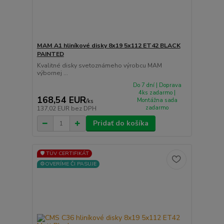
MAM A1 hliníkové disky 8x19 5x112 ET42 BLACK
PAINTED
Kvalitné disky svetoznámeho výrobcu MAM
výbornej ...
Do 7 dní | Doprava
4ks zadarmo |
168,54 EUR
Montážna sada
/
ks
zadarmo
137,02 EUR
bez DPH
Pridať do košíka
🛡️ TÜV CERTIFIKÁT
⚙️OVERÍME ČI PASUJE