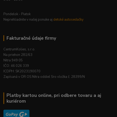
Pondelok - Piatok
Neprehliadnite v našej ponuke aj
detské autosedačky
Fakturačné údaje firmy
CentrumKolies, s.r.o.
Na priehon 281/63
Nitra 949 05
IČO: 46 026 339
ICDPH: SK2023190070
Zapísaná v OR OS Nitra oddiel Sro vložka č. 28399/N
Platby kartou online, pri odbere tovaru a aj
kuriérom