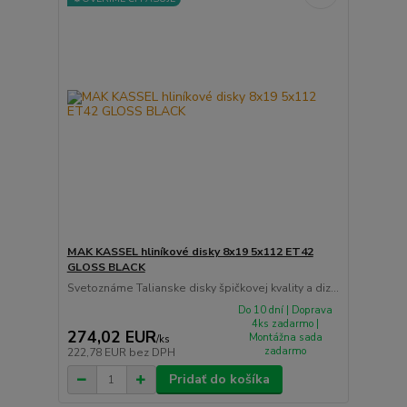
MAK KASSEL hliníkové disky 8x19 5x112 ET42
GLOSS BLACK
Svetoznáme Talianske disky špičkovej kvality a diz...
Do 10 dní | Doprava
4ks zadarmo |
274,02 EUR
Montážna sada
/
ks
zadarmo
222,78 EUR
bez DPH
Pridať do košíka