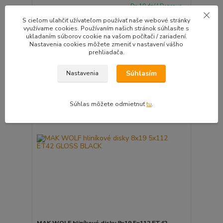
Do 10 dní | Doprava
4ks zadarmo |
294,10 EUR
S cieľom uľahčiť užívateľom používať naše webové stránky
Montážna sada
/
ks
využívame cookies. Používaním našich stránok súhlasíte s
zadarmo
239,11 EUR
bez DPH
ukladaním súborov cookie na vašom počítači / zariadení.
Pridať do košíka
Nastavenia cookies môžete zmeniť v nastavení vášho
prehliadača.
Súhlasím
Nastavenia
🛡️ TÜV CERTIFIKÁT
⚙️OVERÍME ČI PASUJE
Súhlas môžete odmietnuť
tu
.
MAK WOLF hliníkové disky 8x19 5x112 ET42