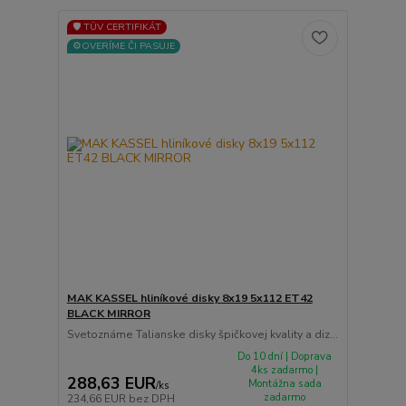
🛡️ TÜV CERTIFIKÁT
⚙️OVERÍME ČI PASUJE
MAK KASSEL hliníkové disky 8x19 5x112 ET42
BLACK MIRROR
Svetoznáme Talianske disky špičkovej kvality a diz...
Do 10 dní | Doprava
4ks zadarmo |
288,63 EUR
Montážna sada
/
ks
zadarmo
234,66 EUR
bez DPH