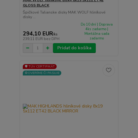
GLOSS BLACK
Špičkové Talianske disky MAK WOLF hliníkové
disky ...
Do 10 dní | Doprava
4ks zadarmo |
294,10 EUR
Montážna sada
/
ks
zadarmo
239,11 EUR
bez DPH
Pridať do košíka
🛡️ TÜV CERTIFIKÁT
⚙️OVERÍME ČI PASUJE