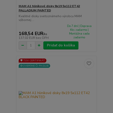
MAM A1 hliníkové disky 8x19 5x112 ET42
PALLADIUM PAINTED
Kvalitné disky svetoznámeho výrobcu MAM
výbornej ...
Do 7 dní | Doprava
4ks zadarmo |
168,54 EUR
Montážna sada
/
ks
zadarmo
137,02 EUR
bez DPH
Pridať do košíka
🛡️ TÜV CERTIFIKÁT
⚙️OVERÍME ČI PASUJE