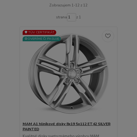
Zobrazujem 1-12 z 12
strana
z 1
🛡️ TÜV CERTIFIKÁT
⚙️OVERÍME ČI PASUJE
MAM A1 hliníkové disky 8x19 5x112 ET42 SILVER
PAINTED
Kvalitné disky svetoznámeho výrobcu MAM