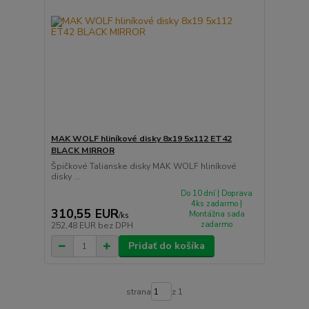
MAK WOLF hliníkové disky 8x19 5x112 ET42
BLACK MIRROR
Špičkové Talianske disky MAK WOLF hliníkové
disky ...
Do 10 dní | Doprava
4ks zadarmo |
310,55 EUR
Montážna sada
/
ks
zadarmo
252,48 EUR
bez DPH
Pridať do košíka
strana
z 1