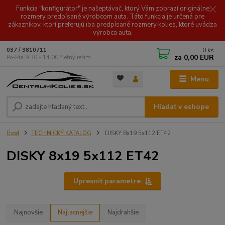
Funkcia "konfigurátor" je našeptávač, ktorý Vám zobrazí originálne
rozmery predpísané výrobcom auta. Táto funkcia je určená pre
zákazníkov, ktorí preferujú iba predpísané rozmery kolies, ktoré uvádza
výrobca auta.
0
ks
037 / 3810711
za
0,00 EUR
Po-Pia 9.30 - 14.00 *letný režim
Menu
Hľadať v eshope
Úvod
TECHNICKÝ KATALÓG
DISKY 8x19 5x112 ET42
DISKY 8x19 5x112 ET42
Upresniť parametre
Najnovšie
Najlacnejšie
Najdrahšie