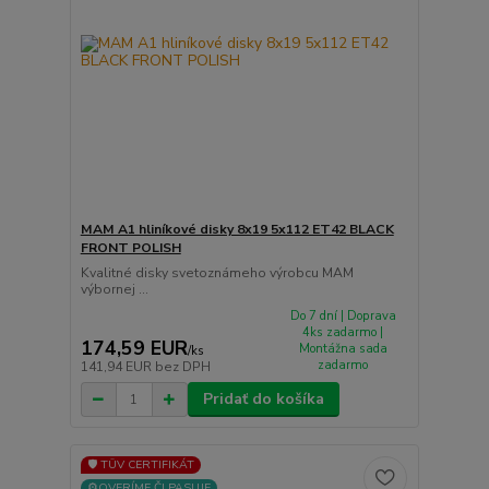
MAM A1 hliníkové disky 8x19 5x112 ET42 BLACK
FRONT POLISH
Kvalitné disky svetoznámeho výrobcu MAM
výbornej ...
Do 7 dní | Doprava
4ks zadarmo |
174,59 EUR
Montážna sada
/
ks
zadarmo
141,94 EUR
bez DPH
Pridať do košíka
🛡️ TÜV CERTIFIKÁT
⚙️OVERÍME ČI PASUJE