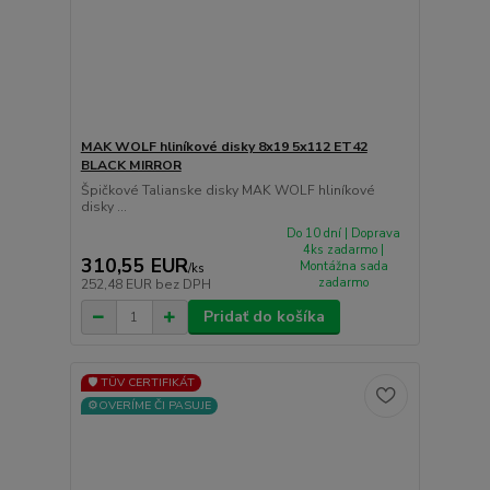
MAK WOLF hliníkové disky 8x19 5x112 ET42
BLACK MIRROR
Špičkové Talianske disky MAK WOLF hliníkové
disky ...
Do 10 dní | Doprava
4ks zadarmo |
310,55 EUR
Montážna sada
/
ks
zadarmo
252,48 EUR
bez DPH
Pridať do košíka
🛡️ TÜV CERTIFIKÁT
⚙️OVERÍME ČI PASUJE