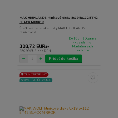
MAK HIGHLANDS hliníkové disky 8x19 5x112 ET42
BLACK MIRROR
Špičkové Talianske disky MAK HIGHLANDS
hliníkové d...
Do 10 dní | Doprava
4ks zadarmo |
308,72 EUR
Montážna sada
/
ks
zadarmo
250,99 EUR
bez DPH
Pridať do košíka
🛡️ TÜV CERTIFIKÁT
⚙️OVERÍME ČI PASUJE