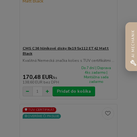
AI MECHANIK
CMS C36 hliníkové disky 8x19 5x112 ET42 Matt
Black
Kvalitná Nemecká značka kolies s TUV certifikátmi ...
Do 7 dní | Doprava
4ks zadarmo |
170,48 EUR
Montážna sada
/
ks
zadarmo
138,60 EUR
bez DPH
Pridať do košíka
🛡️ TÜV CERTIFIKÁT
⚙️OVERÍME ČI PASUJE