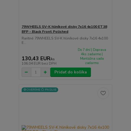
79WHEELS SV-K hliníkové disky 7x16 4x100 ET38
BFP - Black Front Polished
Raritné 79WHEELS SV-K hliníkové disky 7x16 4x100
E...
Do 7 dní | Doprava
4ks zadarmo |
130,43 EUR
Montážna sada
/
ks
zadarmo
106,04 EUR
bez DPH
Pridať do košíka
⚙️OVERÍME ČI PASUJE