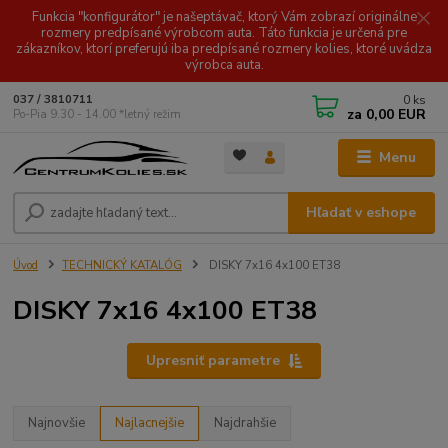
Funkcia "konfigurátor" je našeptávač, ktorý Vám zobrazí originálne
rozmery predpísané výrobcom auta. Táto funkcia je určená pre
zákazníkov, ktorí preferujú iba predpísané rozmery kolies, ktoré uvádza
výrobca auta.
0
ks
037 / 3810711
za
0,00 EUR
Po-Pia 9.30 - 14.00 *letný režim
Menu
Hľadať v eshope
Úvod
TECHNICKÝ KATALÓG
DISKY 7x16 4x100 ET38
DISKY 7x16 4x100 ET38
Upresniť parametre
Najnovšie
Najlacnejšie
Najdrahšie