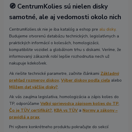
🧭 CentrumKolies sú nielen disky
samotné, ale aj vedomosti okolo nich
CentrumKolies.sk nie je iba katalóg a eshop pre
alu disky
.
Budujeme otvorenú databázu technických, legislatívnych a
praktických informácií o kolesách, homologizácii,
kompatibilite vozidiel a globálnom trhu s diskami. Veríme, že
informovaný zákazník robí lepšie rozhodnutia nech už
nakupuje kdekoľvek.
Ak riešite technické parametre, začnite článkami
Základný
prehľad rozmerov diskov
,
Výber diskov podľa cieľa
alebo
Môžem dať väčšie disky?
.
Ak vás zaujíma legislatíva, homologizácia a zápis kolies do
TP, odporúčame
Veľký sprievodca zápisom kolies do TP
,
Čo je TÜV certifikát?
,
KBA vs TÜV
a
Normy a zákony –
pravidlá a prax
.
Pri výbere konkrétneho produktu pokračujte do sekcií