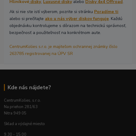
Hliníkové
disky
,
Luxusné disky
alebo
Disky 4x4 Offroad
.
Ak si nie ste istí výberom, pozrite si stránku
Poradíme ti
alebo si prečítajte
ako u nás výber diskov funguje
. Každú
objednávku kontrolujeme s dôrazom na technickú správnosť,
bezpečnosť a použiteľnosť na konkrétnom aute.
CentrumKolies s.r.o. je majiteľom ochrannej známky číslo
263785 registrovanej na ÚPV SR
Kde nás nájdete?
CentrumKolies, s.r.o.
Na priehon 281/63
Nitra 949 05
Sklad a výdajné miesto
9.30 - 15.00