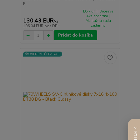
E...
Do 7 dní | Doprava
4ks zadarmo |
130,43 EUR
Montážna sada
/
ks
zadarmo
106,04 EUR
bez DPH
Pridať do košíka
⚙️OVERÍME ČI PASUJE