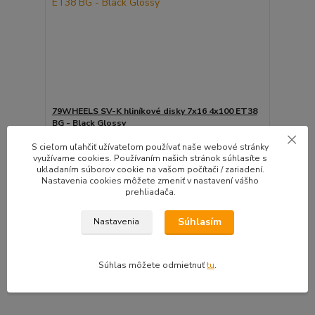
79WHEELS SV-K hliníkové disky 7x16 4x100 ET38
BG - Black Glossy
Raritné 79WHEELS SV-K hliníkové disky 7x16 4x100
S cieľom uľahčiť užívateľom používať naše webové stránky
E...
využívame cookies. Používaním našich stránok súhlasíte s
Do 7 dní | Doprava
ukladaním súborov cookie na vašom počítači / zariadení.
4ks zadarmo |
Nastavenia cookies môžete zmeniť v nastavení vášho
130,43 EUR
Montážna sada
/
ks
prehliadača.
zadarmo
106,04 EUR
bez DPH
Pridať do košíka
Súhlasím
Nastavenia
Súhlas môžete odmietnuť
tu
.
strana
z 1