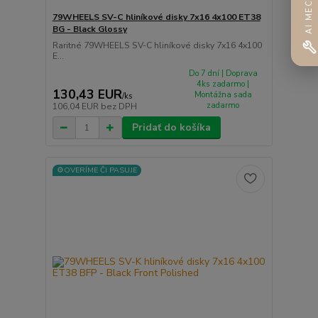
AI MECHANIK
79WHEELS SV-C hliníkové disky 7x16 4x100 ET38
BG - Black Glossy
Raritné 79WHEELS SV-C hliníkové disky 7x16 4x100
E...
Do 7 dní | Doprava
4ks zadarmo |
130,43 EUR
Montážna sada
/
ks
zadarmo
106,04 EUR
bez DPH
Pridať do košíka
⚙️OVERÍME ČI PASUJE