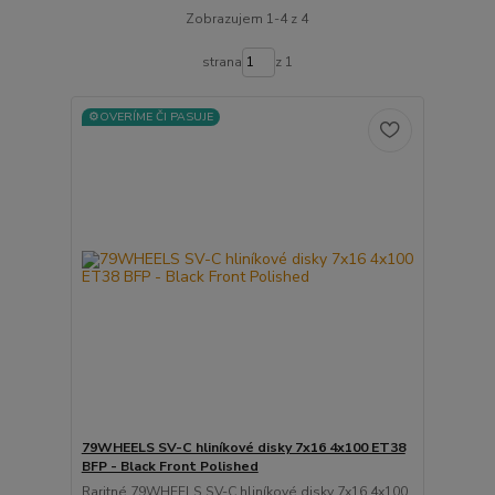
Zobrazujem 1-4 z 4
strana
z 1
⚙️OVERÍME ČI PASUJE
79WHEELS SV-C hliníkové disky 7x16 4x100 ET38
BFP - Black Front Polished
Raritné 79WHEELS SV-C hliníkové disky 7x16 4x100