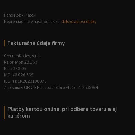
Pondelok - Piatok
Neprehliadnite v našej ponuke aj
detské autosedačky
Fakturačné údaje firmy
CentrumKolies, s.r.o.
Na priehon 281/63
Nitra 949 05
IČO: 46 026 339
ICDPH: SK2023190070
Zapísaná v OR OS Nitra oddiel Sro vložka č. 28399/N
Platby kartou online, pri odbere tovaru a aj
kuriérom