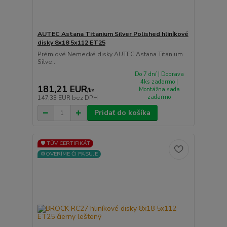
AUTEC Astana Titanium Silver Polished hliníkové
disky 8x18 5x112 ET25
Prémiové Nemecké disky AUTEC Astana Titanium
Silve...
Do 7 dní | Doprava
4ks zadarmo |
181,21 EUR
Montážna sada
/
ks
zadarmo
147,33 EUR
bez DPH
Pridať do košíka
🛡️ TÜV CERTIFIKÁT
⚙️OVERÍME ČI PASUJE