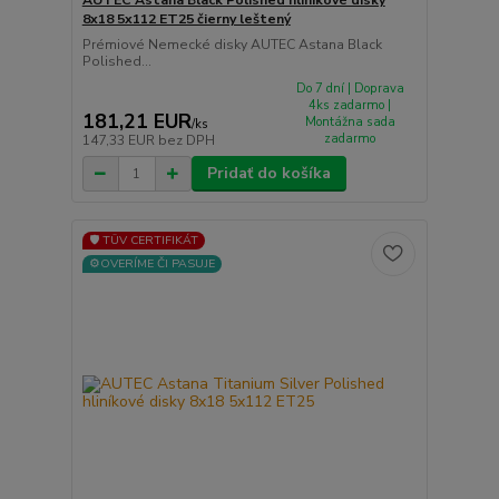
8x18 5x112 ET25 čierny leštený
Prémiové Nemecké disky AUTEC Astana Black
Polished...
Do 7 dní | Doprava
4ks zadarmo |
181,21 EUR
Montážna sada
/
ks
zadarmo
147,33 EUR
bez DPH
Pridať do košíka
🛡️ TÜV CERTIFIKÁT
⚙️OVERÍME ČI PASUJE