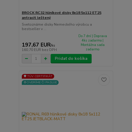
BROCK RC32 hliníkové disky 8x18 5x112 ET25
antracit leštený
Svetoznáme disky Nemeckého výrobcu a
bestseller v ...
Do 7 dní | Doprava
4ks zadarmo |
197,67 EUR
Montážna sada
/
ks
zadarmo
160,70 EUR
bez DPH
Pridať do košíka
🛡️ TÜV CERTIFIKÁT
⚙️OVERÍME ČI PASUJE