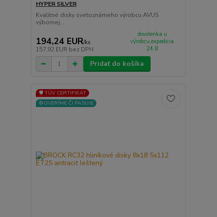
HYPER SILVER
Kvalitné disky svetoznámeho výrobcu AVUS
výbornej...
dovolenka u
194,24 EUR
výrobcu,expedicia
/
ks
24.8
157,92 EUR
bez DPH
Pridať do košíka
🛡️ TÜV CERTIFIKÁT
⚙️OVERÍME ČI PASUJE