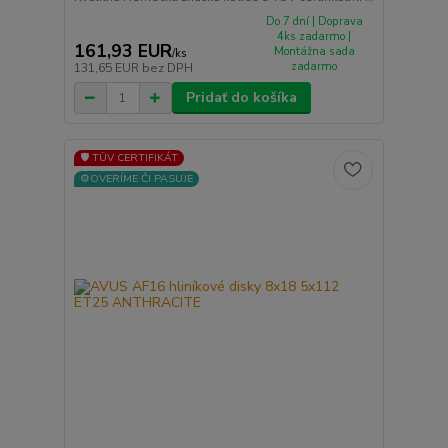
Do 7 dní | Doprava
4ks zadarmo |
161,93 EUR
Montážna sada
/
ks
zadarmo
131,65 EUR
bez DPH
Pridať do košíka
🛡️ TÜV CERTIFIKÁT
⚙️OVERÍME ČI PASUJE