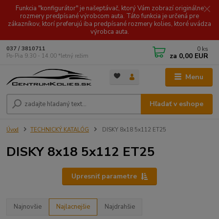
Funkcia "konfigurátor" je našeptávač, ktorý Vám zobrazí originálne
rozmery predpísané výrobcom auta. Táto funkcia je určená pre
zákazníkov, ktorí preferujú iba predpísané rozmery kolies, ktoré uvádza
výrobca auta.
0
ks
037 / 3810711
za
0,00 EUR
Po-Pia 9.30 - 14.00 *letný režim
Menu
Hľadať v eshope
Úvod
TECHNICKÝ KATALÓG
DISKY 8x18 5x112 ET25
DISKY 8x18 5x112 ET25
Upresniť parametre
Najnovšie
Najlacnejšie
Najdrahšie