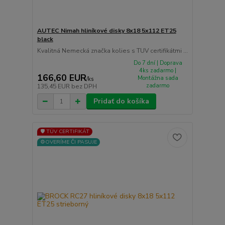
AUTEC Nimah hliníkové disky 8x18 5x112 ET25
black
Kvalitná Nemecká značka kolies s TUV certifikátmi ...
Do 7 dní | Doprava
4ks zadarmo |
166,60 EUR
Montážna sada
/
ks
zadarmo
135,45 EUR
bez DPH
Pridať do košíka
🛡️ TÜV CERTIFIKÁT
⚙️OVERÍME ČI PASUJE