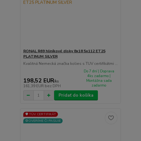
RONAL R69 hliníkové disky 8x18 5x112 ET25
PLATINUM SILVER
Kvalitná Nemecká značka kolies s TUV certifikátmi ...
Do 7 dní | Doprava
4ks zadarmo |
198,52 EUR
Montážna sada
/
ks
zadarmo
161,39 EUR
bez DPH
Pridať do košíka
🛡️ TÜV CERTIFIKÁT
⚙️OVERÍME ČI PASUJE