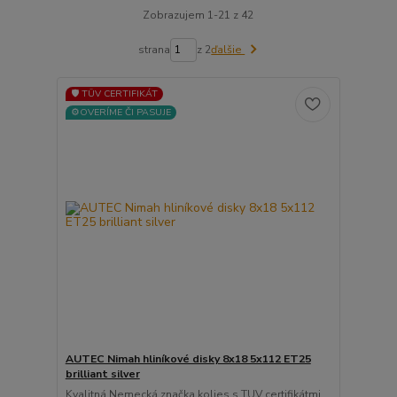
Zobrazujem 1-21 z 42
strana
z 2
ďalšie
🛡️ TÜV CERTIFIKÁT
⚙️OVERÍME ČI PASUJE
AUTEC Nimah hliníkové disky 8x18 5x112 ET25
brilliant silver
Kvalitná Nemecká značka kolies s TUV certifikátmi ...