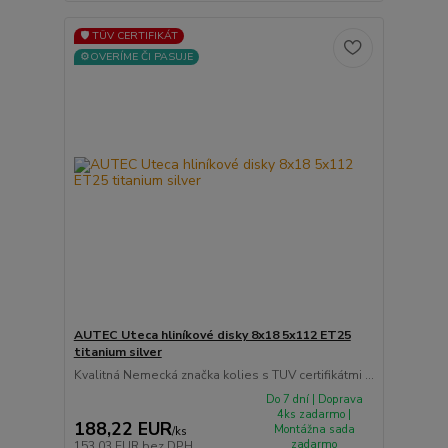
🛡️ TÜV CERTIFIKÁT
⚙️OVERÍME ČI PASUJE
AUTEC Uteca hliníkové disky 8x18 5x112 ET25
titanium silver
Kvalitná Nemecká značka kolies s TUV certifikátmi ...
Do 7 dní | Doprava
4ks zadarmo |
188,22 EUR
Montážna sada
/
ks
zadarmo
153,03 EUR
bez DPH