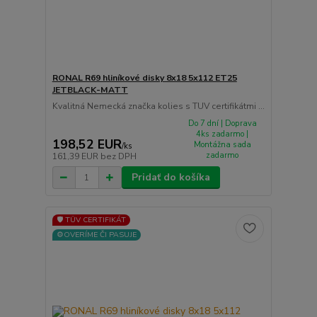
RONAL R69 hliníkové disky 8x18 5x112 ET25
JETBLACK-MATT
Kvalitná Nemecká značka kolies s TUV certifikátmi ...
Do 7 dní | Doprava
4ks zadarmo |
198,52 EUR
Montážna sada
/
ks
zadarmo
161,39 EUR
bez DPH
Pridať do košíka
🛡️ TÜV CERTIFIKÁT
⚙️OVERÍME ČI PASUJE