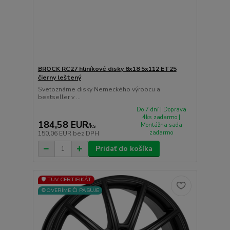
BROCK RC27 hliníkové disky 8x18 5x112 ET25
čierny leštený
Svetoznáme disky Nemeckého výrobcu a
bestseller v ...
Do 7 dní | Doprava
4ks zadarmo |
184,58 EUR
Montážna sada
/
ks
zadarmo
150,06 EUR
bez DPH
Pridať do košíka
🛡️ TÜV CERTIFIKÁT
⚙️OVERÍME ČI PASUJE