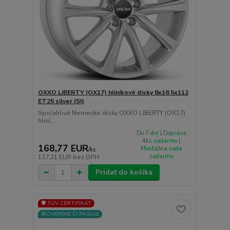
OXXO LIBERTY (OX17) hliníkové disky 8x18 5x112
ET25 silver (SI)
Spoľahlivé Nemecké disky OXXO LIBERTY (OX17)
hliní...
Do 7 dní | Doprava
4ks zadarmo |
168,77 EUR
Montážna sada
/
ks
zadarmo
137,21 EUR
bez DPH
Pridať do košíka
🛡️ TÜV CERTIFIKÁT
⚙️OVERÍME ČI PASUJE