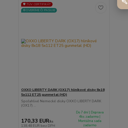
🛡️ TÜV CERTIFIKÁT
⚙️OVERÍME ČI PASUJE
OXXO LIBERTY DARK (OX17) hliníkové disky 8x18
5x112 ET25 gunmetal (HD)
Spoľahlivé Nemecké disky OXXO LIBERTY DARK
(OX17) ...
Do 7 dní | Doprava
4ks zadarmo |
170,33 EUR
Montážna sada
/
ks
zadarmo
138,48 EUR
bez DPH