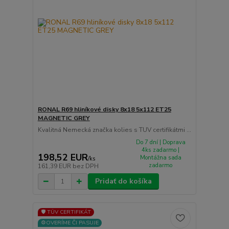
RONAL R69 hliníkové disky 8x18 5x112 ET25
MAGNETIC GREY
Kvalitná Nemecká značka kolies s TUV certifikátmi ...
Do 7 dní | Doprava
4ks zadarmo |
198,52 EUR
Montážna sada
/
ks
zadarmo
161,39 EUR
bez DPH
Pridať do košíka
🛡️ TÜV CERTIFIKÁT
⚙️OVERÍME ČI PASUJE