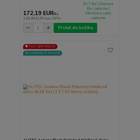
Do 7 dní | Doprava
4ks zadarmo |
172,19 EUR
Montážna sada
/
ks
zadarmo
139,99 EUR
bez DPH
Pridať do košíka
🛡️ TÜV CERTIFIKÁT
⚙️OVERÍME ČI PASUJE
AUTEC Astana Black Polished hliníkové disky