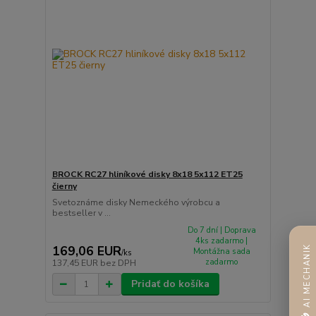
BROCK RC27 hliníkové disky 8x18 5x112 ET25
čierny
Svetoznáme disky Nemeckého výrobcu a
bestseller v ...
Do 7 dní | Doprava
4ks zadarmo |
169,06 EUR
AI MECHANIK
Montážna sada
/
ks
zadarmo
137,45 EUR
bez DPH
Pridať do košíka