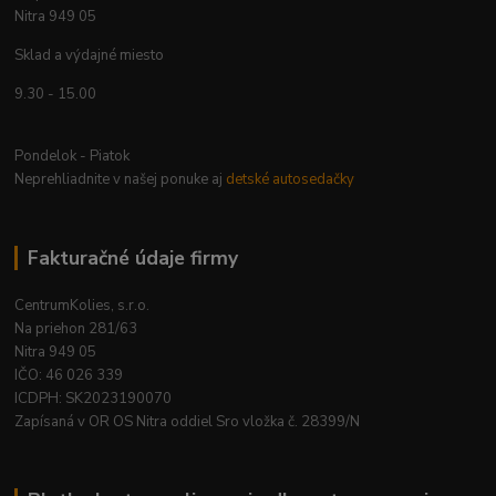
Nitra 949 05
Sklad a výdajné miesto
9.30 - 15.00
Pondelok - Piatok
Neprehliadnite v našej ponuke aj
detské autosedačky
Fakturačné údaje firmy
CentrumKolies, s.r.o.
Na priehon 281/63
Nitra 949 05
IČO: 46 026 339
ICDPH: SK2023190070
Zapísaná v OR OS Nitra oddiel Sro vložka č. 28399/N