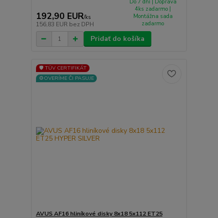
Do 7 dní | Doprava
4ks zadarmo |
192,90 EUR
Montážna sada
/
ks
zadarmo
156,83 EUR
bez DPH
Pridať do košíka
🛡️ TÜV CERTIFIKÁT
⚙️OVERÍME ČI PASUJE
AVUS AF16 hliníkové disky 8x18 5x112 ET25