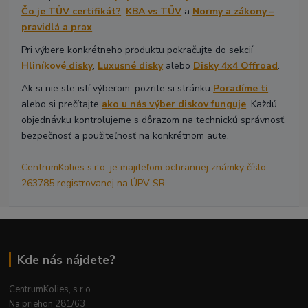
Čo je TÜV certifikát?
,
KBA vs TÜV
a
Normy a zákony –
pravidlá a prax
.
Pri výbere konkrétneho produktu pokračujte do sekcií
Hliníkové
disky
,
Luxusné disky
alebo
Disky 4x4 Offroad
.
Ak si nie ste istí výberom, pozrite si stránku
Poradíme ti
alebo si prečítajte
ako u nás výber diskov funguje
. Každú
objednávku kontrolujeme s dôrazom na technickú správnosť,
bezpečnosť a použiteľnosť na konkrétnom aute.
CentrumKolies s.r.o. je majiteľom ochrannej známky číslo
263785 registrovanej na ÚPV SR
Kde nás nájdete?
CentrumKolies, s.r.o.
Na priehon 281/63