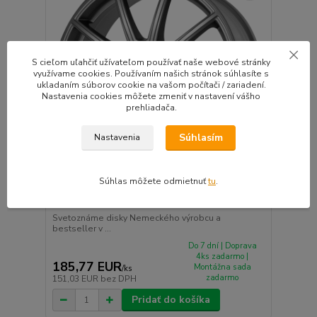
S cieľom uľahčiť užívateľom používať naše webové stránky
využívame cookies. Používaním našich stránok súhlasíte s
ukladaním súborov cookie na vašom počítači / zariadení.
Nastavenia cookies môžete zmeniť v nastavení vášho
prehliadača.
Súhlasím
Nastavenia
Súhlas môžete odmietnuť
tu
.
BROCK RC32 hliníkové disky 8x18 5x112 ET25
antracit
Svetoznáme disky Nemeckého výrobcu a
bestseller v ...
Do 7 dní | Doprava
4ks zadarmo |
185,77 EUR
Montážna sada
/
ks
zadarmo
151,03 EUR
bez DPH
Pridať do košíka