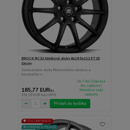
BROCK RC32 hliníkové disky 8x18 5x112 ET25
čierny
Svetoznáme disky Nemeckého výrobcu a
bestseller v ...
Do 7 dní | Doprava
4ks zadarmo |
185,77 EUR
Montážna sada
/
ks
zadarmo
151,03 EUR
bez DPH
Pridať do košíka
🛡️ TÜV CERTIFIKÁT
⚙️OVERÍME ČI PASUJE