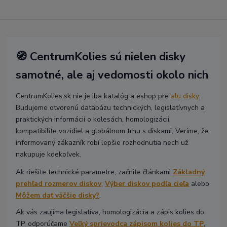
🧭 CentrumKolies sú nielen disky
samotné, ale aj vedomosti okolo nich
CentrumKolies.sk nie je iba katalóg a eshop pre
alu disky
.
Budujeme otvorenú databázu technických, legislatívnych a
praktických informácií o kolesách, homologizácii,
kompatibilite vozidiel a globálnom trhu s diskami. Veríme, že
informovaný zákazník robí lepšie rozhodnutia nech už
nakupuje kdekoľvek.
Ak riešite technické parametre, začnite článkami
Základný
prehľad rozmerov diskov
,
Výber diskov podľa cieľa
alebo
Môžem dať väčšie disky?
.
Ak vás zaujíma legislatíva, homologizácia a zápis kolies do
TP, odporúčame
Veľký sprievodca zápisom kolies do TP
,