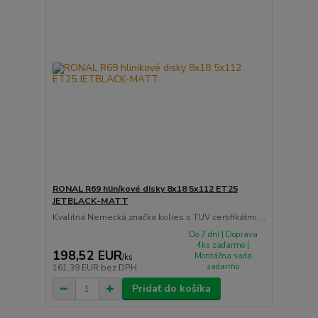
RONAL R69 hliníkové disky 8x18 5x112 ET25
JETBLACK-MATT
Kvalitná Nemecká značka kolies s TUV certifikátmi ...
Do 7 dní | Doprava
4ks zadarmo |
198,52 EUR
Montážna sada
/
ks
zadarmo
161,39 EUR
bez DPH
Pridať do košíka