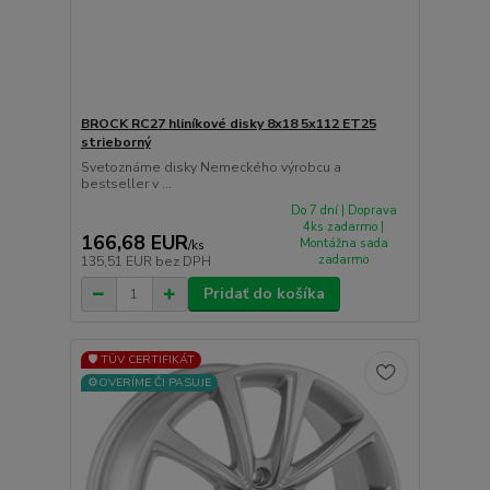
BROCK RC27 hliníkové disky 8x18 5x112 ET25
strieborný
Svetoznáme disky Nemeckého výrobcu a
bestseller v ...
Do 7 dní | Doprava
4ks zadarmo |
166,68 EUR
Montážna sada
/
ks
zadarmo
135,51 EUR
bez DPH
Pridať do košíka
🛡️ TÜV CERTIFIKÁT
⚙️OVERÍME ČI PASUJE