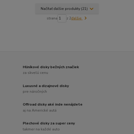
Načítať ďalšie produkty (21)
strana
z 2
ďalšie
Hliníkové disky bežných značiek
za skvelú cenu
Luxusné a dizajnové disky
pre náročných
Offroad disky aké inde nenájdete
aj na Americké autá
Plechové disky za super ceny
takmer na každé auto