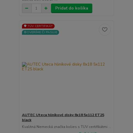
Pridať do košíka
🛡️ TÜV CERTIFIKÁT
⚙️OVERÍME ČI PASUJE
AUTEC Uteca hliníkové disky 8x18 5x112 ET25
black
Kvalitná Nemecká značka kolies s TUV certifikátmi ...