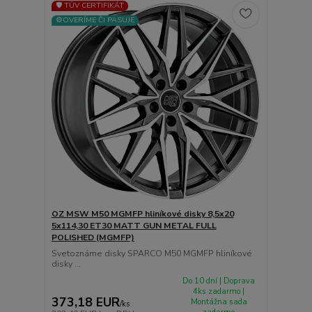
🛡️ TÜV CERTIFIKÁT
⚙️OVERÍME ČI PASUJE
OZ MSW M50 MGMFP hliníkové disky 8,5x20
5x114,30 ET30 MATT GUN METAL FULL
POLISHED (MGMFP)
Svetoznáme disky SPARCO M50 MGMFP hliníkové
disky ...
Do 10 dní | Doprava
4ks zadarmo |
373,18 EUR
Montážna sada
/
ks