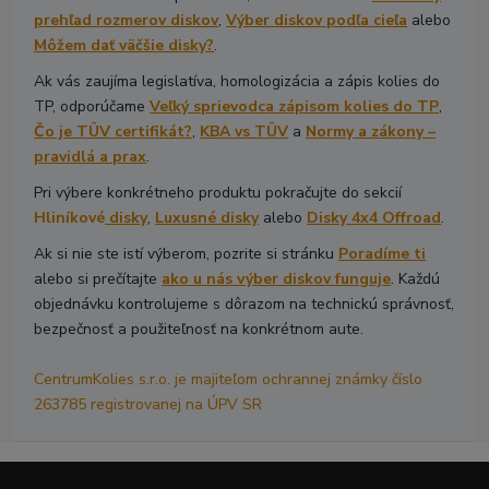
prehľad rozmerov diskov
,
Výber diskov podľa cieľa
alebo
Môžem dať väčšie disky?
.
Ak vás zaujíma legislatíva, homologizácia a zápis kolies do
TP, odporúčame
Veľký sprievodca zápisom kolies do TP
,
Čo je TÜV certifikát?
,
KBA vs TÜV
a
Normy a zákony –
pravidlá a prax
.
Pri výbere konkrétneho produktu pokračujte do sekcií
Hliníkové
disky
,
Luxusné disky
alebo
Disky 4x4 Offroad
.
Ak si nie ste istí výberom, pozrite si stránku
Poradíme ti
alebo si prečítajte
ako u nás výber diskov funguje
. Každú
objednávku kontrolujeme s dôrazom na technickú správnosť,
bezpečnosť a použiteľnosť na konkrétnom aute.
CentrumKolies s.r.o. je majiteľom ochrannej známky číslo
263785 registrovanej na ÚPV SR