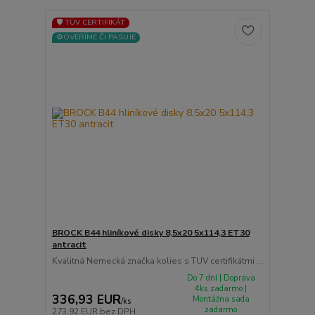
🛡️ TÜV CERTIFIKÁT
⚙️OVERÍME ČI PASUJE
BROCK B44 hliníkové disky 8,5x20 5x114,3 ET30
antracit
Kvalitná Nemecká značka kolies s TUV certifikátmi ...
Do 7 dní | Doprava
4ks zadarmo |
336,93 EUR
Montážna sada
/
ks
zadarmo
273,92 EUR
bez DPH