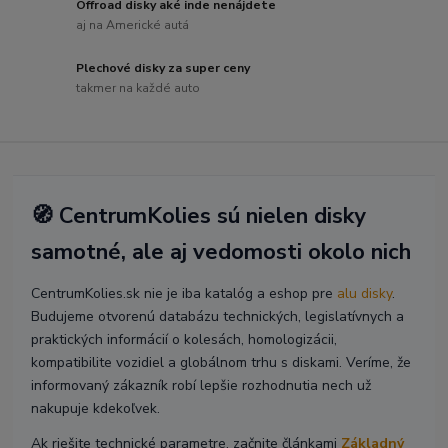
Offroad disky aké inde nenájdete
aj na Americké autá
Plechové disky za super ceny
takmer na každé auto
🧭 CentrumKolies sú nielen disky
samotné, ale aj vedomosti okolo nich
CentrumKolies.sk nie je iba katalóg a eshop pre
alu disky
.
Budujeme otvorenú databázu technických, legislatívnych a
praktických informácií o kolesách, homologizácii,
kompatibilite vozidiel a globálnom trhu s diskami. Veríme, že
informovaný zákazník robí lepšie rozhodnutia nech už
nakupuje kdekoľvek.
Ak riešite technické parametre, začnite článkami
Základný