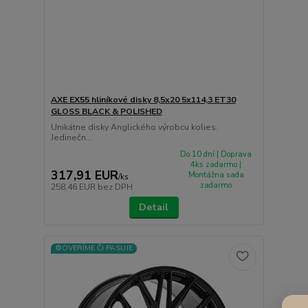
AXE EX55 hliníkové disky 8,5x20 5x114,3 ET30
GLOSS BLACK & POLISHED
Unikátne disky Anglického výrobcu kolies.
Jedinečn...
Do 10 dní | Doprava
4ks zadarmo |
317,91 EUR
Montážna sada
/
ks
zadarmo
258,46 EUR
bez DPH
Detail
⚙️OVERÍME ČI PASUJE