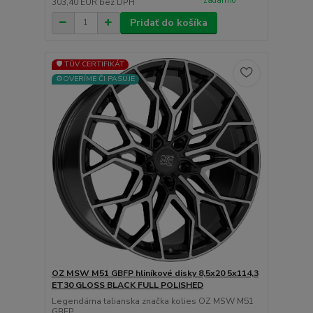
zadarmo
303,40 EUR
bez DPH
Pridať do košíka
🛡️ TÜV CERTIFIKÁT
⚙️OVERÍME ČI PASUJE
OZ MSW M51 GBFP hliníkové disky 8,5x20 5x114,3
ET30 GLOSS BLACK FULL POLISHED
Legendárna talianska značka kolies OZ MSW M51
GBFP...