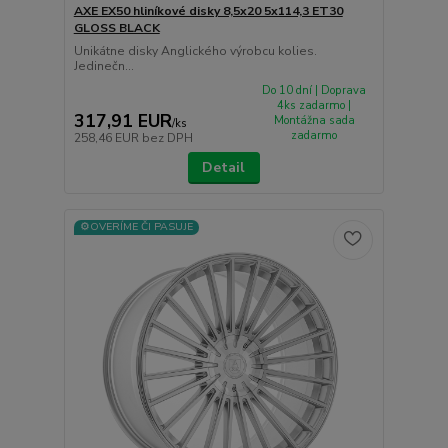
AXE EX50 hliníkové disky 8,5x20 5x114,3 ET30
GLOSS BLACK
Unikátne disky Anglického výrobcu kolies.
Jedinečn...
Do 10 dní | Doprava
4ks zadarmo |
317,91 EUR
Montážna sada
/
ks
zadarmo
258,46 EUR
bez DPH
Detail
⚙️OVERÍME ČI PASUJE