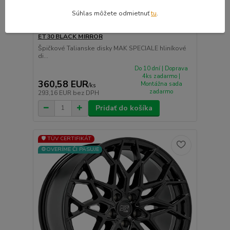
Súhlas môžete odmietnuť
tu
.
MAK SPECIALE hliníkové disky 8,5x20 5x114,3
ET30 BLACK MIRROR
Špičkové Talianske disky MAK SPECIALE hliníkové
di...
Do 10 dní | Doprava
4ks zadarmo |
360,58 EUR
Montážna sada
/
ks
zadarmo
293,16 EUR
bez DPH
Pridať do košíka
🛡️ TÜV CERTIFIKÁT
⚙️OVERÍME ČI PASUJE