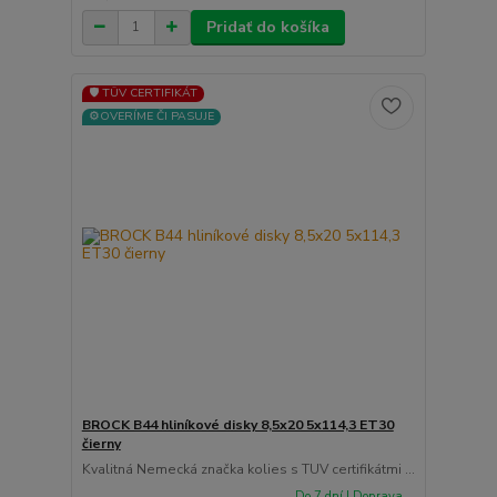
Pridať do košíka
🛡️ TÜV CERTIFIKÁT
⚙️OVERÍME ČI PASUJE
BROCK B44 hliníkové disky 8,5x20 5x114,3 ET30
čierny
Kvalitná Nemecká značka kolies s TUV certifikátmi ...
Do 7 dní | Doprava