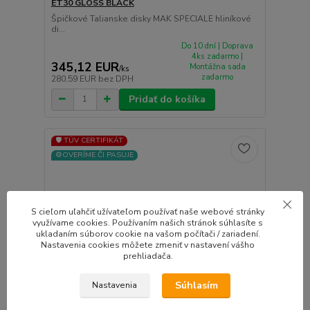
ET30 GLOSS BLACK
Špičkové Talianske disky MAK SPECIALE hliníkové
di...
Do 10 dní | Doprava
4ks zadarmo |
345,12 EUR
Montážna sada
/
ks
zadarmo
280,59 EUR
bez DPH
Pridať do košíka
🛡️ TÜV CERTIFIKÁT
⚙️OVERÍME ČI PASUJE
S cieľom uľahčiť užívateľom používať naše webové stránky
využívame cookies. Používaním našich stránok súhlasíte s
ukladaním súborov cookie na vašom počítači / zariadení.
Nastavenia cookies môžete zmeniť v nastavení vášho
prehliadača.
Súhlasím
Nastavenia