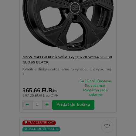
MSW M43 GB hliníkové disky 8,5x20 5x114,3 ET30
GLOSS BLACK
Kvalitné disky svetoznámeho výrobcu OZ výbornej
k...
Do 10 dní | Doprava
4ks zadarmo |
365,66 EUR
Montážna sada
/
ks
zadarmo
297,28 EUR
bez DPH
Pridať do košíka
🛡️ TÜV CERTIFIKÁT
⚙️OVERÍME ČI PASUJE