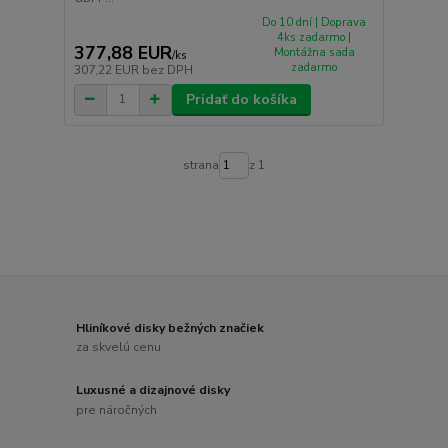
Do 10 dní | Doprava
4ks zadarmo |
377,88 EUR
Montážna sada
/
ks
zadarmo
307,22 EUR
bez DPH
Pridať do košíka
strana
z 1
Hliníkové disky bežných značiek
za skvelú cenu
Luxusné a dizajnové disky
pre náročných