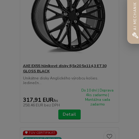
AI MECHANIK
AXE EX55 hliníkové disky 8,5x20 5x114,3 ET30
GLOSS BLACK
Unikátne disky Anglického výrobcu kolies.
Jedinečn...
Do 10 dní | Doprava
4ks zadarmo |
317,91 EUR
Montážna sada
/
ks
zadarmo
258,46 EUR
bez DPH
Detail
🛡️ TÜV CERTIFIKÁT