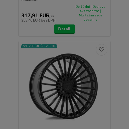
Do 10 dní | Doprava
4ks zadarmo |
317,91 EUR
Montážna sada
/
ks
zadarmo
258,46 EUR
bez DPH
Detail
⚙️OVERÍME ČI PASUJE