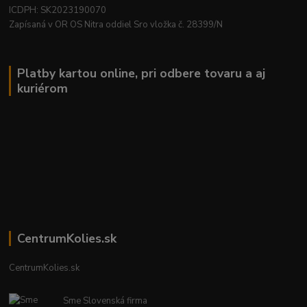
ICDPH: SK2023190070
Zapísaná v OR OS Nitra oddiel Sro vložka č. 28399/N
Platby kartou online, pri odbere tovaru a aj
kuriérom
CentrumKolies.sk
CentrumKolies.sk
Sme Slovenská firma