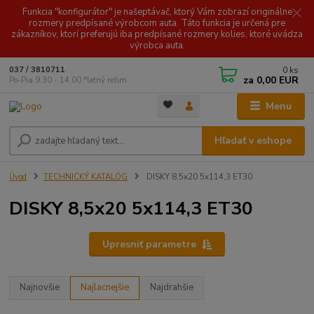
Funkcia "konfigurátor" je našeptávač, ktorý Vám zobrazí originálne
rozmery predpísané výrobcom auta. Táto funkcia je určená pre
zákazníkov, ktorí preferujú iba predpísané rozmery kolies, ktoré uvádza
výrobca auta.
0
ks
037 / 3810711
za
0,00 EUR
Po-Pia 9.30 - 14.00 *letný režim
Menu
Hľadať v eshope
Úvod
TECHNICKÝ KATALÓG
DISKY 8,5x20 5x114,3 ET30
DISKY 8,5x20 5x114,3 ET30
Upresniť parametre
Najnovšie
Najlacnejšie
Najdrahšie