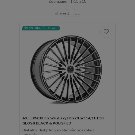
Zobrazujem 1-15 z 15
strana
z 1
⚙️OVERÍME ČI PASUJE
AXE EX50 hliníkové disky 8,5x20 5x114,3 ET30
GLOSS BLACK & POLISHED
Unikátne disky Anglického výrobcu kolies.
Jedinečn...