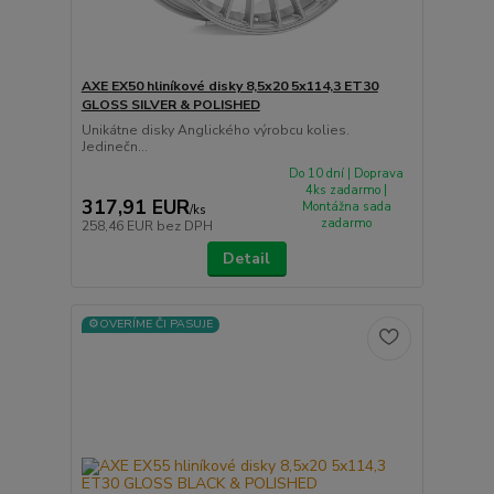
AXE EX50 hliníkové disky 8,5x20 5x114,3 ET30
GLOSS SILVER & POLISHED
Unikátne disky Anglického výrobcu kolies.
Jedinečn...
Do 10 dní | Doprava
4ks zadarmo |
317,91 EUR
Montážna sada
/
ks
zadarmo
258,46 EUR
bez DPH
Detail
⚙️OVERÍME ČI PASUJE