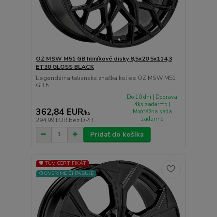
OZ MSW M51 GB hliníkové disky 8,5x20 5x114,3
ET30 GLOSS BLACK
Legendárna talianska značka kolies OZ MSW M51
GB h...
Do 10 dní | Doprava
4ks zadarmo |
362,84 EUR
Montážna sada
/
ks
zadarmo
294,99 EUR
bez DPH
Pridať do košíka
🛡️ TÜV CERTIFIKÁT
⚙️OVERÍME ČI PASUJE