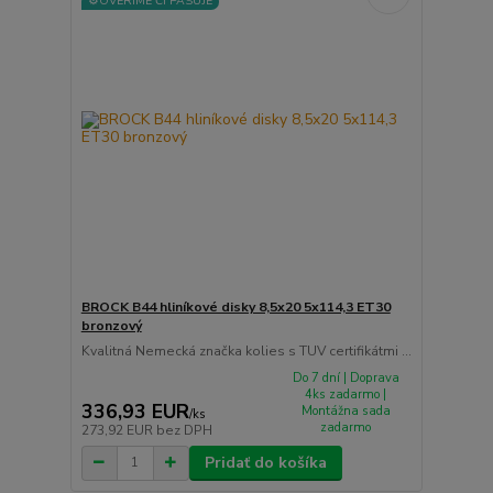
⚙️OVERÍME ČI PASUJE
BROCK B44 hliníkové disky 8,5x20 5x114,3 ET30
bronzový
Kvalitná Nemecká značka kolies s TUV certifikátmi ...
Do 7 dní | Doprava
4ks zadarmo |
336,93 EUR
Montážna sada
/
ks
zadarmo
273,92 EUR
bez DPH
Pridať do košíka