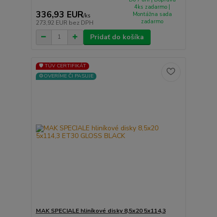
4ks zadarmo |
336,93 EUR
Montážna sada
/
ks
zadarmo
273,92 EUR
bez DPH
Pridať do košíka
🛡️ TÜV CERTIFIKÁT
⚙️OVERÍME ČI PASUJE
MAK SPECIALE hliníkové disky 8,5x20 5x114,3