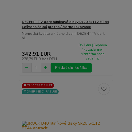
DEZENT TV dark hliníkové disky 9x20 5x112 ET44
Leštená čelná plocha / čierne lakovanie
Nemecká kvalita a krásny dizajn! DEZENT TV dark
hl...
Do 7 dní | Doprava
4ks zadarmo |
342,91 EUR
Montážna sada
zadarmo
278,79 EUR
bez DPH
Pridať do košíka
🛡️ TÜV CERTIFIKÁT
⚙️OVERÍME ČI PASUJE