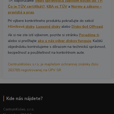
TP, odporúčame
Veľký sprievodca zápisom kolies do TP
,
Čo je TÜV certifikát?
,
KBA vs TÜV
a
Normy a zákony –
pravidlá a prax
.
Pri výbere konkrétneho produktu pokračujte do sekcií
Hliníkové
disky
,
Luxusné disky
alebo
Disky 4x4 Offroad
.
Ak si nie ste istí výberom, pozrite si stránku
Poradíme ti
alebo si prečítajte
ako u nás výber diskov funguje
. Každú
objednávku kontrolujeme s dôrazom na technickú správnosť,
bezpečnosť a použiteľnosť na konkrétnom aute.
CentrumKolies s.r.o. je majiteľom ochrannej známky číslo
263785 registrovanej na ÚPV SR
Kde nás nájdete?
CentrumKolies, s.r.o.