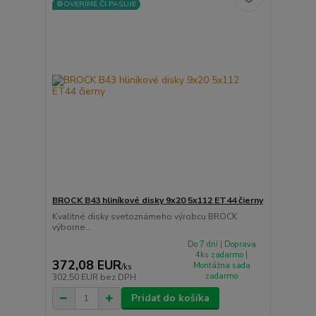
⚙️OVERÍME ČI PASUJE
BROCK B43 hliníkové disky 9x20 5x112 ET44 čierny
Kvalitné disky svetoznámeho výrobcu BROCK
výborne...
Do 7 dní | Doprava
4ks zadarmo |
372,08 EUR
Montážna sada
/
ks
zadarmo
302,50 EUR
bez DPH
Pridať do košíka