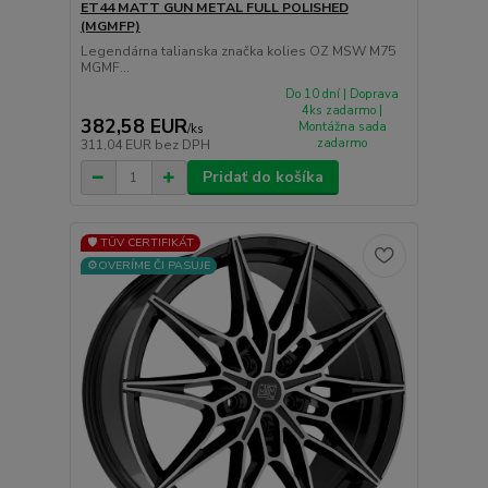
ET44 MATT GUN METAL FULL POLISHED
(MGMFP)
Legendárna talianska značka kolies OZ MSW M75
MGMF...
Do 10 dní | Doprava
4ks zadarmo |
382,58 EUR
Montážna sada
/
ks
zadarmo
311,04 EUR
bez DPH
Pridať do košíka
🛡️ TÜV CERTIFIKÁT
⚙️OVERÍME ČI PASUJE