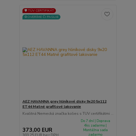
🛡️ TÜV CERTIFIKÁT
⚙️OVERÍME ČI PASUJE
AEZ HAVANNA grey hliníkové disky 9x20 5x112
ET44 Matné grafitové lakovanie
Kvalitná Nemecká značka kolies s TUV certifikátmi ...
Do 7 dní | Doprava
4ks zadarmo |
373,00 EUR
Montážna sada
zadarmo
303,25 EUR
bez DPH