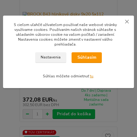
S cieľom uľahčiť užívateľom používať naše webové stránky
využívame cookies. Používaním našich stránok súhlasíte s
ukladaním súborov cookie na vašom počítači / zariadení.
Nastavenia cookies môžete zmeniť v nastavení vášho
prehliadača.
Súhlasím
Nastavenia
BROCK B43 hliníkové disky 9x20 5x112 ET44
antracit
Súhlas môžete odmietnuť
tu
.
Kvalitné disky svetoznámeho výrobcu BROCK
výborne...
Do 7 dní | Doprava
4ks zadarmo |
372,08 EUR
Montážna sada
/
ks
zadarmo
302,50 EUR
bez DPH
Pridať do košíka
🛡️ TÜV CERTIFIKÁT