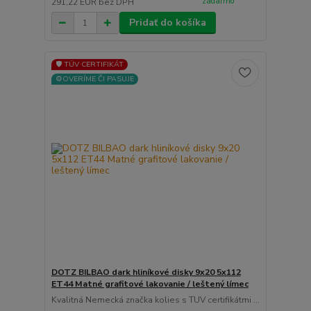
zadarmo
291,22 EUR
bez DPH
Pridať do košíka
🛡️ TÜV CERTIFIKÁT
⚙️OVERÍME ČI PASUJE
DOTZ BILBAO dark hliníkové disky 9x20 5x112
ET44 Matné grafitové lakovanie / leštený límec
Kvalitná Nemecká značka kolies s TUV certifikátmi ...