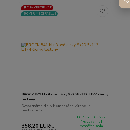
🛡️ TÜV CERTIFIKÁT
⚙️OVERÍME ČI PASUJE
BROCK B41 hliníkové disky 9x20 5x112 ET44 čierny
leštený
Svetoznáme disky Nemeckého výrobcu a
bestseller v ...
Do 7 dní | Doprava
4ks zadarmo |
358,20 EUR
Montážna sada
/
ks