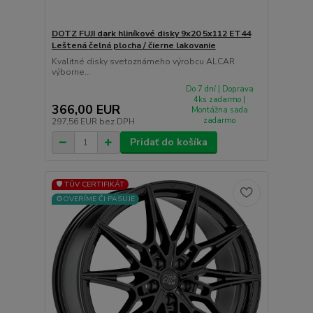
DOTZ FUJI dark hliníkové disky 9x20 5x112 ET44
Leštená čelná plocha / čierne lakovanie
Kvalitné disky svetoznámeho výrobcu ALCAR
výborne...
Do 7 dní | Doprava
4ks zadarmo |
366,00 EUR
Montážna sada
zadarmo
297,56 EUR
bez DPH
Pridať do košíka
🛡️ TÜV CERTIFIKÁT
⚙️OVERÍME ČI PASUJE