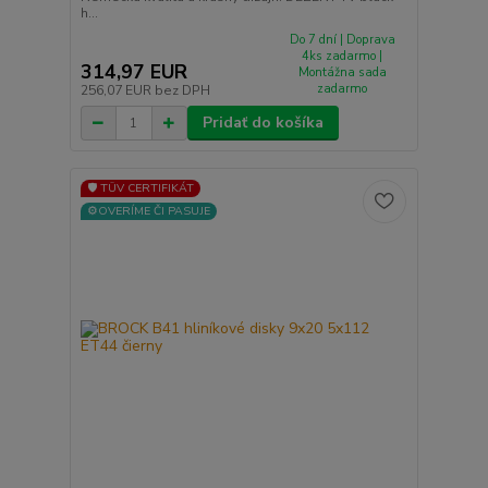
h...
Do 7 dní | Doprava
4ks zadarmo |
314,97 EUR
Montážna sada
zadarmo
256,07 EUR
bez DPH
Pridať do košíka
🛡️ TÜV CERTIFIKÁT
⚙️OVERÍME ČI PASUJE