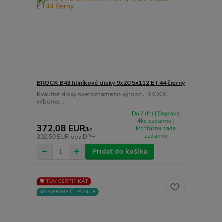
BROCK B43 hliníkové disky 9x20 5x112 ET44 čierny
Kvalitné disky svetoznámeho výrobcu BROCK
výborne...
Do 7 dní | Doprava
4ks zadarmo |
372,08 EUR
Montážna sada
/
ks
zadarmo
302,50 EUR
bez DPH
Pridať do košíka
🛡️ TÜV CERTIFIKÁT
⚙️OVERÍME ČI PASUJE