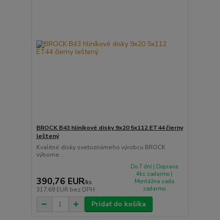
BROCK B43 hliníkové disky 9x20 5x112 ET44 čierny
leštený
Kvalitné disky svetoznámeho výrobcu BROCK
výborne...
Do 7 dní | Doprava
4ks zadarmo |
390,76 EUR
Montážna sada
/
ks
zadarmo
317,69 EUR
bez DPH
Pridať do košíka