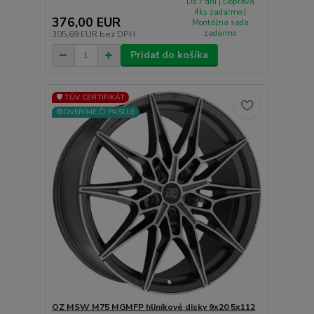
Do 7 dní | Doprava
4ks zadarmo |
376,00 EUR
Montážna sada
zadarmo
305,69 EUR
bez DPH
Pridať do košíka
🛡️ TÜV CERTIFIKÁT
⚙️OVERÍME ČI PASUJE
OZ MSW M75 MGMFP hliníkové disky 9x20 5x112