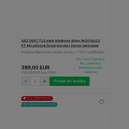
AEZ SEATTLE dark hliníkové disky 9x20 5x112
ET44 Leštená čelná plocha / čierne lakovanie
Kvalitná Nemecká značka kolies s TUV certifikátmi ...
Do 7 dní | Doprava
4ks zadarmo |
389,00 EUR
Montážna sada
zadarmo
316,26 EUR
bez DPH
Pridať do košíka
🛡️ TÜV CERTIFIKÁT
⚙️OVERÍME ČI PASUJE