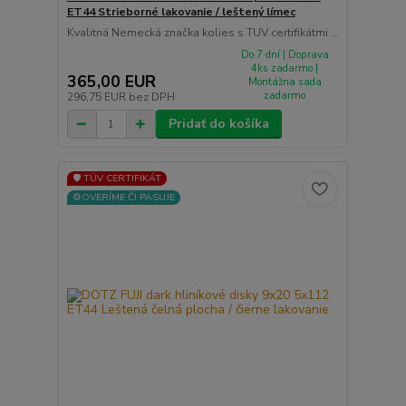
ET44 Strieborné lakovanie / leštený límec
Kvalitná Nemecká značka kolies s TUV certifikátmi ...
Do 7 dní | Doprava
4ks zadarmo |
365,00 EUR
Montážna sada
zadarmo
296,75 EUR
bez DPH
Pridať do košíka
🛡️ TÜV CERTIFIKÁT
⚙️OVERÍME ČI PASUJE