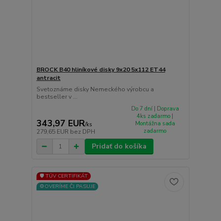
BROCK B40 hliníkové disky 9x20 5x112 ET44
antracit
Svetoznáme disky Nemeckého výrobcu a
bestseller v ...
Do 7 dní | Doprava
4ks zadarmo |
343,97 EUR
Montážna sada
/
ks
zadarmo
279,65 EUR
bez DPH
Pridať do košíka
🛡️ TÜV CERTIFIKÁT
⚙️OVERÍME ČI PASUJE