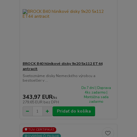
BROCK B40 hliníkové disky 9x20 5x112 ET44
antracit
Svetoznáme disky Nemeckého výrobcu a
bestseller v ...
Do 7 dní | Doprava
4ks zadarmo |
343,97 EUR
Montážna sada
/
ks
zadarmo
279,65 EUR
bez DPH
Pridať do košíka
🛡️ TÜV CERTIFIKÁT
⚙️OVERÍME ČI PASUJE