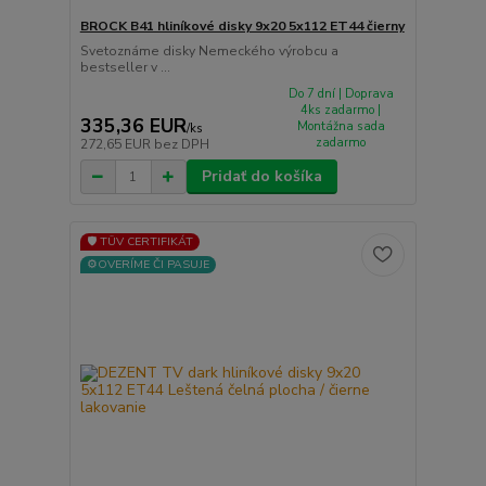
BROCK B41 hliníkové disky 9x20 5x112 ET44 čierny
Svetoznáme disky Nemeckého výrobcu a
bestseller v ...
Do 7 dní | Doprava
4ks zadarmo |
335,36 EUR
Montážna sada
/
ks
zadarmo
272,65 EUR
bez DPH
Pridať do košíka
🛡️ TÜV CERTIFIKÁT
⚙️OVERÍME ČI PASUJE