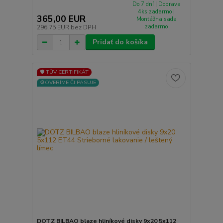
Do 7 dní | Doprava
4ks zadarmo |
365,00 EUR
Montážna sada
zadarmo
296,75 EUR
bez DPH
Pridať do košíka
🛡️ TÜV CERTIFIKÁT
⚙️OVERÍME ČI PASUJE
DOTZ BILBAO blaze hliníkové disky 9x20 5x112