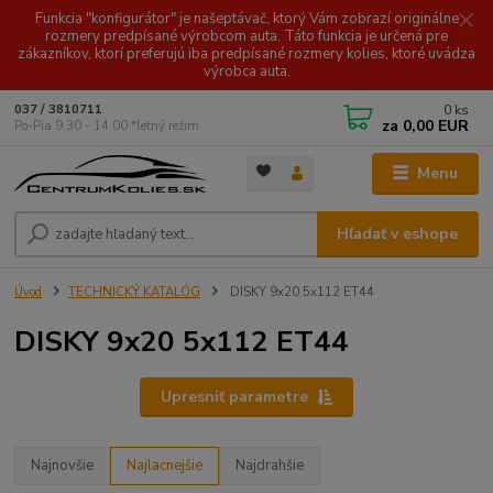
Funkcia "konfigurátor" je našeptávač, ktorý Vám zobrazí originálne
rozmery predpísané výrobcom auta. Táto funkcia je určená pre
zákazníkov, ktorí preferujú iba predpísané rozmery kolies, ktoré uvádza
výrobca auta.
0
ks
037 / 3810711
za
0,00 EUR
Po-Pia 9.30 - 14.00 *letný režim
Menu
Hľadať v eshope
Úvod
TECHNICKÝ KATALÓG
DISKY 9x20 5x112 ET44
DISKY 9x20 5x112 ET44
Upresniť parametre
Najnovšie
Najlacnejšie
Najdrahšie