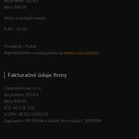
Na priehon 281/63
Nitra 949 05
Sklad a výdajné miesto
9.30 - 15.00
Pondelok - Piatok
Neprehliadnite v našej ponuke aj
detské autosedačky
Fakturačné údaje firmy
CentrumKolies, s.r.o.
Na priehon 281/63
Nitra 949 05
IČO: 46 026 339
ICDPH: SK2023190070
Zapísaná v OR OS Nitra oddiel Sro vložka č. 28399/N