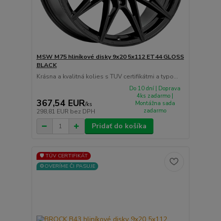
MSW M75 hliníkové disky 9x20 5x112 ET44 GLOSS
BLACK
Krásna a kvalitná kolies s TUV certifikátmi a typo...
Do 10 dní | Doprava
4ks zadarmo |
367,54 EUR
Montážna sada
/
ks
zadarmo
298,81 EUR
bez DPH
Pridať do košíka
🛡️ TÜV CERTIFIKÁT
⚙️OVERÍME ČI PASUJE