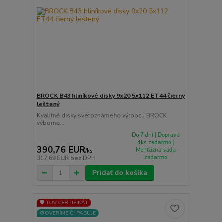
BROCK B43 hliníkové disky 9x20 5x112 ET44 čierny
leštený
Kvalitné disky svetoznámeho výrobcu BROCK
výborne...
Do 7 dní | Doprava
4ks zadarmo |
390,76 EUR
Montážna sada
/
ks
zadarmo
317,69 EUR
bez DPH
Pridať do košíka
🛡️ TÜV CERTIFIKÁT
⚙️OVERÍME ČI PASUJE