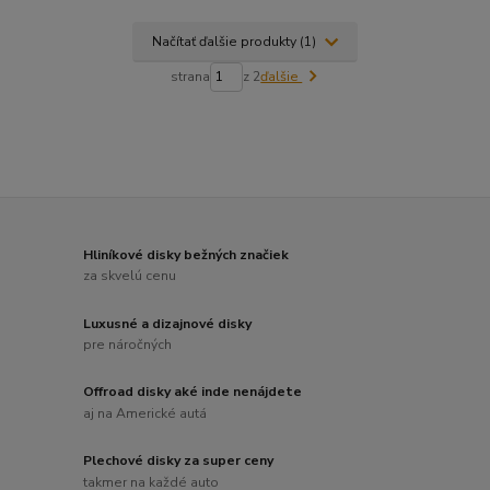
Načítať ďalšie produkty (1)
strana
z 2
ďalšie
Hliníkové disky bežných značiek
za skvelú cenu
Luxusné a dizajnové disky
pre náročných
Offroad disky aké inde nenájdete
aj na Americké autá
Plechové disky za super ceny
takmer na každé auto