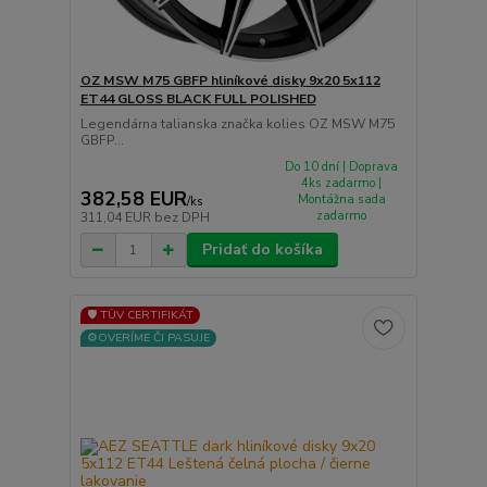
OZ MSW M75 GBFP hliníkové disky 9x20 5x112
ET44 GLOSS BLACK FULL POLISHED
Legendárna talianska značka kolies OZ MSW M75
GBFP...
Do 10 dní | Doprava
4ks zadarmo |
382,58 EUR
Montážna sada
/
ks
zadarmo
311,04 EUR
bez DPH
Pridať do košíka
🛡️ TÜV CERTIFIKÁT
⚙️OVERÍME ČI PASUJE