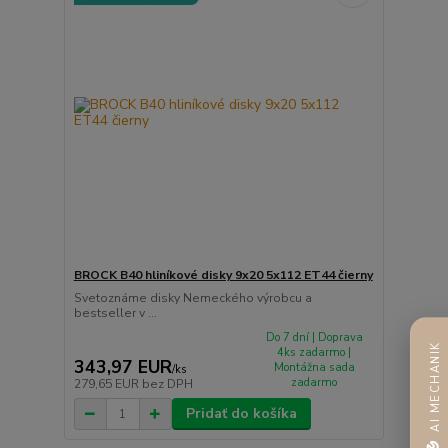
BROCK B40 hliníkové disky 9x20 5x112 ET44 čierny
Svetoznáme disky Nemeckého výrobcu a
bestseller v ...
Do 7 dní | Doprava
AI MECHANIK
4ks zadarmo |
343,97 EUR
Montážna sada
/
ks
zadarmo
279,65 EUR
bez DPH
Pridať do košíka