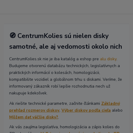
🧭 CentrumKolies sú nielen disky
samotné, ale aj vedomosti okolo nich
CentrumKolies.sk nie je iba katalóg a eshop pre
alu disky
.
Budujeme otvorenú databázu technických, legislatívnych a
praktických informácií o kolesách, homologizácii,
kompatibilite vozidiel a globálnom trhu s diskami. Veríme, že
informovaný zákazník robí lepšie rozhodnutia nech už
nakupuje kdekoľvek.
Ak riešite technické parametre, začnite článkami
Základný
prehľad rozmerov diskov
,
Výber diskov podľa cieľa
alebo
Môžem dať väčšie disky?
.
Ak vás zaujíma legislatíva, homologizácia a zápis kolies do