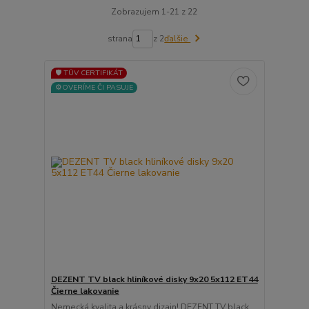
Zobrazujem 1-21 z 22
strana
z 2
ďalšie
🛡️ TÜV CERTIFIKÁT
⚙️OVERÍME ČI PASUJE
DEZENT TV black hliníkové disky 9x20 5x112 ET44
Čierne lakovanie
Nemecká kvalita a krásny dizajn! DEZENT TV black