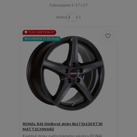
Zobrazujem 1-17 z 17
strana
z 1
🛡️ TÜV CERTIFIKÁT
⚙️OVERÍME ČI PASUJE
RONAL R41 hliníkové disky 8x17 5x120 ET35
MATTSCHWARZ
Kvalitné disky svetoznámeho výrobcu RONAL