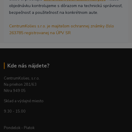
objednávku kontrolujeme s dôrazom na technickú správnosť,
bezpečnosť a použiteľnosť na konkrétnom aute.
CentrumKolies s.r.o. je majiteľom ochrannej známky číslo
263785 registrovanej na ÚPV SR
Kde nás nájdete?
CentrumKolies, s.r.o.
Na priehon 281/63
Nitra 949 05
Sklad a výdajné miesto
9.30 - 15.00
Pondelok - Piatok