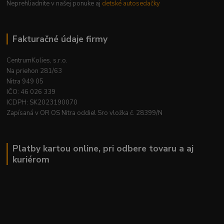
Neprehliadnite v našej ponuke aj
detské autosedačky
Fakturačné údaje firmy
CentrumKolies, s.r.o.
Na priehon 281/63
Nitra 949 05
IČO: 46 026 339
ICDPH: SK2023190070
Zapísaná v OR OS Nitra oddiel Sro vložka č. 28399/N
Platby kartou online, pri odbere tovaru a aj
kuriérom