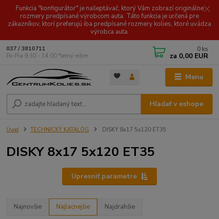
Funkcia "konfigurátor" je našeptávač, ktorý Vám zobrazí originálne
rozmery predpísané výrobcom auta. Táto funkcia je určená pre
zákazníkov, ktorí preferujú iba predpísané rozmery kolies, ktoré uvádza
výrobca auta.
0
ks
037 / 3810711
za
0,00 EUR
Po-Pia 9.30 - 14.00 *letný režim
Menu
Hľadať v eshope
Úvod
TECHNICKÝ KATALÓG
DISKY 8x17 5x120 ET35
DISKY 8x17 5x120 ET35
Upresniť parametre
Najnovšie
Najlacnejšie
Najdrahšie