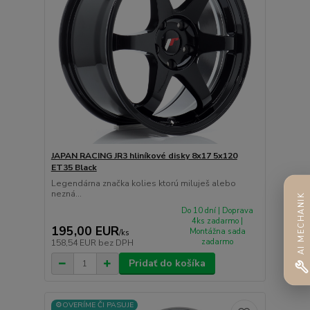
JAPAN RACING JR3 hliníkové disky 8x17 5x120
ET35 Black
Legendárna značka kolies ktorú miluješ alebo
nezná...
AI MECHANIK
Do 10 dní | Doprava
4ks zadarmo |
195,00 EUR
Montážna sada
/
ks
zadarmo
158,54 EUR
bez DPH
Pridať do košíka
⚙️OVERÍME ČI PASUJE