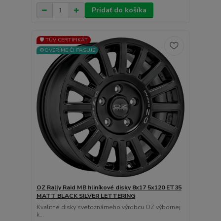
Pridať do košíka
🛡️ TÜV CERTIFIKÁT
⚙️OVERÍME ČI PASUJE
OZ Rally Raid MB hliníkové disky 8x17 5x120 ET35
MATT BLACK SILVER LETTERING
Kvalitné disky svetoznámeho výrobcu OZ výbornej
k...