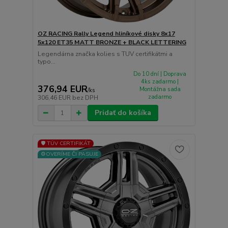
OZ RACING Rally Legend hliníkové disky 8x17
5x120 ET35 MATT BRONZE + BLACK LETTERING
Legendárna značka kolies s TUV certifikátmi a
typo...
Do 10 dní | Doprava
4ks zadarmo |
376,94 EUR
Montážna sada
/
ks
zadarmo
306,46 EUR
bez DPH
Pridať do košíka
🛡️ TÜV CERTIFIKÁT
⚙️OVERÍME ČI PASUJE