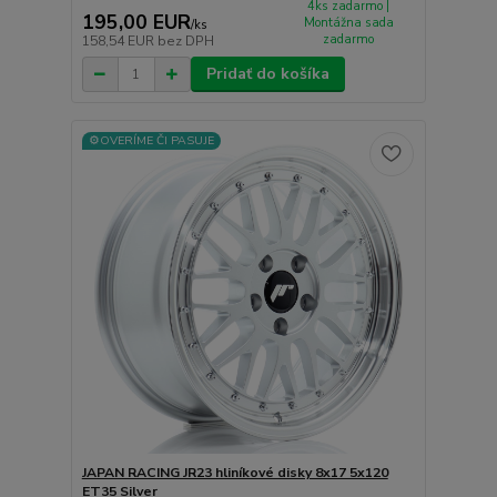
4ks zadarmo |
195,00 EUR
Montážna sada
/
ks
zadarmo
158,54 EUR
bez DPH
Pridať do košíka
⚙️OVERÍME ČI PASUJE
JAPAN RACING JR23 hliníkové disky 8x17 5x120
ET35 Silver