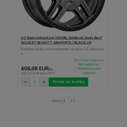
OZ Rally Adventure MDGBL hliníkové disky 8x17
5x120 ET35 MATT GRAPHITE / BLACK LIP
Kvalitné disky svetoznámeho výrobcu OZ výbornej
k...
Do 10 dní | Doprava
4ks zadarmo |
406,08 EUR
Montážna sada
/
ks
zadarmo
330,15 EUR
bez DPH
Pridať do košíka
strana
z 1