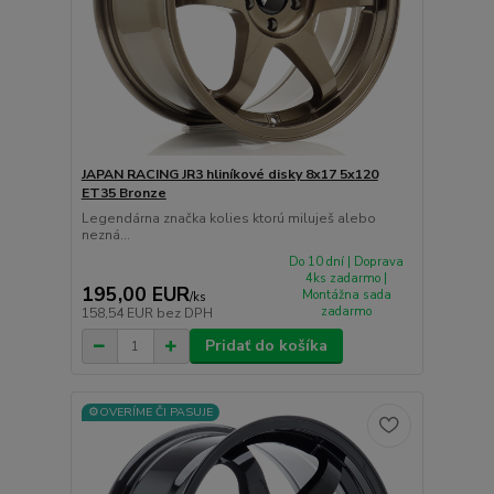
JAPAN RACING JR3 hliníkové disky 8x17 5x120
ET35 Bronze
Legendárna značka kolies ktorú miluješ alebo
nezná...
Do 10 dní | Doprava
4ks zadarmo |
195,00 EUR
Montážna sada
/
ks
zadarmo
158,54 EUR
bez DPH
Pridať do košíka
⚙️OVERÍME ČI PASUJE