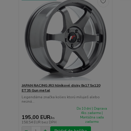
JAPAN RACING JR3 hliníkové disky 8x17 5x120
ET35 Gun metal
Legendárna značka kolies ktorú miluješ alebo
nezná...
Do 10 dní | Doprava
4ks zadarmo |
195,00 EUR
Montážna sada
/
ks
zadarmo
158,54 EUR
bez DPH
Pridať do košíka