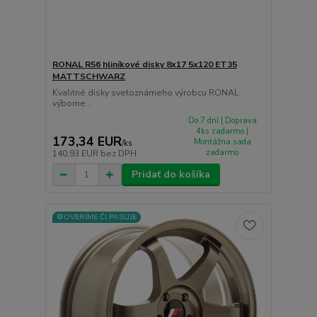
RONAL R56 hliníkové disky 8x17 5x120 ET35
MATTSCHWARZ
Kvalitné disky svetoznámeho výrobcu RONAL
výborne...
Do 7 dní | Doprava
4ks zadarmo |
173,34 EUR
Montážna sada
/
ks
zadarmo
140,93 EUR
bez DPH
Pridať do košíka
⚙️OVERÍME ČI PASUJE