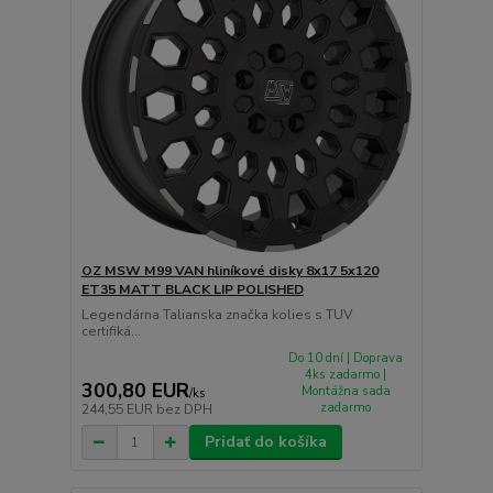
OZ MSW M99 VAN hliníkové disky 8x17 5x120
ET35 MATT BLACK LIP POLISHED
Legendárna Talianska značka kolies s TUV
certifiká...
Do 10 dní | Doprava
4ks zadarmo |
300,80 EUR
Montážna sada
/
ks
zadarmo
244,55 EUR
bez DPH
Pridať do košíka