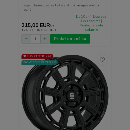
Legendárna značka kolies ktorú miluješ alebo
nezná...
Do 10 dní | Doprava
4ks zadarmo |
215,00 EUR
Montážna sada
/
ks
zadarmo
174,80 EUR
bez DPH
Pridať do košíka
🛡️ TÜV CERTIFIKÁT
⚙️OVERÍME ČI PASUJE