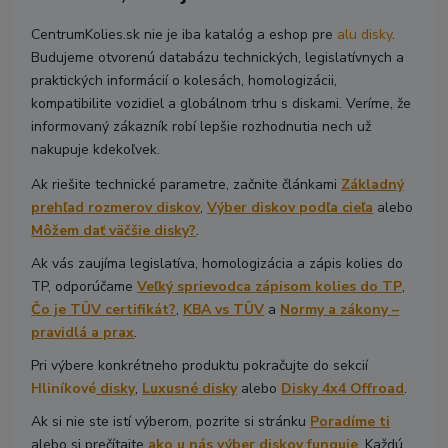
CentrumKolies.sk nie je iba katalóg a eshop pre
alu disky
.
Budujeme otvorenú databázu technických, legislatívnych a
praktických informácií o kolesách, homologizácii,
kompatibilite vozidiel a globálnom trhu s diskami. Veríme, že
informovaný zákazník robí lepšie rozhodnutia nech už
nakupuje kdekoľvek.
Ak riešite technické parametre, začnite článkami
Základný
prehľad rozmerov diskov
,
Výber diskov podľa cieľa
alebo
Môžem dať väčšie disky?
.
Ak vás zaujíma legislatíva, homologizácia a zápis kolies do
TP, odporúčame
Veľký sprievodca zápisom kolies do TP
,
Čo je TÜV certifikát?
,
KBA vs TÜV
a
Normy a zákony –
pravidlá a prax
.
Pri výbere konkrétneho produktu pokračujte do sekcií
Hliníkové
disky
,
Luxusné disky
alebo
Disky 4x4 Offroad
.
Ak si nie ste istí výberom, pozrite si stránku
Poradíme ti
alebo si prečítajte
ako u nás výber diskov funguje
. Každú