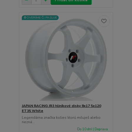
⚙️OVERÍME ČI PASUJE
JAPAN RACING JR3 hliníkové disky 8x17 5x120
ET35 White
Legendárna značka kolies ktorú miluješ alebo
nezná...
Do 10 dní | Doprava