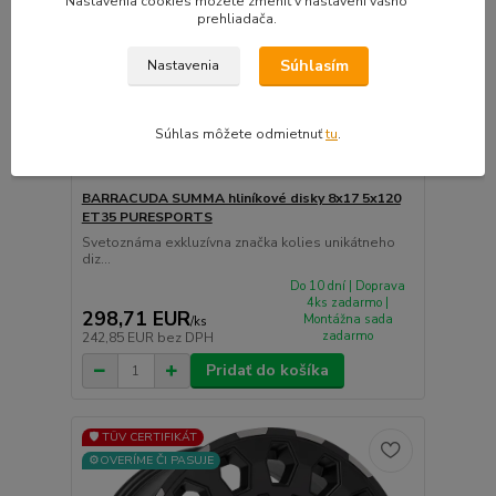
Nastavenia cookies môžete zmeniť v nastavení vášho
prehliadača.
Súhlasím
Nastavenia
Súhlas môžete odmietnuť
tu
.
BARRACUDA SUMMA hliníkové disky 8x17 5x120
ET35 PURESPORTS
Svetoznáma exkluzívna značka kolies unikátneho
diz...
Do 10 dní | Doprava
4ks zadarmo |
298,71 EUR
Montážna sada
/
ks
zadarmo
242,85 EUR
bez DPH
Pridať do košíka
🛡️ TÜV CERTIFIKÁT
⚙️OVERÍME ČI PASUJE