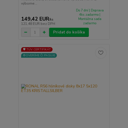
výborne...
Do 7 dní | Doprava
4ks zadarmo |
149,42 EUR
Montážna sada
/
ks
zadarmo
121,48 EUR
bez DPH
Pridať do košíka
🛡️ TÜV CERTIFIKÁT
⚙️OVERÍME ČI PASUJE