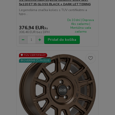
5x120 ET35 GLOSS BLACK + DARK LETTERING
Legendárna značka kolies s TUV certifikátmi a
typo...
Do 10 dní | Doprava
4ks zadarmo |
376,94 EUR
Montážna sada
/
ks
zadarmo
306,46 EUR
bez DPH
Pridať do košíka
🛡️ TÜV CERTIFIKÁT
⚙️OVERÍME ČI PASUJE