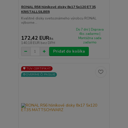
RONAL R56 hliníkové disky 8x17 5x120 ET35
KRISTALLSILBER
Kvalitné disky svetoznámeho výrobcu RONAL
výborne...
Do 7 dní | Doprava
4ks zadarmo |
172,42 EUR
Montážna sada
/
ks
zadarmo
140,18 EUR
bez DPH
Pridať do košíka
🛡️ TÜV CERTIFIKÁT
⚙️OVERÍME ČI PASUJE