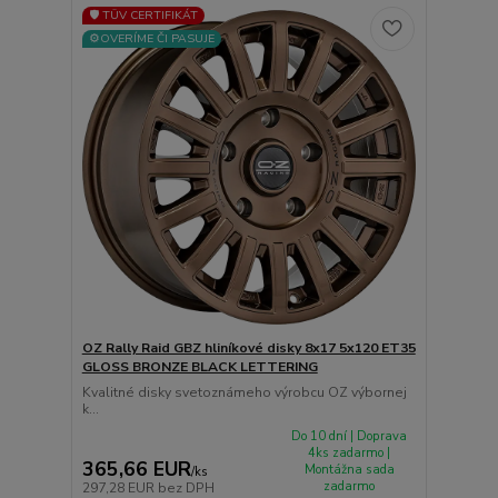
🛡️ TÜV CERTIFIKÁT
⚙️OVERÍME ČI PASUJE
OZ Rally Raid GBZ hliníkové disky 8x17 5x120 ET35
GLOSS BRONZE BLACK LETTERING
Kvalitné disky svetoznámeho výrobcu OZ výbornej
k...
Do 10 dní | Doprava
4ks zadarmo |
365,66 EUR
Montážna sada
/
ks
zadarmo
297,28 EUR
bez DPH