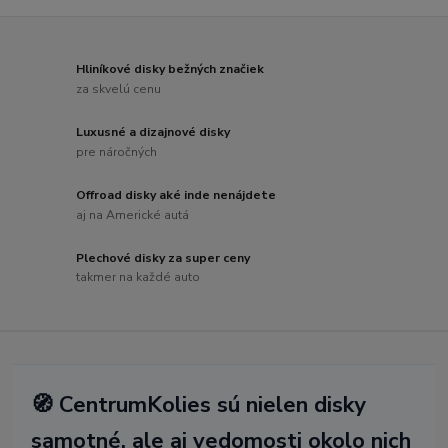
Hliníkové disky bežných značiek
za skvelú cenu
Luxusné a dizajnové disky
pre náročných
Offroad disky aké inde nenájdete
aj na Americké autá
Plechové disky za super ceny
takmer na každé auto
🧭 CentrumKolies sú nielen disky
samotné, ale aj vedomosti okolo nich