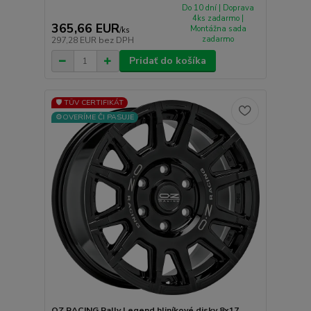
Do 10 dní | Doprava
4ks zadarmo |
365,66 EUR
Montážna sada
/
ks
zadarmo
297,28 EUR
bez DPH
Pridať do košíka
🛡️ TÜV CERTIFIKÁT
⚙️OVERÍME ČI PASUJE
OZ RACING Rally Legend hliníkové disky 8x17