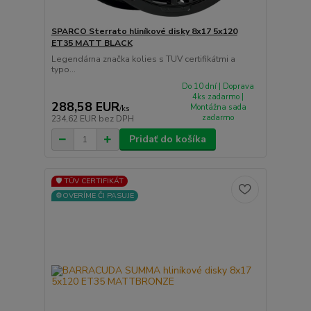
SPARCO Sterrato hliníkové disky 8x17 5x120
ET35 MATT BLACK
Legendárna značka kolies s TUV certifikátmi a
typo...
Do 10 dní | Doprava
4ks zadarmo |
288,58 EUR
Montážna sada
/
ks
zadarmo
234,62 EUR
bez DPH
Pridať do košíka
🛡️ TÜV CERTIFIKÁT
⚙️OVERÍME ČI PASUJE