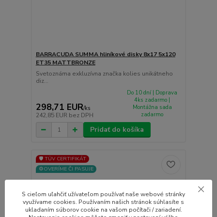
BARRACUDA SUMMA hliníkové disky 8x17 5x120
ET35 MATTBRONZE
Svetoznáma exkluzívna značka kolies unikátneho
diz...
Do 10 dní | Doprava
4ks zadarmo |
298,71 EUR
Montážna sada
/
ks
zadarmo
242,85 EUR
bez DPH
Pridať do košíka
🛡️ TÜV CERTIFIKÁT
⚙️OVERÍME ČI PASUJE
S cieľom uľahčiť užívateľom používať naše webové stránky
využívame cookies. Používaním našich stránok súhlasíte s
ukladaním súborov cookie na vašom počítači / zariadení.