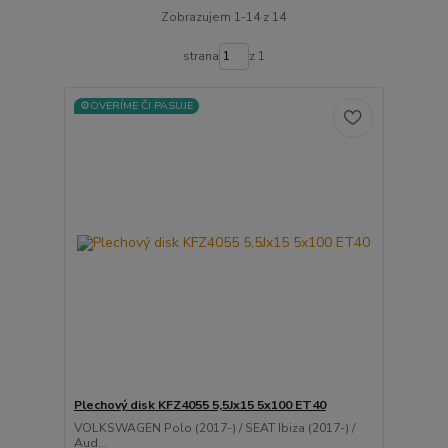
Zobrazujem 1-14 z 14
strana
z 1
⚙️OVERÍME ČI PASUJE
Plechový disk KFZ4055 5,5Jx15 5x100 ET40
VOLKSWAGEN Polo (2017-) / SEAT Ibiza (2017-) /
Aud...