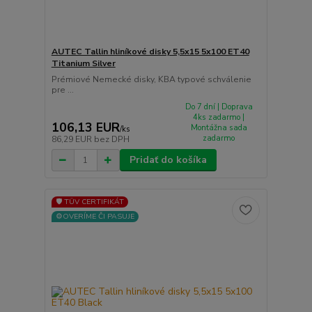
AUTEC Tallin hliníkové disky 5,5x15 5x100 ET40
Titanium Silver
Prémiové Nemecké disky, KBA typové schválenie
pre ...
Do 7 dní | Doprava
4ks zadarmo |
106,13 EUR
Montážna sada
/
ks
zadarmo
86,29 EUR
bez DPH
Pridať do košíka
🛡️ TÜV CERTIFIKÁT
⚙️OVERÍME ČI PASUJE