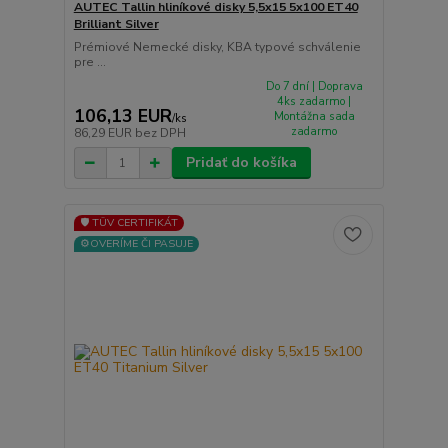
AUTEC Tallin hliníkové disky 5,5x15 5x100 ET40
Brilliant Silver
Prémiové Nemecké disky, KBA typové schválenie
pre ...
Do 7 dní | Doprava
4ks zadarmo |
106,13 EUR
Montážna sada
/
ks
zadarmo
86,29 EUR
bez DPH
Pridať do košíka
🛡️ TÜV CERTIFIKÁT
⚙️OVERÍME ČI PASUJE