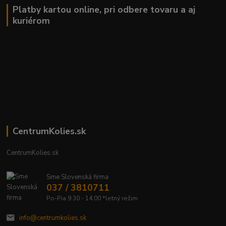
Platby kartou online, pri odbere tovaru a aj
kuriérom
CentrumKolies.sk
CentrumKolies.sk
Sme Slovenská firma
037 / 3810711
Po-Pia 9.30 - 14.00 *letný režim
info@centrumkolies.sk