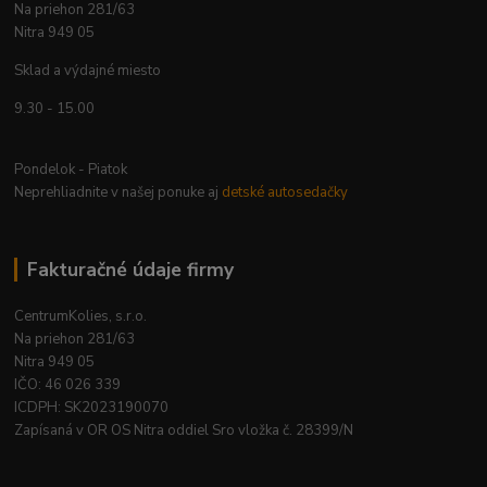
Na priehon 281/63
Nitra 949 05
Sklad a výdajné miesto
9.30 - 15.00
Pondelok - Piatok
Neprehliadnite v našej ponuke aj
detské autosedačky
Fakturačné údaje firmy
CentrumKolies, s.r.o.
Na priehon 281/63
Nitra 949 05
IČO: 46 026 339
ICDPH: SK2023190070
Zapísaná v OR OS Nitra oddiel Sro vložka č. 28399/N