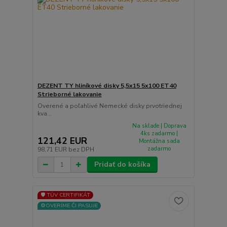
DEZENT TY hliníkové disky 5,5x15 5x100 ET40
Strieborné lakovanie
Overené a poľahlivé Nemecké disky prvotriednej
kva...
Na sklade | Doprava
4ks zadarmo |
121,42 EUR
Montážna sada
zadarmo
98,71 EUR
bez DPH
Pridať do košíka
🛡️ TÜV CERTIFIKÁT
⚙️OVERÍME ČI PASUJE