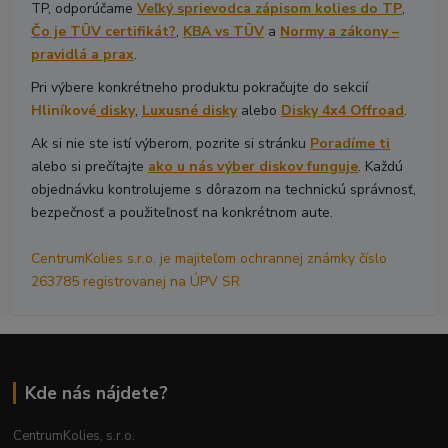
TP, odporúčame
Veľký sprievodca zápisom kolies do TP
,
Čo je TÜV certifikát?
,
KBA vs TÜV
a
Normy a zákony –
pravidlá a prax
.
Pri výbere konkrétneho produktu pokračujte do sekcií
Hliníkové
disky
,
Luxusné disky
alebo
Disky 4x4 Offroad
.
Ak si nie ste istí výberom, pozrite si stránku
Poradíme ti
alebo si prečítajte
ako u nás výber diskov funguje
. Každú
objednávku kontrolujeme s dôrazom na technickú správnosť,
bezpečnosť a použiteľnosť na konkrétnom aute.
CentrumKolies s.r.o. je majiteľom ochrannej známky číslo
263785 registrovanej na ÚPV SR
Kde nás nájdete?
CentrumKolies, s.r.o.