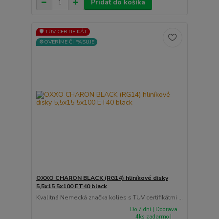
Pridať do košíka
🛡️ TÜV CERTIFIKÁT
⚙️OVERÍME ČI PASUJE
OXXO CHARON BLACK (RG14) hliníkové disky
5,5x15 5x100 ET40 black
Kvalitná Nemecká značka kolies s TUV certifikátmi ...
Do 7 dní | Doprava
4ks zadarmo |