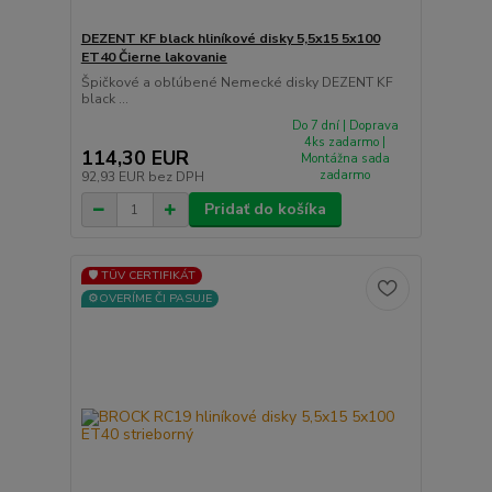
DEZENT KF black hliníkové disky 5,5x15 5x100
ET40 Čierne lakovanie
Špičkové a obľúbené Nemecké disky DEZENT KF
black ...
Do 7 dní | Doprava
4ks zadarmo |
114,30 EUR
Montážna sada
zadarmo
92,93 EUR
bez DPH
Pridať do košíka
🛡️ TÜV CERTIFIKÁT
⚙️OVERÍME ČI PASUJE