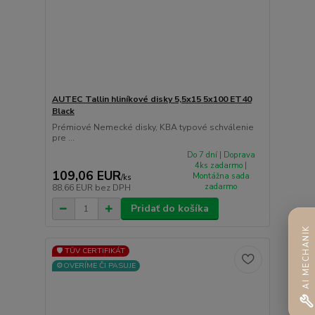
AUTEC Tallin hliníkové disky 5,5x15 5x100 ET40
Black
Prémiové Nemecké disky, KBA typové schválenie
pre ...
Do 7 dní | Doprava
4ks zadarmo |
109,06 EUR
Montážna sada
/
ks
zadarmo
88,66 EUR
bez DPH
Pridať do košíka
AI MECHANIK
🛡️ TÜV CERTIFIKÁT
⚙️OVERÍME ČI PASUJE