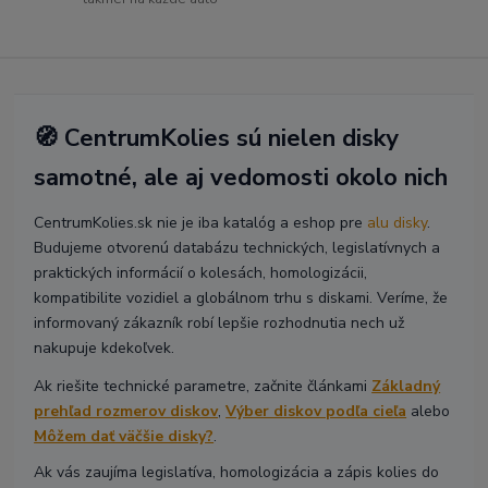
🧭 CentrumKolies sú nielen disky
samotné, ale aj vedomosti okolo nich
CentrumKolies.sk nie je iba katalóg a eshop pre
alu disky
.
Budujeme otvorenú databázu technických, legislatívnych a
praktických informácií o kolesách, homologizácii,
kompatibilite vozidiel a globálnom trhu s diskami. Veríme, že
informovaný zákazník robí lepšie rozhodnutia nech už
nakupuje kdekoľvek.
Ak riešite technické parametre, začnite článkami
Základný
prehľad rozmerov diskov
,
Výber diskov podľa cieľa
alebo
Môžem dať väčšie disky?
.
Ak vás zaujíma legislatíva, homologizácia a zápis kolies do