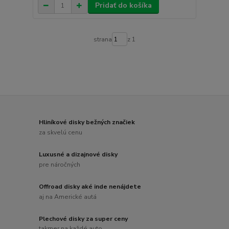
Pridať do košíka
strana
z 1
Hliníkové disky bežných značiek
za skvelú cenu
Luxusné a dizajnové disky
pre náročných
Offroad disky aké inde nenájdete
aj na Americké autá
Plechové disky za super ceny
takmer na každé auto