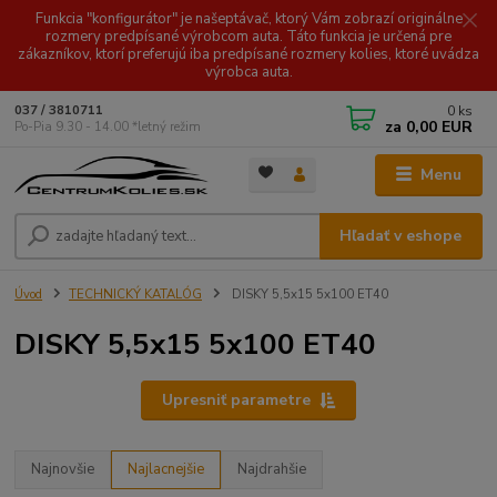
Funkcia "konfigurátor" je našeptávač, ktorý Vám zobrazí originálne
rozmery predpísané výrobcom auta. Táto funkcia je určená pre
zákazníkov, ktorí preferujú iba predpísané rozmery kolies, ktoré uvádza
výrobca auta.
0
ks
037 / 3810711
za
0,00 EUR
Po-Pia 9.30 - 14.00 *letný režim
Menu
Hľadať v eshope
Úvod
TECHNICKÝ KATALÓG
DISKY 5,5x15 5x100 ET40
DISKY 5,5x15 5x100 ET40
Upresniť parametre
Najnovšie
Najlacnejšie
Najdrahšie