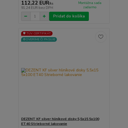
112,22 EUR
Montážna sada
/
ks
zadarmo
91,24 EUR
bez DPH
Pridať do košíka
🛡️ TÜV CERTIFIKÁT
⚙️OVERÍME ČI PASUJE
DEZENT KF silver hliníkové disky 5,5x15 5x100
ET40 Strieborné lakovanie