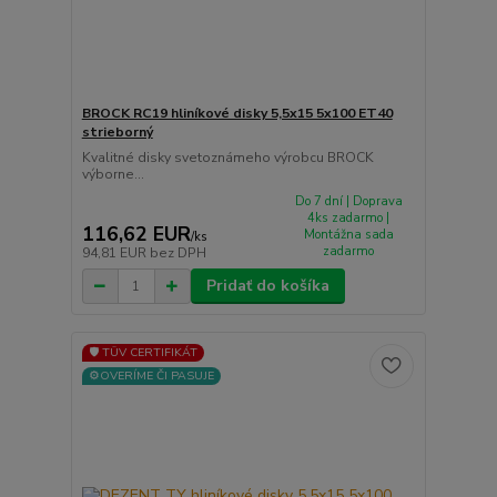
BROCK RC19 hliníkové disky 5,5x15 5x100 ET40
strieborný
Kvalitné disky svetoznámeho výrobcu BROCK
výborne...
Do 7 dní | Doprava
4ks zadarmo |
116,62 EUR
Montážna sada
/
ks
zadarmo
94,81 EUR
bez DPH
Pridať do košíka
🛡️ TÜV CERTIFIKÁT
⚙️OVERÍME ČI PASUJE