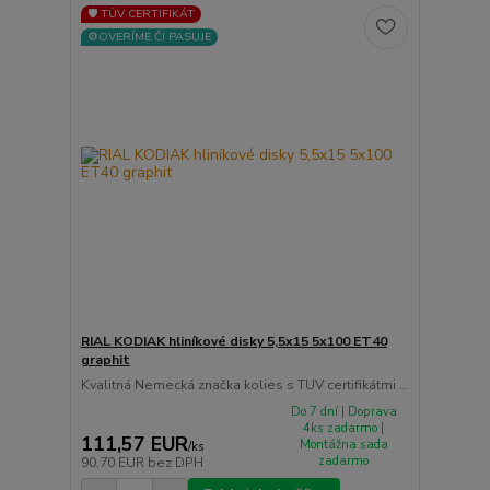
🛡️ TÜV CERTIFIKÁT
⚙️OVERÍME ČI PASUJE
RIAL KODIAK hliníkové disky 5,5x15 5x100 ET40
graphit
Kvalitná Nemecká značka kolies s TUV certifikátmi ...
Do 7 dní | Doprava
4ks zadarmo |
111,57 EUR
Montážna sada
/
ks
zadarmo
90,70 EUR
bez DPH