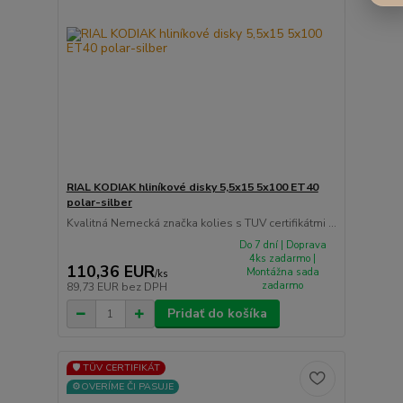
RIAL KODIAK hliníkové disky 5,5x15 5x100 ET40
polar-silber
Kvalitná Nemecká značka kolies s TUV certifikátmi ...
Do 7 dní | Doprava
4ks zadarmo |
110,36 EUR
Montážna sada
/
ks
zadarmo
89,73 EUR
bez DPH
Pridať do košíka
🛡️ TÜV CERTIFIKÁT
⚙️OVERÍME ČI PASUJE