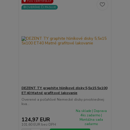
🛡️ TÜV CERTIFIKÁT
⚙️OVERÍME ČI PASUJE
DEZENT TY graphite hliníkové disky 5,5x15 5x100
ET40 Matné grafitové lakovanie
Overené a poľahlivé Nemecké disky prvotriednej
kva...
Na sklade | Doprava
4ks zadarmo |
124,97 EUR
Montážna sada
zadarmo
101,60 EUR
bez DPH