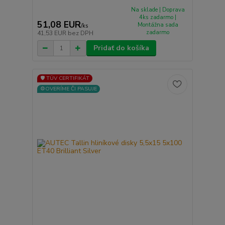
Na sklade | Doprava
4ks zadarmo |
51,08 EUR
Montážna sada
/
ks
zadarmo
41,53 EUR
bez DPH
Pridať do košíka
🛡️ TÜV CERTIFIKÁT
⚙️OVERÍME ČI PASUJE