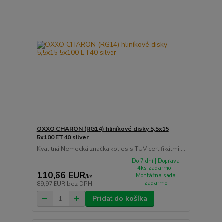
OXXO CHARON (RG14) hliníkové disky 5,5x15
5x100 ET40 silver
Kvalitná Nemecká značka kolies s TUV certifikátmi ...
Do 7 dní | Doprava
4ks zadarmo |
110,66 EUR
Montážna sada
/
ks
zadarmo
89,97 EUR
bez DPH
Pridať do košíka