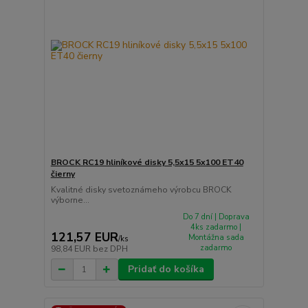
BROCK RC19 hliníkové disky 5,5x15 5x100 ET40
čierny
Kvalitné disky svetoznámeho výrobcu BROCK
výborne...
Do 7 dní | Doprava
4ks zadarmo |
121,57 EUR
Montážna sada
/
ks
zadarmo
98,84 EUR
bez DPH
Pridať do košíka