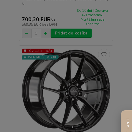
k...
Do 10 dní | Doprava
4ks zadarmo |
700,30 EUR
Montážna sada
/
ks
zadarmo
569,35 EUR
bez DPH
Pridať do košíka
🛡️ TÜV CERTIFIKÁT
⚙️OVERÍME ČI PASUJE
AI MECHANIK