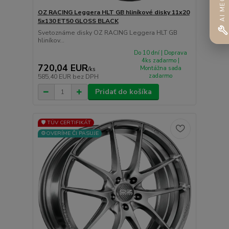
OZ RACING Leggera HLT GB hliníkové disky 11x20
5x130 ET50 GLOSS BLACK
Svetoznáme disky OZ RACING Leggera HLT GB
hliníkov...
Do 10 dní | Doprava
4ks zadarmo |
720,04 EUR
Montážna sada
/
ks
zadarmo
585,40 EUR
bez DPH
Pridať do košíka
🛡️ TÜV CERTIFIKÁT
⚙️OVERÍME ČI PASUJE