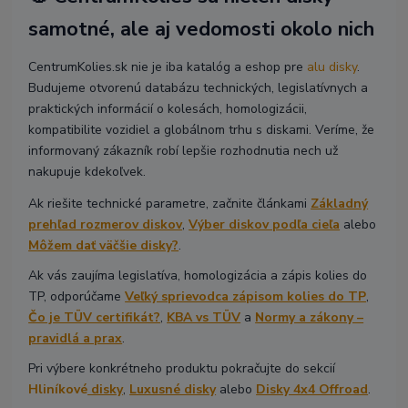
samotné, ale aj vedomosti okolo nich
CentrumKolies.sk nie je iba katalóg a eshop pre
alu disky
.
Budujeme otvorenú databázu technických, legislatívnych a
praktických informácií o kolesách, homologizácii,
kompatibilite vozidiel a globálnom trhu s diskami. Veríme, že
informovaný zákazník robí lepšie rozhodnutia nech už
nakupuje kdekoľvek.
Ak riešite technické parametre, začnite článkami
Základný
prehľad rozmerov diskov
,
Výber diskov podľa cieľa
alebo
Môžem dať väčšie disky?
.
Ak vás zaujíma legislatíva, homologizácia a zápis kolies do
TP, odporúčame
Veľký sprievodca zápisom kolies do TP
,
Čo je TÜV certifikát?
,
KBA vs TÜV
a
Normy a zákony –
pravidlá a prax
.
Pri výbere konkrétneho produktu pokračujte do sekcií
Hliníkové
disky
,
Luxusné disky
alebo
Disky 4x4 Offroad
.