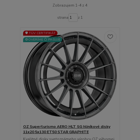
Zobrazujem 1-4 z 4
strana
z 1
🛡️ TÜV CERTIFIKÁT
⚙️OVERÍME ČI PASUJE
OZ Superturismo AERO HLT SG hliníkové disky
11x20 5x130 ET50 STAR GRAPHITE
Kvalitné disky svetoznámeho výrobcu OZ výbornej