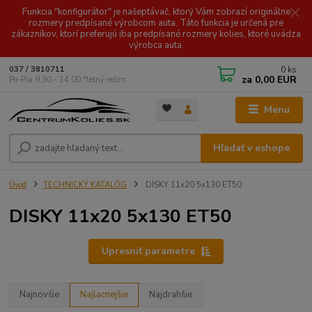
Funkcia "konfigurátor" je našeptávač, ktorý Vám zobrazí originálne
rozmery predpísané výrobcom auta. Táto funkcia je určená pre
zákazníkov, ktorí preferujú iba predpísané rozmery kolies, ktoré uvádza
výrobca auta.
0
ks
037 / 3810711
za
0,00 EUR
Po-Pia 9.30 - 14.00 *letný režim
Menu
Hľadať v eshope
Úvod
TECHNICKÝ KATALÓG
DISKY 11x20 5x130 ET50
DISKY 11x20 5x130 ET50
Upresniť parametre
Najnovšie
Najlacnejšie
Najdrahšie