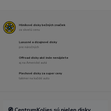
Hliníkové disky bežných značiek
za skvelú cenu
Luxusné a dizajnové disky
pre náročných
Offroad disky aké inde nenájdete
aj na Americké autá
Plechové disky za super ceny
takmer na každé auto
🧭 CentrumKolies sú nielen disky