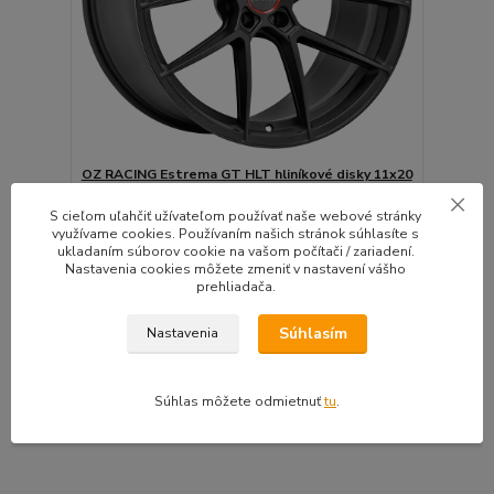
OZ RACING Estrema GT HLT hliníkové disky 11x20
5x130 ET50 SATIN BLACK
S cieľom uľahčiť užívateľom používať naše webové stránky
Legendárna značka kolies s TUV certifikátmi a
využívame cookies. Používaním našich stránok súhlasíte s
typo...
ukladaním súborov cookie na vašom počítači / zariadení.
Do 10 dní | Doprava
Nastavenia cookies môžete zmeniť v nastavení vášho
4ks zadarmo |
prehliadača.
770,80 EUR
Montážna sada
/
ks
zadarmo
626,67 EUR
bez DPH
Súhlasím
Nastavenia
Pridať do košíka
Súhlas môžete odmietnuť
tu
.
strana
z 1