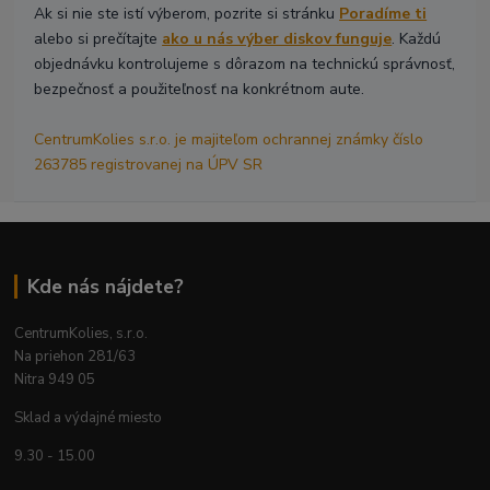
Ak si nie ste istí výberom, pozrite si stránku
Poradíme ti
alebo si prečítajte
ako u nás výber diskov funguje
. Každú
objednávku kontrolujeme s dôrazom na technickú správnosť,
bezpečnosť a použiteľnosť na konkrétnom aute.
CentrumKolies s.r.o. je majiteľom ochrannej známky číslo
263785 registrovanej na ÚPV SR
Kde nás nájdete?
CentrumKolies, s.r.o.
Na priehon 281/63
Nitra 949 05
Sklad a výdajné miesto
9.30 - 15.00