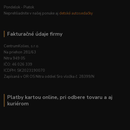
Pondelok - Piatok
Neprehliadnite v našej ponuke aj
detské autosedačky
Fakturačné údaje firmy
CentrumKolies, s.r.o.
Na priehon 281/63
Nitra 949 05
IČO: 46 026 339
ICDPH: SK2023190070
Zapísaná v OR OS Nitra oddiel Sro vložka č. 28399/N
Platby kartou online, pri odbere tovaru a aj
kuriérom