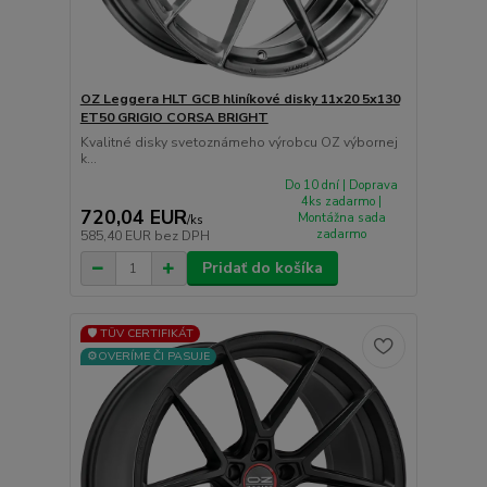
OZ Leggera HLT GCB hliníkové disky 11x20 5x130
ET50 GRIGIO CORSA BRIGHT
Kvalitné disky svetoznámeho výrobcu OZ výbornej
k...
Do 10 dní | Doprava
4ks zadarmo |
720,04 EUR
Montážna sada
/
ks
zadarmo
585,40 EUR
bez DPH
Pridať do košíka
🛡️ TÜV CERTIFIKÁT
⚙️OVERÍME ČI PASUJE