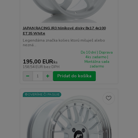
JAPAN RACING JR3 hliníkové disky 8x17 4x100
ET35 White
Legendárna značka kolies ktorú miluješ alebo
nezná...
Do 10 dní | Doprava
4ks zadarmo |
195,00 EUR
Montážna sada
/
ks
zadarmo
158,54 EUR
bez DPH
Pridať do košíka
⚙️OVERÍME ČI PASUJE