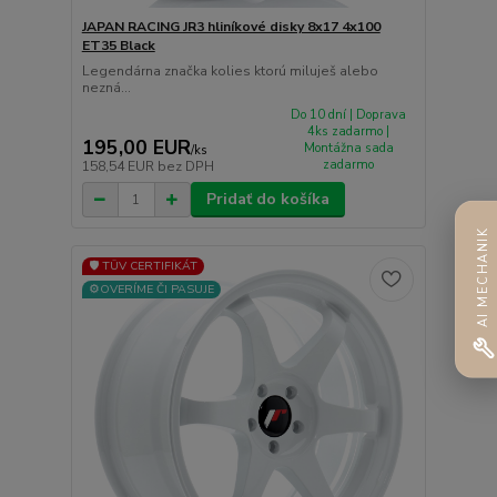
JAPAN RACING JR3 hliníkové disky 8x17 4x100
ET35 Black
Legendárna značka kolies ktorú miluješ alebo
nezná...
Do 10 dní | Doprava
4ks zadarmo |
195,00 EUR
Montážna sada
/
ks
zadarmo
158,54 EUR
bez DPH
Pridať do košíka
AI MECHANIK
🛡️ TÜV CERTIFIKÁT
⚙️OVERÍME ČI PASUJE