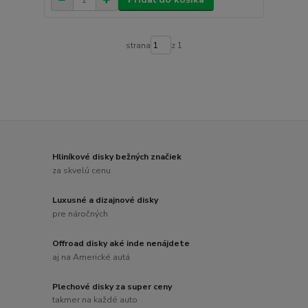
strana
z 1
Hliníkové disky bežných značiek
za skvelú cenu
Luxusné a dizajnové disky
pre náročných
Offroad disky aké inde nenájdete
aj na Americké autá
Plechové disky za super ceny
takmer na každé auto