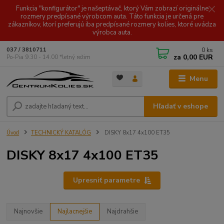
Funkcia "konfigurátor" je našeptávač, ktorý Vám zobrazí originálne
rozmery predpísané výrobcom auta. Táto funkcia je určená pre
zákazníkov, ktorí preferujú iba predpísané rozmery kolies, ktoré uvádza
výrobca auta.
0
ks
037 / 3810711
za
0,00 EUR
Po-Pia 9.30 - 14.00 *letný režim
Menu
Hľadať v eshope
Úvod
TECHNICKÝ KATALÓG
DISKY 8x17 4x100 ET35
DISKY 8x17 4x100 ET35
Upresniť parametre
Najnovšie
Najlacnejšie
Najdrahšie