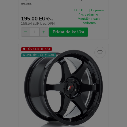
nezná...
Do 10 dní | Doprava
4ks zadarmo |
195,00 EUR
Montážna sada
/
ks
zadarmo
158,54 EUR
bez DPH
Pridať do košíka
🛡️ TÜV CERTIFIKÁT
⚙️OVERÍME ČI PASUJE