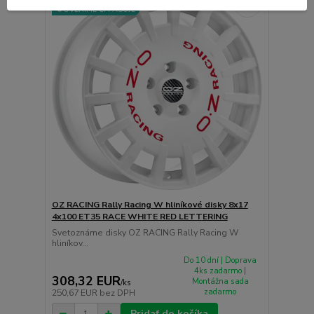
⚙️OVERÍME ČI PASUJE
OZ RACING Rally Racing W hliníkové disky 8x17
4x100 ET35 RACE WHITE RED LETTERING
Svetoznáme disky OZ RACING Rally Racing W
hliníkov...
Do 10 dní | Doprava
4ks zadarmo |
308,32 EUR
Montážna sada
/
ks
zadarmo
250,67 EUR
bez DPH
Pridať do košíka