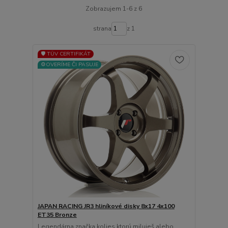
Zobrazujem 1-6 z 6
strana
z 1
🛡️ TÜV CERTIFIKÁT
⚙️OVERÍME ČI PASUJE
JAPAN RACING JR3 hliníkové disky 8x17 4x100
ET35 Bronze
Legendárna značka kolies ktorú miluješ alebo