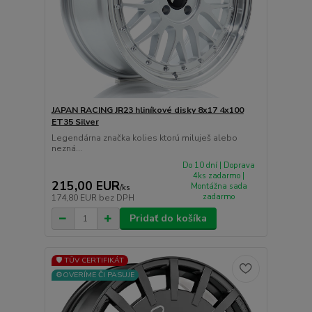
JAPAN RACING JR23 hliníkové disky 8x17 4x100
ET35 Silver
Legendárna značka kolies ktorú miluješ alebo
nezná...
Do 10 dní | Doprava
4ks zadarmo |
215,00 EUR
Montážna sada
/
ks
zadarmo
174,80 EUR
bez DPH
Pridať do košíka
🛡️ TÜV CERTIFIKÁT
⚙️OVERÍME ČI PASUJE