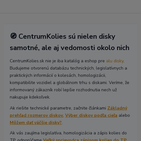
🧭 CentrumKolies sú nielen disky
samotné, ale aj vedomosti okolo nich
CentrumKolies.sk nie je iba katalóg a eshop pre
alu disky
.
Budujeme otvorenú databázu technických, legislatívnych a
praktických informácií o kolesách, homologizácii,
kompatibilite vozidiel a globálnom trhu s diskami. Veríme, že
informovaný zákazník robí lepšie rozhodnutia nech už
nakupuje kdekoľvek.
Ak riešite technické parametre, začnite článkami
Základný
prehľad rozmerov diskov
,
Výber diskov podľa cieľa
alebo
Môžem dať väčšie disky?
.
Ak vás zaujíma legislatíva, homologizácia a zápis kolies do
TP, odporúčame
Veľký sprievodca zápisom kolies do TP
,