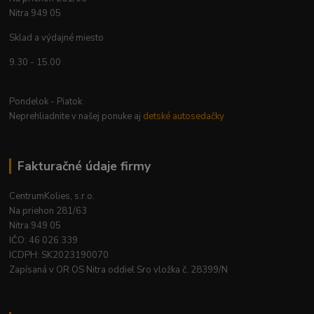
Nitra 949 05
Sklad a výdajné miesto
9.30 - 15.00
Pondelok - Piatok
Neprehliadnite v našej ponuke aj
detské autosedačky
Fakturačné údaje firmy
CentrumKolies, s.r.o.
Na priehon 281/63
Nitra 949 05
IČO: 46 026 339
ICDPH: SK2023190070
Zapísaná v OR OS Nitra oddiel Sro vložka č. 28399/N