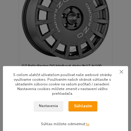
OZ Rally Racing DG hliníkové disky 8x17 4x100
ET35 DARK GRAPHITE SILVER LETTERING
S cieľom uľahčiť užívateľom používať naše webové stránky
Kvalitné disky svetoznámeho výrobcu OZ výbornej
využívame cookies. Používaním našich stránok súhlasíte s
k...
ukladaním súborov cookie na vašom počítači / zariadení.
Nastavenia cookies môžete zmeniť v nastavení vášho
Do 10 dní | Doprava
4ks zadarmo |
prehliadača.
299,86 EUR
Montážna sada
/
ks
zadarmo
243,79 EUR
bez DPH
Súhlasím
Nastavenia
Pridať do košíka
Súhlas môžete odmietnuť
tu
.
🛡️ TÜV CERTIFIKÁT