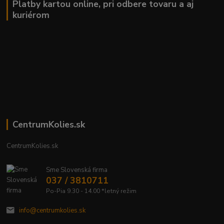
Platby kartou online, pri odbere tovaru a aj
kuriérom
CentrumKolies.sk
CentrumKolies.sk
Sme Slovenská firma
037 / 3810711
Po-Pia 9.30 - 14.00 *letný režim
info@centrumkolies.sk