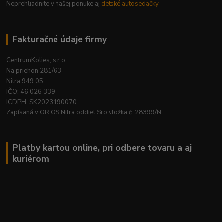
Neprehliadnite v našej ponuke aj
detské autosedačky
Fakturačné údaje firmy
CentrumKolies, s.r.o.
Na priehon 281/63
Nitra 949 05
IČO: 46 026 339
ICDPH: SK2023190070
Zapísaná v OR OS Nitra oddiel Sro vložka č. 28399/N
Platby kartou online, pri odbere tovaru a aj
kuriérom