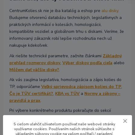
CentrumKolies.sk nie je iba katalóg a eshop pre
alu disky
.
Budujeme otvorenú databázu technických, legislatívnych a
praktických informácií o kolesách, homologizácii,
kompatibilite vozidiel a globálnom trhu s diskami. Veríme, že
informovaný zákazník robí lepšie rozhodnutia nech už
nakupuje kdekoľvek.
Ak riešite technické parametre, začnite článkami
Základný
prehľad rozmerov diskov
,
Výber diskov podľa cieľa
alebo
Môžem dať väčšie disky?
.
Ak vás zaujíma legislatíva, homologizácia a zápis kolies do
TP, odporúčame
Veľký sprievodca zápisom kolies do TP
,
Čo je TÜV certifikát?
,
KBA vs TÜV
a
Normy a zákony –
pravidlá a prax
.
Pri výbere konkrétneho produktu pokračujte do sekcií
Hliníkové
disky
,
Luxusné disky
alebo
Disky 4x4 Offroad
.
S cieľom uľahčiť užívateľom používať naše webové stránky
Ak si nie ste istí výberom, pozrite si stránku
Poradíme ti
využívame cookies. Používaním našich stránok súhlasíte s
alebo si prečítajte
ukladaním súborov cookie na vašom počítači / zariadení.
ako u nás výber diskov funguje
. Každú