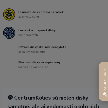
Hliníkové disky bežných značiek
za skvelú cenu
Luxusné a dizajnové disky
pre náročných
Offroad disky aké inde nenájdete
aj na Americké autá
Plechové disky za super ceny
takmer na každé auto
AI MECHANIK
🧭 CentrumKolies sú nielen disky
samotné, ale aj vedomosti okolo nich