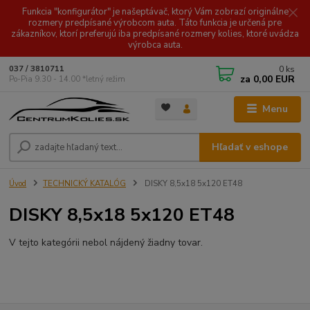
Funkcia "konfigurátor" je našeptávač, ktorý Vám zobrazí originálne
rozmery predpísané výrobcom auta. Táto funkcia je určená pre
zákazníkov, ktorí preferujú iba predpísané rozmery kolies, ktoré uvádza
výrobca auta.
0
ks
037 / 3810711
za
0,00 EUR
Po-Pia 9.30 - 14.00 *letný režim
Menu
Hľadať v eshope
Úvod
TECHNICKÝ KATALÓG
DISKY 8,5x18 5x120 ET48
DISKY 8,5x18 5x120 ET48
V tejto kategórii nebol nájdený žiadny tovar.