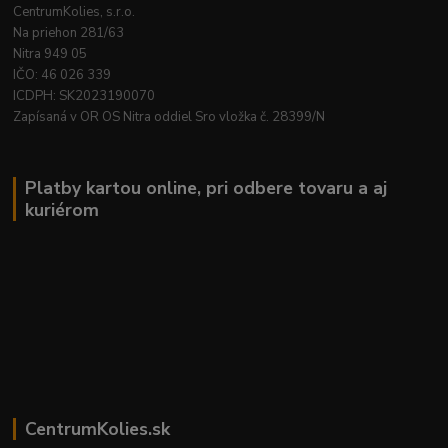
CentrumKolies, s.r.o.
Na priehon 281/63
Nitra 949 05
IČO: 46 026 339
ICDPH: SK2023190070
Zapísaná v OR OS Nitra oddiel Sro vložka č. 28399/N
Platby kartou online, pri odbere tovaru a aj
kuriérom
CentrumKolies.sk