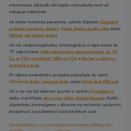
informovaný zákazník robí lepšie rozhodnutia nech už
nakupuje kdekoľvek.
Ak riešite technické parametre, začnite článkami
Základný
prehľad rozmerov diskov
,
Výber diskov podľa cieľa
alebo
Môžem dať väčšie disky?
.
Ak vás zaujíma legislatíva, homologizácia a zápis kolies do
TP, odporúčame
Veľký sprievodca zápisom kolies do TP
,
Čo je TÜV certifikát?
,
KBA vs TÜV
a
Normy a zákony –
pravidlá a prax
.
Pri výbere konkrétneho produktu pokračujte do sekcií
Hliníkové
disky
,
Luxusné disky
alebo
Disky 4x4 Offroad
.
Ak si nie ste istí výberom, pozrite si stránku
Poradíme ti
alebo si prečítajte
ako u nás výber diskov funguje
. Každú
objednávku kontrolujeme s dôrazom na technickú správnosť,
bezpečnosť a použiteľnosť na konkrétnom aute.
CentrumKolies s.r.o. je majiteľom ochrannej známky číslo