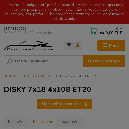
Funkcia "konfigurátor" je našeptávač, ktorý Vám zobrazí originálne
rozmery predpísané výrobcom auta. Táto funkcia je určená pre
zákazníkov, ktorí preferujú iba predpísané rozmery kolies, ktoré uvádza
výrobca auta.
0
ks
037 / 3810711
za
0,00 EUR
Po-Pia 9.30 - 14.00 *letný režim
Menu
Hľadať v eshope
Úvod
TECHNICKÝ KATALÓG
DISKY 7x18 4x108 ET20
DISKY 7x18 4x108 ET20
Upresniť parametre
Najnovšie
Najlacnejšie
Najdrahšie