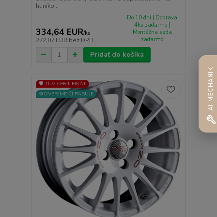
hliníko...
Do 10 dní | Doprava
4ks zadarmo |
334,64 EUR
Montážna sada
/
ks
zadarmo
272,07 EUR
bez DPH
Pridať do košíka
AI MECHANIK
🛡️ TÜV CERTIFIKÁT
⚙️OVERÍME ČI PASUJE