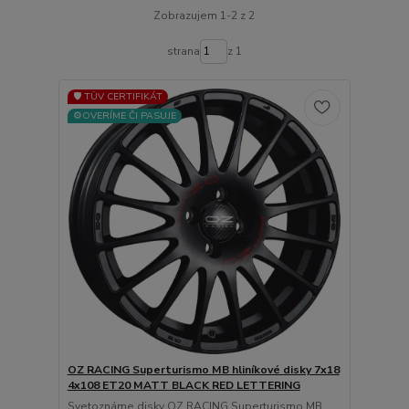
Zobrazujem 1-2 z 2
strana
z 1
🛡️ TÜV CERTIFIKÁT
⚙️OVERÍME ČI PASUJE
OZ RACING Superturismo MB hliníkové disky 7x18
4x108 ET20 MATT BLACK RED LETTERING
Svetoznáme disky OZ RACING Superturismo MB