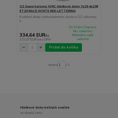
OZ Superturismo WRC hliníkové disky 7x18 4x108
ET20 RACE WHITE RED LETTERING
Kvalitné disky svetoznámeho výrobcu OZ výbornej
k...
Do 10 dní | Doprava
4ks zadarmo |
334,64 EUR
Montážna sada
/
ks
zadarmo
272,07 EUR
bez DPH
Pridať do košíka
strana
z 1
Hliníkové disky bežných značiek
za skvelú cenu