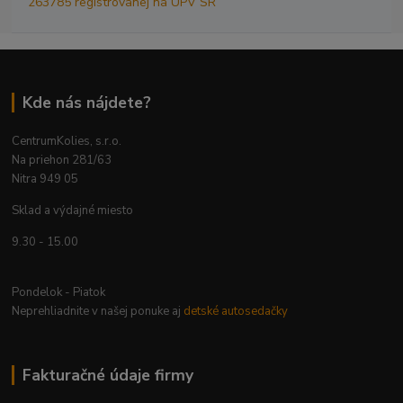
263785 registrovanej na ÚPV SR
Kde nás nájdete?
CentrumKolies, s.r.o.
Na priehon 281/63
Nitra 949 05
Sklad a výdajné miesto
9.30 - 15.00
Pondelok - Piatok
Neprehliadnite v našej ponuke aj
detské autosedačky
Fakturačné údaje firmy