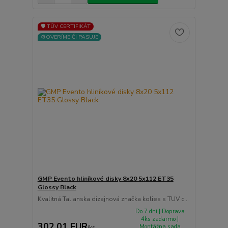
🛡️ TÜV CERTIFIKÁT
⚙️OVERÍME ČI PASUJE
GMP Evento hliníkové disky 8x20 5x112 ET35
Glossy Black
Kvalitná Talianska dizajnová značka kolies s TUV c...
Do 7 dní | Doprava
4ks zadarmo |
302,01 EUR
Montážna sada
/
ks