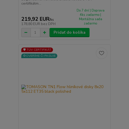
certifikátm...
Do 7 dní | Doprava
4ks zadarmo |
219,92 EUR
Montážna sada
/
ks
zadarmo
178,80 EUR
bez DPH
Pridať do košíka
🛡️ TÜV CERTIFIKÁT
⚙️OVERÍME ČI PASUJE