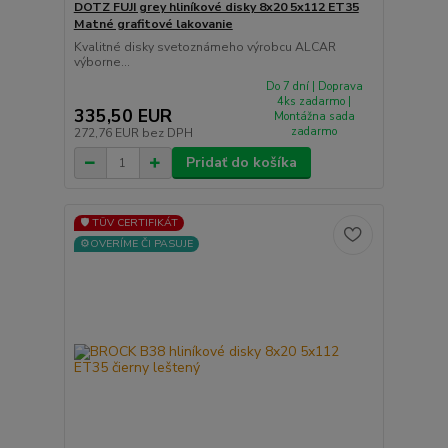
DOTZ FUJI grey hliníkové disky 8x20 5x112 ET35
Matné grafitové lakovanie
Kvalitné disky svetoznámeho výrobcu ALCAR
výborne...
Do 7 dní | Doprava
4ks zadarmo |
335,50 EUR
Montážna sada
zadarmo
272,76 EUR
bez DPH
Pridať do košíka
🛡️ TÜV CERTIFIKÁT
⚙️OVERÍME ČI PASUJE