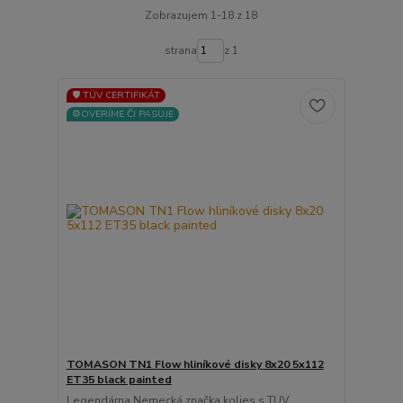
Zobrazujem 1-18 z 18
strana
z 1
🛡️ TÜV CERTIFIKÁT
⚙️OVERÍME ČI PASUJE
TOMASON TN1 Flow hliníkové disky 8x20 5x112
ET35 black painted
Legendárna Nemecká značka kolies s TUV