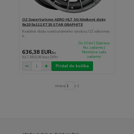
OZ Superturismo AERO HLT SG hliníkové disky
8x20 5x112 ET35 STAR GRAPHITE
Kvalitné disky svetoznámeho výrobcu OZ výbornej
k...
Do 10 dní | Doprava
4ks zadarmo |
636,38 EUR
Montážna sada
/
ks
zadarmo
517,38 EUR
bez DPH
Pridať do košíka
strana
z 1