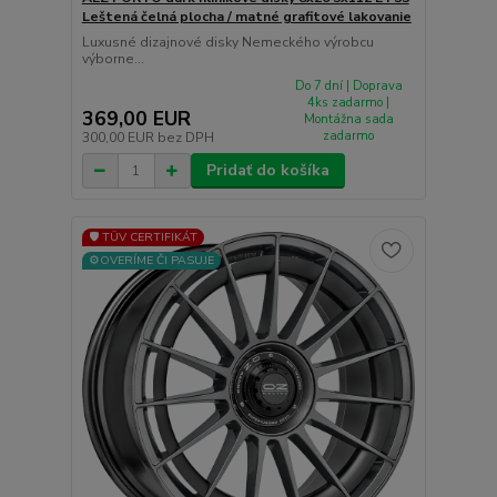
Leštená čelná plocha / matné grafitové lakovanie
Luxusné dizajnové disky Nemeckého výrobcu
výborne...
Do 7 dní | Doprava
4ks zadarmo |
369,00 EUR
Montážna sada
zadarmo
300,00 EUR
bez DPH
Pridať do košíka
🛡️ TÜV CERTIFIKÁT
⚙️OVERÍME ČI PASUJE