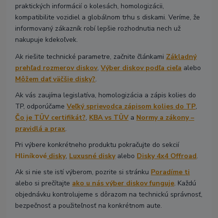
praktických informácií o kolesách, homologizácii,
kompatibilite vozidiel a globálnom trhu s diskami. Veríme, že
informovaný zákazník robí lepšie rozhodnutia nech už
nakupuje kdekoľvek.
Ak riešite technické parametre, začnite článkami
Základný
prehľad rozmerov diskov
,
Výber diskov podľa cieľa
alebo
Môžem dať väčšie disky?
.
Ak vás zaujíma legislatíva, homologizácia a zápis kolies do
TP, odporúčame
Veľký sprievodca zápisom kolies do TP
,
Čo je TÜV certifikát?
,
KBA vs TÜV
a
Normy a zákony –
pravidlá a prax
.
Pri výbere konkrétneho produktu pokračujte do sekcií
Hliníkové
disky
,
Luxusné disky
alebo
Disky 4x4 Offroad
.
Ak si nie ste istí výberom, pozrite si stránku
Poradíme ti
alebo si prečítajte
ako u nás výber diskov funguje
. Každú
objednávku kontrolujeme s dôrazom na technickú správnosť,
bezpečnosť a použiteľnosť na konkrétnom aute.