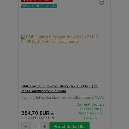
⚙️OVERÍME ČI PASUJE
GMP Evento hliníkové disky 8x20 5x112 ET35
Matt Anthracite diamond
Kvalitná Talianska dizajnová značka kolies s TUV c...
Do 7 dní | Doprava
4ks zadarmo |
284,70 EUR
Montážna sada
/
ks
zadarmo
231,47 EUR
bez DPH
Pridať do košíka