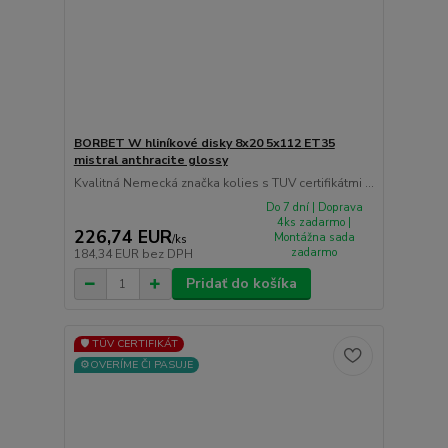
BORBET W hliníkové disky 8x20 5x112 ET35
mistral anthracite glossy
Kvalitná Nemecká značka kolies s TUV certifikátmi ...
Do 7 dní | Doprava
4ks zadarmo |
226,74 EUR
Montážna sada
/
ks
zadarmo
184,34 EUR
bez DPH
Pridať do košíka
🛡️ TÜV CERTIFIKÁT
⚙️OVERÍME ČI PASUJE