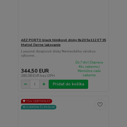
AEZ PORTO black hliníkové disky 8x20 5x112 ET35
Matné čierne lakovanie
Luxusné dizajnové disky Nemeckého výrobcu
výborne...
Do 7 dní | Doprava
4ks zadarmo |
344,50 EUR
Montážna sada
zadarmo
280,08 EUR
bez DPH
Pridať do košíka
🛡️ TÜV CERTIFIKÁT
⚙️OVERÍME ČI PASUJE