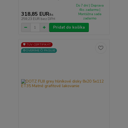
Do 7 dní | Doprava
4ks zadarmo |
318,85 EUR
Montážna sada
/
ks
zadarmo
259,23 EUR
bez DPH
Pridať do košíka
🛡️ TÜV CERTIFIKÁT
⚙️OVERÍME ČI PASUJE