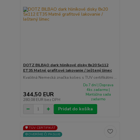
DOTZ BILBAO dark hliníkové disky 8x20 5x112
ET35 Matné grafitové lakovanie / leštený límec
Kvalitná Nemecká značka kolies s TUV certifikátmi ...
Do 7 dní | Doprava
4ks zadarmo |
344,50 EUR
Montážna sada
zadarmo
280,08 EUR
bez DPH
Pridať do košíka
🛡️ TÜV CERTIFIKÁT
⚙️OVERÍME ČI PASUJE