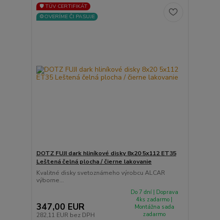
🛡️ TÜV CERTIFIKÁT
⚙️OVERÍME ČI PASUJE
DOTZ FUJI dark hliníkové disky 8x20 5x112 ET35
Leštená čelná plocha / čierne lakovanie
Kvalitné disky svetoznámeho výrobcu ALCAR
výborne...
Do 7 dní | Doprava
4ks zadarmo |
347,00 EUR
Montážna sada
zadarmo
282,11 EUR
bez DPH