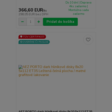
Do 10 dní | Doprava
4ks zadarmo |
366,60 EUR
Montážna sada
/
ks
zadarmo
298,05 EUR
bez DPH
Pridať do košíka
🛡️ TÜV CERTIFIKÁT
⚙️OVERÍME ČI PASUJE
AEZ PORTO dark hliníkové disky 8x20 5x112 ET35