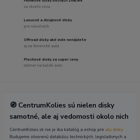
Hliníkové disky bežných značiek
za skvelú cenu
Luxusné a dizajnové disky
pre náročných
Offroad disky aké inde nenájdete
aj na Americké autá
Plechové disky za super ceny
takmer na každé auto
🧭 CentrumKolies sú nielen disky
samotné, ale aj vedomosti okolo nich
CentrumKolies.sk nie je iba katalóg a eshop pre
alu disky
.
Budujeme otvorenú databázu technických, legislatívnych a