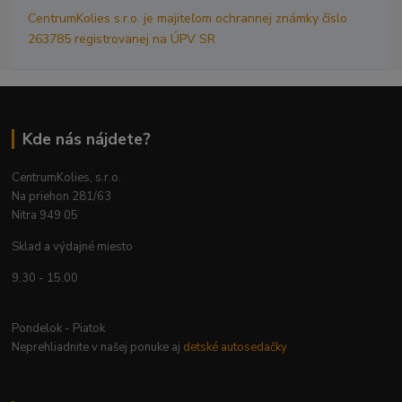
CentrumKolies s.r.o. je majiteľom ochrannej známky číslo
263785 registrovanej na ÚPV SR
Kde nás nájdete?
CentrumKolies, s.r.o.
Na priehon 281/63
Nitra 949 05
Sklad a výdajné miesto
9.30 - 15.00
Pondelok - Piatok
Neprehliadnite v našej ponuke aj
detské autosedačky