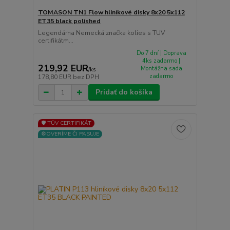
TOMASON TN1 Flow hliníkové disky 8x20 5x112
ET35 black polished
Legendárna Nemecká značka kolies s TUV
certifikátm...
Do 7 dní | Doprava
4ks zadarmo |
219,92 EUR
Montážna sada
/
ks
zadarmo
178,80 EUR
bez DPH
Pridať do košíka
🛡️ TÜV CERTIFIKÁT
⚙️OVERÍME ČI PASUJE