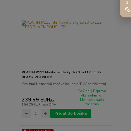
PLATIN P113 hliníkové disky 8x20 5x112 ET35
BLACK POLISHED
Kvalitná Nemecká značka kolies s TUV certifikátmi ...
Do 7 dní | Doprava
4ks zadarmo |
239,59 EUR
Montážna sada
/
ks
zadarmo
194,79 EUR
bez DPH
Pridať do košíka
🛡️ TÜV CERTIFIKÁT