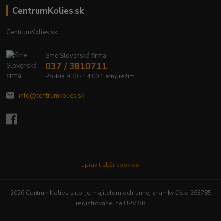
CentrumKolies.sk
CentrumKolies.sk
Sme Slovenská firma
037 / 3810711
Po-Pia 9.30 - 14.00 *letný režim
info@centrumkolies.sk
Upravit sběr cookies.
2026 CentrumKolies s.r.o. je majiteľom ochrannej známky číslo 263785
registrovanej na ÚPV SR