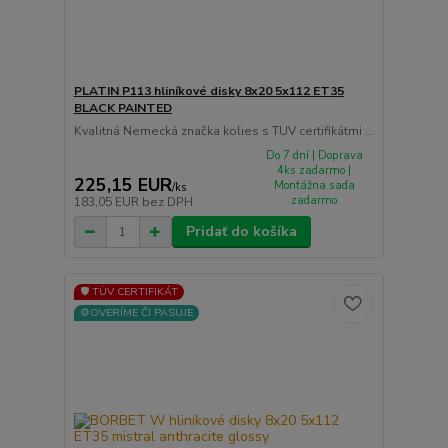
PLATIN P113 hliníkové disky 8x20 5x112 ET35
BLACK PAINTED
Kvalitná Nemecká značka kolies s TUV certifikátmi ...
Do 7 dní | Doprava
4ks zadarmo |
225,15 EUR
Montážna sada
/
ks
zadarmo
183,05 EUR
bez DPH
Pridať do košíka
🛡️ TÜV CERTIFIKÁT
⚙️OVERÍME ČI PASUJE