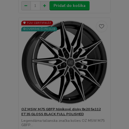
Pridať do košíka
🛡️ TÜV CERTIFIKÁT
⚙️OVERÍME ČI PASUJE
OZ MSW M75 GBFP hliníkové disky 8x20 5x112
ET35 GLOSS BLACK FULL POLISHED
Legendárna talianska značka kolies OZ MSW M75
GBFP...