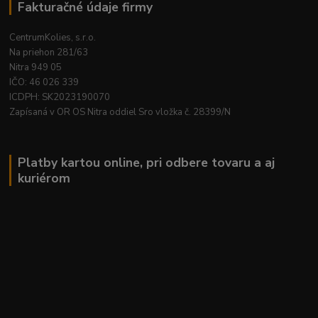
Fakturačné údaje firmy
CentrumKolies, s.r.o.
Na priehon 281/63
Nitra 949 05
IČO: 46 026 339
ICDPH: SK2023190070
Zapísaná v OR OS Nitra oddiel Sro vložka č. 28399/N
Platby kartou online, pri odbere tovaru a aj
kuriérom