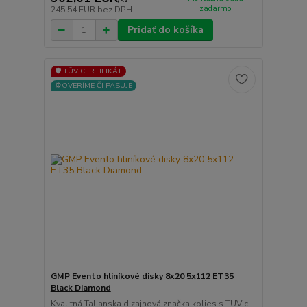
zadarmo
245,54 EUR
bez DPH
Pridať do košíka
🛡️ TÜV CERTIFIKÁT
⚙️OVERÍME ČI PASUJE
GMP Evento hliníkové disky 8x20 5x112 ET35
Black Diamond
Kvalitná Talianska dizajnová značka kolies s TUV c...