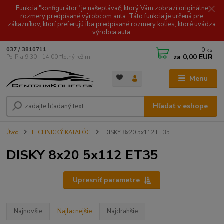
Funkcia "konfigurátor" je našeptávač, ktorý Vám zobrazí originálne
rozmery predpísané výrobcom auta. Táto funkcia je určená pre
zákazníkov, ktorí preferujú iba predpísané rozmery kolies, ktoré uvádza
výrobca auta.
0
ks
037 / 3810711
za
0,00 EUR
Po-Pia 9.30 - 14.00 *letný režim
Menu
Hľadať v eshope
Úvod
TECHNICKÝ KATALÓG
DISKY 8x20 5x112 ET35
DISKY 8x20 5x112 ET35
Upresniť parametre
Najnovšie
Najlacnejšie
Najdrahšie