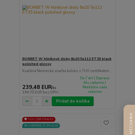
BORBET W hliníkové disky 8x20 5x112 ET35 black
polished glossy
Kvalitná Nemecká značka kolies s TUV certifikátmi ...
Do 7 dní | Doprava
4ks zadarmo |
239,48 EUR
Montážna sada
/
ks
zadarmo
194,70 EUR
bez DPH
Pridať do košíka
AI MECHANIK
🛡️ TÜV CERTIFIKÁT
⚙️OVERÍME ČI PASUJE