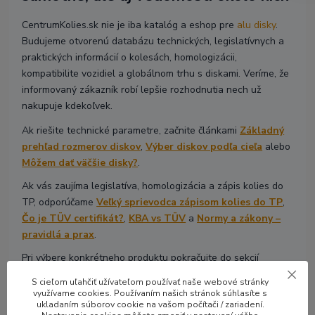
CentrumKolies.sk nie je iba katalóg a eshop pre
alu disky
.
Budujeme otvorenú databázu technických, legislatívnych a
praktických informácií o kolesách, homologizácii,
kompatibilite vozidiel a globálnom trhu s diskami. Veríme, že
informovaný zákazník robí lepšie rozhodnutia nech už
nakupuje kdekoľvek.
Ak riešite technické parametre, začnite článkami
Základný
prehľad rozmerov diskov
,
Výber diskov podľa cieľa
alebo
Môžem dať väčšie disky?
.
Ak vás zaujíma legislatíva, homologizácia a zápis kolies do
TP, odporúčame
Veľký sprievodca zápisom kolies do TP
,
Čo je TÜV certifikát?
,
KBA vs TÜV
a
Normy a zákony –
pravidlá a prax
.
Pri výbere konkrétneho produktu pokračujte do sekcií
Hliníkové
disky
,
Luxusné disky
alebo
Disky 4x4 Offroad
.
S cieľom uľahčiť užívateľom používať naše webové stránky
využívame cookies. Používaním našich stránok súhlasíte s
Ak si nie ste istí výberom, pozrite si stránku
Poradíme ti
ukladaním súborov cookie na vašom počítači / zariadení.
alebo si prečítajte
ako u nás výber diskov funguje
. Každú