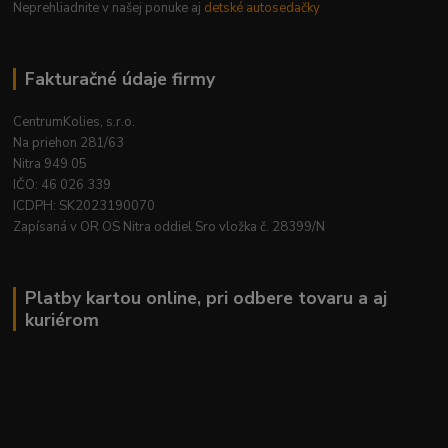
Neprehliadnite v našej ponuke aj
detské autosedačky
Fakturačné údaje firmy
CentrumKolies, s.r.o.
Na priehon 281/63
Nitra 949 05
IČO: 46 026 339
ICDPH: SK2023190070
Zapísaná v OR OS Nitra oddiel Sro vložka č. 28399/N
Platby kartou online, pri odbere tovaru a aj
kuriérom