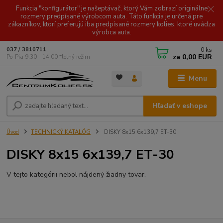
Funkcia "konfigurátor" je našeptávač, ktorý Vám zobrazí originálne
rozmery predpísané výrobcom auta. Táto funkcia je určená pre
zákazníkov, ktorí preferujú iba predpísané rozmery kolies, ktoré uvádza
výrobca auta.
0
ks
037 / 3810711
za
0,00 EUR
Po-Pia 9.30 - 14.00 *letný režim
Menu
Hľadať v eshope
Úvod
TECHNICKÝ KATALÓG
DISKY 8x15 6x139,7 ET-30
DISKY 8x15 6x139,7 ET-30
V tejto kategórii nebol nájdený žiadny tovar.