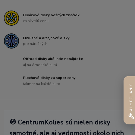
Hliníkové disky bežných značiek
za skvelú cenu
Luxusné a dizajnové disky
pre náročných
Offroad disky aké inde nenájdete
aj na Americké autá
Plechové disky za super ceny
takmer na každé auto
AI MECHANIK
🧭 CentrumKolies sú nielen disky
samotné, ale aj vedomosti okolo nich