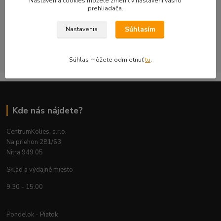
Nastavenia cookies môžete zmeniť v nastavení vášho
prehliadača.
objednávku kontrolujeme s dôrazom na technickú správnosť,
bezpečnosť a použiteľnosť na konkrétnom aute.
Súhlasím
Nastavenia
CentrumKolies s.r.o. je majiteľom ochrannej známky číslo
263785 registrovanej na ÚPV SR
Súhlas môžete odmietnuť
tu
.
Kde nás nájdete?
CentrumKolies, s.r.o.
Na priehon 281/63
Nitra 949 05
Sklad a výdajné miesto
9.30 - 15.00
Pondelok - Piatok