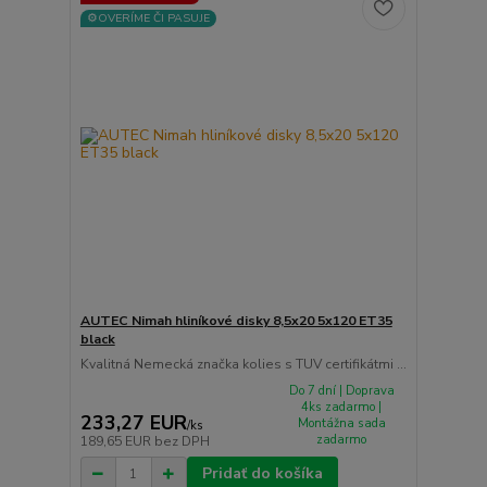
⚙️OVERÍME ČI PASUJE
AUTEC Nimah hliníkové disky 8,5x20 5x120 ET35
black
Kvalitná Nemecká značka kolies s TUV certifikátmi ...
Do 7 dní | Doprava
4ks zadarmo |
233,27 EUR
Montážna sada
/
ks
zadarmo
189,65 EUR
bez DPH
Pridať do košíka