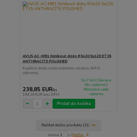
AVUS AC-MB1 hliníkové disky 8,5x20 5x120 ET35
ANTHRACITE POLISHED
Kvalitné disky svetoznámeho výrobcu AVUS
výbornej...
Do 7 dní | Doprava
4ks zadarmo |
238,85 EUR
Montážna sada
/
ks
zadarmo
194,18 EUR
bez DPH
Pridať do košíka
Načítať ďalšie produkty (21)
strana
z 7
ďalšie