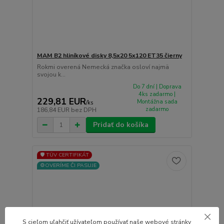
MAM B2 hliníkové disky 8,5x20 5x120 ET35 čierny
Rokmi overená Nemecká značka osloví najmä
svojou k...
Do 7 dní | Doprava
4ks zadarmo |
229,81 EUR
Montážna sada
/
ks
zadarmo
186,84 EUR
bez DPH
Pridať do košíka
🛡️ TÜV CERTIFIKÁT
⚙️OVERÍME ČI PASUJE
S cieľom uľahčiť užívateľom používať naše webové stránky