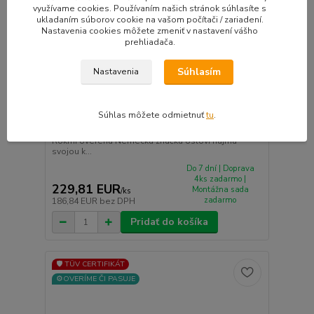
využívame cookies. Používaním našich stránok súhlasíte s
ukladaním súborov cookie na vašom počítači / zariadení.
Nastavenia cookies môžete zmeniť v nastavení vášho
prehliadača.
Súhlasím
Nastavenia
MAM B2 hliníkové disky 8,5x20 5x120 ET35
Súhlas môžete odmietnuť
tu
.
antracit
Rokmi overená Nemecká značka osloví najmä
svojou k...
Do 7 dní | Doprava
4ks zadarmo |
229,81 EUR
Montážna sada
/
ks
zadarmo
186,84 EUR
bez DPH
Pridať do košíka
🛡️ TÜV CERTIFIKÁT
⚙️OVERÍME ČI PASUJE