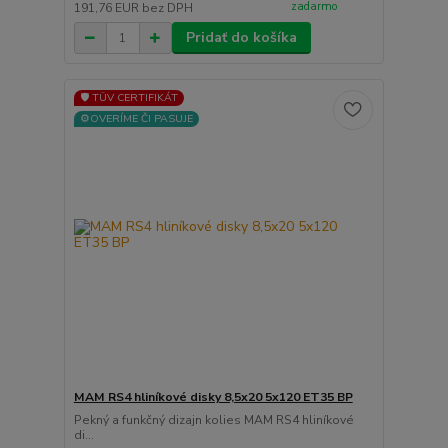
zadarmo
191,76 EUR
bez DPH
Pridať do košíka
🛡️ TÜV CERTIFIKÁT
⚙️OVERÍME ČI PASUJE
MAM RS4 hliníkové disky 8,5x20 5x120 ET35 BP
Pekný a funkčný dizajn kolies MAM RS4 hliníkové
di...