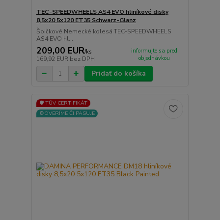
TEC-SPEEDWHEELS AS4 EVO hliníkové disky
8,5x20 5x120 ET35 Schwarz-Glanz
Špičkové Nemecké kolesá TEC-SPEEDWHEELS
AS4 EVO hl...
209,00 EUR
informujte sa pred
/
ks
objednávkou
169,92 EUR
bez DPH
Pridať do košíka
🛡️ TÜV CERTIFIKÁT
⚙️OVERÍME ČI PASUJE