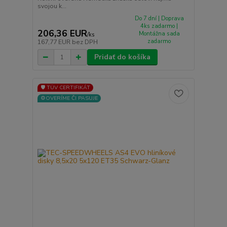
svojou k...
Do 7 dní | Doprava
4ks zadarmo |
206,36 EUR
Montážna sada
/
ks
zadarmo
167,77 EUR
bez DPH
Pridať do košíka
🛡️ TÜV CERTIFIKÁT
⚙️OVERÍME ČI PASUJE