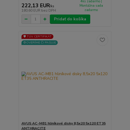
4ks zadarmo |
222,13 EUR
Montážna sada
/
ks
zadarmo
180,60 EUR
bez DPH
Pridať do košíka
🛡️ TÜV CERTIFIKÁT
⚙️OVERÍME ČI PASUJE
AVUS AC-MB1 hliníkové disky 8,5x20 5x120 ET35
ANTHRACITE