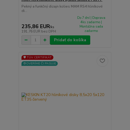
Pekný a funkčný dizajn kolies MAM RS4 hliníkové
di...
Do 7 dní | Doprava
4ks zadarmo |
235,86 EUR
Montážna sada
/
ks
zadarmo
191,76 EUR
bez DPH
Pridať do košíka
🛡️ TÜV CERTIFIKÁT
⚙️OVERÍME ČI PASUJE