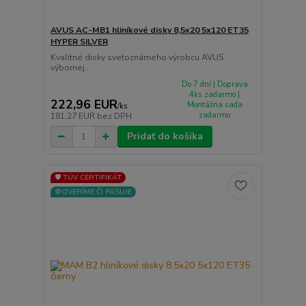
AVUS AC-MB1 hliníkové disky 8,5x20 5x120 ET35
HYPER SILVER
Kvalitné disky svetoznámeho výrobcu AVUS
výbornej...
Do 7 dní | Doprava
4ks zadarmo |
222,96 EUR
Montážna sada
/
ks
zadarmo
181,27 EUR
bez DPH
Pridať do košíka
🛡️ TÜV CERTIFIKÁT
⚙️OVERÍME ČI PASUJE