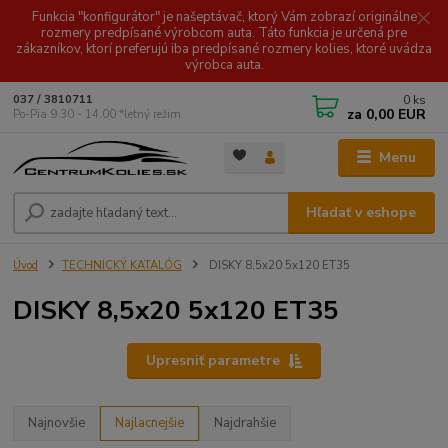
Funkcia "konfigurátor" je našeptávač, ktorý Vám zobrazí originálne
rozmery predpísané výrobcom auta. Táto funkcia je určená pre
zákazníkov, ktorí preferujú iba predpísané rozmery kolies, ktoré uvádza
výrobca auta.
0
ks
037 / 3810711
za
0,00 EUR
Po-Pia 9.30 - 14.00 *letný režim
Menu
Hľadať v eshope
Úvod
TECHNICKÝ KATALÓG
DISKY 8,5x20 5x120 ET35
DISKY 8,5x20 5x120 ET35
Upresniť parametre
Najnovšie
Najlacnejšie
Najdrahšie