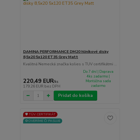
DAMINA PERFORMANCE DM20 hliníkové disky
8,5x20 5x120 ET35 Grey Matt
Kvalitná Nemecká značka kolies s TUV certifikátmi ...
Do 7 dní | Doprava
4ks zadarmo |
220,49 EUR
Montážna sada
/
ks
zadarmo
179,26 EUR
bez DPH
Pridať do košíka
🛡️ TÜV CERTIFIKÁT
⚙️OVERÍME ČI PASUJE