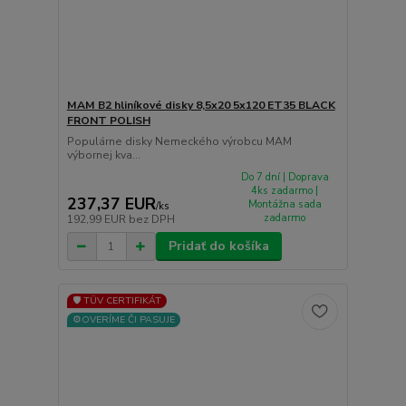
MAM B2 hliníkové disky 8,5x20 5x120 ET35 BLACK
FRONT POLISH
Populárne disky Nemeckého výrobcu MAM
výbornej kva...
Do 7 dní | Doprava
4ks zadarmo |
237,37 EUR
Montážna sada
/
ks
zadarmo
192,99 EUR
bez DPH
Pridať do košíka
🛡️ TÜV CERTIFIKÁT
⚙️OVERÍME ČI PASUJE