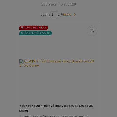
Zobrazujem 1-21 z 129
strana
z 7
ďalšie
🛡️ TÜV CERTIFIKÁT
⚙️OVERÍME ČI PASUJE
KESKIN KT20 hliníkové disky 8,5x20 5x120 ET35
čierny
Rokmi overená Nemecká značka osloví najmä