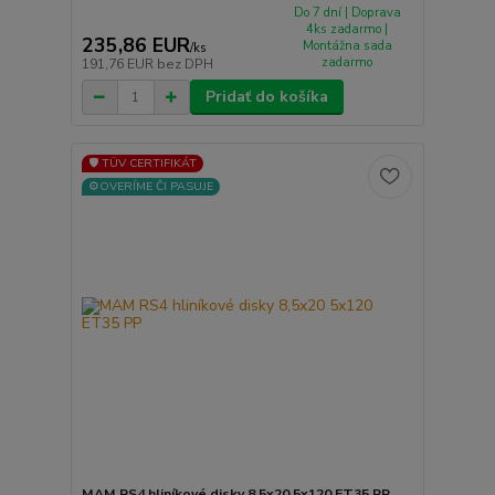
Do 7 dní | Doprava
4ks zadarmo |
235,86 EUR
Montážna sada
/
ks
zadarmo
191,76 EUR
bez DPH
Pridať do košíka
🛡️ TÜV CERTIFIKÁT
⚙️OVERÍME ČI PASUJE
MAM RS4 hliníkové disky 8,5x20 5x120 ET35 PP