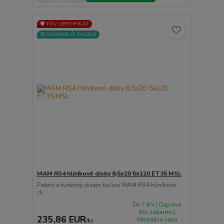
🛡️ TÜV CERTIFIKÁT
⚙️OVERÍME ČI PASUJE
MAM RS4 hliníkové disky 8,5x20 5x120 ET35 MSL
Pekný a funkčný dizajn kolies MAM RS4 hliníkové
di...
Do 7 dní | Doprava
4ks zadarmo |
235,86 EUR
Montážna sada
/
ks