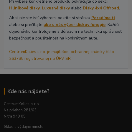
Pri výbere konkrétneho produktu pokračujte do sekcií
Hliníkové
disky
,
Luxusné disky
alebo
Disky 4x4 Offroad
.
Ak si nie ste istí výberom, pozrite si stránku
Poradíme ti
alebo si prečítajte
ako u nás výber diskov funguje
. Každú
objednávku kontrolujeme s dôrazom na technickú správnosť,
bezpečnosť a použiteľnosť na konkrétnom aute.
CentrumKolies s.r.o. je majiteľom ochrannej známky číslo
263785 registrovanej na ÚPV SR
Kde nás nájdete?
CentrumKolies, s.r.o.
Na priehon 281/63
Nitra 949 05
Sklad a výdajné miesto