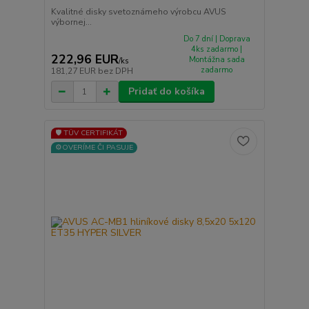
Kvalitné disky svetoznámeho výrobcu AVUS
výbornej...
Do 7 dní | Doprava
4ks zadarmo |
222,96 EUR
Montážna sada
/
ks
zadarmo
181,27 EUR
bez DPH
Pridať do košíka
🛡️ TÜV CERTIFIKÁT
⚙️OVERÍME ČI PASUJE