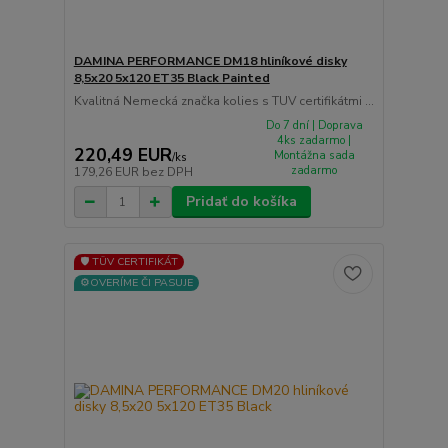
DAMINA PERFORMANCE DM18 hliníkové disky
8,5x20 5x120 ET35 Black Painted
Kvalitná Nemecká značka kolies s TUV certifikátmi ...
Do 7 dní | Doprava
4ks zadarmo |
220,49 EUR
Montážna sada
/
ks
zadarmo
179,26 EUR
bez DPH
Pridať do košíka
🛡️ TÜV CERTIFIKÁT
⚙️OVERÍME ČI PASUJE