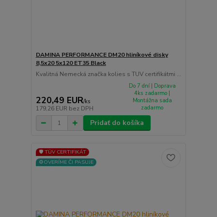
DAMINA PERFORMANCE DM20 hliníkové disky
8,5x20 5x120 ET35 Black
Kvalitná Nemecká značka kolies s TUV certifikátmi ...
Do 7 dní | Doprava
4ks zadarmo |
220,49 EUR
Montážna sada
/
ks
zadarmo
179,26 EUR
bez DPH
Pridať do košíka
🛡️ TÜV CERTIFIKÁT
⚙️OVERÍME ČI PASUJE