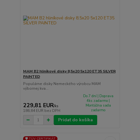
MAM B2 hliníkové disky 8,5x20 5x120 ET35 SILVER
PAINTED
Populárne disky Nemeckého výrobcu MAM
výbornej kva...
Do 7 dní | Doprava
4ks zadarmo |
229,81 EUR
Montážna sada
/
ks
zadarmo
186,84 EUR
bez DPH
Pridať do košíka
🛡️ TÜV CERTIFIKÁT