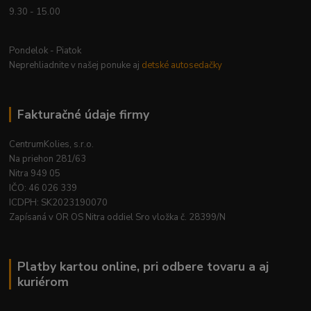
9.30 - 15.00
Pondelok - Piatok
Neprehliadnite v našej ponuke aj
detské autosedačky
Fakturačné údaje firmy
CentrumKolies, s.r.o.
Na priehon 281/63
Nitra 949 05
IČO: 46 026 339
ICDPH: SK2023190070
Zapísaná v OR OS Nitra oddiel Sro vložka č. 28399/N
Platby kartou online, pri odbere tovaru a aj
kuriérom