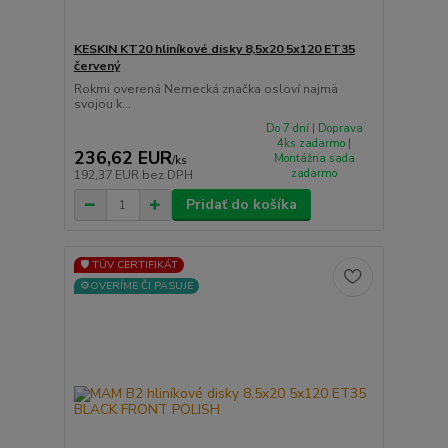
KESKIN KT20 hliníkové disky 8,5x20 5x120 ET35
červený
Rokmi overená Nemecká značka osloví najmä
svojou k...
Do 7 dní | Doprava
4ks zadarmo |
236,62 EUR
Montážna sada
/
ks
zadarmo
192,37 EUR
bez DPH
Pridať do košíka
🛡️ TÜV CERTIFIKÁT
⚙️OVERÍME ČI PASUJE