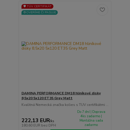
🛡️ TÜV CERTIFIKÁT
⚙️OVERÍME ČI PASUJE
DAMINA PERFORMANCE DM18 hliníkové disky
8,5x20 5x120 ET35 Grey Matt
Kvalitná Nemecká značka kolies s TUV certifikátmi ...
Do 7 dní | Doprava
4ks zadarmo |
222,13 EUR
Montážna sada
/
ks
zadarmo
180,60 EUR
bez DPH