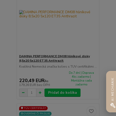
DAMINA PERFORMANCE DM08 hliníkové disky
8,5x20 5x120 ET35 Anthrazit
Kvalitná Nemecká značka kolies s TUV certifikátmi ...
Do 7 dní | Doprava
4ks zadarmo |
AI MECHANIK
220,49 EUR
Montážna sada
/
ks
zadarmo
179,26 EUR
bez DPH
Pridať do košíka
🛡️ TÜV CERTIFIKÁT
⚙️OVERÍME ČI PASUJE