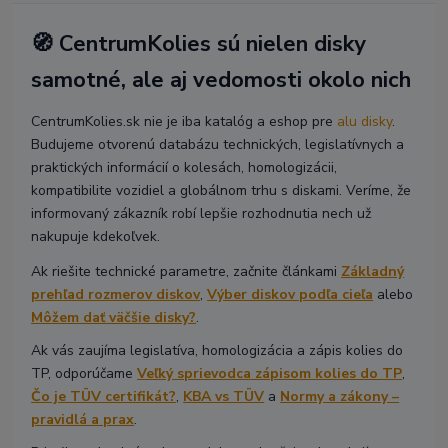
🧭 CentrumKolies sú nielen disky
samotné, ale aj vedomosti okolo nich
CentrumKolies.sk nie je iba katalóg a eshop pre
alu disky
.
Budujeme otvorenú databázu technických, legislatívnych a
praktických informácií o kolesách, homologizácii,
kompatibilite vozidiel a globálnom trhu s diskami. Veríme, že
informovaný zákazník robí lepšie rozhodnutia nech už
nakupuje kdekoľvek.
Ak riešite technické parametre, začnite článkami
Základný
prehľad rozmerov diskov
,
Výber diskov podľa cieľa
alebo
Môžem dať väčšie disky?
.
Ak vás zaujíma legislatíva, homologizácia a zápis kolies do
TP, odporúčame
Veľký sprievodca zápisom kolies do TP
,
Čo je TÜV certifikát?
,
KBA vs TÜV
a
Normy a zákony –
pravidlá a prax
.