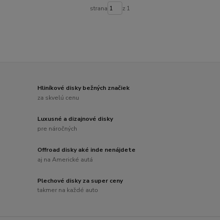
strana
z 1
Hliníkové disky bežných značiek
za skvelú cenu
Luxusné a dizajnové disky
pre náročných
Offroad disky aké inde nenájdete
aj na Americké autá
Plechové disky za super ceny
takmer na každé auto