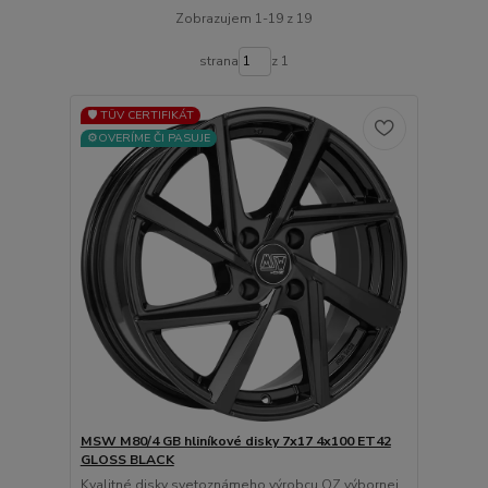
Zobrazujem 1-19 z 19
strana
z 1
🛡️ TÜV CERTIFIKÁT
⚙️OVERÍME ČI PASUJE
MSW M80/4 GB hliníkové disky 7x17 4x100 ET42
GLOSS BLACK
Kvalitné disky svetoznámeho výrobcu OZ výbornej