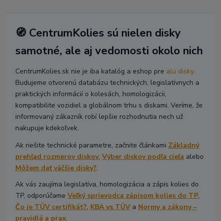
🧭 CentrumKolies sú nielen disky
samotné, ale aj vedomosti okolo nich
CentrumKolies.sk nie je iba katalóg a eshop pre
alu disky
.
Budujeme otvorenú databázu technických, legislatívnych a
praktických informácií o kolesách, homologizácii,
kompatibilite vozidiel a globálnom trhu s diskami. Veríme, že
informovaný zákazník robí lepšie rozhodnutia nech už
nakupuje kdekoľvek.
Ak riešite technické parametre, začnite článkami
Základný
prehľad rozmerov diskov
,
Výber diskov podľa cieľa
alebo
Môžem dať väčšie disky?
.
Ak vás zaujíma legislatíva, homologizácia a zápis kolies do
TP, odporúčame
Veľký sprievodca zápisom kolies do TP
,
Čo je TÜV certifikát?
,
KBA vs TÜV
a
Normy a zákony –
pravidlá a prax
.