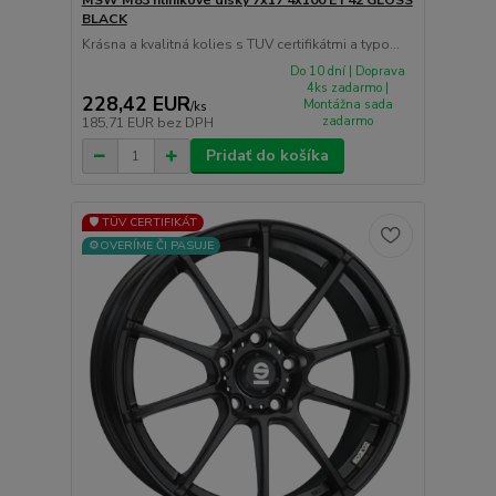
BLACK
Krásna a kvalitná kolies s TUV certifikátmi a typo...
Do 10 dní | Doprava
4ks zadarmo |
228,42 EUR
Montážna sada
/
ks
zadarmo
185,71 EUR
bez DPH
Pridať do košíka
🛡️ TÜV CERTIFIKÁT
⚙️OVERÍME ČI PASUJE