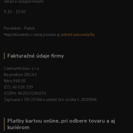
Sklad a výdajné miesto
9.30 - 15.00
Pondelok - Piatok
Neprehliadnite v našej ponuke aj
detské autosedačky
Fakturačné údaje firmy
CentrumKolies, s.r.o.
Na priehon 281/63
Nitra 949 05
IČO: 46 026 339
ICDPH: SK2023190070
Zapísaná v OR OS Nitra oddiel Sro vložka č. 28399/N
Platby kartou online, pri odbere tovaru a aj
kuriérom