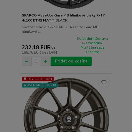
SPARCO Assetto Gara MB hliníkové disky 7x17
4x100 ET42 MATT BLACK
Svetoznáme disky SPARCO Assetto Gara MB
hliníkové ...
Do 10 dní | Doprava
4ks zadarmo |
232,18 EUR
Montážna sada
/
ks
zadarmo
188,76 EUR
bez DPH
Pridať do košíka
🛡️ TÜV CERTIFIKÁT
⚙️OVERÍME ČI PASUJE