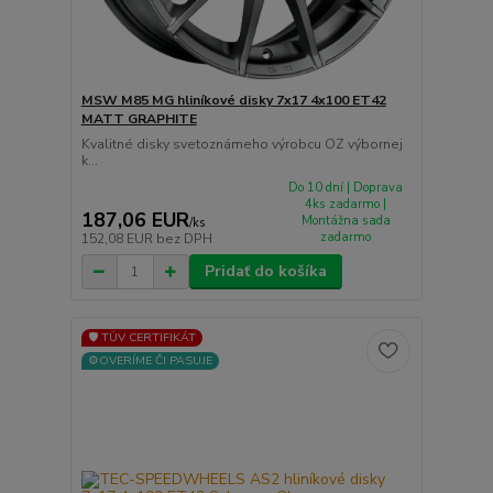
MSW M85 MG hliníkové disky 7x17 4x100 ET42
MATT GRAPHITE
Kvalitné disky svetoznámeho výrobcu OZ výbornej
k...
Do 10 dní | Doprava
4ks zadarmo |
187,06 EUR
Montážna sada
/
ks
zadarmo
152,08 EUR
bez DPH
Pridať do košíka
🛡️ TÜV CERTIFIKÁT
⚙️OVERÍME ČI PASUJE