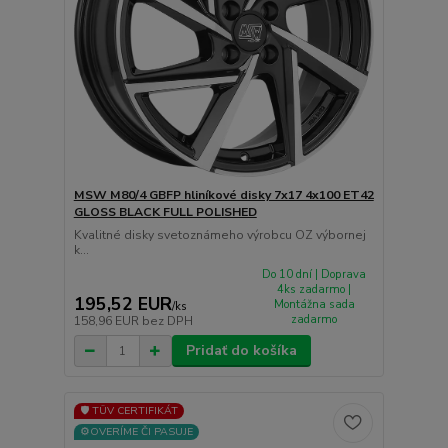
MSW M80/4 GBFP hliníkové disky 7x17 4x100 ET42
GLOSS BLACK FULL POLISHED
Kvalitné disky svetoznámeho výrobcu OZ výbornej
k...
Do 10 dní | Doprava
4ks zadarmo |
195,52 EUR
Montážna sada
/
ks
zadarmo
158,96 EUR
bez DPH
Pridať do košíka
🛡️ TÜV CERTIFIKÁT
⚙️OVERÍME ČI PASUJE