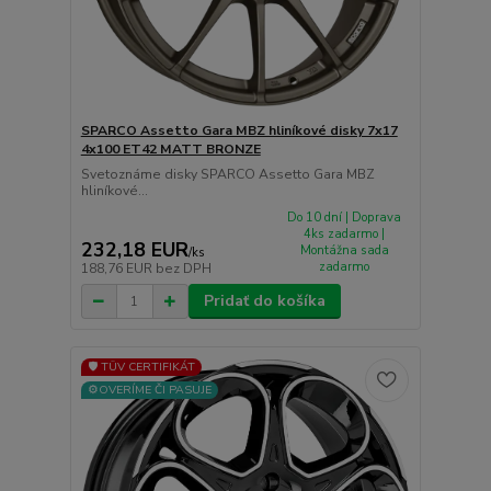
SPARCO Assetto Gara MBZ hliníkové disky 7x17
4x100 ET42 MATT BRONZE
Svetoznáme disky SPARCO Assetto Gara MBZ
hliníkové...
Do 10 dní | Doprava
4ks zadarmo |
232,18 EUR
Montážna sada
/
ks
zadarmo
188,76 EUR
bez DPH
Pridať do košíka
🛡️ TÜV CERTIFIKÁT
⚙️OVERÍME ČI PASUJE