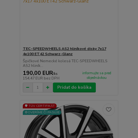
TEC-SPEEDWHEELS AS2 hliníkové disky 7x17
4x100 ET42 Schwarz-Glanz
Špičkové Nemecké kolesá TEC-SPEEDWHEELS
AS2 hliník...
190,00 EUR
informujte sa pred
/
ks
objednávkou
154,47 EUR
bez DPH
Pridať do košíka
🛡️ TÜV CERTIFIKÁT
⚙️OVERÍME ČI PASUJE