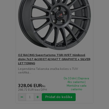
OZ RACING Superturismo TGR-WRT hliníkové
disky 7x17 4x100 ET42 MATT GRAPHITE + SILVER
LETTERING
Legendárna Talianska značka kolies s TUV
certifiká...
Do 10 dní | Doprava
4ks zadarmo |
328,06 EUR
Montážna sada
/
ks
zadarmo
266,72 EUR
bez DPH
Pridať do košíka