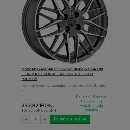
MSW M50/4 MGMFP hliníkové disky 7x17 4x100
ET42 MATT GUN METAL FULL POLISHED
(MGMFP)
Kvalitné disky svetoznámeho výrobcu OZ výbornej
k...
Do 10 dní | Doprava
4ks zadarmo |
237,82 EUR
Montážna sada
/
ks
zadarmo
193,35 EUR
bez DPH
Pridať do košíka