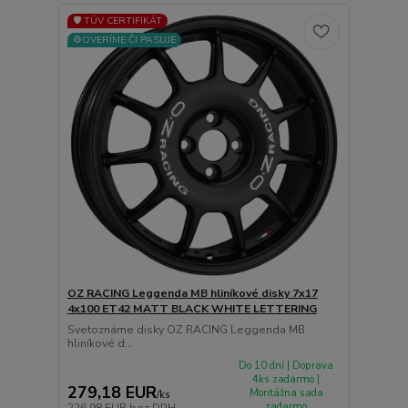
🛡️ TÜV CERTIFIKÁT
⚙️OVERÍME ČI PASUJE
OZ RACING Leggenda MB hliníkové disky 7x17
4x100 ET42 MATT BLACK WHITE LETTERING
Svetoznáme disky OZ RACING Leggenda MB
hliníkové d...
Do 10 dní | Doprava
4ks zadarmo |
279,18 EUR
Montážna sada
/
ks
zadarmo