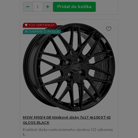
Pridať do košíka
🛡️ TÜV CERTIFIKÁT
⚙️OVERÍME ČI PASUJE
MSW M50/4 GB hliníkové disky 7x17 4x100 ET42
GLOSS BLACK
Kvalitné disky svetoznámeho výrobcu OZ výbornej
k...