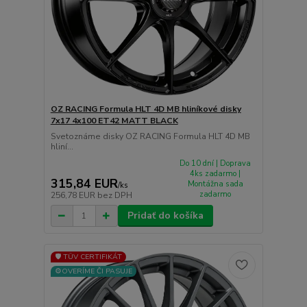
OZ RACING Formula HLT 4D MB hliníkové disky
7x17 4x100 ET42 MATT BLACK
Svetoznáme disky OZ RACING Formula HLT 4D MB
hliní...
Do 10 dní | Doprava
4ks zadarmo |
315,84 EUR
Montážna sada
/
ks
zadarmo
256,78 EUR
bez DPH
Pridať do košíka
🛡️ TÜV CERTIFIKÁT
⚙️OVERÍME ČI PASUJE