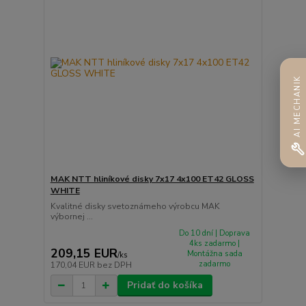
AI MECHANIK
MAK NTT hliníkové disky 7x17 4x100 ET42 GLOSS
WHITE
Kvalitné disky svetoznámeho výrobcu MAK
výbornej ...
Do 10 dní | Doprava
4ks zadarmo |
209,15 EUR
Montážna sada
/
ks
zadarmo
170,04 EUR
bez DPH
Pridať do košíka