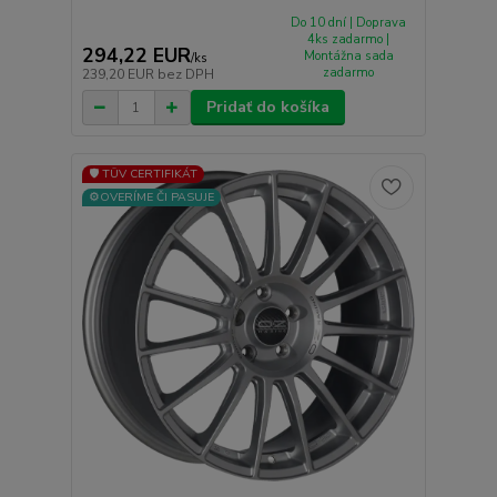
Do 10 dní | Doprava
4ks zadarmo |
294,22 EUR
Montážna sada
/
ks
zadarmo
239,20 EUR
bez DPH
Pridať do košíka
🛡️ TÜV CERTIFIKÁT
⚙️OVERÍME ČI PASUJE