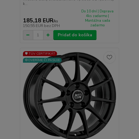
k...
Do 10 dní | Doprava
4ks zadarmo |
185,18 EUR
Montážna sada
/
ks
zadarmo
150,55 EUR
bez DPH
Pridať do košíka
🛡️ TÜV CERTIFIKÁT
⚙️OVERÍME ČI PASUJE