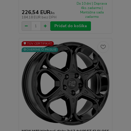
Do 10 dní | Doprava
4ks zadarmo |
226,54 EUR
Montážna sada
/
ks
zadarmo
184,18 EUR
bez DPH
Pridať do košíka
🛡️ TÜV CERTIFIKÁT
⚙️OVERÍME ČI PASUJE
MSW M83 hliníkové disky 7x17 4x100 ET42 GLOSS