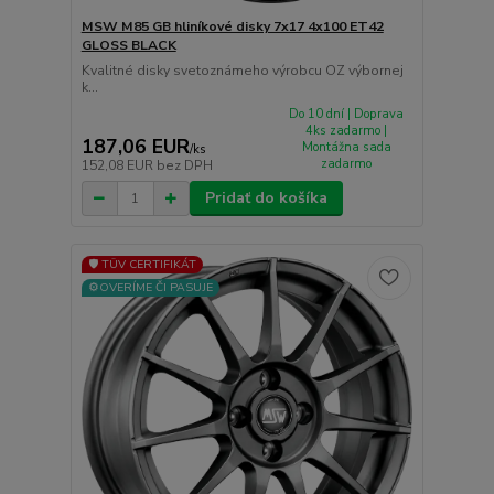
MSW M85 GB hliníkové disky 7x17 4x100 ET42
GLOSS BLACK
Kvalitné disky svetoznámeho výrobcu OZ výbornej
k...
Do 10 dní | Doprava
4ks zadarmo |
187,06 EUR
Montážna sada
/
ks
zadarmo
152,08 EUR
bez DPH
Pridať do košíka
🛡️ TÜV CERTIFIKÁT
⚙️OVERÍME ČI PASUJE