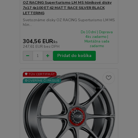
OZ RACING Superturismo LM MS hliníkové disky
7x17 4x100 ET42 MATT RACE SILVER BLACK
LETTERING
Svetoznáme disky OZ RACING Superturismo LM MS
hlin...
Do 10 dní | Doprava
4ks zadarmo |
304,56 EUR
Montážna sada
/
ks
zadarmo
247,61 EUR
bez DPH
Pridať do košíka
🛡️ TÜV CERTIFIKÁT
⚙️OVERÍME ČI PASUJE