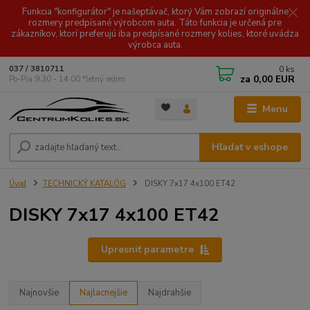
Funkcia "konfigurátor" je našeptávač, ktorý Vám zobrazí originálne
rozmery predpísané výrobcom auta. Táto funkcia je určená pre
zákazníkov, ktorí preferujú iba predpísané rozmery kolies, ktoré uvádza
výrobca auta.
0
ks
037 / 3810711
za
0,00 EUR
Po-Pia 9.30 - 14.00 *letný režim
Menu
Hľadať v eshope
Úvod
TECHNICKÝ KATALÓG
DISKY 7x17 4x100 ET42
DISKY 7x17 4x100 ET42
Upresniť parametre
Najnovšie
Najlacnejšie
Najdrahšie