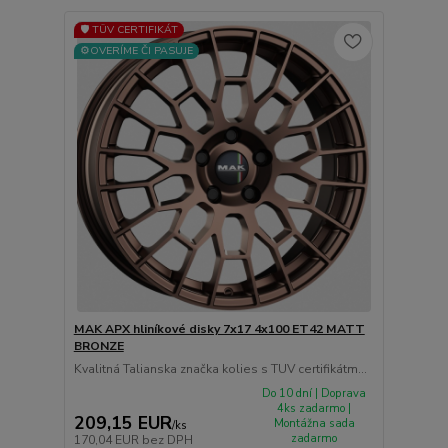
🛡️ TÜV CERTIFIKÁT
⚙️OVERÍME ČI PASUJE
MAK APX hliníkové disky 7x17 4x100 ET42 MATT
BRONZE
Kvalitná Talianska značka kolies s TUV certifikátm...
Do 10 dní | Doprava
4ks zadarmo |
209,15 EUR
Montážna sada
/
ks
zadarmo
170,04 EUR
bez DPH