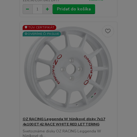
226,98 EUR
bez DPH
Pridať do košíka
🛡️ TÜV CERTIFIKÁT
⚙️OVERÍME ČI PASUJE
OZ RACING Leggenda W hliníkové disky 7x17
4x100 ET42 RACE WHITE RED LETTERING
Svetoznáme disky OZ RACING Leggenda W
hliníkové di...