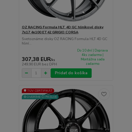
OZ RACING Formula HLT 4D GC hliníkové disky
7x17 4x100 ET42 GRIGIO CORSA
Svetoznáme disky OZ RACING Formula HLT 4D GC
hliní...
Do 10 dní | Doprava
4ks zadarmo |
307,38 EUR
Montážna sada
/
ks
zadarmo
249,90 EUR
bez DPH
Pridať do košíka
🛡️ TÜV CERTIFIKÁT
⚙️OVERÍME ČI PASUJE