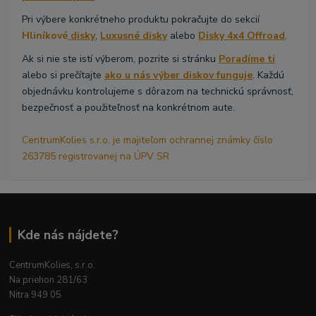
Pri výbere konkrétneho produktu pokračujte do sekcií
Hliníkové
disky
,
Luxusné disky
alebo
Disky 4x4 Offroad
.
Ak si nie ste istí výberom, pozrite si stránku
Poradíme ti
alebo si prečítajte
ako u nás výber diskov funguje
. Každú
objednávku kontrolujeme s dôrazom na technickú správnosť,
bezpečnosť a použiteľnosť na konkrétnom aute.
CentrumKolies s.r.o. je majiteľom ochrannej známky číslo
263785 registrovanej na ÚPV SR
Kde nás nájdete?
CentrumKolies, s.r.o.
Na priehon 281/63
Nitra 949 05