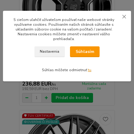
S cieľom uľahčiť užívateľom používať naše webové stránky
využívame cookies. Používaním našich stránok súhlasíte s
ukladaním súborov cookie na vašom počítači / zariadení.
Nastavenia cookies môžete zmeniť v nastavení vášho
prehliadača.
Súhlasím
Nastavenia
MSW M83 hliníkové disky 7x17 4x100 ET42 GLOSS
BLACK FULL POLISHED
Krásna a kvalitná kolies s TUV certifikátmi a typo...
Súhlas môžete odmietnuť
tu
.
Do 10 dní | Doprava
4ks zadarmo |
236,88 EUR
Montážna sada
/
ks
zadarmo
192,59 EUR
bez DPH
Pridať do košíka
🛡️ TÜV CERTIFIKÁT
⚙️OVERÍME ČI PASUJE