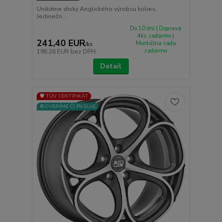
Unikátne disky Anglického výrobcu kolies.
Jedinečn...
Do 10 dní | Doprava
4ks zadarmo |
241,40 EUR
Montážna sada
/
ks
zadarmo
196,26 EUR
bez DPH
Detail
🛡️ TÜV CERTIFIKÁT
⚙️OVERÍME ČI PASUJE