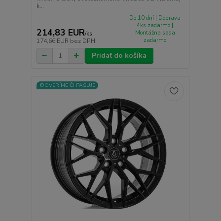
k...
Do 10 dní | Doprava
4ks zadarmo |
214,83 EUR
Montážna sada
/
ks
zadarmo
174,66 EUR
bez DPH
Pridať do košíka
⚙️OVERÍME ČI PASUJE