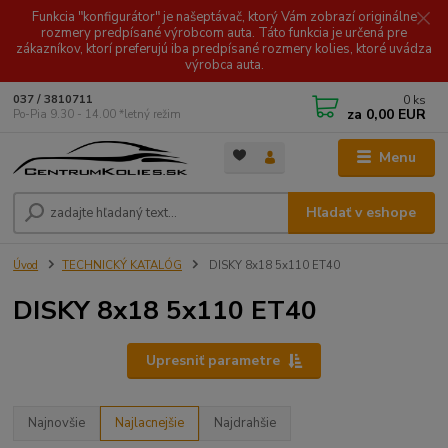
Funkcia "konfigurátor" je našeptávač, ktorý Vám zobrazí originálne
rozmery predpísané výrobcom auta. Táto funkcia je určená pre
zákazníkov, ktorí preferujú iba predpísané rozmery kolies, ktoré uvádza
výrobca auta.
0
ks
037 / 3810711
za
0,00 EUR
Po-Pia 9.30 - 14.00 *letný režim
Menu
Hľadať v eshope
Úvod
TECHNICKÝ KATALÓG
DISKY 8x18 5x110 ET40
DISKY 8x18 5x110 ET40
Upresniť parametre
Najnovšie
Najlacnejšie
Najdrahšie