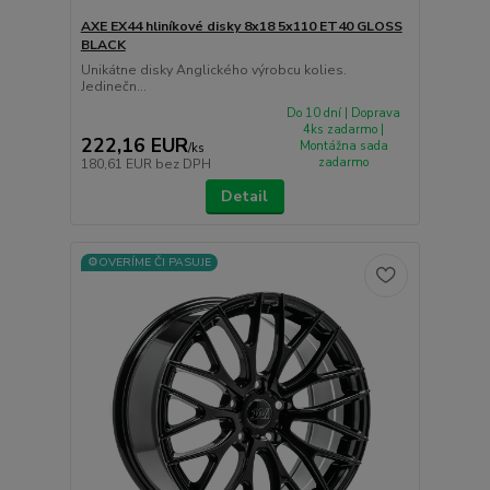
AXE EX44 hliníkové disky 8x18 5x110 ET40 GLOSS
BLACK
Unikátne disky Anglického výrobcu kolies.
Jedinečn...
Do 10 dní | Doprava
4ks zadarmo |
222,16 EUR
Montážna sada
/
ks
zadarmo
180,61 EUR
bez DPH
Detail
⚙️OVERÍME ČI PASUJE