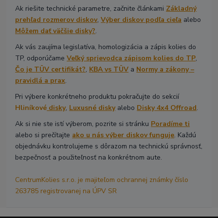
Ak riešite technické parametre, začnite článkami
Základný
prehľad rozmerov diskov
,
Výber diskov podľa cieľa
alebo
Môžem dať väčšie disky?
.
Ak vás zaujíma legislatíva, homologizácia a zápis kolies do
TP, odporúčame
Veľký sprievodca zápisom kolies do TP
,
Čo je TÜV certifikát?
,
KBA vs TÜV
a
Normy a zákony –
pravidlá a prax
.
Pri výbere konkrétneho produktu pokračujte do sekcií
Hliníkové
disky
,
Luxusné disky
alebo
Disky 4x4 Offroad
.
Ak si nie ste istí výberom, pozrite si stránku
Poradíme ti
alebo si prečítajte
ako u nás výber diskov funguje
. Každú
objednávku kontrolujeme s dôrazom na technickú správnosť,
bezpečnosť a použiteľnosť na konkrétnom aute.
CentrumKolies s.r.o. je majiteľom ochrannej známky číslo
263785 registrovanej na ÚPV SR