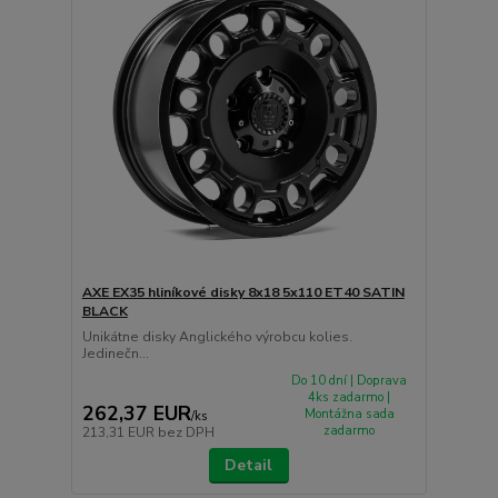
AXE EX35 hliníkové disky 8x18 5x110 ET40 SATIN
BLACK
Unikátne disky Anglického výrobcu kolies.
Jedinečn...
Do 10 dní | Doprava
4ks zadarmo |
262,37 EUR
Montážna sada
/
ks
zadarmo
213,31 EUR
bez DPH
Detail