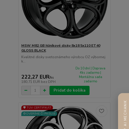
MSW M82 GB hliníkové disky 8x18 5x110 ET40
GLOSS BLACK
Kvalitné disky svetoznámeho výrobcu OZ výbornej
k...
Do 10 dní | Doprava
4ks zadarmo |
222,27 EUR
Montážna sada
/
ks
zadarmo
180,71 EUR
bez DPH
Pridať do košíka
AI MECHANIK
🛡️ TÜV CERTIFIKÁT
⚙️OVERÍME ČI PASUJE