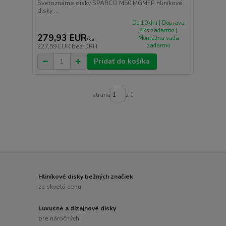
Svetoznáme disky SPARCO M50 MGMFP hliníkové
disky ...
Do 10 dní | Doprava
4ks zadarmo |
279,93 EUR
Montážna sada
/
ks
zadarmo
227,59 EUR
bez DPH
Pridať do košíka
strana
z 1
Hliníkové disky bežných značiek
za skvelú cenu
Luxusné a dizajnové disky
pre náročných