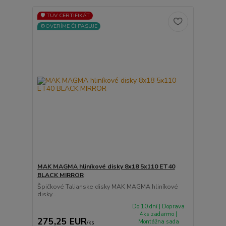
🛡️ TÜV CERTIFIKÁT
⚙️OVERÍME ČI PASUJE
MAK MAGMA hliníkové disky 8x18 5x110 ET40
BLACK MIRROR
Špičkové Talianske disky MAK MAGMA hliníkové
disky...
Do 10 dní | Doprava
4ks zadarmo |
275,25 EUR
Montážna sada
/
ks