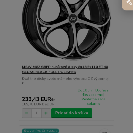
MSW M82 GBFP hliníkové disky 8x18 5x110 ET40
GLOSS BLACK FULL POLISHED
Kvalitné disky svetoznámeho výrobcu OZ výbornej
k...
Do 10 dní | Doprava
4ks zadarmo |
233,43 EUR
Montážna sada
/
ks
zadarmo
189,78 EUR
bez DPH
Pridať do košíka
⚙️OVERÍME ČI PASUJE