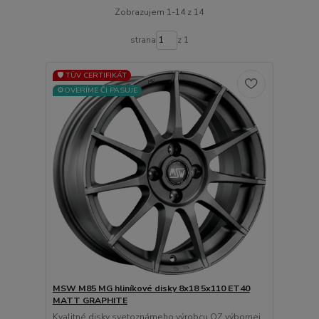
Zobrazujem 1-14 z 14
strana
z 1
🛡️ TÜV CERTIFIKÁT
⚙️OVERÍME ČI PASUJE
MSW M85 MG hliníkové disky 8x18 5x110 ET40
MATT GRAPHITE
Kvalitné disky svetoznámeho výrobcu OZ výbornej