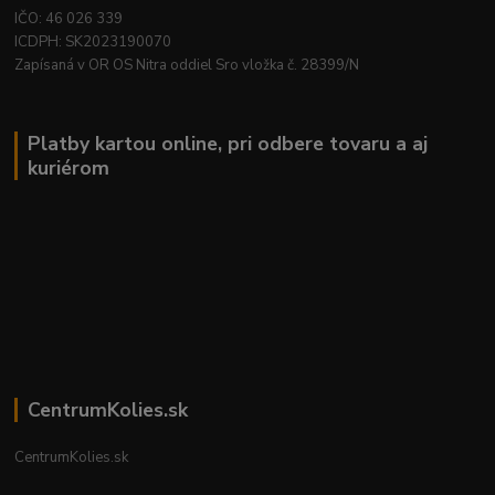
IČO: 46 026 339
ICDPH: SK2023190070
Zapísaná v OR OS Nitra oddiel Sro vložka č. 28399/N
Platby kartou online, pri odbere tovaru a aj
kuriérom
CentrumKolies.sk
CentrumKolies.sk