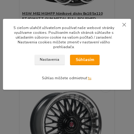
MSW M82 MGMFP hliníkové disky 8x18 5x110
ET40 MATT GUN METAL FULL POLISHED
(MGMFP)
S cieľom uľahčiť užívateľom používať naše webové stránky
Kvalitné disky svetoznámeho výrobcu OZ výbornej
využívame cookies. Používaním našich stránok súhlasíte s
k...
ukladaním súborov cookie na vašom počítači / zariadení.
Nastavenia cookies môžete zmeniť v nastavení vášho
Do 10 dní | Doprava
4ks zadarmo |
prehliadača.
243,66 EUR
Montážna sada
/
ks
zadarmo
198,10 EUR
bez DPH
Súhlasím
Nastavenia
Pridať do košíka
Súhlas môžete odmietnuť
tu
.
⚙️OVERÍME ČI PASUJE