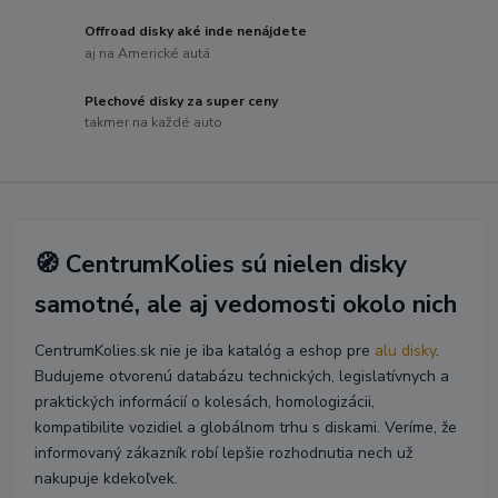
Offroad disky aké inde nenájdete
aj na Americké autá
Plechové disky za super ceny
takmer na každé auto
🧭 CentrumKolies sú nielen disky
samotné, ale aj vedomosti okolo nich
CentrumKolies.sk nie je iba katalóg a eshop pre
alu disky
.
Budujeme otvorenú databázu technických, legislatívnych a
praktických informácií o kolesách, homologizácii,
kompatibilite vozidiel a globálnom trhu s diskami. Veríme, že
informovaný zákazník robí lepšie rozhodnutia nech už
nakupuje kdekoľvek.