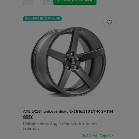
⚙️OVERÍME ČI PASUJE
AXE EX18 hliníkové disky 8x18 5x110 ET40 SATIN
GREY
Unikátne disky Anglického výrobcu kolies.
Jedinečn...
Do 10 dní | Doprava