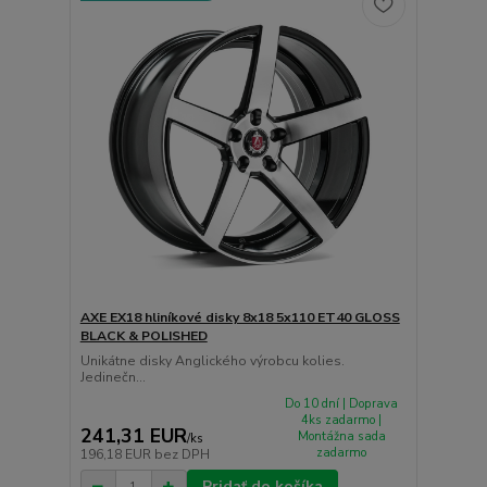
AXE EX18 hliníkové disky 8x18 5x110 ET40 GLOSS
BLACK & POLISHED
Unikátne disky Anglického výrobcu kolies.
Jedinečn...
Do 10 dní | Doprava
4ks zadarmo |
241,31 EUR
Montážna sada
/
ks
zadarmo
196,18 EUR
bez DPH
Pridať do košíka