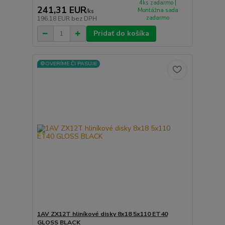
4ks zadarmo |
241,31 EUR
Montážna sada
/
ks
zadarmo
196,18 EUR
bez DPH
Pridať do košíka
⚙️OVERÍME ČI PASUJE
1AV ZX12T hliníkové disky 8x18 5x110 ET40
GLOSS BLACK