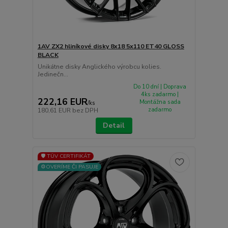
1AV ZX2 hliníkové disky 8x18 5x110 ET40 GLOSS
BLACK
Unikátne disky Anglického výrobcu kolies.
Jedinečn...
Do 10 dní | Doprava
4ks zadarmo |
222,16 EUR
Montážna sada
/
ks
zadarmo
180,61 EUR
bez DPH
Detail
🛡️ TÜV CERTIFIKÁT
⚙️OVERÍME ČI PASUJE