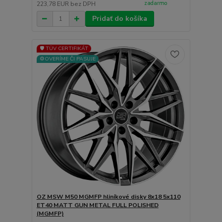
zadarmo
223,78 EUR
bez DPH
Pridať do košíka
🛡️ TÜV CERTIFIKÁT
⚙️OVERÍME ČI PASUJE
OZ MSW M50 MGMFP hliníkové disky 8x18 5x110
ET40 MATT GUN METAL FULL POLISHED
(MGMFP)