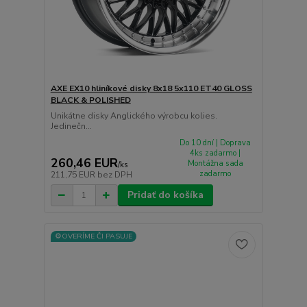
AXE EX10 hliníkové disky 8x18 5x110 ET40 GLOSS
BLACK & POLISHED
Unikátne disky Anglického výrobcu kolies.
Jedinečn...
Do 10 dní | Doprava
4ks zadarmo |
260,46 EUR
Montážna sada
/
ks
zadarmo
211,75 EUR
bez DPH
Pridať do košíka
⚙️OVERÍME ČI PASUJE