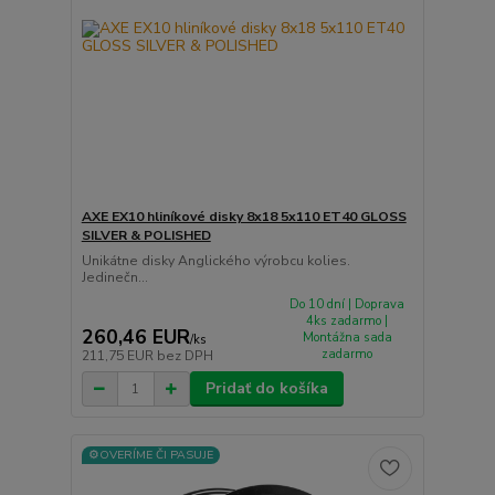
AXE EX10 hliníkové disky 8x18 5x110 ET40 GLOSS
SILVER & POLISHED
Unikátne disky Anglického výrobcu kolies.
Jedinečn...
Do 10 dní | Doprava
4ks zadarmo |
260,46 EUR
Montážna sada
/
ks
zadarmo
211,75 EUR
bez DPH
Pridať do košíka
⚙️OVERÍME ČI PASUJE