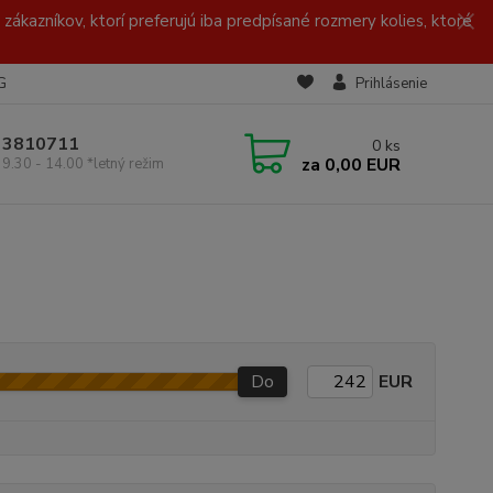
zákazníkov, ktorí preferujú iba predpísané rozmery kolies, ktoré
G
Prihlásenie
/ 3810711
0
ks
za
0,00 EUR
 9.30 - 14.00 *letný režim
Do
EUR