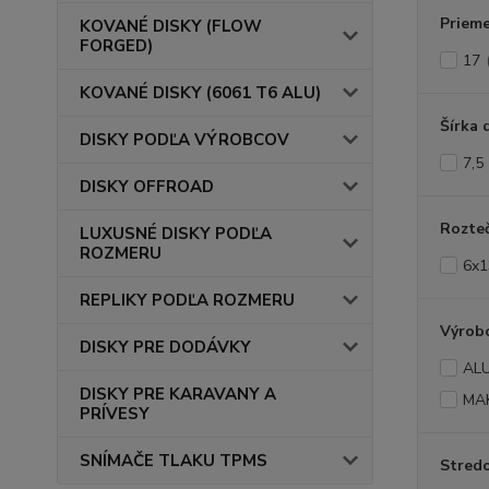
Prieme
KOVANÉ DISKY (FLOW
FORGED)
17
KOVANÉ DISKY (6061 T6 ALU)
Šírka 
DISKY PODĽA VÝROBCOV
7,5
DISKY OFFROAD
Rozte
LUXUSNÉ DISKY PODĽA
ROZMERU
6x1
REPLIKY PODĽA ROZMERU
Výrob
DISKY PRE DODÁVKY
AL
DISKY PRE KARAVANY A
MA
PRÍVESY
SNÍMAČE TLAKU TPMS
Stredo