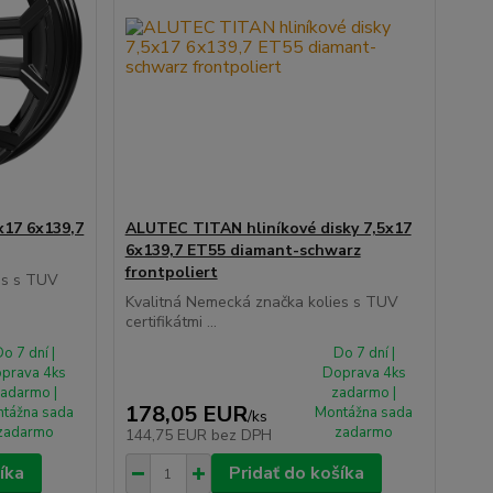
x17 6x139,7
ALUTEC TITAN hliníkové disky 7,5x17
6x139,7 ET55 diamant-schwarz
frontpoliert
es s TUV
Kvalitná Nemecká značka kolies s TUV
certifikátmi ...
o 7 dní |
Do 7 dní |
prava 4ks
Doprava 4ks
adarmo |
zadarmo |
178,05 EUR
tážna sada
Montážna sada
/
ks
zadarmo
zadarmo
144,75 EUR
bez DPH
íka
Pridať do košíka