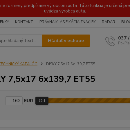
lne rozmery predpísané výrobcom auta. Táto funkcia je určená pre 
uvádza výrobca auta.
ENKY
KONTAKT
PRÁVNA KLASIFIKÁCIA ZNAČIEK
RADAR
BLO
037 
Hľadať v eshope
Po-Pia
TECHNICKÝ KATALÓG
DISKY 7,5x17 6x139,7 ET55
Y 7,5x17 6x139,7 ET55
EUR
Od