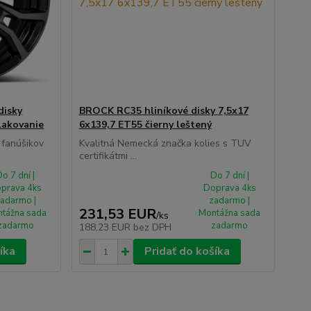
disky
BROCK RC35 hliníkové disky 7,5x17
lakovanie
6x139,7 ET55 čierny leštený
 fanúšikov
Kvalitná Nemecká značka kolies s TUV
certifikátmi ...
o 7 dní |
Do 7 dní |
prava 4ks
Doprava 4ks
adarmo |
zadarmo |
231,53 EUR
tážna sada
Montážna sada
/
ks
zadarmo
zadarmo
188,23 EUR
bez DPH
íka
Pridať do košíka