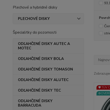
93,
Plechové a hybridné disky
Povrc
PLECHOVÉ DISKY
Čie
Špecialitky do pozornosti
str
ODĽAHČENÉ DISKY AUTEC A
MOTEC
ODĽAHČENÉ DISKY BOLA
Najnov
ODĽAHČENÉ DISKY TOMASON
Zobrazuje
ODĽAHČENÉ DISKY ALUTEC
🛡️ TÜV 
ODĽAHČENÉ DISKY TEC
⚙️OVERÍ
ODĽAHČENÉ DISKY
BARRACUDA