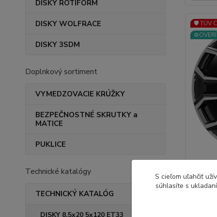
DISKY ROTIFORM
DISKY WOLFRACE
🛡️ TÜV 
⚙️OVERÍ
DISKY 3SDM
Doplnkový sortiment
VYMEDZOVACIE KRÚŽKY
BEZPEČNOSTNÉ SKRUTKY a
MATICE
PUKLICE
CMS C35
Technické katalógy
S cieľom uľahčiť už
ET55 Di
súhlasíte s ukladan
Kvalitn
TECHNICKÝ KATALÓG
certifikát
DISKY 8,5x20 5x120 ET33