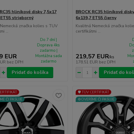
C35 hliníkové disky 7,5x17
BROCK RC35 hliníkové disky
 ET55 strieborný
6x139,7 ET55 čierny
á Nemecká značka kolies s TUV
Kvalitná Nemecká značka koli
mi ...
certifikátmi ...
Do 7 dní |
D
Doprava 4ks
Do
zadarmo |
z
19 EUR
219,57 EUR
Montážna sada
Mon
/
ks
zadarmo
EUR
bez DPH
178,51 EUR
bez DPH
Pridať do košíka
Pridať do koš
CERTIFIKÁT
🛡️ TÜV CERTIFIKÁT
ME ČI PASUJE
⚙️OVERÍME ČI PASUJE