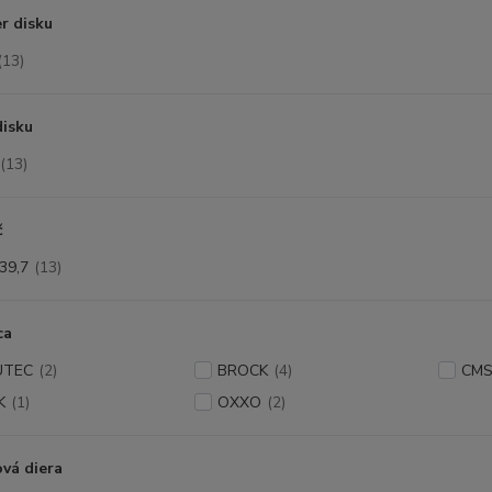
r disku
(13)
disku
(13)
č
39,7
(13)
ca
UTEC
(2)
BROCK
(4)
CM
K
(1)
OXXO
(2)
vá diera