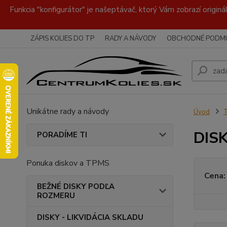
Funkcia "konfigurátor" je našeptávač, ktorý Vám zobrazí originá
ZÁPIS KOLIES DO TP
RADY A NÁVODY
OBCHODNÉ PODMI
Unikátne rady a návody
Úvod
DISK
PORADÍME TI
Ponuka diskov a TPMS
Cena:
BEŽNÉ DISKY PODĽA
ROZMERU
DISKY - LIKVIDÁCIA SKLADU