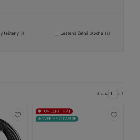
ny leštený
(4)
Leštená čelná plocha
(1)
strana
z 1
🛡️ TÜV CERTIFIKÁT
⚙️OVERÍME ČI PASUJE