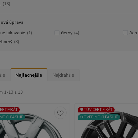
1
(13)
hová úprava
rne lakovanie
(1)
čierny
(4)
čier
ieborný
(3)
šie
Najlacnejšie
Najdrahšie
m 1-13 z 13
CERTIFIKÁT
🛡️ TÜV CERTIFIKÁT
ME ČI PASUJE
⚙️OVERÍME ČI PASUJE