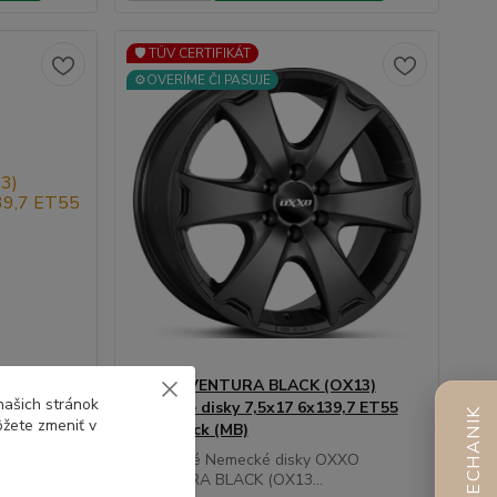
🛡️ TÜV CERTIFIKÁT
⚙️OVERÍME ČI PASUJE
níkové
OXXO AVENTURA BLACK (OX13)
našich stránok
ver (SI)
hliníkové disky 7,5x17 6x139,7 ET55
AI MECHANIK
ôžete zmeniť v
matt black (MB)
XXO
Spoľahlivé Nemecké disky OXXO
AVENTURA BLACK (OX13...