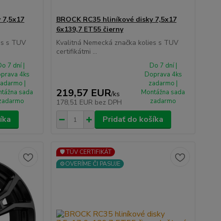
 7,5x17
BROCK RC35 hliníkové disky 7,5x17
6x139,7 ET55 čierny
es s TUV
Kvalitná Nemecká značka kolies s TUV
certifikátmi ...
o 7 dní |
Do 7 dní |
prava 4ks
Doprava 4ks
adarmo |
zadarmo |
219,57 EUR
tážna sada
Montážna sada
/
ks
zadarmo
zadarmo
178,51 EUR
bez DPH
íka
Pridať do košíka
🛡️ TÜV CERTIFIKÁT
⚙️OVERÍME ČI PASUJE