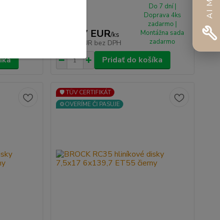
o 7 dní |
Do 7 dní |
prava 4ks
Doprava 4ks
adarmo |
zadarmo |
201,57 EUR
tážna sada
Montážna sada
/
ks
zadarmo
zadarmo
163,88 EUR
bez DPH
íka
Pridať do košíka
🛡️ TÜV CERTIFIKÁT
⚙️OVERÍME ČI PASUJE