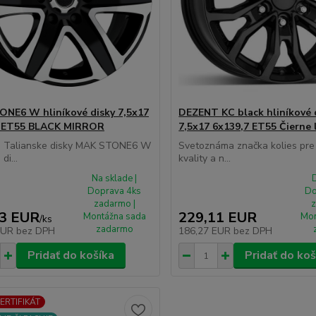
NE6 W hliníkové disky 7,5x17
DEZENT KC black hliníkové 
7 ET55 BLACK MIRROR
7,5x17 6x139,7 ET55 Čierne 
é Talianske disky MAK STONE6 W
Svetoznáma značka kolies pre
di...
kvality a n...
Na sklade |
D
Doprava 4ks
Do
zadarmo |
z
43 EUR
229,11 EUR
Montážna sada
Mon
/
ks
zadarmo
EUR
bez DPH
186,27 EUR
bez DPH
Pridať do košíka
Pridať do koš
CERTIFIKÁT