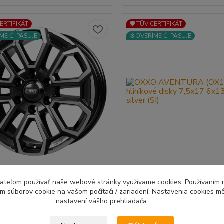
CERTIFIKÁT
🛡️ TÜV CERTIFIKÁT
ME ČI PASUJE
⚙️OVERÍME ČI PASUJE
 hliníkové disky 7,5x17 6x139,7
OXXO AVENTURA (OX13) hli
ívateľom používať naše webové stránky využívame cookies. Používaním 
amond Black Gloss
disky 7,5x17 6x139,7 ET55 sil
ím súborov cookie na vašom počítači / zariadení. Nastavenia cookies m
á Nemecká značka kolies s TUV
Spoľahlivé Nemecké disky O
nastavení vášho prehliadača.
mi ...
AVENTURA (OX13) hlin...