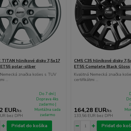
TITAN hliníkové disky 7,5x17
CMS C35 hliníkové disky 7,5
 ET55 polar-silber
ET55 Complete Black Gloss
á Nemecká značka kolies s TUV
Kvalitná Nemecká značka koli
mi ...
certifikátmi ...
Do 7 dní |
D
Doprava 4ks
Do
zadarmo |
z
52 EUR
164,28 EUR
Montážna sada
Mon
/
ks
/
ks
zadarmo
EUR
bez DPH
133,56 EUR
bez DPH
Pridať do košíka
Pridať do koš