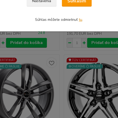
Súhlasím
Nastavenia
ET20 BRONZE
5x112 ET20 ANTHRACITE 
 disky svetoznámeho výrobcu
Kvalitné disky svetoznámeho 
ornej...
AVUS výbornej...
Súhlas môžete odmietnuť
tu
.
dovolenka u
do
35 EUR
235,79 EUR
výrobcu,expedicia
výrob
/
ks
/
ks
24.8
EUR
bez DPH
191,70 EUR
bez DPH
Pridať do košíka
Pridať do koš
CERTIFIKÁT
🛡️ TÜV CERTIFIKÁT
ME ČI PASUJE
⚙️OVERÍME ČI PASUJE