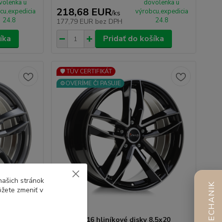
volenka u
dovolenka u
218,68 EUR
cu,expedicia
výrobcu,expedicia
/
ks
24.8
24.8
177,79 EUR
bez DPH
íka
Pridať do košíka
🛡️ TÜV CERTIFIKÁT
⚙️OVERÍME ČI PASUJE
našich stránok
AI MECHANIK
ôžete zmeniť v
,5x20
AVUS AF16 hliníkové disky 8,5x20