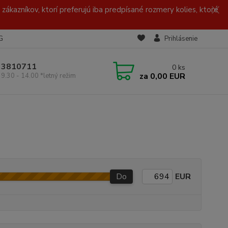
zákazníkov, ktorí preferujú iba predpísané rozmery kolies, ktoré
G
Prihlásenie
/ 3810711
0
ks
za
0,00 EUR
 9.30 - 14.00 *letný režim
Do
EUR