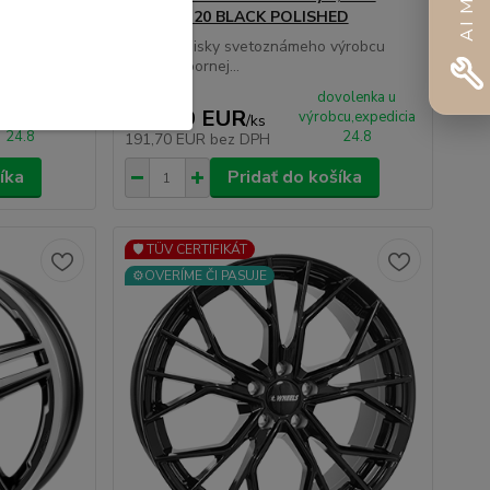
POLISHED
5x112 ET20 BLACK POLISHED
výrobcu
Kvalitné disky svetoznámeho výrobcu
AVUS výbornej...
volenka u
dovolenka u
235,79 EUR
cu,expedicia
výrobcu,expedicia
/
ks
24.8
24.8
191,70 EUR
bez DPH
íka
Pridať do košíka
🛡️ TÜV CERTIFIKÁT
⚙️OVERÍME ČI PASUJE