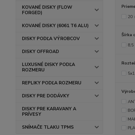
Prieme
KOVANÉ DISKY (FLOW
FORGED)
20
KOVANÉ DISKY (6061 T6 ALU)
Šírka 
DISKY PODĽA VÝROBCOV
8,5
DISKY OFFROAD
Rozte
LUXUSNÉ DISKY PODĽA
ROZMERU
5x1
REPLIKY PODĽA ROZMERU
Výrob
DISKY PRE DODÁVKY
AN
DISKY PRE KARAVANY A
BO
PRÍVESY
MA
SNÍMAČE TLAKU TPMS
PLA