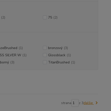
(2)
75
(2)
nzeBrushed
(1)
bronzový
(3)
SS SILVER W
(1)
Glossblack
(1)
eborný
(3)
TitanBrushed
(1)
strana
z 3
ďalšie