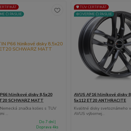
CERTIFIKÁT
🛡️ TÜV CERTIFIKÁT
ME ČI PASUJE
⚙️OVERÍME ČI PASUJE
P66 hliníkové disky 8,5x20
AVUS AF16 hliníkové disky 8
ET20 SCHWARZ MATT
5x112 ET20 ANTHRACITE
á Nemecká značka kolies s TUV
Kvalitné disky svetoznámeho 
mi ...
AVUS výbornej...
Do 7 dní |
Doprava 4ks