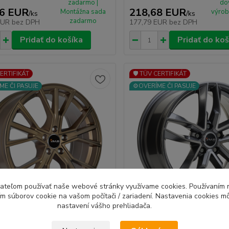
zadarmo |
do
06 EUR
218,68 EUR
Montážna sada
výrob
/
ks
/
ks
zadarmo
EUR
bez DPH
177,79 EUR
bez DPH
Pridať do košíka
Pridať do koš
CERTIFIKÁT
🛡️ TÜV CERTIFIKÁT
ME ČI PASUJE
⚙️OVERÍME ČI PASUJE
ívateľom používať naše webové stránky využívame cookies. Používaním 
ím súborov cookie na vašom počítači / zariadení. Nastavenia cookies m
nastavení vášho prehliadača.
18 hliníkové disky 8,5x20
AVUS AF16 hliníkové disky 8