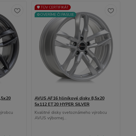
🛡️ TÜV CERTIFIKÁT
⚙️OVERÍME ČI PASUJE
,5x20
AVUS AF16 hliníkové disky 8,5x20
5x112 ET20 HYPER SILVER
výrobcu
Kvalitné disky svetoznámeho výrobcu
AVUS výbornej...