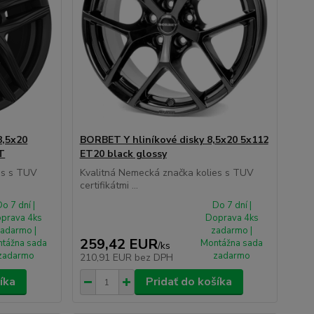
8,5x20
BORBET Y hliníkové disky 8,5x20 5x112
T
ET20 black glossy
es s TUV
Kvalitná Nemecká značka kolies s TUV
certifikátmi ...
o 7 dní |
Do 7 dní |
prava 4ks
Doprava 4ks
adarmo |
zadarmo |
259,42 EUR
tážna sada
Montážna sada
/
ks
zadarmo
zadarmo
210,91 EUR
bez DPH
íka
Pridať do košíka