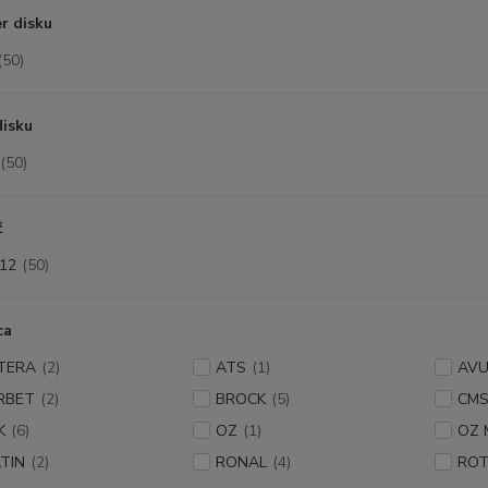
r disku
(50)
disku
(50)
č
12
(50)
ca
TERA
(2)
ATS
(1)
AV
RBET
(2)
BROCK
(5)
CM
K
(6)
OZ
(1)
OZ
TIN
(2)
RONAL
(4)
ROT