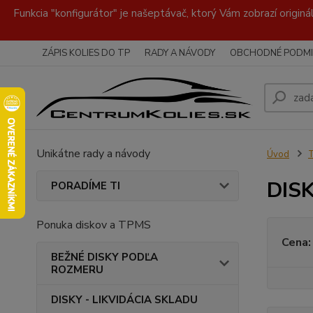
Funkcia "konfigurátor" je našeptávač, ktorý Vám zobrazí originá
ZÁPIS KOLIES DO TP
RADY A NÁVODY
OBCHODNÉ PODMI
Unikátne rady a návody
Úvod
DISK
PORADÍME TI
Ponuka diskov a TPMS
Cena:
BEŽNÉ DISKY PODĽA
ROZMERU
DISKY - LIKVIDÁCIA SKLADU