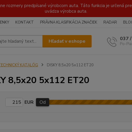
lne rozmery predpísané výrobcom auta. Táto funkcia je určená pre 
uvádza výrobca auta.
ENKY
KONTAKT
PRÁVNA KLASIFIKÁCIA ZNAČIEK
RADAR
BLO
037 
Hľadať v eshope
Po-Pia
TECHNICKÝ KATALÓG
DISKY 8,5x20 5x112 ET20
Y 8,5x20 5x112 ET20
EUR
Od