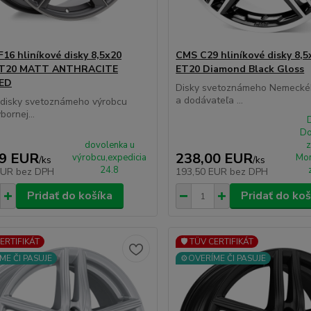
16 hliníkové disky 8,5x20
CMS C29 hliníkové disky 8,5
ET20 MATT ANTHRACITE
ET20 Diamond Black Gloss
ED
Disky svetoznámeho Nemecké
a dodávateľa ...
 disky svetoznámeho výrobcu
ornej...
D
Do
dovolenka u
z
79 EUR
238,00 EUR
výrobcu,expedicia
Mon
/
ks
/
ks
24.8
EUR
bez DPH
193,50 EUR
bez DPH
Pridať do košíka
Pridať do koš
CERTIFIKÁT
🛡️ TÜV CERTIFIKÁT
ME ČI PASUJE
⚙️OVERÍME ČI PASUJE