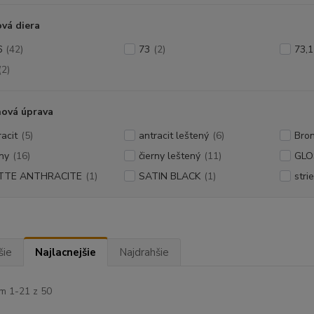
vá diera
6
(42)
73
(2)
73,1
(2)
hová úprava
racit
(5)
antracit leštený
(6)
Bro
rny
(16)
čierny leštený
(11)
GLO
TTE ANTHRACITE
(1)
SATIN BLACK
(1)
stri
šie
Najlacnejšie
Najdrahšie
m 1-21 z 50