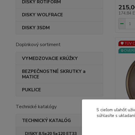
DISKY ROTIFORM
215,
174,84 
DISKY WOLFRACE
DISKY 3SDM
🛡️ TÜV 
Doplnkový sortiment
⚙️OVERÍ
VYMEDZOVACIE KRÚŽKY
BEZPEČNOSTNÉ SKRUTKY a
MATICE
PUKLICE
Technické katalógy
S cieľom uľahčiť už
súhlasíte s ukladan
TECHNICKÝ KATALÓG
DISKY 8,5x20 5x120 ET33
AVUS AF