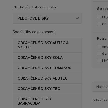
Plechové a hybridné disky
Stredo
66,
PLECHOVÉ DISKY
82
Špecialitky do pozornosti
Povrc
ODĽAHČENÉ DISKY AUTEC A
ant
MOTEC
čie
ODĽAHČENÉ DISKY BOLA
MA
ODĽAHČENÉ DISKY TOMASON
ODĽAHČENÉ DISKY ALUTEC
Najnov
ODĽAHČENÉ DISKY TEC
ODĽAHČENÉ DISKY
Zobrazuje
BARRACUDA