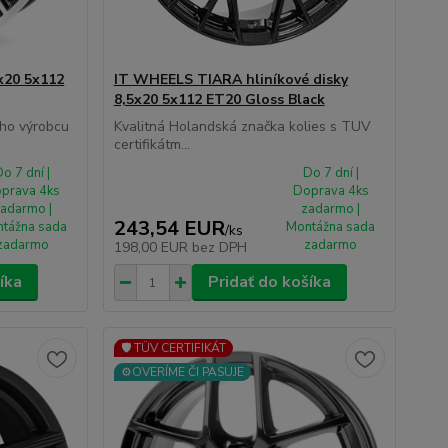
x20 5x112
IT WHEELS TIARA hliníkové disky
8,5x20 5x112 ET20 Gloss Black
ho výrobcu
Kvalitná Holandská značka kolies s TUV
certifikátm...
o 7 dní |
Do 7 dní |
prava 4ks
Doprava 4ks
adarmo |
zadarmo |
243,54 EUR
tážna sada
Montážna sada
/
ks
zadarmo
zadarmo
198,00 EUR
bez DPH
íka
Pridať do košíka
🛡️ TÜV CERTIFIKÁT
⚙️OVERÍME ČI PASUJE