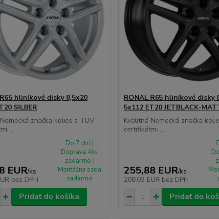
65 hliníkové disky 8,5x20
RONAL R65 hliníkové disky 
T20 SILBER
5x112 ET20 JETBLACK-MAT
á Nemecká značka kolies s TUV
Kvalitná Nemecká značka koli
mi ...
certifikátmi ...
Do 7 dní |
D
Doprava 4ks
Do
zadarmo |
z
88 EUR
255,88 EUR
Montážna sada
Mon
/
ks
/
ks
zadarmo
EUR
bez DPH
208,03 EUR
bez DPH
Pridať do košíka
Pridať do koš