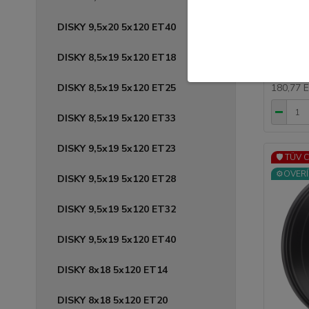
5x112 
DISKY 9,5x20 5x120 ET40
Kvalitné
AVUS výb
DISKY 8,5x19 5x120 ET18
222,
DISKY 8,5x19 5x120 ET25
180,77 
DISKY 8,5x19 5x120 ET33
DISKY 9,5x19 5x120 ET23
🛡️ TÜV 
⚙️OVERÍ
DISKY 9,5x19 5x120 ET28
DISKY 9,5x19 5x120 ET32
DISKY 9,5x19 5x120 ET40
DISKY 8x18 5x120 ET14
DISKY 8x18 5x120 ET20