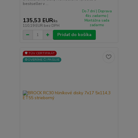
bestseller v ...
Do 7 dní | Doprava
4ks zadarmo |
135,53 EUR
Montážna sada
/
ks
zadarmo
110,19 EUR
bez DPH
Pridať do košíka
🛡️ TÜV CERTIFIKÁT
⚙️OVERÍME ČI PASUJE