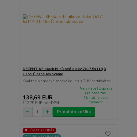
DEZENT KF black hliníkové disky 7x17 5x114,3
ET55 Čierne lakovanie
Kvalitná Nemecká značka kolies s TUV certifikátmi ...
Na sklade | Doprava
4ks zadarmo |
138,69 EUR
Montážna sada
zadarmo
112,75 EUR
bez DPH
Pridať do košíka
🛡️ TÜV CERTIFIKÁT
⚙️OVERÍME ČI PASUJE