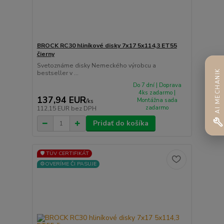
BROCK RC30 hliníkové disky 7x17 5x114,3 ET55
čierny
Svetoznáme disky Nemeckého výrobcu a
AI MECHANIK
bestseller v ...
Do 7 dní | Doprava
4ks zadarmo |
137,94 EUR
Montážna sada
/
ks
zadarmo
112,15 EUR
bez DPH
Pridať do košíka
🛡️ TÜV CERTIFIKÁT
⚙️OVERÍME ČI PASUJE