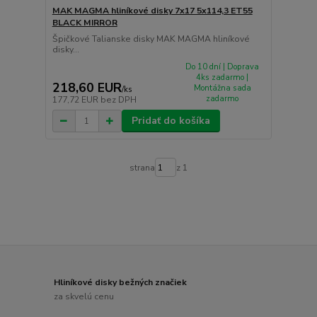
MAK MAGMA hliníkové disky 7x17 5x114,3 ET55
BLACK MIRROR
Špičkové Talianske disky MAK MAGMA hliníkové
disky...
Do 10 dní | Doprava
4ks zadarmo |
218,60 EUR
Montážna sada
/
ks
zadarmo
177,72 EUR
bez DPH
Pridať do košíka
strana
z 1
Hliníkové disky bežných značiek
za skvelú cenu