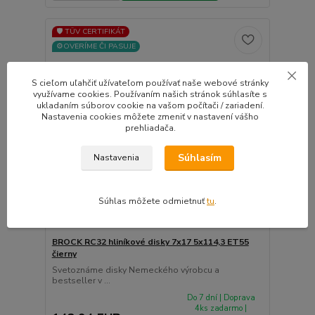
🛡️ TÜV CERTIFIKÁT
⚙️OVERÍME ČI PASUJE
S cieľom uľahčiť užívateľom používať naše webové stránky
využívame cookies. Používaním našich stránok súhlasíte s
ukladaním súborov cookie na vašom počítači / zariadení.
Nastavenia cookies môžete zmeniť v nastavení vášho
prehliadača.
Súhlasím
Nastavenia
Súhlas môžete odmietnuť
tu
.
BROCK RC32 hliníkové disky 7x17 5x114,3 ET55
čierny
Svetoznáme disky Nemeckého výrobcu a
bestseller v ...
Do 7 dní | Doprava
4ks zadarmo |