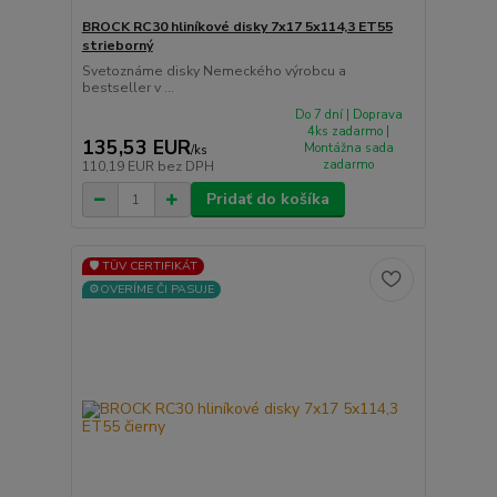
BROCK RC30 hliníkové disky 7x17 5x114,3 ET55
strieborný
Svetoznáme disky Nemeckého výrobcu a
bestseller v ...
Do 7 dní | Doprava
4ks zadarmo |
135,53 EUR
Montážna sada
/
ks
zadarmo
110,19 EUR
bez DPH
Pridať do košíka
🛡️ TÜV CERTIFIKÁT
⚙️OVERÍME ČI PASUJE