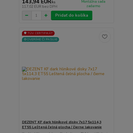
143,94 EUR
Montážna sada
/
ks
zadarmo
117,02 EUR
bez DPH
Pridať do košíka
🛡️ TÜV CERTIFIKÁT
⚙️OVERÍME ČI PASUJE
DEZENT KF dark hliníkové disky 7x17 5x114,3
ET55 Leštená čelná plocha / čierne lakovanie