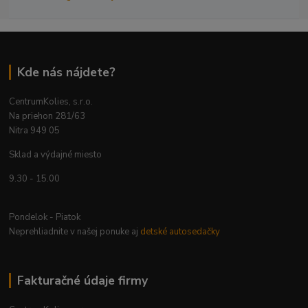
Kde nás nájdete?
CentrumKolies, s.r.o.
Na priehon 281/63
Nitra 949 05
Sklad a výdajné miesto
9.30 - 15.00
Pondelok - Piatok
Neprehliadnite v našej ponuke aj
detské autosedačky
Fakturačné údaje firmy