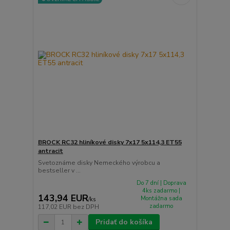
BROCK RC32 hliníkové disky 7x17 5x114,3 ET55
antracit
Svetoznáme disky Nemeckého výrobcu a
bestseller v ...
Do 7 dní | Doprava
4ks zadarmo |
143,94 EUR
Montážna sada
/
ks
zadarmo
117,02 EUR
bez DPH
Pridať do košíka