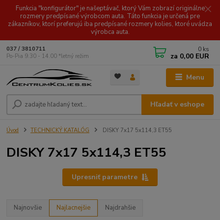
Funkcia "konfigurátor" je našeptávač, ktorý Vám zobrazí originálne
rozmery predpísané výrobcom auta. Táto funkcia je určená pre
zákazníkov, ktorí preferujú iba predpísané rozmery kolies, ktoré uvádza
výrobca auta.
0
ks
037 / 3810711
za
0,00 EUR
Po-Pia 9.30 - 14.00 *letný režim
Menu
Hľadať v eshope
Úvod
TECHNICKÝ KATALÓG
DISKY 7x17 5x114,3 ET55
DISKY 7x17 5x114,3 ET55
Upresniť parametre
Najnovšie
Najlacnejšie
Najdrahšie