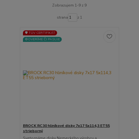
Zobrazujem 1-9 z 9
strana
z 1
🛡️ TÜV CERTIFIKÁT
⚙️OVERÍME ČI PASUJE
BROCK RC30 hliníkové disky 7x17 5x114,3 ET55
strieborný
Svetoznáme disky Nemeckého výrobcu a