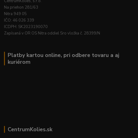
CentrumKolies, s.r.o.
Na priehon 281/63
Nitra 949 05
IČO: 46 026 339
ICDPH: SK2023190070
Zapísaná v OR OS Nitra oddiel Sro vložka č. 28399/N
Platby kartou online, pri odbere tovaru a aj
kuriérom
CentrumKolies.sk