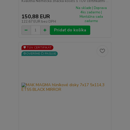
Kvalitná Nemecká značka kolies s TUV certifikátmi ...
Na sklade | Doprava
4ks zadarmo |
150,88 EUR
Montážna sada
zadarmo
122,67 EUR
bez DPH
Pridať do košíka
🛡️ TÜV CERTIFIKÁT
⚙️OVERÍME ČI PASUJE