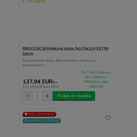
BROCK RC30 hliníkové disky 7x17 5x114,3 ET55
čierny
Svetoznáme disky Nemeckého výrobcu a
bestseller v ...
Do 7 dní | Doprava
4ks zadarmo |
137,94 EUR
Montážna sada
/
ks
zadarmo
112,15 EUR
bez DPH
Pridať do košíka
🛡️ TÜV CERTIFIKÁT
⚙️OVERÍME ČI PASUJE