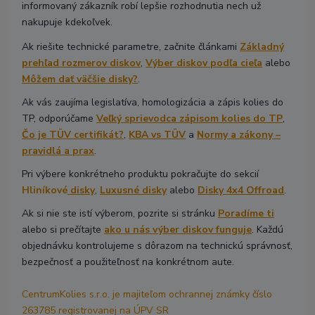
informovaný zákazník robí lepšie rozhodnutia nech už
nakupuje kdekoľvek.
Ak riešite technické parametre, začnite článkami
Základný
prehľad rozmerov diskov
,
Výber diskov podľa cieľa
alebo
Môžem dať väčšie disky?
.
Ak vás zaujíma legislatíva, homologizácia a zápis kolies do
TP, odporúčame
Veľký sprievodca zápisom kolies do TP
,
Čo je TÜV certifikát?
,
KBA vs TÜV
a
Normy a zákony –
pravidlá a prax
.
Pri výbere konkrétneho produktu pokračujte do sekcií
Hliníkové
disky
,
Luxusné disky
alebo
Disky 4x4 Offroad
.
Ak si nie ste istí výberom, pozrite si stránku
Poradíme ti
alebo si prečítajte
ako u nás výber diskov funguje
. Každú
objednávku kontrolujeme s dôrazom na technickú správnosť,
bezpečnosť a použiteľnosť na konkrétnom aute.
CentrumKolies s.r.o. je majiteľom ochrannej známky číslo
263785 registrovanej na ÚPV SR