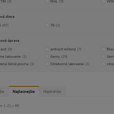
TIN
(3)
RIAL
(9)
WS
vá diera
6
(87)
76
(1)
hová úprava
racit
(9)
antracit leštený
(7)
Blac
rne lakovanie
(1)
čierny
(29)
čier
tená čelná plocha
(1)
Strieborné lakovanie
(1)
stri
šie
Najlacnejšie
Najdrahšie
m 1-21 z 88