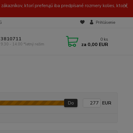
zákazníkov, ktorí preferujú iba predpísané rozmery kolies, ktoré
G
Prihlásenie
/ 3810711
0
ks
za
0,00 EUR
 9.30 - 14.00 *letný režim
Do
EUR