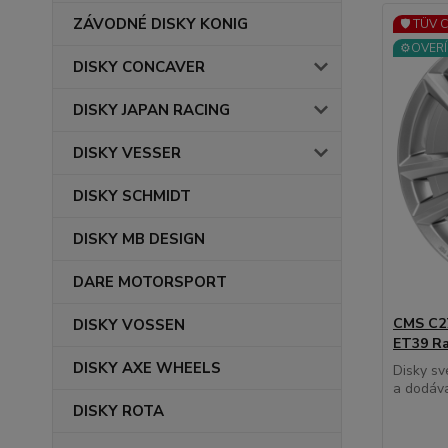
ZÁVODNÉ DISKY KONIG
🛡️ TÜV 
⚙️OVERÍ
DISKY CONCAVER
DISKY JAPAN RACING
DISKY VESSER
DISKY SCHMIDT
DISKY MB DESIGN
DARE MOTORSPORT
CMS C27
DISKY VOSSEN
ET39 Ra
DISKY AXE WHEELS
Disky s
a dodávat
DISKY ROTA