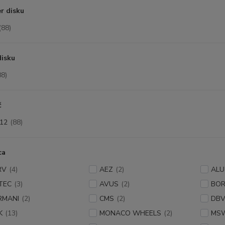
r disku
(88)
disku
88)
č
12
(88)
ca
RV
(4)
AEZ
(2)
ALU
TEC
(3)
AVUS
(2)
BOR
RMANI
(2)
CMS
(2)
DB
K
(13)
MONACO WHEELS
(2)
MS