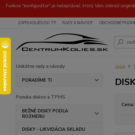
Funkcia "konfigurátor" je našeptávač, ktorý Vám zobrazí originá
ZÁPIS KOLIES DO TP
RADY A NÁVODY
OBCHODNÉ PODMI
Unikátne rady a návody
Úvod
DISK
PORADÍME TI
Ponuka diskov a TPMS
Cena:
BEŽNÉ DISKY PODĽA
ROZMERU
DISKY - LIKVIDÁCIA SKLADU