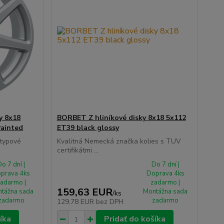
y 8x18
BORBET Z hliníkové disky 8x18 5x112
Painted
ET39 black glossy
 typové
Kvalitná Nemecká značka kolies s TUV
certifikátmi ...
o 7 dní |
Do 7 dní |
prava 4ks
Doprava 4ks
adarmo |
zadarmo |
159,63 EUR
tážna sada
Montážna sada
/
ks
zadarmo
zadarmo
129,78 EUR
bez DPH
íka
Pridať do košíka