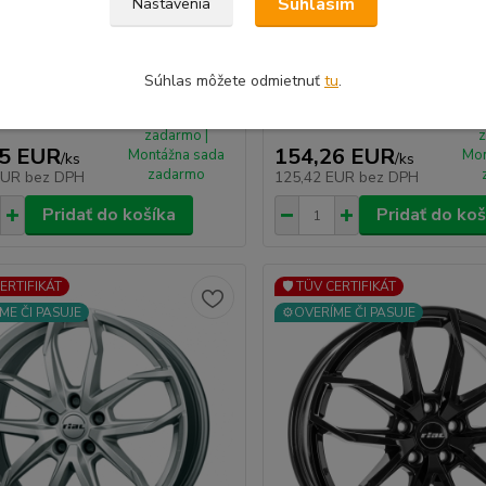
Súhlasím
Nastavenia
ET39 BLACK GLOSSY
ET39 BLACK GLOSSY
á Nemecká značka kolies s TUV
Kvalitná Nemecká značka koli
mi ...
certifikátmi ...
Súhlas môžete odmietnuť
tu
.
Do 7 dní |
D
Doprava 4ks
Do
zadarmo |
z
65 EUR
154,26 EUR
Montážna sada
Mon
/
ks
/
ks
zadarmo
EUR
bez DPH
125,42 EUR
bez DPH
Pridať do košíka
Pridať do koš
CERTIFIKÁT
🛡️ TÜV CERTIFIKÁT
ME ČI PASUJE
⚙️OVERÍME ČI PASUJE