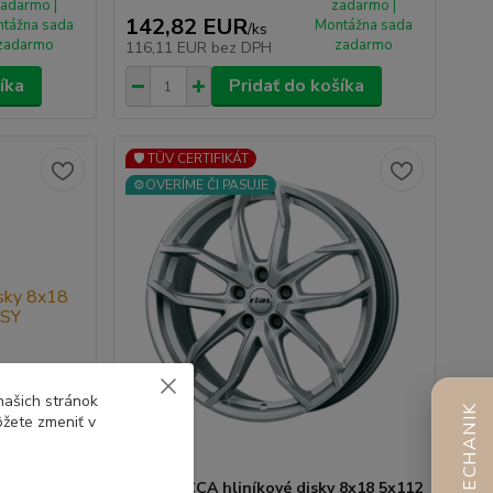
adarmo |
zadarmo |
142,82 EUR
tážna sada
Montážna sada
/
ks
zadarmo
zadarmo
116,11 EUR
bez DPH
íka
Pridať do košíka
🛡️ TÜV CERTIFIKÁT
⚙️OVERÍME ČI PASUJE
našich stránok
AI MECHANIK
ôžete zmeniť v
8x18 5x112
RIAL LUCCA hliníkové disky 8x18 5x112