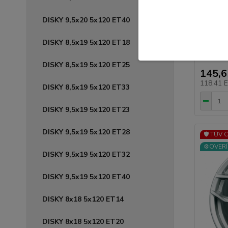
5x112 
DISKY 9,5x20 5x120 ET40
Kvalitn
certifikát
DISKY 8,5x19 5x120 ET18
DISKY 8,5x19 5x120 ET25
145,
118,41 
DISKY 8,5x19 5x120 ET33
DISKY 9,5x19 5x120 ET23
DISKY 9,5x19 5x120 ET28
🛡️ TÜV 
⚙️OVERÍ
DISKY 9,5x19 5x120 ET32
DISKY 9,5x19 5x120 ET40
DISKY 8x18 5x120 ET14
DISKY 8x18 5x120 ET20