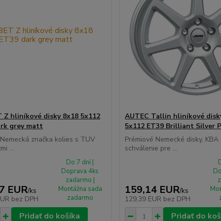
Z hliníkové disky 8x18 5x112
AUTEC Tallin hliníkové disk
rk grey matt
5x112 ET39 Brilliant Silver 
á Nemecká značka kolies s TUV
Prémiové Nemecké disky, KBA
mi ...
schválenie pre ...
Do 7 dní |
D
Doprava 4ks
Do
zadarmo |
z
57 EUR
159,14 EUR
Montážna sada
Mon
/
ks
/
ks
zadarmo
EUR
bez DPH
129,39 EUR
bez DPH
Pridať do košíka
Pridať do koš