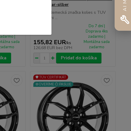
ET39 polar-silber
es s TUV
Kvalitná Nemecká značka kolies s TUV
certifikátmi ...
o 7 dní |
Do 7 dní |
prava 4ks
Doprava 4ks
adarmo |
zadarmo |
155,82 EUR
tážna sada
Montážna sada
/
ks
zadarmo
zadarmo
126,68 EUR
bez DPH
íka
Pridať do košíka
🛡️ TÜV CERTIFIKÁT
⚙️OVERÍME ČI PASUJE