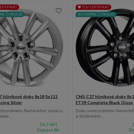
CERTIFIKÁT
🛡️ TÜV CERTIFIKÁT
ME ČI PASUJE
⚙️OVERÍME ČI PASUJE
 hliníkové disky 8x18 5x112
CMS C27 hliníkové disky 8x
cing Silver
ET39 Complete Black Gloss
vetoznámeho Nemeckého výrobcu
Disky svetoznámeho Nemecké
eľa ...
a dodávateľa ...
Do 7 dní |
D
Doprava 4ks
Do