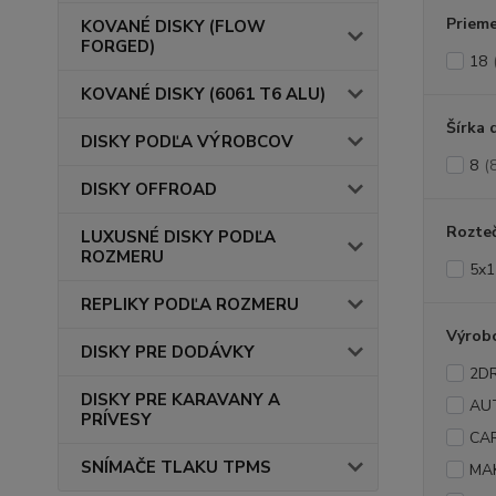
Prieme
KOVANÉ DISKY (FLOW
FORGED)
18
KOVANÉ DISKY (6061 T6 ALU)
Šírka 
DISKY PODĽA VÝROBCOV
8
(
DISKY OFFROAD
Rozte
LUXUSNÉ DISKY PODĽA
ROZMERU
5x1
REPLIKY PODĽA ROZMERU
Výrob
DISKY PRE DODÁVKY
2D
DISKY PRE KARAVANY A
AU
PRÍVESY
CA
SNÍMAČE TLAKU TPMS
MA