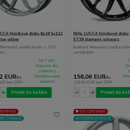
CCA hliníkové disky 8x18 5x112
RIAL LUCCA hliníkové disky
lar-silber
ET39 diamant-schwarz
á Nemecká značka kolies s TUV
Kvalitná Nemecká značka koli
mi ...
certifikátmi ...
Do 7 dní |
D
Doprava 4ks
Do
zadarmo |
z
82 EUR
158,06 EUR
Montážna sada
Mon
/
ks
/
ks
zadarmo
EUR
bez DPH
128,50 EUR
bez DPH
Pridať do košíka
Pridať do koš
CERTIFIKÁT
🛡️ TÜV CERTIFIKÁT
ME ČI PASUJE
⚙️OVERÍME ČI PASUJE