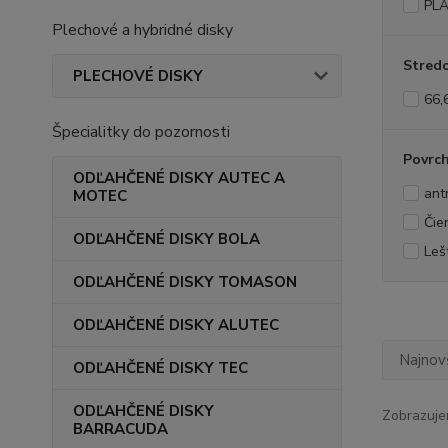
PLA
Plechové a hybridné disky
Stredo
PLECHOVÉ DISKY
66,
Špecialitky do pozornosti
Povrc
ODĽAHČENÉ DISKY AUTEC A
ant
MOTEC
Čie
ODĽAHČENÉ DISKY BOLA
Leš
ODĽAHČENÉ DISKY TOMASON
ODĽAHČENÉ DISKY ALUTEC
Najnov
ODĽAHČENÉ DISKY TEC
ODĽAHČENÉ DISKY
Zobrazuje
BARRACUDA