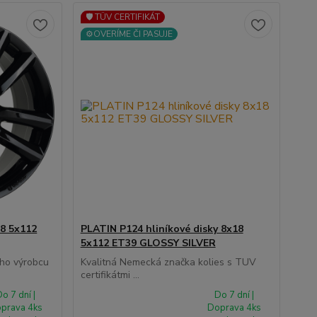
🛡️ TÜV CERTIFIKÁT
⚙️OVERÍME ČI PASUJE
18 5x112
PLATIN P124 hliníkové disky 8x18
5x112 ET39 GLOSSY SILVER
ho výrobcu
Kvalitná Nemecká značka kolies s TUV
certifikátmi ...
o 7 dní |
Do 7 dní |
prava 4ks
Doprava 4ks