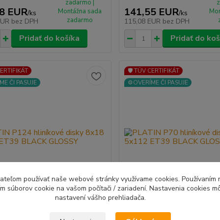
zadarmo |
z
48 EUR
141,55 EUR
Montážna sada
Mon
/
ks
/
ks
zadarmo
EUR
bez DPH
115,08 EUR
bez DPH
Pridať do košíka
Pridať do koš
CERTIFIKÁT
🛡️ TÜV CERTIFIKÁT
ME ČI PASUJE
⚙️OVERÍME ČI PASUJE
ívateľom používať naše webové stránky využívame cookies. Používaním 
ím súborov cookie na vašom počítači / zariadení. Nastavenia cookies m
nastavení vášho prehliadača.
P124 hliníkové disky 8x18
PLATIN P70 hliníkové disky 