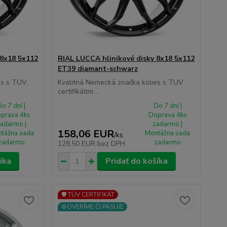
 8x18 5x112
RIAL LUCCA hliníkové disky 8x18 5x112
ET39 diamant-schwarz
es s TUV
Kvalitná Nemecká značka kolies s TUV
certifikátmi ...
o 7 dní |
Do 7 dní |
prava 4ks
Doprava 4ks
adarmo |
zadarmo |
158,06 EUR
tážna sada
Montážna sada
/
ks
zadarmo
zadarmo
128,50 EUR
bez DPH
íka
Pridať do košíka
🛡️ TÜV CERTIFIKÁT
⚙️OVERÍME ČI PASUJE