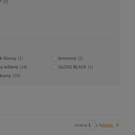
P
(3)
k Glossy
(1)
bronzový
(2)
ny leštený
(16)
GLOSS BLACK
(1)
eborný
(20)
strana
z 5
ďalšie