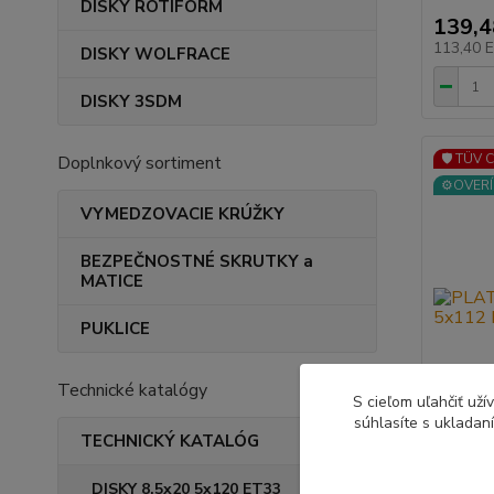
DISKY ROTIFORM
139,
113,40 
DISKY WOLFRACE
DISKY 3SDM
🛡️ TÜV 
Doplnkový sortiment
⚙️OVERÍ
VYMEDZOVACIE KRÚŽKY
BEZPEČNOSTNÉ SKRUTKY a
MATICE
PUKLICE
Technické katalógy
S cieľom uľahčiť už
súhlasíte s ukladan
TECHNICKÝ KATALÓG
DISKY 8,5x20 5x120 ET33
PLATIN 