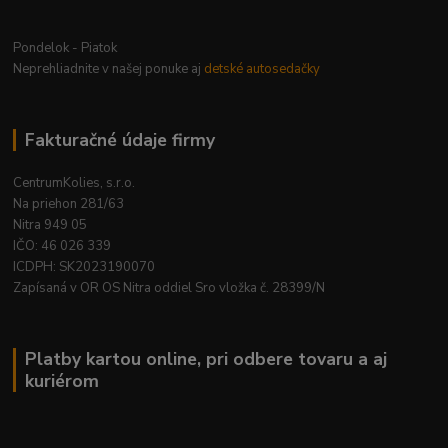
Pondelok - Piatok
Neprehliadnite v našej ponuke aj
detské autosedačky
Fakturačné údaje firmy
CentrumKolies, s.r.o.
Na priehon 281/63
Nitra 949 05
IČO: 46 026 339
ICDPH: SK2023190070
Zapísaná v OR OS Nitra oddiel Sro vložka č. 28399/N
Platby kartou online, pri odbere tovaru a aj
kuriérom