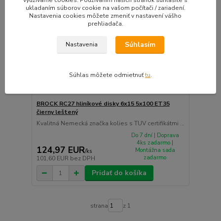
ukladaním súborov cookie na vašom počítači / zariadení.
Nastavenia cookies môžete zmeniť v nastavení vášho
prehliadača.
Súhlasím
Nastavenia
Súhlas môžete odmietnuť
tu
.
BROCK RC27 hliníkové disky 6x15 5x100 ET35
čierny leštený
Kvalitná Nemecká značka kolies s TUV certifikátmi ...
Do 7 dní | Doprava
4ks zadarmo |
124,97 EUR
Montážna sada
/
ks
zadarmo
101,60 EUR
bez DPH
Pridať do košíka
strana
z 1