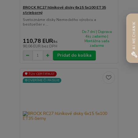
BROCK RC27 hliníkové disky 6x15 5x100 ET35
strieborný
Svetoznáme disky Nemeckého výrobcu a
AI MECHANIK
bestseller v ...
Do 7 dní | Doprava
4ks zadarmo |
110,78 EUR
Montážna sada
/
ks
zadarmo
90,06 EUR
bez DPH
Pridať do košíka
🛡️ TÜV CERTIFIKÁT
⚙️OVERÍME ČI PASUJE