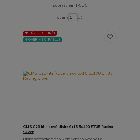
Zobrazujem 1-5 z 5
strana
z 1
🛡️ TÜV CERTIFIKÁT
⚙️OVERÍME ČI PASUJE
CMS C23 hliníkové disky 6x15 5x100 ET35 Racing
Silver
Disky svetoznámeho Nemeckého výrobcu a