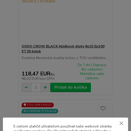
OXXO CROW BLACK hliníkové disky 6x15 5x100
ET35 black
Kvalitná Nemecká značka kolies s TUV certifikátmi ...
Do 7 dní | Doprava
4ks zadarmo |
118,47 EUR
Montážna sada
/
ks
zadarmo
96,32 EUR
bez DPH
Pridať do košíka
🛡️ TÜV CERTIFIKÁT
⚙️OVERÍME ČI PASUJE
S cieľom uľahčiť užívateľom používať naše webové stránky
využívame cookies. Používaním našich stránok súhlasíte s