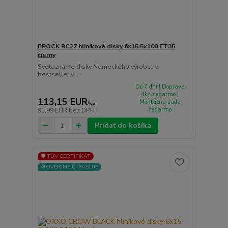
BROCK RC27 hliníkové disky 6x15 5x100 ET35
čierny
Svetoznáme disky Nemeckého výrobcu a
bestseller v ...
Do 7 dní | Doprava
4ks zadarmo |
113,15 EUR
Montážna sada
/
ks
zadarmo
91,99 EUR
bez DPH
Pridať do košíka
🛡️ TÜV CERTIFIKÁT
⚙️OVERÍME ČI PASUJE