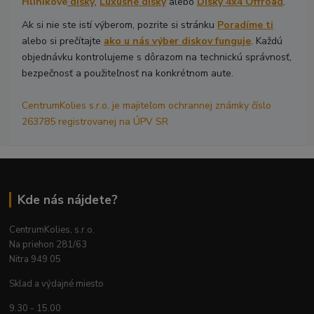
Hliníkové
disky
,
Luxusné disky
alebo
Disky 4x4 Offroad
.
Ak si nie ste istí výberom, pozrite si stránku
Poradíme ti
alebo si prečítajte
ako u nás výber diskov funguje
. Každú
objednávku kontrolujeme s dôrazom na technickú správnosť,
bezpečnosť a použiteľnosť na konkrétnom aute.
CentrumKolies s.r.o. je majiteľom ochrannej známky číslo
263785 registrovanej na ÚPV SR
Kde nás nájdete?
CentrumKolies, s.r.o.
Na priehon 281/63
Nitra 949 05
Sklad a výdajné miesto
9.30 - 15.00