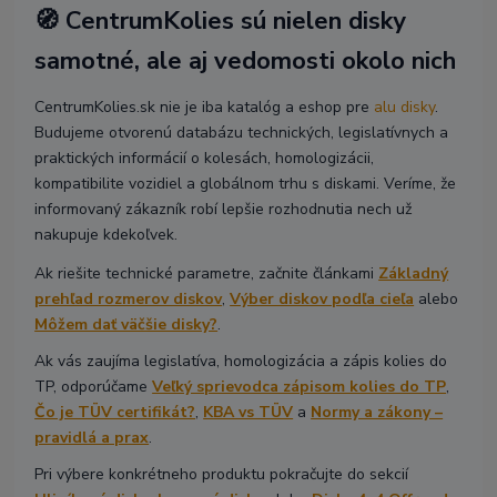
🧭 CentrumKolies sú nielen disky
samotné, ale aj vedomosti okolo nich
CentrumKolies.sk nie je iba katalóg a eshop pre
alu disky
.
Budujeme otvorenú databázu technických, legislatívnych a
praktických informácií o kolesách, homologizácii,
kompatibilite vozidiel a globálnom trhu s diskami. Veríme, že
informovaný zákazník robí lepšie rozhodnutia nech už
nakupuje kdekoľvek.
Ak riešite technické parametre, začnite článkami
Základný
prehľad rozmerov diskov
,
Výber diskov podľa cieľa
alebo
Môžem dať väčšie disky?
.
Ak vás zaujíma legislatíva, homologizácia a zápis kolies do
TP, odporúčame
Veľký sprievodca zápisom kolies do TP
,
Čo je TÜV certifikát?
,
KBA vs TÜV
a
Normy a zákony –
pravidlá a prax
.
Pri výbere konkrétneho produktu pokračujte do sekcií