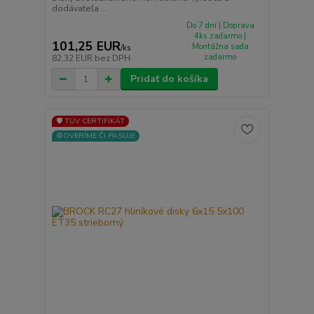
dodávateľa ...
Do 7 dní | Doprava
4ks zadarmo |
101,25 EUR
Montážna sada
/
ks
zadarmo
82,32 EUR
bez DPH
Pridať do košíka
🛡️ TÜV CERTIFIKÁT
⚙️OVERÍME ČI PASUJE