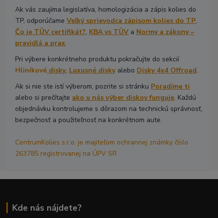
Ak vás zaujíma legislatíva, homologizácia a zápis kolies do
TP, odporúčame
Veľký sprievodca zápisom kolies do TP
,
Čo je TÜV certifikát?
,
KBA vs TÜV
a
Normy a zákony –
pravidlá a prax
.
Pri výbere konkrétneho produktu pokračujte do sekcií
Hliníkové
disky
,
Luxusné disky
alebo
Disky 4x4 Offroad
.
Ak si nie ste istí výberom, pozrite si stránku
Poradíme ti
alebo si prečítajte
ako u nás výber diskov funguje
. Každú
objednávku kontrolujeme s dôrazom na technickú správnosť,
bezpečnosť a použiteľnosť na konkrétnom aute.
CentrumKolies s.r.o. je majiteľom ochrannej známky číslo
263785 registrovanej na ÚPV SR
Kde nás nájdete?