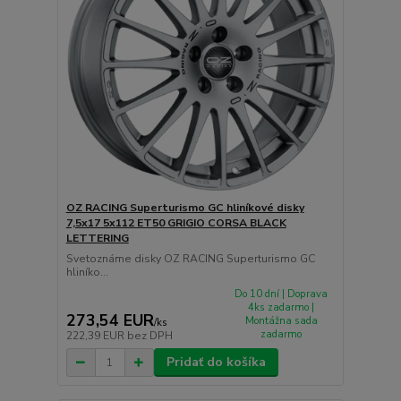
OZ RACING Superturismo GC hliníkové disky
7,5x17 5x112 ET50 GRIGIO CORSA BLACK
LETTERING
Svetoznáme disky OZ RACING Superturismo GC
hliníko...
Do 10 dní | Doprava
4ks zadarmo |
273,54 EUR
Montážna sada
/
ks
zadarmo
222,39 EUR
bez DPH
Pridať do košíka