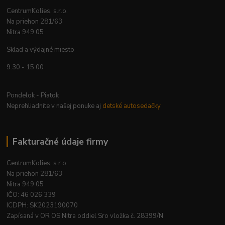
CentrumKolies, s.r.o.
Na priehon 281/63
Nitra 949 05
Sklad a výdajné miesto
9.30 - 15.00
Pondelok - Piatok
Neprehliadnite v našej ponuke aj
detské autosedačky
Fakturačné údaje firmy
CentrumKolies, s.r.o.
Na priehon 281/63
Nitra 949 05
IČO: 46 026 339
ICDPH: SK2023190070
Zapísaná v OR OS Nitra oddiel Sro vložka č. 28399/N