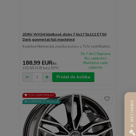
2DRV WH34 hliníkové disky 7,5x17 5x112 ET50
Dark gunmetal full machined
Kvalitná Nemecká značka kolies s TUV certifikátmi ...
Do 7 dní | Doprava
4ks zadarmo |
188,99 EUR
Montážna sada
/
ks
zadarmo
153,65 EUR
bez DPH
Pridať do košíka
🛡️ TÜV CERTIFIKÁT
⚙️OVERÍME ČI PASUJE
AI MECHANIK