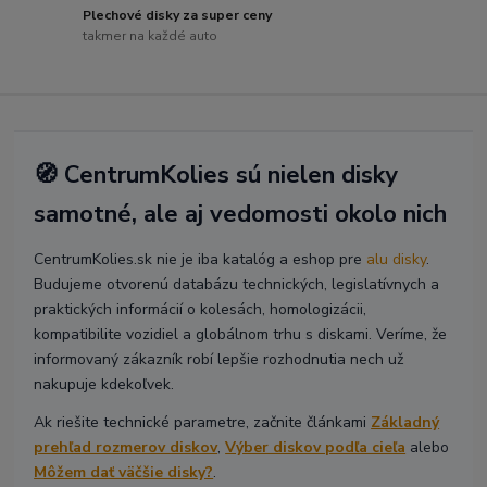
Plechové disky za super ceny
takmer na každé auto
🧭 CentrumKolies sú nielen disky
samotné, ale aj vedomosti okolo nich
CentrumKolies.sk nie je iba katalóg a eshop pre
alu disky
.
Budujeme otvorenú databázu technických, legislatívnych a
praktických informácií o kolesách, homologizácii,
kompatibilite vozidiel a globálnom trhu s diskami. Veríme, že
informovaný zákazník robí lepšie rozhodnutia nech už
nakupuje kdekoľvek.
Ak riešite technické parametre, začnite článkami
Základný
prehľad rozmerov diskov
,
Výber diskov podľa cieľa
alebo
Môžem dať väčšie disky?
.