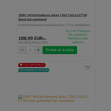
2DRV WH34 hliníkové disky 7,5x17 5x112 ET50
Black full machined
Kvalitná Nemecká značka kolies s TUV certifikátmi ...
Do 7 dní | Doprava
4ks zadarmo |
188,99 EUR
Montážna sada
/
ks
zadarmo
153,65 EUR
bez DPH
Pridať do košíka
🛡️ TÜV CERTIFIKÁT
⚙️OVERÍME ČI PASUJE