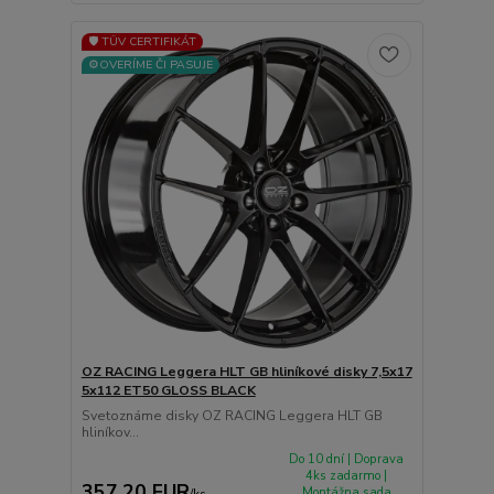
🛡️ TÜV CERTIFIKÁT
⚙️OVERÍME ČI PASUJE
OZ RACING Leggera HLT GB hliníkové disky 7,5x17
5x112 ET50 GLOSS BLACK
Svetoznáme disky OZ RACING Leggera HLT GB
hliníkov...
Do 10 dní | Doprava
4ks zadarmo |
357,20 EUR
Montážna sada