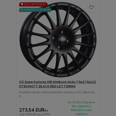
🛡️ TÜV CERTIFIKÁT
⚙️OVERÍME ČI PASUJE
OZ Superturismo MB hliníkové disky 7,5x17 5x112
ET50 MATT BLACK RED LETTERING
Kvalitné disky svetoznámeho výrobcu OZ výbornej
k...
Do 10 dní | Doprava
4ks zadarmo |
273,54 EUR
Montážna sada
/
ks
zadarmo
222,39 EUR
bez DPH