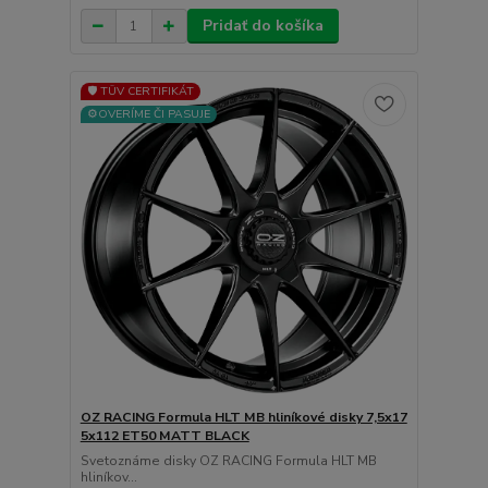
Pridať do košíka
🛡️ TÜV CERTIFIKÁT
⚙️OVERÍME ČI PASUJE
OZ RACING Formula HLT MB hliníkové disky 7,5x17
5x112 ET50 MATT BLACK
Svetoznáme disky OZ RACING Formula HLT MB
hliníkov...