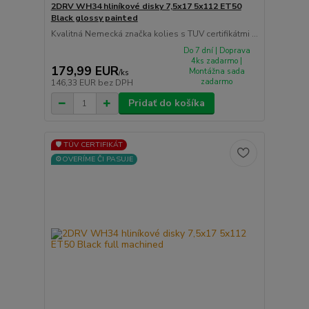
2DRV WH34 hliníkové disky 7,5x17 5x112 ET50
Black glossy painted
Kvalitná Nemecká značka kolies s TUV certifikátmi ...
Do 7 dní | Doprava
4ks zadarmo |
179,99 EUR
Montážna sada
/
ks
zadarmo
146,33 EUR
bez DPH
Pridať do košíka
🛡️ TÜV CERTIFIKÁT
⚙️OVERÍME ČI PASUJE