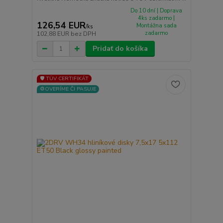
Do 10 dní | Doprava
4ks zadarmo |
126,54 EUR
Montážna sada
/
ks
zadarmo
102,88 EUR
bez DPH
Pridať do košíka
🛡️ TÜV CERTIFIKÁT
⚙️OVERÍME ČI PASUJE