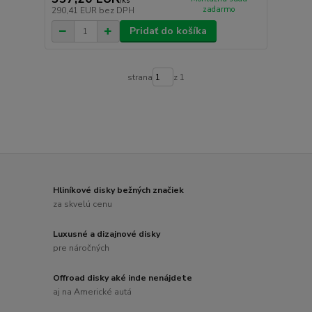
/
ks
zadarmo
290,41 EUR
bez DPH
Pridať do košíka
strana
z 1
Hliníkové disky bežných značiek
za skvelú cenu
Luxusné a dizajnové disky
pre náročných
Offroad disky aké inde nenájdete
aj na Americké autá