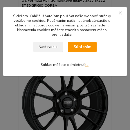
OZ Formula HLT GC hliníkové disky 7,5x17 5x112
ET50 GRIGIO CORSA
Kvalitné disky svetoznámeho výrobcu OZ výbornej
S cieľom uľahčiť užívateľom používať naše webové stránky
k...
využívame cookies. Používaním našich stránok súhlasíte s
Do 10 dní | Doprava
ukladaním súborov cookie na vašom počítači / zariadení.
4ks zadarmo |
Nastavenia cookies môžete zmeniť v nastavení vášho
310,20 EUR
Montážna sada
/
ks
prehliadača.
zadarmo
252,20 EUR
bez DPH
Pridať do košíka
Súhlasím
Nastavenia
🛡️ TÜV CERTIFIKÁT
Súhlas môžete odmietnuť
tu
.
⚙️OVERÍME ČI PASUJE