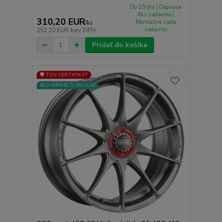
Do 10 dní | Doprava
4ks zadarmo |
310,20 EUR
Montážna sada
/
ks
zadarmo
252,20 EUR
bez DPH
Pridať do košíka
🛡️ TÜV CERTIFIKÁT
⚙️OVERÍME ČI PASUJE