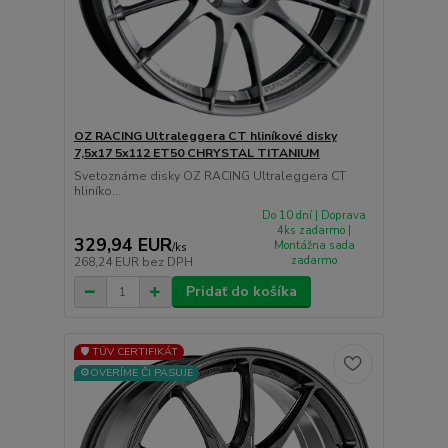
OZ RACING Ultraleggera CT hliníkové disky
7,5x17 5x112 ET50 CHRYSTAL TITANIUM
Svetoznáme disky OZ RACING Ultraleggera CT
hliníko...
Do 10 dní | Doprava
4ks zadarmo |
329,94 EUR
Montážna sada
/
ks
zadarmo
268,24 EUR
bez DPH
Pridať do košíka
🛡️ TÜV CERTIFIKÁT
⚙️OVERÍME ČI PASUJE