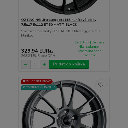
OZ RACING Ultraleggera MB hliníkové disky
7,5x17 5x112 ET50 MATT BLACK
Svetoznáme disky OZ RACING Ultraleggera MB
hliníko...
Do 10 dní | Doprava
4ks zadarmo |
329,94 EUR
Montážna sada
/
ks
zadarmo
268,24 EUR
bez DPH
Pridať do košíka
🛡️ TÜV CERTIFIKÁT
⚙️OVERÍME ČI PASUJE