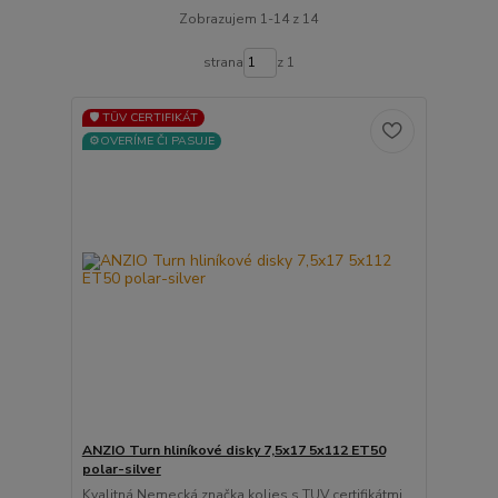
Zobrazujem 1-14 z 14
strana
z 1
🛡️ TÜV CERTIFIKÁT
⚙️OVERÍME ČI PASUJE
ANZIO Turn hliníkové disky 7,5x17 5x112 ET50
polar-silver
Kvalitná Nemecká značka kolies s TUV certifikátmi ...