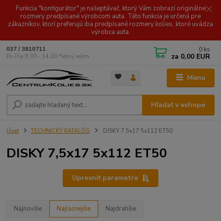
Funkcia "konfigurátor" je našeptávač, ktorý Vám zobrazí originálne
rozmery predpísané výrobcom auta. Táto funkcia je určená pre
zákazníkov, ktorí preferujú iba predpísané rozmery kolies, ktoré uvádza
výrobca auta.
0
ks
037 / 3810711
za
0,00 EUR
Po-Pia 9.30 - 14.00 *letný režim
Menu
Hľadať v eshope
Úvod
TECHNICKÝ KATALÓG
DISKY 7,5x17 5x112 ET50
DISKY 7,5x17 5x112 ET50
Upresniť parametre
Najnovšie
Najlacnejšie
Najdrahšie