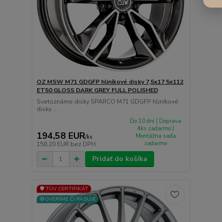
OZ MSW M71 GDGFP hliníkové disky 7,5x17 5x112
ET50 GLOSS DARK GREY FULL POLISHED
Svetoznáme disky SPARCO M71 GDGFP hliníkové
disky ...
Do 10 dní | Doprava
4ks zadarmo |
194,58 EUR
Montážna sada
/
ks
zadarmo
158,20 EUR
bez DPH
Pridať do košíka
🛡️ TÜV CERTIFIKÁT
⚙️OVERÍME ČI PASUJE