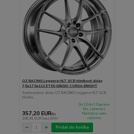
OZ RACING Leggera HLT GCB hliníkové disky
7,5x17 5x112 ET50 GRIGIO CORSA BRIGHT
Svetoznáme disky OZ RACING Leggera HLT GCB
hliníko...
Do 10 dní | Doprava
4ks zadarmo |
357,20 EUR
Montážna sada
/
ks
zadarmo
290,41 EUR
bez DPH
Pridať do košíka