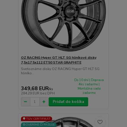
OZ RACING Hyper GT HLT SG hliníkové disky
7,5x17 5x112 ET50 STAR GRAPHITE
Svetoznáme disky OZ RACING Hyper GT HLT SG
hliníko...
Do 10 dní | Doprava
4ks zadarmo |
349,68 EUR
Montážna sada
/
ks
zadarmo
284,29 EUR
bez DPH
Pridať do košíka
🛡️ TÜV CERTIFIKÁT
⚙️OVERÍME ČI PASUJE