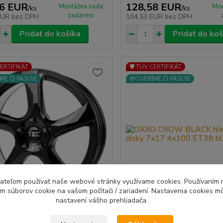
46 EUR
128,58 EUR
Montážna sada
Mon
/
ks
/
ks
zadarmo
EUR
bez DPH
104,53 EUR
bez DPH
Pridať do košíka
Pridať do koš
CERTIFIKÁT
🛡️ TÜV CERTIFIKÁT
ME ČI PASUJE
⚙️OVERÍME ČI PASUJE
ívateľom používať naše webové stránky využívame cookies. Používaním 
ím súborov cookie na vašom počítači / zariadení. Nastavenia cookies m
nastavení vášho prehliadača.
EEDWHEELS AS5 hliníkové
OXXO CROW BLACK hliníkov