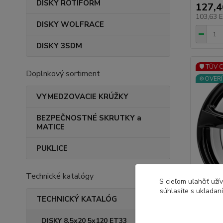
DISKY ROTIFORM
127,
103,63 
DISKY WOLFRACE
DISKY 3SDM
🛡️ TÜV 
Doplnkový sortiment
⚙️OVERÍ
VYMEDZOVACIE KRÚŽKY
BEZPEČNOSTNÉ SKRUTKY a
MATICE
PUKLICE
Technické katalógy
S cieľom uľahčiť už
súhlasíte s ukladan
TECHNICKÝ KATALÓG
TEC-SP
DISKY 8,5x20 5x120 ET33