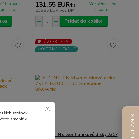
131,55 EUR
tážna sada
Montážna sada
/
ks
zadarmo
zadarmo
106,95 EUR
bez DPH
íka
Pridať do košíka
🛡️ TÜV CERTIFIKÁT
⚙️OVERÍME ČI PASUJE
našich stránok
AI MECHANIK
ôžete zmeniť v
é disky
DEZENT TN silver hliníkové disky 7x17