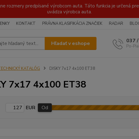
lne rozmery predpísané výrobcom auta. Táto funkcia je určená pre 
uvádza výrobca auta.
ENKY
KONTAKT
PRÁVNA KLASIFIKÁCIA ZNAČIEK
RADAR
BLO
037 
Hľadať v eshope
Po-Pia
TECHNICKÝ KATALÓG
DISKY 7x17 4x100 ET38
Y 7x17 4x100 ET38
EUR
Od