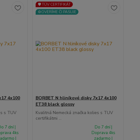
🛡️ TÜV CERTIFIKÁT
⚙️OVERÍME ČI PASUJE
x17 4x100
BORBET N hliníkové disky 7x17 4x100
ET38 black glossy
es s TUV
Kvalitná Nemecká značka kolies s TUV
certifikátmi ...
o 7 dní |
Do 7 dní |
prava 4ks
Doprava 4ks
adarmo |
zadarmo |