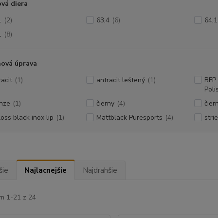
vá diera
1
(2)
63,4
(6)
64,1
1
(8)
hová úprava
racit
(1)
antracit leštený
(1)
BFP 
Poli
nze
(1)
čierny
(4)
čier
loss black inox lip
(1)
Mattblack Puresports
(4)
stri
šie
Najlacnejšie
Najdrahšie
m 1-21 z 24