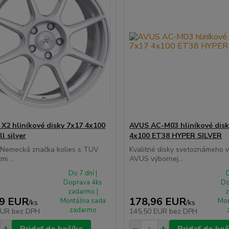
X2 hliníkové disky 7x17 4x100
AVUS AC-M03 hliníkové disk
l silver
4x100 ET38 HYPER SILVER
á Nemecká značka kolies s TUV
Kvalitné disky svetoznámeho 
mi ...
AVUS výbornej...
Do 7 dní |
D
Doprava 4ks
Do
zadarmo |
z
99 EUR
178,96 EUR
Montážna sada
Mon
/
ks
/
ks
zadarmo
EUR
bez DPH
145,50 EUR
bez DPH