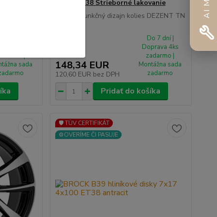
4x100 ET38 Strieborné lakovanie
es s TUV
Pekný a funkčný dizajn kolies DEZENT TN
silver hli...
o 7 dní |
Do 7 dní |
prava 4ks
Doprava 4ks
adarmo |
zadarmo |
148,34 EUR
tážna sada
Montážna sada
zadarmo
zadarmo
120,60 EUR
bez DPH
íka
Pridať do košíka
🛡️ TÜV CERTIFIKÁT
⚙️OVERÍME ČI PASUJE