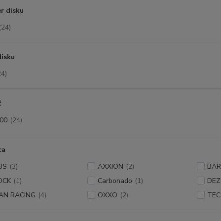
r disku
(24)
disku
24)
č
00
(24)
ca
US
(3)
AXXION
(2)
BA
OCK
(1)
Carbonado
(1)
DEZ
AN RACING
(4)
OXXO
(2)
TEC