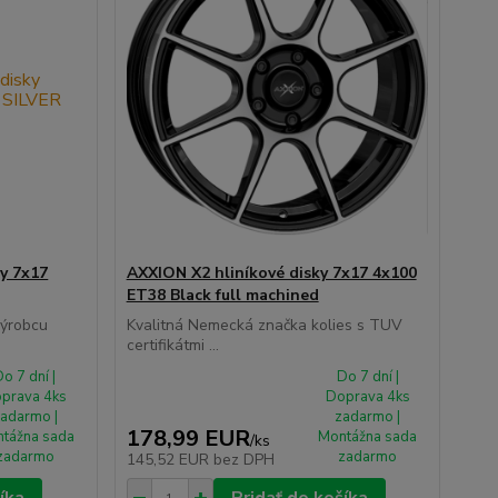
y 7x17
AXXION X2 hliníkové disky 7x17 4x100
ET38 Black full machined
výrobcu
Kvalitná Nemecká značka kolies s TUV
certifikátmi ...
o 7 dní |
Do 7 dní |
prava 4ks
Doprava 4ks
adarmo |
zadarmo |
178,99 EUR
tážna sada
Montážna sada
/
ks
zadarmo
zadarmo
145,52 EUR
bez DPH