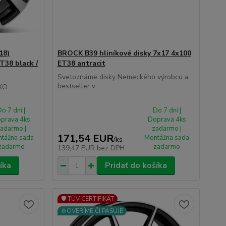
18)
BROCK B39 hliníkové disky 7x17 4x100
T38 black /
ET38 antracit
Svetoznáme disky Nemeckého výrobcu a
bestseller v ...
XXO
o 7 dní |
Do 7 dní |
prava 4ks
Doprava 4ks
adarmo |
zadarmo |
171,54 EUR
tážna sada
Montážna sada
/
ks
zadarmo
zadarmo
139,47 EUR
bez DPH
íka
Pridať do košíka
🛡️ TÜV CERTIFIKÁT
⚙️OVERÍME ČI PASUJE