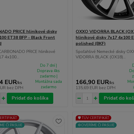
ADO PRICE hliníkové disky
OXXO VIDORRA BLACK (OX
100 ET38 BFP - Black Front
hliníkové disky 7x17 4x100 E
d
polished (BKF)
 CARBONADO PRICE hliníkové
Spoľahlivé Nemecké disky O
17 4x100...
VIDORRA BLACK (OX18)...
Do 7 dní |
D
Doprava 4ks
Do
zadarmo |
z
44 EUR
166,90 EUR
Montážna sada
Mon
/
ks
/
ks
zadarmo
EUR
bez DPH
135,69 EUR
bez DPH
Pridať do košíka
Pridať do koš
CERTIFIKÁT
🛡️ TÜV CERTIFIKÁT
ME ČI PASUJE
⚙️OVERÍME ČI PASUJE