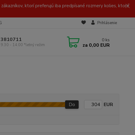
zákazníkov, ktorí preferujú iba predpísané rozmery kolies, ktoré
G
Prihlásenie
/ 3810711
0
ks
za
0,00 EUR
 9.30 - 14.00 *letný režim
Do
EUR