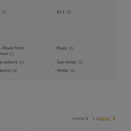
(3)
67,1
(5)
- Black Front
Black
(1)
shed
(1)
ny leštený
(4)
Gun metal
(1)
eborný
(4)
White
(1)
strana
z 2
ďalšie