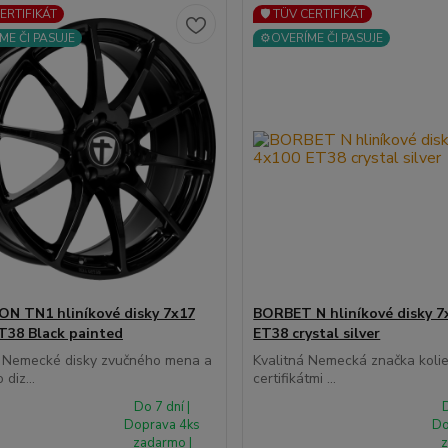
CERTIFIKÁT
🛡️ TÜV CERTIFIKÁT
ME ČI PASUJE
⚙️OVERÍME ČI PASUJE
 TN1 hliníkové disky 7x17
BORBET N hliníkové disky 7
T38 Black painted
ET38 crystal silver
 Nemecké disky zvučného mena a
Kvalitná Nemecká značka koli
diz...
certifikátmi ...
Do 7 dní |
D
Doprava 4ks
Do
zadarmo |
z