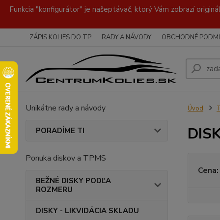
Funkcia "konfigurátor" je našeptávač, ktorý Vám zobrazí originá
ZÁPIS KOLIES DO TP
RADY A NÁVODY
OBCHODNÉ PODMI
Unikátne rady a návody
Úvod
DISK
PORADÍME TI
Ponuka diskov a TPMS
Cena:
BEŽNÉ DISKY PODĽA
ROZMERU
DISKY - LIKVIDÁCIA SKLADU