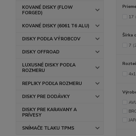
Prieme
KOVANÉ DISKY (FLOW
FORGED)
17
KOVANÉ DISKY (6061 T6 ALU)
Šírka 
DISKY PODĽA VÝROBCOV
7
(
DISKY OFFROAD
Rozte
LUXUSNÉ DISKY PODĽA
ROZMERU
4x1
REPLIKY PODĽA ROZMERU
Výrob
DISKY PRE DODÁVKY
AV
DISKY PRE KARAVANY A
BR
PRÍVESY
JAP
SNÍMAČE TLAKU TPMS