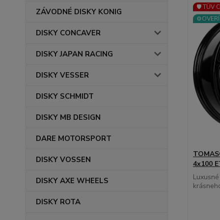
🛡️ TÜV 
ZÁVODNÉ DISKY KONIG
⚙️OVERÍ
DISKY CONCAVER
DISKY JAPAN RACING
DISKY VESSER
DISKY SCHMIDT
DISKY MB DESIGN
DARE MOTORSPORT
TOMASON
DISKY VOSSEN
4x100 E
Luxusné
DISKY AXE WHEELS
krásneho 
DISKY ROTA