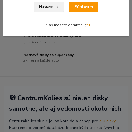
za skvelú cenu
Súhlasím
Nastavenia
Luxusné a dizajnové disky
pre náročných
Súhlas môžete odmietnuť
tu
.
Offroad disky aké inde nenájdete
aj na Americké autá
Plechové disky za super ceny
takmer na každé auto
🧭 CentrumKolies sú nielen disky
samotné, ale aj vedomosti okolo nich
CentrumKolies.sk nie je iba katalóg a eshop pre
alu disky
.
Budujeme otvorenú databázu technických, legislatívnych a