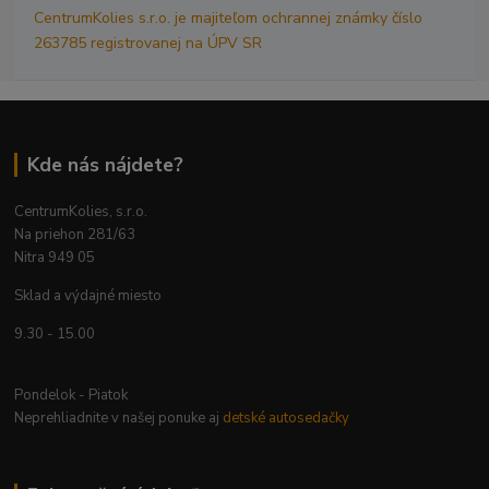
CentrumKolies s.r.o. je majiteľom ochrannej známky číslo
263785 registrovanej na ÚPV SR
Kde nás nájdete?
CentrumKolies, s.r.o.
Na priehon 281/63
Nitra 949 05
Sklad a výdajné miesto
9.30 - 15.00
Pondelok - Piatok
Neprehliadnite v našej ponuke aj
detské autosedačky