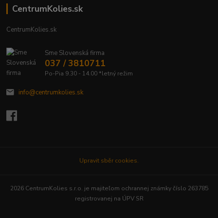
CentrumKolies.sk
CentrumKolies.sk
Sme Slovenská firma
037 / 3810711
Po-Pia 9.30 - 14.00 *letný režim
info@centrumkolies.sk
Upravit sběr cookies.
2026 CentrumKolies s.r.o. je majiteľom ochrannej známky číslo 263785
registrovanej na ÚPV SR