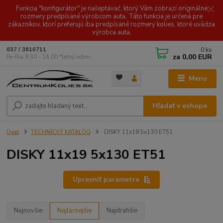
Funkcia "konfigurátor" je našeptávač, ktorý Vám zobrazí originálne
rozmery predpísané výrobcom auta. Táto funkcia je určená pre
zákazníkov, ktorí preferujú iba predpísané rozmery kolies, ktoré uvádza
výrobca auta.
0
ks
037 / 3810711
za
0,00 EUR
Po-Pia 9.30 - 14.00 *letný režim
Menu
Hľadať v eshope
Úvod
TECHNICKÝ KATALÓG
DISKY 11x19 5x130 ET51
DISKY 11x19 5x130 ET51
Upresniť parametre
Najnovšie
Najlacnejšie
Najdrahšie