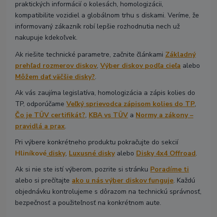
praktických informácií o kolesách, homologizácii,
kompatibilite vozidiel a globálnom trhu s diskami. Veríme, že
informovaný zákazník robí lepšie rozhodnutia nech už
nakupuje kdekoľvek.
Ak riešite technické parametre, začnite článkami
Základný
prehľad rozmerov diskov
,
Výber diskov podľa cieľa
alebo
Môžem dať väčšie disky?
.
Ak vás zaujíma legislatíva, homologizácia a zápis kolies do
TP, odporúčame
Veľký sprievodca zápisom kolies do TP
,
Čo je TÜV certifikát?
,
KBA vs TÜV
a
Normy a zákony –
pravidlá a prax
.
Pri výbere konkrétneho produktu pokračujte do sekcií
Hliníkové
disky
,
Luxusné disky
alebo
Disky 4x4 Offroad
.
Ak si nie ste istí výberom, pozrite si stránku
Poradíme ti
alebo si prečítajte
ako u nás výber diskov funguje
. Každú
objednávku kontrolujeme s dôrazom na technickú správnosť,
bezpečnosť a použiteľnosť na konkrétnom aute.