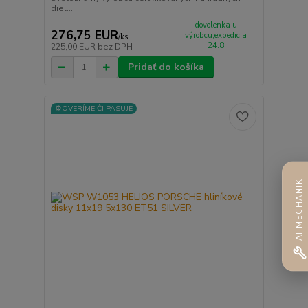
diel...
dovolenka u
276,75 EUR
výrobcu,expedicia
/
ks
24.8
225,00 EUR
bez DPH
Pridať do košíka
⚙️OVERÍME ČI PASUJE
AI MECHANIK