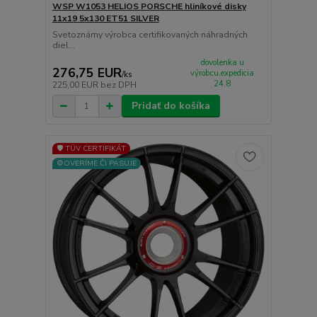
WSP W1053 HELIOS PORSCHE hliníkové disky
11x19 5x130 ET51 SILVER
Svetoznámy výrobca certifikovaných náhradných
diel...
dovolenka u
276,75 EUR
výrobcu,expedicia
/
ks
24.8
225,00 EUR
bez DPH
Pridať do košíka
🛡️ TÜV CERTIFIKÁT
⚙️OVERÍME ČI PASUJE