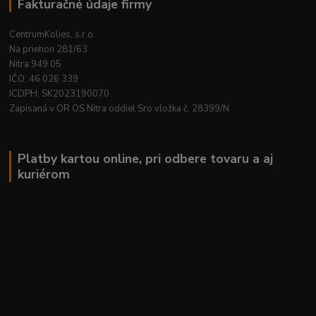
Fakturačné údaje firmy
CentrumKolies, s.r.o.
Na priehon 281/63
Nitra 949 05
IČO: 46 026 339
ICDPH: SK2023190070
Zapísaná v OR OS Nitra oddiel Sro vložka č. 28399/N
Platby kartou online, pri odbere tovaru a aj
kuriérom