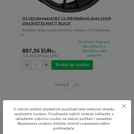
OZ Ultraleggera HLT CL MB hliníkové disky 11x19
15x130 ET51 MATT BLACK
Kvalitné disky svetoznámeho výrobcu OZ výbornej
k...
Do 10 dní | Doprava
4ks zadarmo |
887,36 EUR
Montážna sada
/
ks
zadarmo
721,43 EUR
bez DPH
Pridať do košíka
strana
z 1
S cieľom uľahčiť užívateľom používať naše webové stránky
využívame cookies. Používaním našich stránok súhlasíte s
ukladaním súborov cookie na vašom počítači / zariadení.
Nastavenia cookies môžete zmeniť v nastavení vášho
prehliadača.
Hliníkové disky bežných značiek