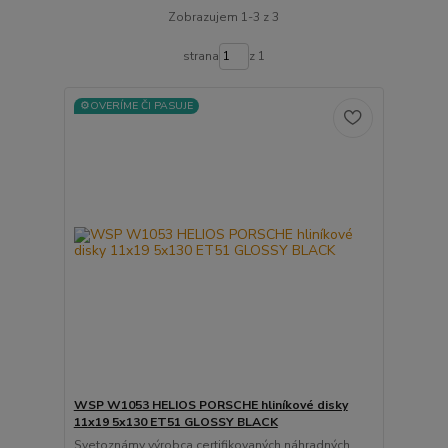
Zobrazujem 1-3 z 3
strana
z 1
⚙️OVERÍME ČI PASUJE
WSP W1053 HELIOS PORSCHE hliníkové disky
11x19 5x130 ET51 GLOSSY BLACK
Svetoznámy výrobca certifikovaných náhradných