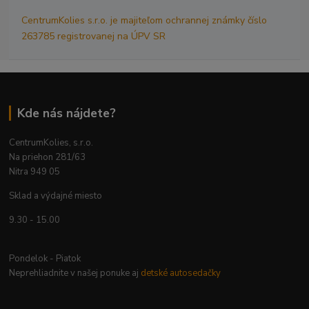
CentrumKolies s.r.o. je majiteľom ochrannej známky číslo
263785 registrovanej na ÚPV SR
Kde nás nájdete?
CentrumKolies, s.r.o.
Na priehon 281/63
Nitra 949 05
Sklad a výdajné miesto
9.30 - 15.00
Pondelok - Piatok
Neprehliadnite v našej ponuke aj
detské autosedačky