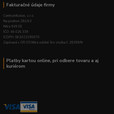
Fakturačné údaje firmy
CentrumKolies, s.r.o.
Na priehon 281/63
Nitra 949 05
IČO: 46 026 339
ICDPH: SK2023190070
Zapísaná v OR OS Nitra oddiel Sro vložka č. 28399/N
Platby kartou online, pri odbere tovaru a aj
kuriérom