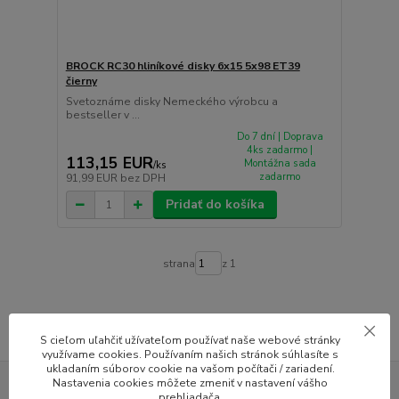
BROCK RC30 hliníkové disky 6x15 5x98 ET39
čierny
Svetoznáme disky Nemeckého výrobcu a
bestseller v ...
Do 7 dní | Doprava
4ks zadarmo |
113,15 EUR
Montážna sada
/
ks
zadarmo
91,99 EUR
bez DPH
Pridať do košíka
strana
z 1
S cieľom uľahčiť užívateľom používať naše webové stránky
využívame cookies. Používaním našich stránok súhlasíte s
ukladaním súborov cookie na vašom počítači / zariadení.
Nastavenia cookies môžete zmeniť v nastavení vášho
prehliadača.