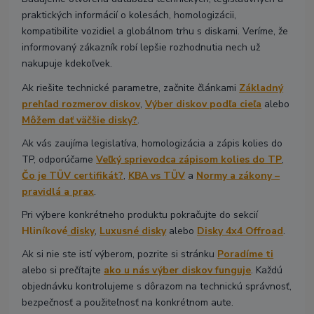
praktických informácií o kolesách, homologizácii,
kompatibilite vozidiel a globálnom trhu s diskami. Veríme, že
informovaný zákazník robí lepšie rozhodnutia nech už
nakupuje kdekoľvek.
Ak riešite technické parametre, začnite článkami
Základný
prehľad rozmerov diskov
,
Výber diskov podľa cieľa
alebo
Môžem dať väčšie disky?
.
Ak vás zaujíma legislatíva, homologizácia a zápis kolies do
TP, odporúčame
Veľký sprievodca zápisom kolies do TP
,
Čo je TÜV certifikát?
,
KBA vs TÜV
a
Normy a zákony –
pravidlá a prax
.
Pri výbere konkrétneho produktu pokračujte do sekcií
Hliníkové
disky
,
Luxusné disky
alebo
Disky 4x4 Offroad
.
Ak si nie ste istí výberom, pozrite si stránku
Poradíme ti
alebo si prečítajte
ako u nás výber diskov funguje
. Každú
objednávku kontrolujeme s dôrazom na technickú správnosť,
bezpečnosť a použiteľnosť na konkrétnom aute.