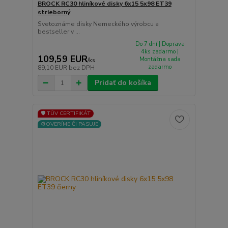
BROCK RC30 hliníkové disky 6x15 5x98 ET39
strieborný
Svetoznáme disky Nemeckého výrobcu a
bestseller v ...
Do 7 dní | Doprava
4ks zadarmo |
109,59 EUR
Montážna sada
/
ks
zadarmo
89,10 EUR
bez DPH
Pridať do košíka
🛡️ TÜV CERTIFIKÁT
⚙️OVERÍME ČI PASUJE