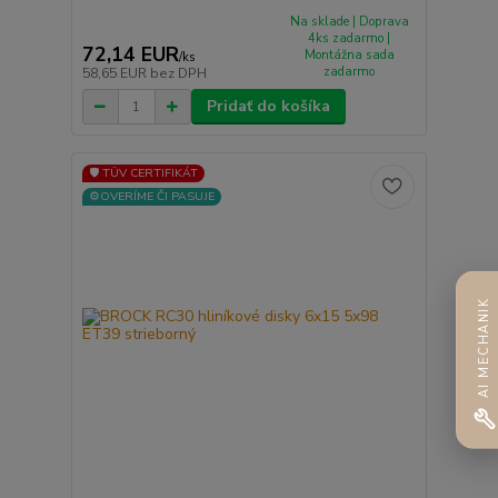
Na sklade | Doprava
4ks zadarmo |
72,14 EUR
Montážna sada
/
ks
zadarmo
58,65 EUR
bez DPH
Pridať do košíka
🛡️ TÜV CERTIFIKÁT
⚙️OVERÍME ČI PASUJE
AI MECHANIK