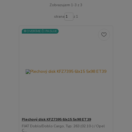
Zobrazujem 1-3 z 3
strana
z 1
⚙️OVERÍME ČI PASUJE
Plechový disk KFZ7395 6Jx15 5x98 ET39
FIAT Doblo/Doblo Cargo, Typ: 263 (02.10-) / Opel
C...