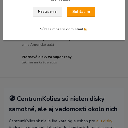
Hliníkové disky bežných značiek
za skvelú cenu
Súhlasím
Nastavenia
Luxusné a dizajnové disky
pre náročných
Súhlas môžete odmietnuť
tu
.
Offroad disky aké inde nenájdete
aj na Americké autá
Plechové disky za super ceny
takmer na každé auto
🧭 CentrumKolies sú nielen disky
samotné, ale aj vedomosti okolo nich
CentrumKolies.sk nie je iba katalóg a eshop pre
alu disky
.
Budujeme otvorenú databázu technických, legislatívnych a