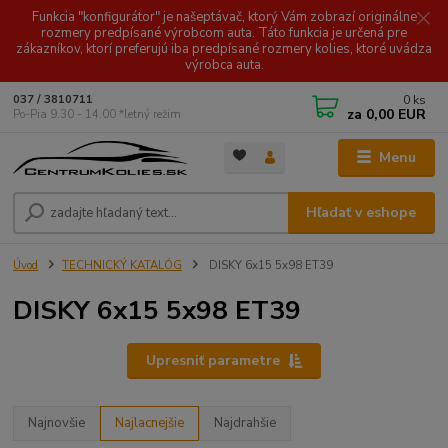
Funkcia "konfigurátor" je našeptávač, ktorý Vám zobrazí originálne
rozmery predpísané výrobcom auta. Táto funkcia je určená pre
zákazníkov, ktorí preferujú iba predpísané rozmery kolies, ktoré uvádza
výrobca auta.
0
ks
037 / 3810711
za
0,00 EUR
Po-Pia 9.30 - 14.00 *letný režim
Menu
Hľadať v eshope
Úvod
TECHNICKÝ KATALÓG
DISKY 6x15 5x98 ET39
DISKY 6x15 5x98 ET39
Upresniť parametre
Najnovšie
Najlacnejšie
Najdrahšie