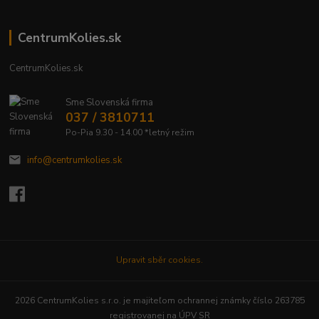
CentrumKolies.sk
CentrumKolies.sk
Sme Slovenská firma
037 / 3810711
Po-Pia 9.30 - 14.00 *letný režim
info@centrumkolies.sk
Upravit sběr cookies.
2026 CentrumKolies s.r.o. je majiteľom ochrannej známky číslo 263785
registrovanej na ÚPV SR