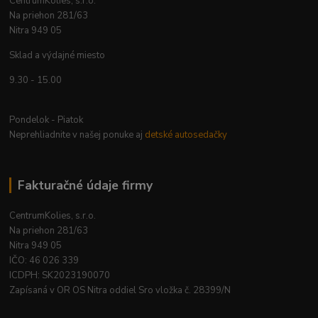
CentrumKolies, s.r.o.
Na priehon 281/63
Nitra 949 05
Sklad a výdajné miesto
9.30 - 15.00
Pondelok - Piatok
Neprehliadnite v našej ponuke aj
detské autosedačky
Fakturačné údaje firmy
CentrumKolies, s.r.o.
Na priehon 281/63
Nitra 949 05
IČO: 46 026 339
ICDPH: SK2023190070
Zapísaná v OR OS Nitra oddiel Sro vložka č. 28399/N