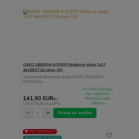
OXXO OBERON 4 (OX07) hliníkové disky 7x17
4x108 ET20 silver (SI)
Spoľahlivé Nemecké disky OXXO OBERON 4
(OX07) hlin...
Do 7 dní | Doprava
4ks zadarmo |
141,90 EUR
Montážna sada
/
ks
zadarmo
115,37 EUR
bez DPH
Pridať do košíka
🛡️ TÜV CERTIFIKÁT
⚙️OVERÍME ČI PASUJE