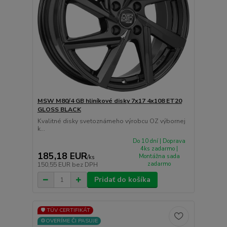
MSW M80/4 GB hliníkové disky 7x17 4x108 ET20
GLOSS BLACK
Kvalitné disky svetoznámeho výrobcu OZ výbornej
k...
Do 10 dní | Doprava
4ks zadarmo |
185,18 EUR
Montážna sada
/
ks
zadarmo
150,55 EUR
bez DPH
Pridať do košíka
🛡️ TÜV CERTIFIKÁT
⚙️OVERÍME ČI PASUJE