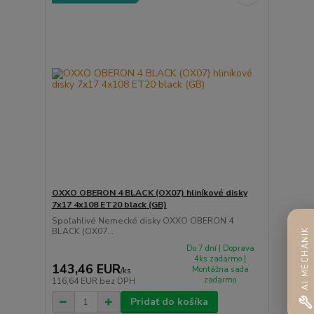
OXXO OBERON 4 BLACK (OX07) hliníkové disky
7x17 4x108 ET20 black (GB)
Spoľahlivé Nemecké disky OXXO OBERON 4
BLACK (OX07...
AI MECHANIK
Do 7 dní | Doprava
4ks zadarmo |
143,46 EUR
Montážna sada
/
ks
zadarmo
116,64 EUR
bez DPH
Pridať do košíka