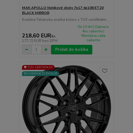
MAK APOLLO hliníkové disky 7x17 4x108 ET20
BLACK MIRROR
Kvalitná Talianska značka kolies s TUV certifikátm...
Do 10 dní | Doprava
4ks zadarmo |
218,60 EUR
Montážna sada
/
ks
zadarmo
177,72 EUR
bez DPH
Pridať do košíka
🛡️ TÜV CERTIFIKÁT
⚙️OVERÍME ČI PASUJE