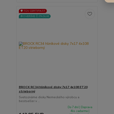
🛡️ TÜV CERTIFIKÁT
⚙️OVERÍME ČI PASUJE
BROCK RC34 hliníkové disky 7x17 4x108 ET20
strieborný
Svetoznáme disky Nemeckého výrobcu a
bestseller v ...
Do 7 dní | Doprava
4ks zadarmo |