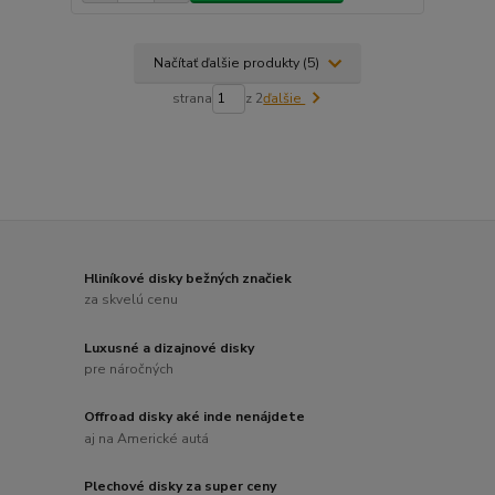
Načítať ďalšie produkty (5)
strana
z 2
ďalšie
Hliníkové disky bežných značiek
za skvelú cenu
Luxusné a dizajnové disky
pre náročných
Offroad disky aké inde nenájdete
aj na Americké autá
Plechové disky za super ceny