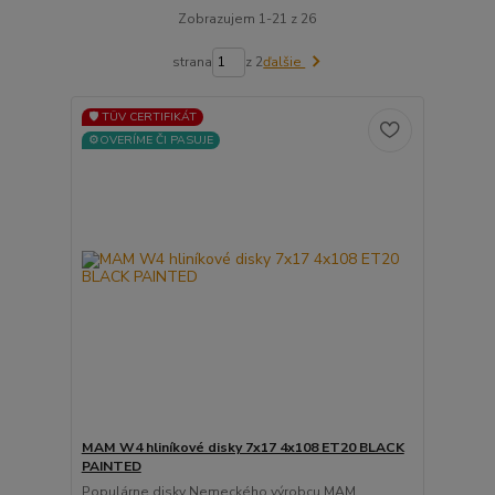
Zobrazujem 1-21 z 26
strana
z 2
ďalšie
🛡️ TÜV CERTIFIKÁT
⚙️OVERÍME ČI PASUJE
MAM W4 hliníkové disky 7x17 4x108 ET20 BLACK
PAINTED
Populárne disky Nemeckého výrobcu MAM