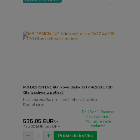
⚙️OVERÍME ČI PASUJE
MB DESIGN LV1 hliníkové disky 7x17 4x108 ET20
Glanzschwarz poliert
Luxusná značka pre náročného zákazníka.
Kompletne ...
Do 10 dní | Doprava
4ks zadarmo |
535,05 EUR
Montážna sada
/
ks
zadarmo
435,00 EUR
bez DPH
Pridať do košíka