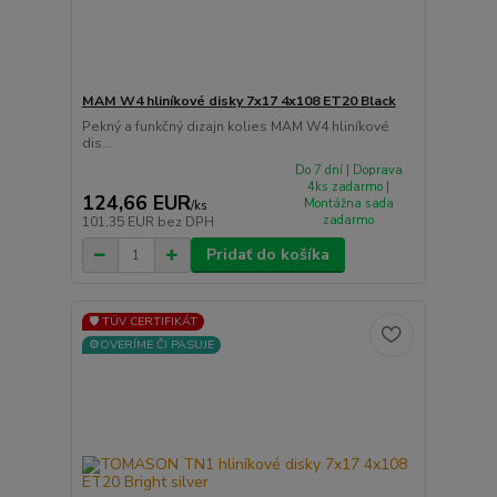
MAM W4 hliníkové disky 7x17 4x108 ET20 Black
Pekný a funkčný dizajn kolies MAM W4 hliníkové
dis...
Do 7 dní | Doprava
4ks zadarmo |
124,66 EUR
Montážna sada
/
ks
zadarmo
101,35 EUR
bez DPH
Pridať do košíka
🛡️ TÜV CERTIFIKÁT
⚙️OVERÍME ČI PASUJE