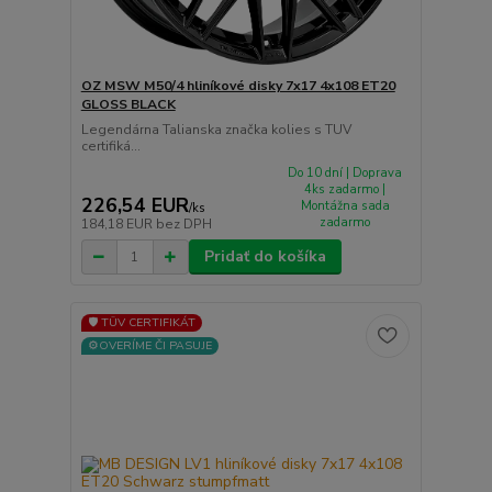
OZ MSW M50/4 hliníkové disky 7x17 4x108 ET20
GLOSS BLACK
Legendárna Talianska značka kolies s TUV
certifiká...
Do 10 dní | Doprava
4ks zadarmo |
226,54 EUR
Montážna sada
/
ks
zadarmo
184,18 EUR
bez DPH
Pridať do košíka
🛡️ TÜV CERTIFIKÁT
⚙️OVERÍME ČI PASUJE