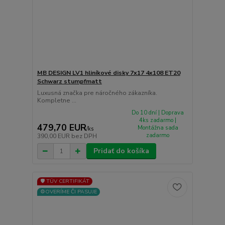
MB DESIGN LV1 hliníkové disky 7x17 4x108 ET20
Schwarz stumpfmatt
Luxusná značka pre náročného zákazníka.
Kompletne ...
Do 10 dní | Doprava
4ks zadarmo |
479,70 EUR
Montážna sada
/
ks
zadarmo
390,00 EUR
bez DPH
Pridať do košíka
🛡️ TÜV CERTIFIKÁT
⚙️OVERÍME ČI PASUJE