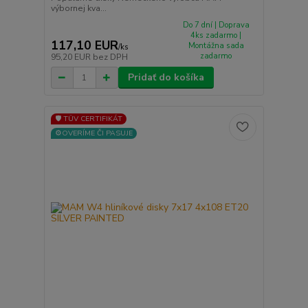
výbornej kva...
Do 7 dní | Doprava
4ks zadarmo |
117,10 EUR
Montážna sada
/
ks
zadarmo
95,20 EUR
bez DPH
Pridať do košíka
🛡️ TÜV CERTIFIKÁT
⚙️OVERÍME ČI PASUJE