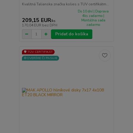
Kvalitná Talianska značka kolies s TUV certifikátm...
Do 10 dní | Doprava
4ks zadarmo |
209,15 EUR
Montážna sada
/
ks
zadarmo
170,04 EUR
bez DPH
Pridať do košíka
🛡️ TÜV CERTIFIKÁT
⚙️OVERÍME ČI PASUJE