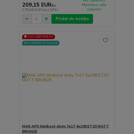
4ks zadarmo |
209,15 EUR
Montážna sada
/
ks
zadarmo
170,04 EUR
bez DPH
Pridať do košíka
🛡️ TÜV CERTIFIKÁT
⚙️OVERÍME ČI PASUJE
MAK APX hliníkové disky 7x17 4x108 ET20 MATT
BRONZE