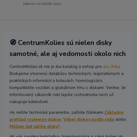
takmer na každé auto
🧭 CentrumKolies sú nielen disky
samotné, ale aj vedomosti okolo nich
CentrumKolies.sk nie je iba katalóg a eshop pre
alu disky
.
Budujeme otvorenú databázu technických, legislatívnych a
praktických informácií o kolesách, homologizácii,
kompatibilite vozidiel a globálnom trhu s diskami. Veríme, že
informovaný zákazník robí lepšie rozhodnutia nech už
nakupuje kdekoľvek.
Ak riešite technické parametre, začnite článkami
Základný
prehľad rozmerov diskov
,
Výber diskov podľa cieľa
alebo
Môžem dať väčšie disky?
.
Ak vás zaujíma legislatíva, homologizácia a zápis kolies do