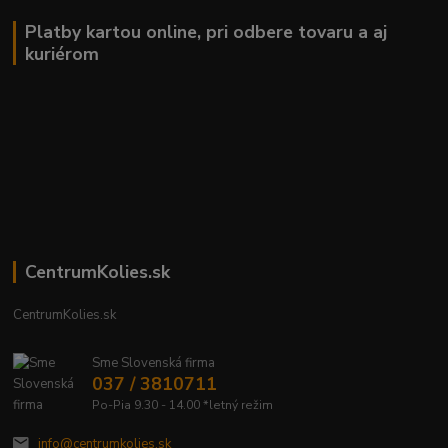
Platby kartou online, pri odbere tovaru a aj
kuriérom
CentrumKolies.sk
CentrumKolies.sk
Sme Slovenská firma
037 / 3810711
Po-Pia 9.30 - 14.00 *letný režim
info@centrumkolies.sk