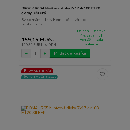
BROCK RC34 hliníkové disky 7x17 4x108 ET20
čierny leštený
Svetoznáme disky Nemeckého výrobcu a
bestseller v ...
Do 7 dní | Doprava
4ks zadarmo |
159,15 EUR
Montážna sada
/
ks
zadarmo
129,39 EUR
bez DPH
Pridať do košíka
🛡️ TÜV CERTIFIKÁT
⚙️OVERÍME ČI PASUJE