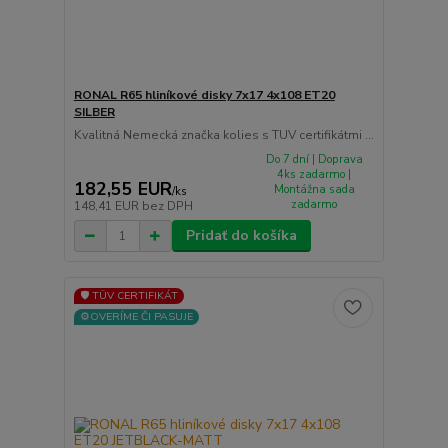
RONAL R65 hliníkové disky 7x17 4x108 ET20
SILBER
Kvalitná Nemecká značka kolies s TUV certifikátmi ...
Do 7 dní | Doprava
4ks zadarmo |
182,55 EUR
Montážna sada
/
ks
zadarmo
148,41 EUR
bez DPH
Pridať do košíka
🛡️ TÜV CERTIFIKÁT
⚙️OVERÍME ČI PASUJE