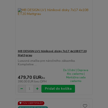
MB DESIGN LV1 hliníkové disky 7x17 4x108 ET20
Mattgrau
Luxusná značka pre náročného zákazníka.
Kompletne ...
Do 10 dní | Doprava
4ks zadarmo |
479,70 EUR
Montážna sada
/
ks
zadarmo
390,00 EUR
bez DPH
Pridať do košíka
🛡️ TÜV CERTIFIKÁT