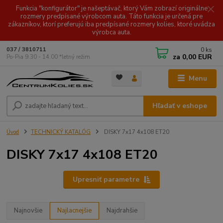
Funkcia "konfigurátor" je našeptávač, ktorý Vám zobrazí originálne
rozmery predpísané výrobcom auta. Táto funkcia je určená pre
zákazníkov, ktorí preferujú iba predpísané rozmery kolies, ktoré uvádza
výrobca auta.
0
ks
037 / 3810711
za
0,00 EUR
Po-Pia 9.30 - 14.00 *letný režim
Menu
Hľadať v eshope
Úvod
TECHNICKÝ KATALÓG
DISKY 7x17 4x108 ET20
DISKY 7x17 4x108 ET20
Upresniť parametre
Najnovšie
Najlacnejšie
Najdrahšie