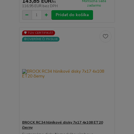
143,85 EUR
Montážna sada
/
ks
zadarmo
116,95 EUR
bez DPH
Pridať do košíka
🛡️ TÜV CERTIFIKÁT
⚙️OVERÍME ČI PASUJE
BROCK RC34 hliníkové disky 7x17 4x108 ET20
čierny