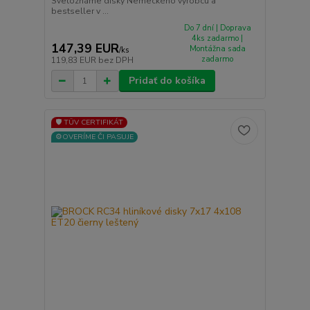
Svetoznáme disky Nemeckého výrobcu a
bestseller v ...
Do 7 dní | Doprava
4ks zadarmo |
147,39 EUR
Montážna sada
/
ks
zadarmo
119,83 EUR
bez DPH
Pridať do košíka
🛡️ TÜV CERTIFIKÁT
⚙️OVERÍME ČI PASUJE