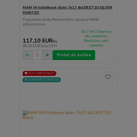
MAM W4 hliníkové disky 7x17 4x108 ET20 SILVER
PAINTED
Populárne disky Nemeckého výrobcu MAM
výbornej kva...
Do 7 dní | Doprava
4ks zadarmo |
117,10 EUR
Montážna sada
/
ks
zadarmo
95,20 EUR
bez DPH
Pridať do košíka
🛡️ TÜV CERTIFIKÁT
⚙️OVERÍME ČI PASUJE