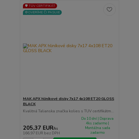
🛡️ TÜV CERTIFIKÁT
⚙️OVERÍME ČI PASUJE
MAK APX hliníkové disky 7x17 4x108 ET20 GLOSS
BLACK
Kvalitná Talianska značka kolies s TUV certifikátm...
Do 10 dní | Doprava
4ks zadarmo |
205,37 EUR
Montážna sada
/
ks
zadarmo
166,97 EUR
bez DPH