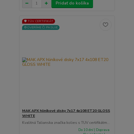
Pridať do košíka
🛡️ TÜV CERTIFIKÁT
⚙️OVERÍME ČI PASUJE
MAK APX hliníkové disky 7x17 4x108 ET20 GLOSS
WHITE
Kvalitná Talianska značka kolies s TUV certifikátm...
Do 10 dní | Doprava