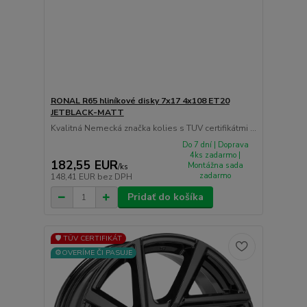
RONAL R65 hliníkové disky 7x17 4x108 ET20
JETBLACK-MATT
Kvalitná Nemecká značka kolies s TUV certifikátmi ...
Do 7 dní | Doprava
4ks zadarmo |
182,55 EUR
Montážna sada
/
ks
zadarmo
148,41 EUR
bez DPH
Pridať do košíka
🛡️ TÜV CERTIFIKÁT
⚙️OVERÍME ČI PASUJE