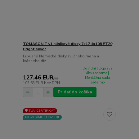
TOMASON TN1 hliníkové disky 7x17 4x108 ET20
Bright silver
Luxusné Nemecké disky zvučného mena a
krásneho diz...
Do 7 dní | Doprava
4ks zadarmo |
127,46 EUR
Montážna sada
/
ks
zadarmo
103,63 EUR
bez DPH
Pridať do košíka
🛡️ TÜV CERTIFIKÁT
⚙️OVERÍME ČI PASUJE