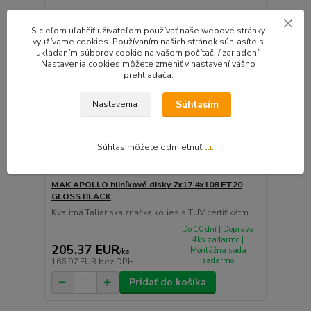
S cieľom uľahčiť užívateľom používať naše webové stránky
využívame cookies. Používaním našich stránok súhlasíte s
ukladaním súborov cookie na vašom počítači / zariadení.
Nastavenia cookies môžete zmeniť v nastavení vášho
prehliadača.
Súhlasím
Nastavenia
Súhlas môžete odmietnuť
tu
.
MAK APOLLO hliníkové disky 7x17 4x108 ET20
GLOSS BLACK
Kvalitná Talianska značka kolies s TUV certifikátm...
Do 10 dní | Doprava
4ks zadarmo |
205,37 EUR
Montážna sada
/
ks
zadarmo
166,97 EUR
bez DPH
Pridať do košíka