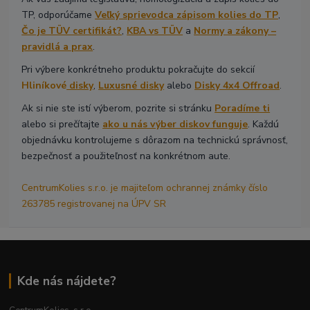
TP, odporúčame
Veľký sprievodca zápisom kolies do TP
,
Čo je TÜV certifikát?
,
KBA vs TÜV
a
Normy a zákony –
pravidlá a prax
.
Pri výbere konkrétneho produktu pokračujte do sekcií
Hliníkové
disky
,
Luxusné disky
alebo
Disky 4x4 Offroad
.
Ak si nie ste istí výberom, pozrite si stránku
Poradíme ti
alebo si prečítajte
ako u nás výber diskov funguje
. Každú
objednávku kontrolujeme s dôrazom na technickú správnosť,
bezpečnosť a použiteľnosť na konkrétnom aute.
CentrumKolies s.r.o. je majiteľom ochrannej známky číslo
263785 registrovanej na ÚPV SR
Kde nás nájdete?