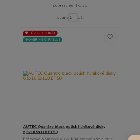
Zobrazujem 1-1 z 1
strana
z 1
🛡️ TÜV CERTIFIKÁT
⚙️OVERÍME ČI PASUJE
AUTEC Quantro black polish hliníkové disky
6,5x16 5x118 ET50
Prémiové Nemecké disky, KBA typové schválenie