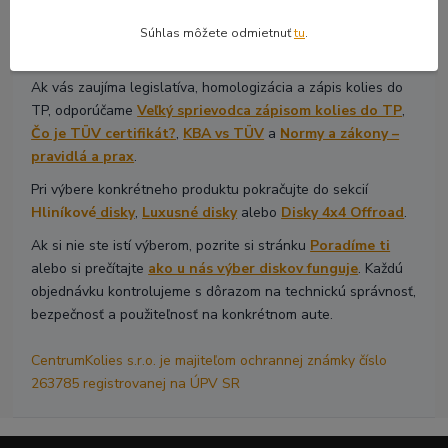
Ak riešite technické parametre, začnite článkami
Základný
prehľad rozmerov diskov
,
Výber diskov podľa cieľa
alebo
Súhlas môžete odmietnuť
tu
.
Môžem dať väčšie disky?
.
Ak vás zaujíma legislatíva, homologizácia a zápis kolies do
TP, odporúčame
Veľký sprievodca zápisom kolies do TP
,
Čo je TÜV certifikát?
,
KBA vs TÜV
a
Normy a zákony –
pravidlá a prax
.
Pri výbere konkrétneho produktu pokračujte do sekcií
Hliníkové
disky
,
Luxusné disky
alebo
Disky 4x4 Offroad
.
Ak si nie ste istí výberom, pozrite si stránku
Poradíme ti
alebo si prečítajte
ako u nás výber diskov funguje
. Každú
objednávku kontrolujeme s dôrazom na technickú správnosť,
bezpečnosť a použiteľnosť na konkrétnom aute.
CentrumKolies s.r.o. je majiteľom ochrannej známky číslo
263785 registrovanej na ÚPV SR