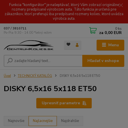
Funkcia "konfigurátor" je našeptávač, ktorý Vám zobrazí originálne
rozmery predpísané výrobcom auta. Táto funkcia je určená pre
zákazníkov, ktorí preferujú iba predpísané rozmery kolies, ktoré uvádza
výrobca auta.
0
ks
037 / 3810711
za
0,00 EUR
Po-Pia 9.30 - 14.00 *letný režim
Menu
Hľadať v eshope
Úvod
TECHNICKÝ KATALÓG
DISKY 6,5x16 5x118 ET50
DISKY 6,5x16 5x118 ET50
Upresniť parametre
Najnovšie
Najlacnejšie
Najdrahšie