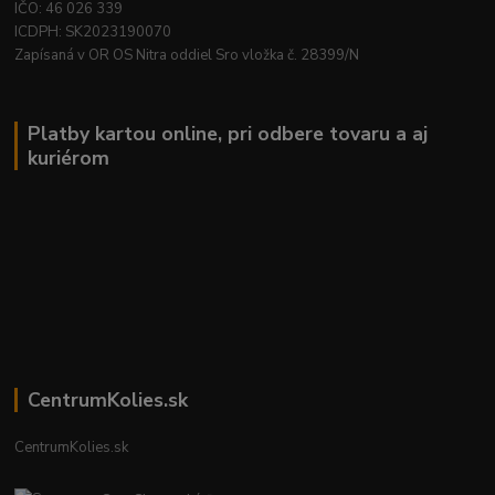
IČO: 46 026 339
ICDPH: SK2023190070
Zapísaná v OR OS Nitra oddiel Sro vložka č. 28399/N
Platby kartou online, pri odbere tovaru a aj
kuriérom
CentrumKolies.sk
CentrumKolies.sk