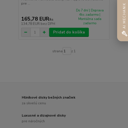
pre ...
AI MECHANIK
Do 7 dní | Doprava
4ks zadarmo |
165,78 EUR
Montážna sada
/
ks
zadarmo
134,78 EUR
bez DPH
Pridať do košíka
strana
z 1
Hliníkové disky bežných značiek
za skvelú cenu
Luxusné a dizajnové disky
pre náročných