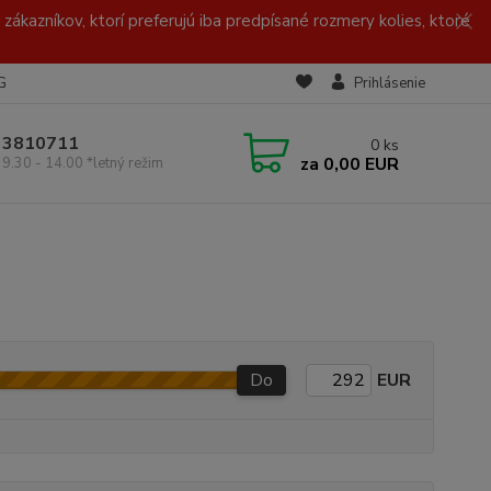
zákazníkov, ktorí preferujú iba predpísané rozmery kolies, ktoré
G
Prihlásenie
/ 3810711
0
ks
za
0,00 EUR
 9.30 - 14.00 *letný režim
Do
EUR