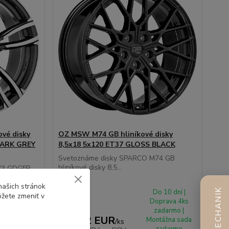
vé disky
OZ MSW M74 GB hliníkové disky
DARK GREY
8,5x18 5x120 ET37 GLOSS BLACK
Svetoznáme disky SPARCO M74 GB
hliníkové disky 8,5...
73 GDGFP
našich stránok
AI MECHANIK
o 10 dní |
Do 10 dní |
ôžete zmeniť v
prava 4ks
Doprava 4ks
adarmo |
zadarmo |
280,12 EUR
tážna sada
Montážna sada
/
ks