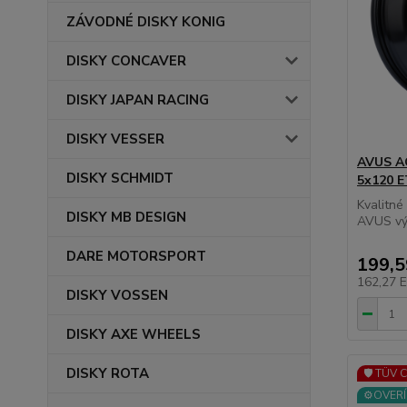
ZÁVODNÉ DISKY KONIG
DISKY CONCAVER
DISKY JAPAN RACING
DISKY VESSER
AVUS AC
DISKY SCHMIDT
5x120 
Kvalitné
DISKY MB DESIGN
AVUS výb
DARE MOTORSPORT
199,
162,27 
DISKY VOSSEN
DISKY AXE WHEELS
DISKY ROTA
🛡️ TÜV 
⚙️OVERÍ