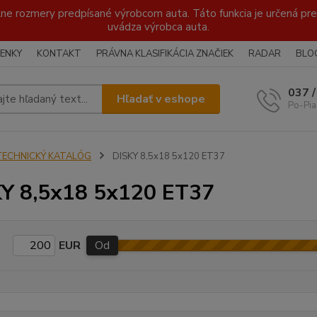
lne rozmery predpísané výrobcom auta. Táto funkcia je určená pre 
uvádza výrobca auta.
ENKY
KONTAKT
PRÁVNA KLASIFIKÁCIA ZNAČIEK
RADAR
BLO
037 
Hľadať v eshope
Po-Pia
TECHNICKÝ KATALÓG
DISKY 8,5x18 5x120 ET37
Y 8,5x18 5x120 ET37
EUR
Od