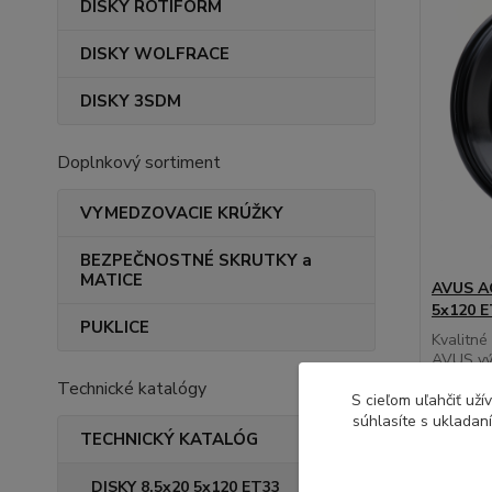
DISKY ROTIFORM
DISKY WOLFRACE
DISKY 3SDM
Doplnkový sortiment
VYMEDZOVACIE KRÚŽKY
BEZPEČNOSTNÉ SKRUTKY a
MATICE
AVUS AC
5x120 
PUKLICE
Kvalitné
AVUS výb
Technické katalógy
S cieľom uľahčiť už
súhlasíte s ukladan
TECHNICKÝ KATALÓG
214,
DISKY 8,5x20 5x120 ET33