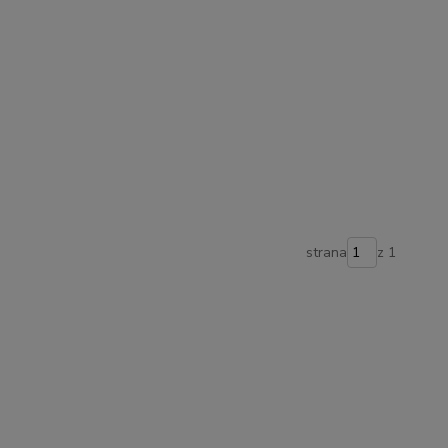
strana
z 1