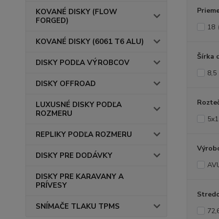
Prieme
KOVANÉ DISKY (FLOW
FORGED)
18
KOVANÉ DISKY (6061 T6 ALU)
Šírka 
DISKY PODĽA VÝROBCOV
8,5
DISKY OFFROAD
Rozte
LUXUSNÉ DISKY PODĽA
ROZMERU
5x1
REPLIKY PODĽA ROZMERU
Výrob
DISKY PRE DODÁVKY
AV
DISKY PRE KARAVANY A
PRÍVESY
Stredo
SNÍMAČE TLAKU TPMS
72,