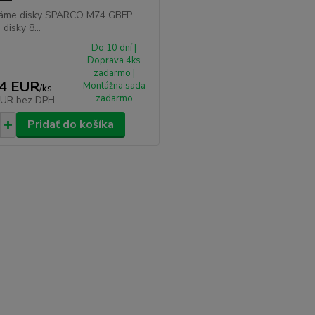
áme disky SPARCO M74 GBFP
 disky 8...
Do 10 dní |
Doprava 4ks
zadarmo |
34 EUR
Montážna sada
/
ks
zadarmo
EUR
bez DPH
Pridať do košíka