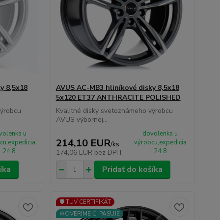
y 8,5x18
AVUS AC-MB3 hliníkové disky 8,5x18
5x120 ET37 ANTHRACITE POLISHED
výrobcu
Kvalitné disky svetoznámeho výrobcu
AVUS výbornej...
volenka u
dovolenka u
214,10 EUR
cu,expedicia
výrobcu,expedicia
/
ks
24.8
24.8
174,06 EUR
bez DPH
íka
Pridať do košíka
🛡️ TÜV CERTIFIKÁT
⚙️OVERÍME ČI PASUJE