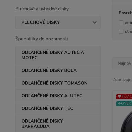
Plechové a hybridné disky
Povrc
PLECHOVÉ DISKY
ant
str
Špecialitky do pozornosti
ODĽAHČENÉ DISKY AUTEC A
MOTEC
Najnov
ODĽAHČENÉ DISKY BOLA
Zobrazuje
ODĽAHČENÉ DISKY TOMASON
ODĽAHČENÉ DISKY ALUTEC
🛡️ TÜV 
⚙️OVERÍ
ODĽAHČENÉ DISKY TEC
ODĽAHČENÉ DISKY
BARRACUDA