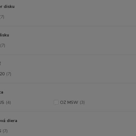
r disku
(7)
disku
(7)
č
20
(7)
ca
US
(4)
OZ MSW
(3)
vá diera
6
(7)