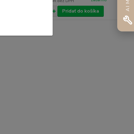
zadarmo
zadarmo
227,74 EUR
bez DPH
íka
Pridať do košíka