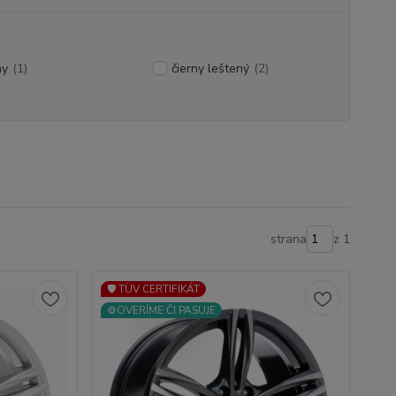
ny
(1)
čierny leštený
(2)
strana
z 1
🛡️ TÜV CERTIFIKÁT
⚙️OVERÍME ČI PASUJE