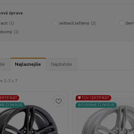
hová úprava
racit
(1)
antracit leštený
(2)
čier
ieborný
(1)
šie
Najlacnejšie
Najdrahšie
m 1-7 z 7
CERTIFIKÁT
🛡️ TÜV CERTIFIKÁT
ME ČI PASUJE
⚙️OVERÍME ČI PASUJE