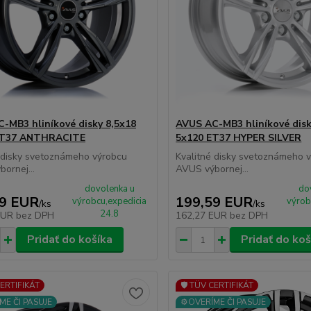
-MB3 hliníkové disky 8,5x18
AVUS AC-MB3 hliníkové disk
ET37 ANTHRACITE
5x120 ET37 HYPER SILVER
 disky svetoznámeho výrobcu
Kvalitné disky svetoznámeho 
ornej...
AVUS výbornej...
dovolenka u
do
59 EUR
199,59 EUR
výrobcu,expedicia
výrob
/
ks
/
ks
24.8
EUR
bez DPH
162,27 EUR
bez DPH
Pridať do košíka
Pridať do koš
CERTIFIKÁT
🛡️ TÜV CERTIFIKÁT
ME ČI PASUJE
⚙️OVERÍME ČI PASUJE