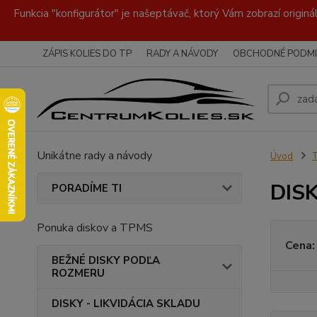
Funkcia "konfigurátor" je našeptávač, ktorý Vám zobrazí originá
ZÁPIS KOLIES DO TP
RADY A NÁVODY
OBCHODNÉ PODMI
Unikátne rady a návody
Úvod
DISK
PORADÍME TI
Ponuka diskov a TPMS
Cena:
BEŽNÉ DISKY PODĽA
ROZMERU
DISKY - LIKVIDÁCIA SKLADU