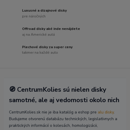
Luxusné a dizajnové disky
pre náročných
Offroad disky aké inde nenájdete
aj na Americké autá
Plechové disky za super ceny
takmer na každé auto
🧭 CentrumKolies sú nielen disky
samotné, ale aj vedomosti okolo nich
CentrumKolies.sk nie je iba katalóg a eshop pre
alu disky
.
Budujeme otvorenú databázu technických, legislatívnych a
praktických informácií o kolesách, homologizácii,