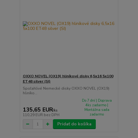
OXXO NOVEL (OX19) hliníkové disky 6,5x16 5x100
ET48 silver (SI)
Spoľahlivé Nemecké disky OXXO NOVEL (OX19)
hliníko...
Do 7 dní | Doprava
4ks zadarmo |
135,65 EUR
Montážna sada
/
ks
zadarmo
110,29 EUR
bez DPH
Pridať do košíka