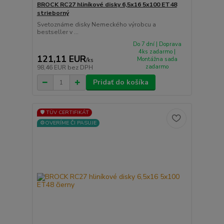
BROCK RC27 hliníkové disky 6,5x16 5x100 ET48
strieborný
Svetoznáme disky Nemeckého výrobcu a
bestseller v ...
Do 7 dní | Doprava
4ks zadarmo |
121,11 EUR
Montážna sada
/
ks
zadarmo
98,46 EUR
bez DPH
Pridať do košíka
🛡️ TÜV CERTIFIKÁT
⚙️OVERÍME ČI PASUJE