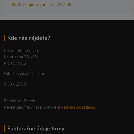
263785 registrovanej na ÚPV SR
Kde nás nájdete?
CentrumKolies, s.r.o.
Na priehon 281/63
Nitra 949 05
Sklad a výdajné miesto
9.30 - 15.00
Pondelok - Piatok
Neprehliadnite v našej ponuke aj
detské autosedačky
Fakturačné údaje firmy