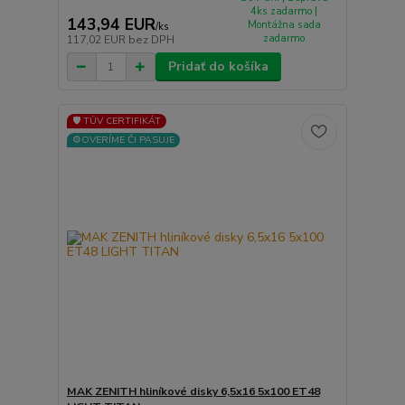
4ks zadarmo |
143,94 EUR
Montážna sada
/
ks
zadarmo
117,02 EUR
bez DPH
Pridať do košíka
🛡️ TÜV CERTIFIKÁT
⚙️OVERÍME ČI PASUJE
MAK ZENITH hliníkové disky 6,5x16 5x100 ET48