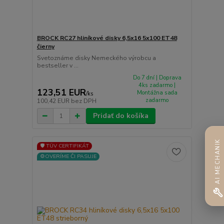
BROCK RC27 hliníkové disky 6,5x16 5x100 ET48
čierny
Svetoznáme disky Nemeckého výrobcu a
bestseller v ...
Do 7 dní | Doprava
4ks zadarmo |
123,51 EUR
Montážna sada
/
ks
zadarmo
100,42 EUR
bez DPH
Pridať do košíka
AI MECHANIK
🛡️ TÜV CERTIFIKÁT
⚙️OVERÍME ČI PASUJE