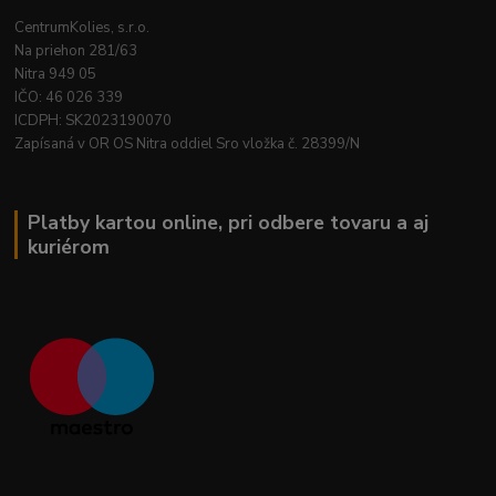
CentrumKolies, s.r.o.
Na priehon 281/63
Nitra 949 05
IČO: 46 026 339
ICDPH: SK2023190070
Zapísaná v OR OS Nitra oddiel Sro vložka č. 28399/N
Platby kartou online, pri odbere tovaru a aj
kuriérom