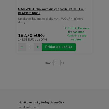
MAK WOLF hliníkové disky 6,5x16 5x100 ET48
BLACK MIRROR
Špičkové Talianske disky MAK WOLF hliníkové
disky ...
Do 10 dní | Doprava
4ks zadarmo |
182,70 EUR
Montážna sada
/
ks
zadarmo
148,53 EUR
bez DPH
Pridať do košíka
strana
z 1
Hliníkové disky bežných značiek
za skvelú cenu