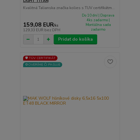
LIGHT TITAN
Kvalitná Talianska značka kolies s TUV certifikátm...
Do 10 dní | Doprava
4ks zadarmo |
159,08 EUR
Montážna sada
/
ks
zadarmo
129,33 EUR
bez DPH
Pridať do košíka
🛡️ TÜV CERTIFIKÁT
⚙️OVERÍME ČI PASUJE