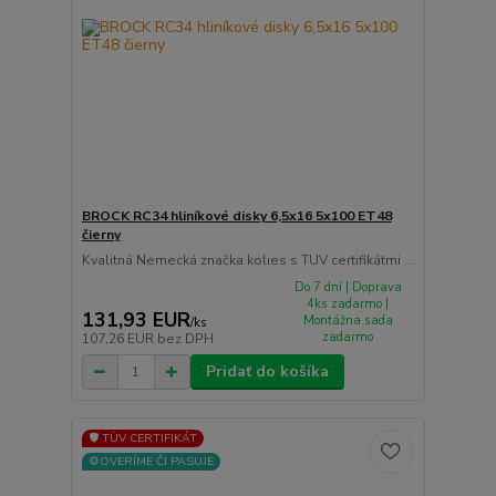
BROCK RC34 hliníkové disky 6,5x16 5x100 ET48
čierny
Kvalitná Nemecká značka kolies s TUV certifikátmi ...
Do 7 dní | Doprava
4ks zadarmo |
131,93 EUR
Montážna sada
/
ks
zadarmo
107,26 EUR
bez DPH
Pridať do košíka
🛡️ TÜV CERTIFIKÁT
⚙️OVERÍME ČI PASUJE