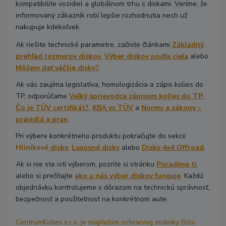
kompatibilite vozidiel a globálnom trhu s diskami. Veríme, že
informovaný zákazník robí lepšie rozhodnutia nech už
nakupuje kdekoľvek.
Ak riešite technické parametre, začnite článkami
Základný
prehľad rozmerov diskov
,
Výber diskov podľa cieľa
alebo
Môžem dať väčšie disky?
.
Ak vás zaujíma legislatíva, homologizácia a zápis kolies do
TP, odporúčame
Veľký sprievodca zápisom kolies do TP
,
Čo je TÜV certifikát?
,
KBA vs TÜV
a
Normy a zákony –
pravidlá a prax
.
Pri výbere konkrétneho produktu pokračujte do sekcií
Hliníkové
disky
,
Luxusné disky
alebo
Disky 4x4 Offroad
.
Ak si nie ste istí výberom, pozrite si stránku
Poradíme ti
alebo si prečítajte
ako u nás výber diskov funguje
. Každú
objednávku kontrolujeme s dôrazom na technickú správnosť,
bezpečnosť a použiteľnosť na konkrétnom aute.
CentrumKolies s.r.o. je majiteľom ochrannej známky číslo