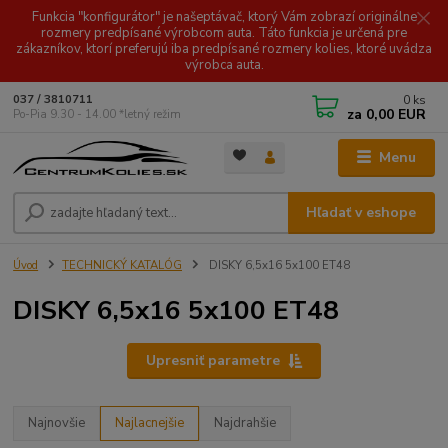
Funkcia "konfigurátor" je našeptávač, ktorý Vám zobrazí originálne
rozmery predpísané výrobcom auta. Táto funkcia je určená pre
zákazníkov, ktorí preferujú iba predpísané rozmery kolies, ktoré uvádza
výrobca auta.
0
ks
037 / 3810711
za
0,00 EUR
Po-Pia 9.30 - 14.00 *letný režim
Menu
Hľadať v eshope
Úvod
TECHNICKÝ KATALÓG
DISKY 6,5x16 5x100 ET48
DISKY 6,5x16 5x100 ET48
Upresniť parametre
Najnovšie
Najlacnejšie
Najdrahšie