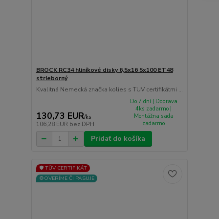
BROCK RC34 hliníkové disky 6,5x16 5x100 ET48
strieborný
Kvalitná Nemecká značka kolies s TUV certifikátmi ...
Do 7 dní | Doprava
4ks zadarmo |
130,73 EUR
Montážna sada
/
ks
zadarmo
106,28 EUR
bez DPH
Pridať do košíka
🛡️ TÜV CERTIFIKÁT
⚙️OVERÍME ČI PASUJE