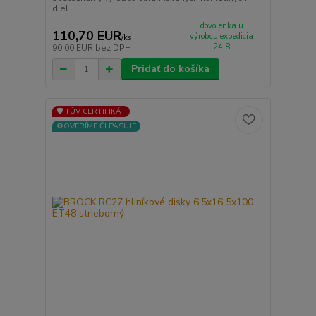
diel...
dovolenka u
110,70 EUR
výrobcu,expedicia
/
ks
24.8
90,00 EUR
bez DPH
Pridať do košíka
🛡️ TÜV CERTIFIKÁT
⚙️OVERÍME ČI PASUJE