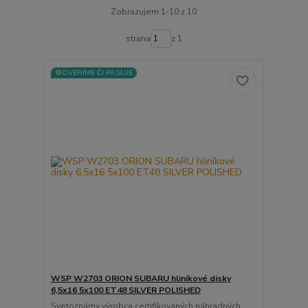
Zobrazujem 1-10 z 10
strana
z 1
⚙️OVERÍME ČI PASUJE
WSP W2703 ORION SUBARU hliníkové disky
6,5x16 5x100 ET48 SILVER POLISHED
Svetoznámy výrobca certifikovaných náhradných