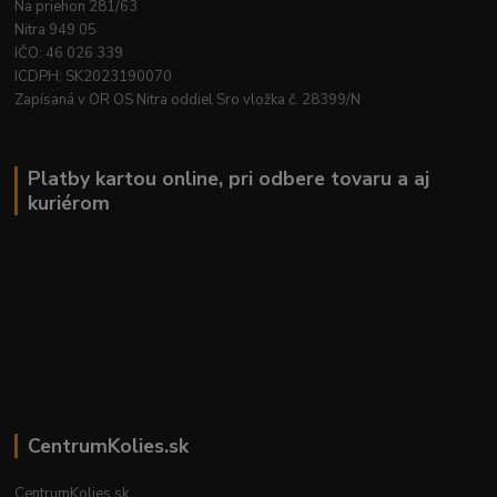
Na priehon 281/63
Nitra 949 05
IČO: 46 026 339
ICDPH: SK2023190070
Zapísaná v OR OS Nitra oddiel Sro vložka č. 28399/N
Platby kartou online, pri odbere tovaru a aj
kuriérom
CentrumKolies.sk
CentrumKolies.sk