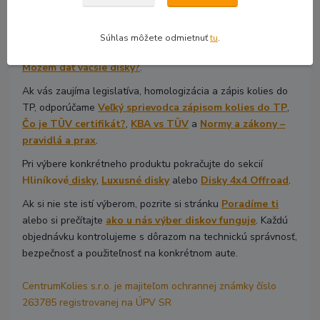
nakupuje kdekoľvek.
Ak riešite technické parametre, začnite článkami
Základný
Súhlas môžete odmietnuť
tu
.
prehľad rozmerov diskov
,
Výber diskov podľa cieľa
alebo
Môžem dať väčšie disky?
.
Ak vás zaujíma legislatíva, homologizácia a zápis kolies do
TP, odporúčame
Veľký sprievodca zápisom kolies do TP
,
Čo je TÜV certifikát?
,
KBA vs TÜV
a
Normy a zákony –
pravidlá a prax
.
Pri výbere konkrétneho produktu pokračujte do sekcií
Hliníkové
disky
,
Luxusné disky
alebo
Disky 4x4 Offroad
.
Ak si nie ste istí výberom, pozrite si stránku
Poradíme ti
alebo si prečítajte
ako u nás výber diskov funguje
. Každú
objednávku kontrolujeme s dôrazom na technickú správnosť,
bezpečnosť a použiteľnosť na konkrétnom aute.
CentrumKolies s.r.o. je majiteľom ochrannej známky číslo
263785 registrovanej na ÚPV SR