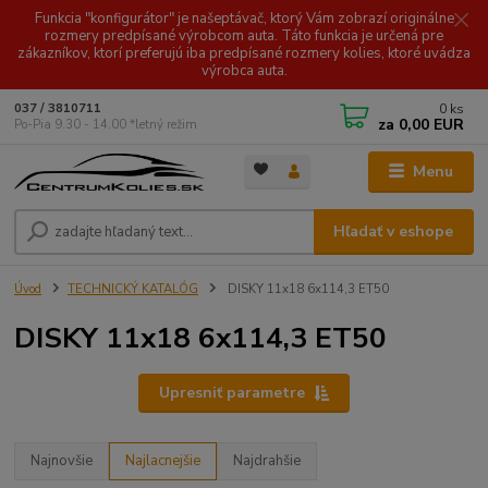
Funkcia "konfigurátor" je našeptávač, ktorý Vám zobrazí originálne
rozmery predpísané výrobcom auta. Táto funkcia je určená pre
zákazníkov, ktorí preferujú iba predpísané rozmery kolies, ktoré uvádza
výrobca auta.
0
ks
037 / 3810711
za
0,00 EUR
Po-Pia 9.30 - 14.00 *letný režim
Menu
Hľadať v eshope
Úvod
TECHNICKÝ KATALÓG
DISKY 11x18 6x114,3 ET50
DISKY 11x18 6x114,3 ET50
Upresniť parametre
Najnovšie
Najlacnejšie
Najdrahšie