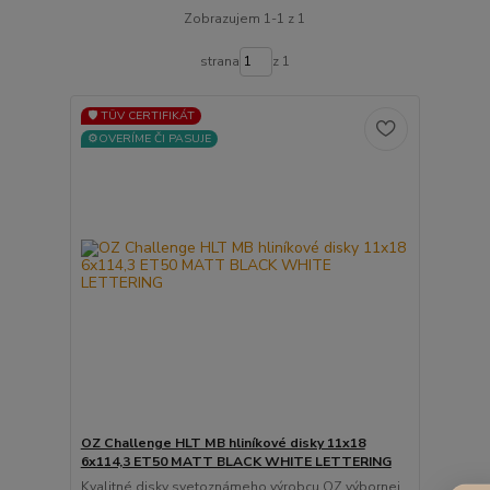
Zobrazujem 1-1 z 1
strana
z 1
🛡️ TÜV CERTIFIKÁT
⚙️OVERÍME ČI PASUJE
OZ Challenge HLT MB hliníkové disky 11x18
6x114,3 ET50 MATT BLACK WHITE LETTERING
Kvalitné disky svetoznámeho výrobcu OZ výbornej