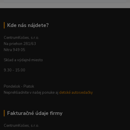
Kde nás nájdete?
CentrumKolies, s.r.o.
Na priehon 281/63
Nitra 949 05
Sklad a výdajné miesto
9.30 - 15.00
Pondelok - Piatok
Neprehliadnite v našej ponuke aj
detské autosedačky
Fakturačné údaje firmy
CentrumKolies, s.r.o.