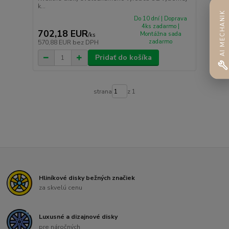
k...
AI MECHANIK
Do 10 dní | Doprava
4ks zadarmo |
702,18 EUR
Montážna sada
/
ks
zadarmo
570,88 EUR
bez DPH
Pridať do košíka
strana
z 1
Hliníkové disky bežných značiek
za skvelú cenu
Luxusné a dizajnové disky
pre náročných