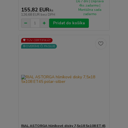
Do 7 dní | Doprava
4ks zadarmo |
155,82 EUR
Montážna sada
/
ks
zadarmo
126,68 EUR
bez DPH
Pridať do košíka
🛡️ TÜV CERTIFIKÁT
⚙️OVERÍME ČI PASUJE
RIAL ASTORGA hliníkové disky 7,5x18 5x108 ET45