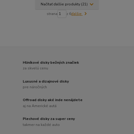
Načítať ďalšie produkty (21)
strana
z 6
ďalšie
Hliníkové disky bežných značiek
za skvelú cenu
Luxusné a dizajnové disky
pre náročných
Offroad disky aké inde nenájdete
aj na Americké autá
Plechové disky za super ceny
takmer na každé auto