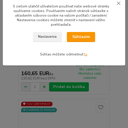
S cieľom uľahčiť užívateľom používať naše webové stránky
využívame cookies. Používaním našich stránok súhlasíte s
ukladaním súborov cookie na vašom počítači / zariadení.
Nastavenia cookies môžete zmeniť v nastavení vášho
prehliadača.
Súhlasím
Nastavenia
OXXO FEROX (OX20) hliníkové disky 7,5x18 5x108
ET45 silver (CS)
Spoľahlivé Nemecké disky OXXO FEROX (OX20)
Súhlas môžete odmietnuť
tu
.
hliníko...
Do 7 dní | Doprava
4ks zadarmo |
160,65 EUR
Montážna sada
/
ks
zadarmo
130,61 EUR
bez DPH
Pridať do košíka
🛡️ TÜV CERTIFIKÁT
⚙️OVERÍME ČI PASUJE