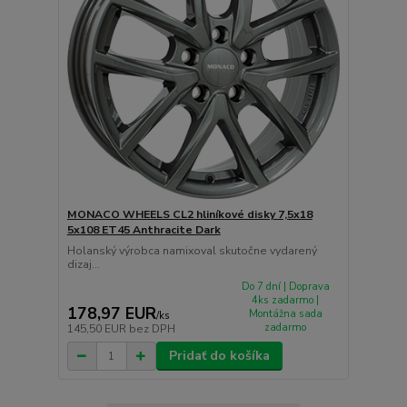
MONACO WHEELS CL2 hliníkové disky 7,5x18
5x108 ET45 Anthracite Dark
Holanský výrobca namixoval skutočne vydarený
dizaj...
Do 7 dní | Doprava
4ks zadarmo |
178,97 EUR
Montážna sada
/
ks
zadarmo
145,50 EUR
bez DPH
Pridať do košíka