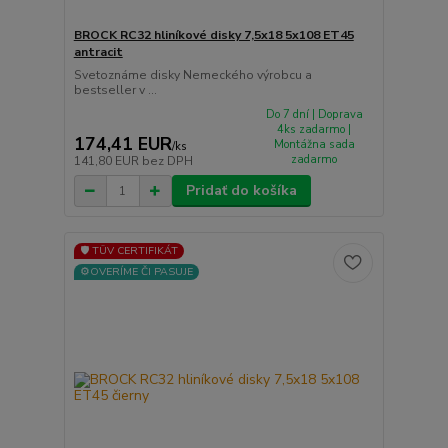
BROCK RC32 hliníkové disky 7,5x18 5x108 ET45
antracit
Svetoznáme disky Nemeckého výrobcu a
bestseller v ...
Do 7 dní | Doprava
4ks zadarmo |
174,41 EUR
Montážna sada
/
ks
zadarmo
141,80 EUR
bez DPH
Pridať do košíka
🛡️ TÜV CERTIFIKÁT
⚙️OVERÍME ČI PASUJE