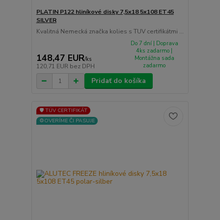
PLATIN P122 hliníkové disky 7,5x18 5x108 ET45
SILVER
Kvalitná Nemecká značka kolies s TUV certifikátmi ...
Do 7 dní | Doprava
4ks zadarmo |
148,47 EUR
Montážna sada
/
ks
zadarmo
120,71 EUR
bez DPH
Pridať do košíka
🛡️ TÜV CERTIFIKÁT
⚙️OVERÍME ČI PASUJE