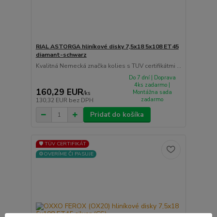
RIAL ASTORGA hliníkové disky 7,5x18 5x108 ET45
diamant-schwarz
Kvalitná Nemecká značka kolies s TUV certifikátmi ...
Do 7 dní | Doprava
4ks zadarmo |
160,29 EUR
Montážna sada
/
ks
zadarmo
130,32 EUR
bez DPH
Pridať do košíka
🛡️ TÜV CERTIFIKÁT
⚙️OVERÍME ČI PASUJE