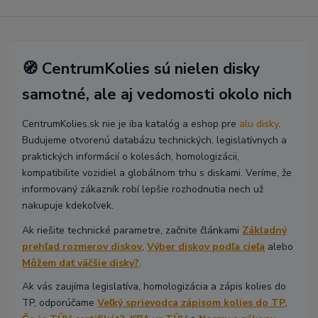
🧭 CentrumKolies sú nielen disky
samotné, ale aj vedomosti okolo nich
CentrumKolies.sk nie je iba katalóg a eshop pre
alu disky
.
Budujeme otvorenú databázu technických, legislatívnych a
praktických informácií o kolesách, homologizácii,
kompatibilite vozidiel a globálnom trhu s diskami. Veríme, že
informovaný zákazník robí lepšie rozhodnutia nech už
nakupuje kdekoľvek.
Ak riešite technické parametre, začnite článkami
Základný
prehľad rozmerov diskov
,
Výber diskov podľa cieľa
alebo
Môžem dať väčšie disky?
.
Ak vás zaujíma legislatíva, homologizácia a zápis kolies do
TP, odporúčame
Veľký sprievodca zápisom kolies do TP
,