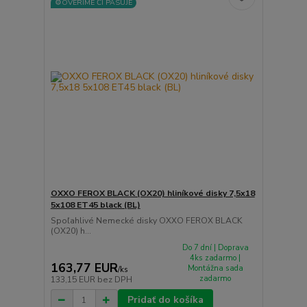
⚙️OVERÍME ČI PASUJE
OXXO FEROX BLACK (OX20) hliníkové disky 7,5x18
5x108 ET45 black (BL)
Spoľahlivé Nemecké disky OXXO FEROX BLACK
(OX20) h...
Do 7 dní | Doprava
4ks zadarmo |
163,77 EUR
Montážna sada
/
ks
zadarmo
133,15 EUR
bez DPH
Pridať do košíka