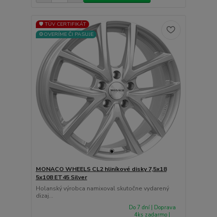
🛡️ TÜV CERTIFIKÁT
⚙️OVERÍME ČI PASUJE
MONACO WHEELS CL2 hliníkové disky 7,5x18
5x108 ET45 Silver
Holanský výrobca namixoval skutočne vydarený
dizaj...
Do 7 dní | Doprava
4ks zadarmo |