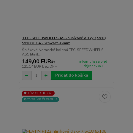
TEC-SPEEDWHEELS AS5 hliníkové disky 7,5x18
5x108 ET45 Schwarz-Glanz
Špičkové Nemecké kolesá TEC-SPEEDWHEELS
AS5 hliník...
149,00 EUR
informujte sa pred
/
ks
objednávkou
121,14 EUR
bez DPH
Pridať do košíka
🛡️ TÜV CERTIFIKÁT
⚙️OVERÍME ČI PASUJE