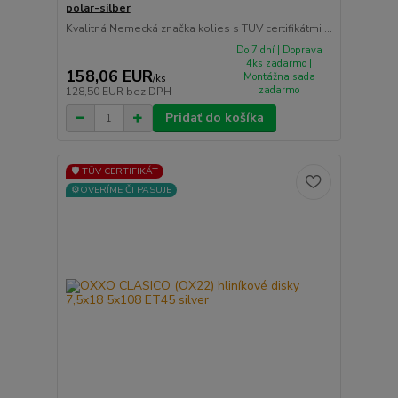
polar-silber
Kvalitná Nemecká značka kolies s TUV certifikátmi ...
Do 7 dní | Doprava
4ks zadarmo |
158,06 EUR
Montážna sada
/
ks
zadarmo
128,50 EUR
bez DPH
Pridať do košíka
🛡️ TÜV CERTIFIKÁT
⚙️OVERÍME ČI PASUJE