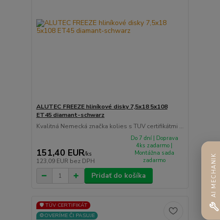
ALUTEC FREEZE hliníkové disky 7,5x18 5x108
ET45 diamant-schwarz
Kvalitná Nemecká značka kolies s TUV certifikátmi ...
Do 7 dní | Doprava
4ks zadarmo |
151,40 EUR
Montážna sada
/
ks
AI MECHANIK
zadarmo
123,09 EUR
bez DPH
Pridať do košíka
🛡️ TÜV CERTIFIKÁT
⚙️OVERÍME ČI PASUJE