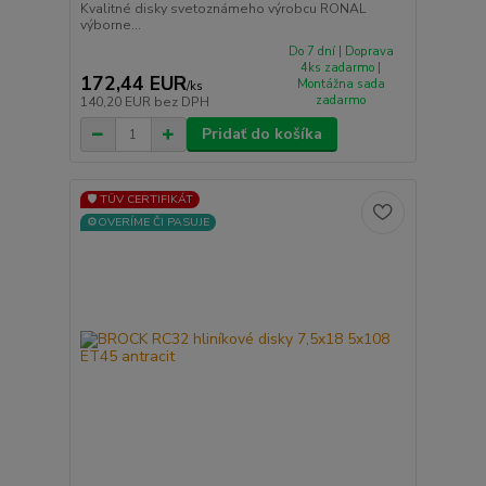
Kvalitné disky svetoznámeho výrobcu RONAL
výborne...
Do 7 dní | Doprava
4ks zadarmo |
172,44 EUR
Montážna sada
/
ks
zadarmo
140,20 EUR
bez DPH
Pridať do košíka
🛡️ TÜV CERTIFIKÁT
⚙️OVERÍME ČI PASUJE