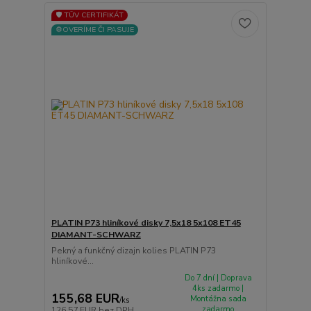
🛡️ TÜV CERTIFIKÁT
⚙️OVERÍME ČI PASUJE
PLATIN P73 hliníkové disky 7,5x18 5x108 ET45
DIAMANT-SCHWARZ
Pekný a funkčný dizajn kolies PLATIN P73
hliníkové...
Do 7 dní | Doprava
4ks zadarmo |
155,68 EUR
Montážna sada
/
ks
zadarmo
126,57 EUR
bez DPH