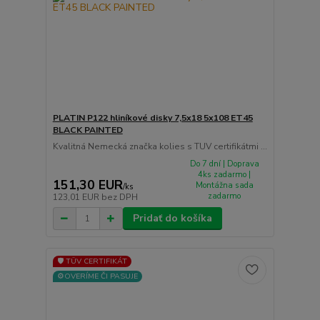
PLATIN P122 hliníkové disky 7,5x18 5x108 ET45
BLACK PAINTED
Kvalitná Nemecká značka kolies s TUV certifikátmi ...
Do 7 dní | Doprava
4ks zadarmo |
151,30 EUR
Montážna sada
/
ks
zadarmo
123,01 EUR
bez DPH
Pridať do košíka
🛡️ TÜV CERTIFIKÁT
⚙️OVERÍME ČI PASUJE