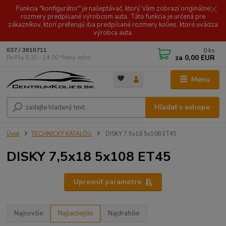
Funkcia "konfigurátor" je našeptávač, ktorý Vám zobrazí originálne
rozmery predpísané výrobcom auta. Táto funkcia je určená pre
zákazníkov, ktorí preferujú iba predpísané rozmery kolies, ktoré uvádza
výrobca auta.
0
ks
037 / 3810711
za
0,00 EUR
Po-Pia 9.30 - 14.00 *letný režim
Menu
Hľadať v eshope
Úvod
TECHNICKÝ KATALÓG
DISKY 7,5x18 5x108 ET45
DISKY 7,5x18 5x108 ET45
Upresniť parametre
Najnovšie
Najlacnejšie
Najdrahšie