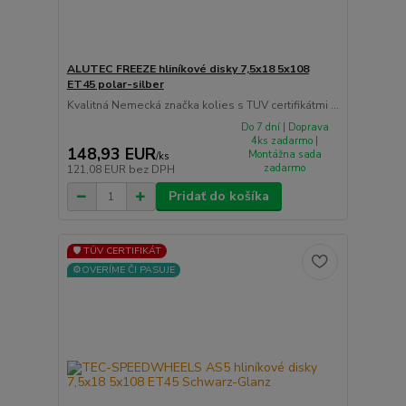
ALUTEC FREEZE hliníkové disky 7,5x18 5x108
ET45 polar-silber
Kvalitná Nemecká značka kolies s TUV certifikátmi ...
Do 7 dní | Doprava
4ks zadarmo |
148,93 EUR
Montážna sada
/
ks
zadarmo
121,08 EUR
bez DPH
Pridať do košíka
🛡️ TÜV CERTIFIKÁT
⚙️OVERÍME ČI PASUJE