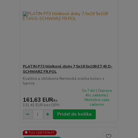
PLATIN P73 hliníkové disky 7,5x18 5x108 ET45 D-
SCHWARZ FR.POL
Kvalitná a obľúbená Nemecká značka kolies s
typový...
Do 7 dní | Doprava
4ks zadarmo |
161,63 EUR
Montážna sada
/
ks
zadarmo
131,41 EUR
bez DPH
Pridať do košíka
🛡️ TÜV CERTIFIKÁT