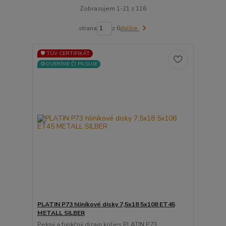
Zobrazujem 1-21 z 116
strana
z 6
ďalšie
🛡️ TÜV CERTIFIKÁT
⚙️OVERÍME ČI PASUJE
PLATIN P73 hliníkové disky 7,5x18 5x108 ET45
METALL SILBER
Pekný a funkčný dizajn kolies PLATIN P73