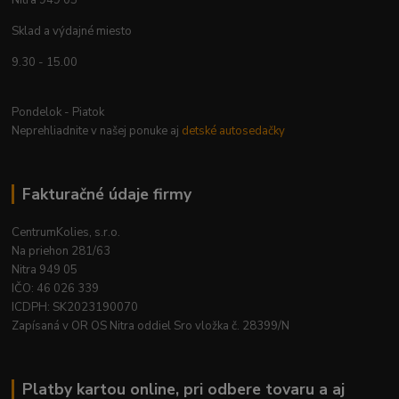
Sklad a výdajné miesto
9.30 - 15.00
Pondelok - Piatok
Neprehliadnite v našej ponuke aj
detské autosedačky
Fakturačné údaje firmy
CentrumKolies, s.r.o.
Na priehon 281/63
Nitra 949 05
IČO: 46 026 339
ICDPH: SK2023190070
Zapísaná v OR OS Nitra oddiel Sro vložka č. 28399/N
Platby kartou online, pri odbere tovaru a aj