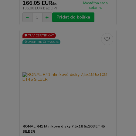
166,05 EUR
Montážna sada
/
ks
zadarmo
135,00 EUR
bez DPH
Pridať do košíka
🛡️ TÜV CERTIFIKÁT
⚙️OVERÍME ČI PASUJE
RONAL R41 hliníkové disky 7,5x18 5x108 ET45
SILBER