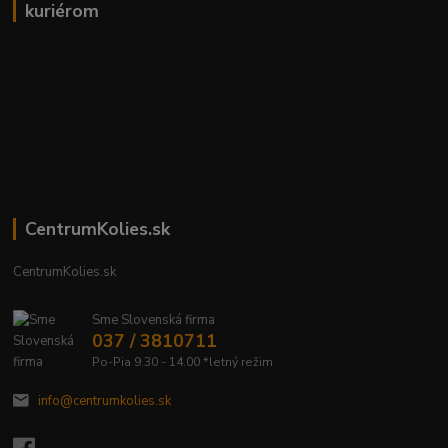
kuriérom
CentrumKolies.sk
CentrumKolies.sk
Sme Slovenská firma
037 / 3810711
Po-Pia 9.30 - 14.00 *letný režim
info@centrumkolies.sk