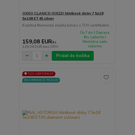
OXXO CLASICO (OX22) hliníkové disky 7,5x18
5x108 ET45 silver
Kvalitná Nemecká značka kolies s TUV certifikátmi ...
Do 7 dní | Doprava
4ks zadarmo |
159,08 EUR
Montážna sada
/
ks
zadarmo
129,34 EUR
bez DPH
Pridať do košíka
🛡️ TÜV CERTIFIKÁT
⚙️OVERÍME ČI PASUJE