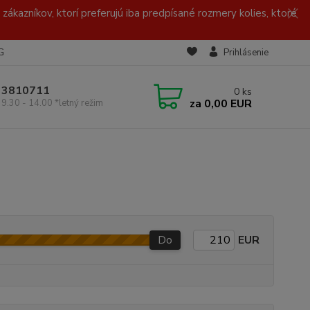
zákazníkov, ktorí preferujú iba predpísané rozmery kolies, ktoré
G
Prihlásenie
/ 3810711
0
ks
za
0,00 EUR
 9.30 - 14.00 *letný režim
Do
EUR