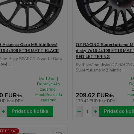
Assetto Gara MB hliníkové
OZ RACING Superturismo MB
x16 4x108 ET16 MATT BLACK
disky 7x16 4x108 ET16 MA
RED LETTERING
áme disky SPARCO Assetto Gara
ové ...
Svetoznáme disky OZ RACING
Superturismo MB hliníko...
Do 10 dní |
D
Doprava 4ks
Do
zadarmo |
z
10 EUR
209,62 EUR
Montážna sada
Mon
/
ks
/
ks
zadarmo
EUR
bez DPH
170,42 EUR
bez DPH
Pridať do košíka
Pridať do koš
CERTIFIKÁT