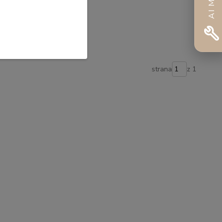
strana
z 1