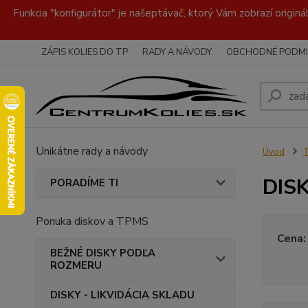
Funkcia "konfigurátor" je našeptávač, ktorý Vám zobrazí originá
ZÁPIS KOLIES DO TP
RADY A NÁVODY
OBCHODNÉ PODMI
Unikátne rady a návody
Úvod
DISK
PORADÍME TI
Ponuka diskov a TPMS
Cena:
BEŽNÉ DISKY PODĽA
ROZMERU
DISKY - LIKVIDÁCIA SKLADU