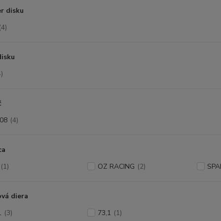
r disku
(4)
disku
4)
č
08
(4)
ca
(1)
OZ RACING
(2)
SPA
vá diera
1
(3)
73,1
(1)