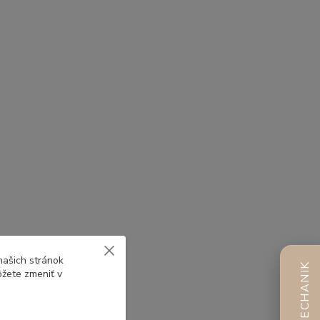
našich stránok
AI MECHANIK
ôžete zmeniť v