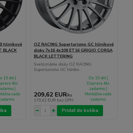
 hliníkové
OZ RACING Superturismo GC hliníkové
TT BLACK
disky 7x16 4x108 ET16 GRIGIO CORSA
BLACK LETTERING
Svetoznáme disky OZ RACING
Superturismo GC hliníko...
o 10 dní |
Do 10 dní |
prava 4ks
Doprava 4ks
adarmo |
zadarmo |
209,62 EUR
tážna sada
Montážna sada
/
ks
zadarmo
zadarmo
170,42 EUR
bez DPH
íka
Pridať do košíka