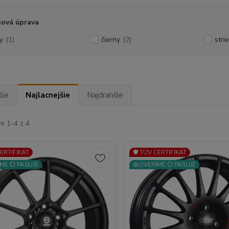
hová úprava
y
(1)
čierny
(2)
stri
šie
Najlacnejšie
Najdrahšie
m 1-4 z 4
CERTIFIKÁT
🛡️ TÜV CERTIFIKÁT
ME ČI PASUJE
⚙️OVERÍME ČI PASUJE