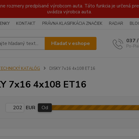
lne rozmery predpísané výrobcom auta. Táto funkcia je určená pre 
uvádza výrobca auta.
ENKY
KONTAKT
PRÁVNA KLASIFIKÁCIA ZNAČIEK
RADAR
BLO
037 
Hľadať v eshope
Po-Pia
TECHNICKÝ KATALÓG
DISKY 7x16 4x108 ET16
Y 7x16 4x108 ET16
EUR
Od