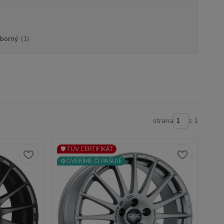
eborný
(1)
strana
z 1
🛡️ TÜV CERTIFIKÁT
⚙️OVERÍME ČI PASUJE