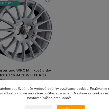
ME ČI PASUJE
rturismo WRC hliníkové disky
x108 ET16 RACE WHITE RED
ING
é disky svetoznámeho výrobcu OZ
ívateľom používať naše webové stránky využívame cookies. Používaním 
k...
ím súborov cookie na vašom počítači / zariadení. Nastavenia cookies m
nastavení vášho prehliadača.
Do 10 dní |
Doprava 4ks
zadarmo |