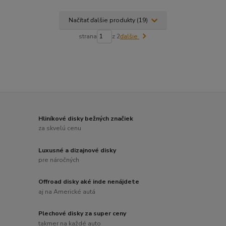
Načítať ďalšie produkty (19)
strana
z 2
ďalšie
Hliníkové disky bežných značiek
za skvelú cenu
Luxusné a dizajnové disky
pre náročných
Offroad disky aké inde nenájdete
aj na Americké autá
Plechové disky za super ceny
takmer na každé auto