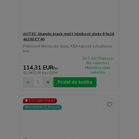
AUTEC Skandic black matt hliníkové disky 6,5x16
4x100 ET40
Prémiové Nemecké disky, KBA typové schválenie
pre ...
Do 7 dní | Doprava
4ks zadarmo |
114,31 EUR
Montážna sada
/
ks
zadarmo
92,94 EUR
bez DPH
Pridať do košíka
🛡️ TÜV CERTIFIKÁT
⚙️OVERÍME ČI PASUJE