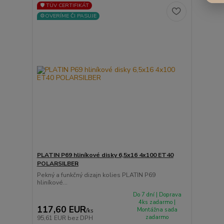
🛡️ TÜV CERTIFIKÁT
⚙️OVERÍME ČI PASUJE
PLATIN P69 hliníkové disky 6,5x16 4x100 ET40
POLARSILBER
Pekný a funkčný dizajn kolies PLATIN P69
hliníkové...
Do 7 dní | Doprava
4ks zadarmo |
117,60 EUR
Montážna sada
/
ks
zadarmo
95,61 EUR
bez DPH