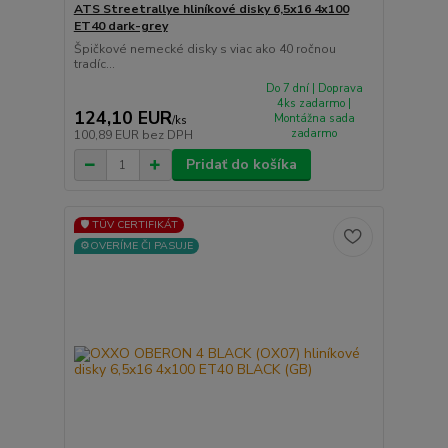
ATS Streetrallye hliníkové disky 6,5x16 4x100
ET40 dark-grey
Špičkové nemecké disky s viac ako 40 ročnou
tradíc...
Do 7 dní | Doprava
4ks zadarmo |
124,10 EUR
Montážna sada
/
ks
zadarmo
100,89 EUR
bez DPH
Pridať do košíka
🛡️ TÜV CERTIFIKÁT
⚙️OVERÍME ČI PASUJE