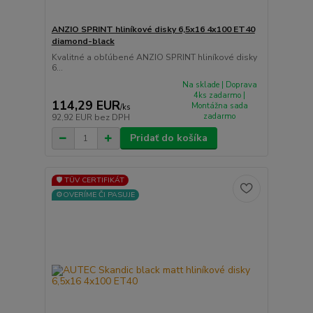
ANZIO SPRINT hliníkové disky 6,5x16 4x100 ET40
diamond-black
Kvalitné a obľúbené ANZIO SPRINT hliníkové disky
6...
Na sklade | Doprava
4ks zadarmo |
114,29 EUR
Montážna sada
/
ks
zadarmo
92,92 EUR
bez DPH
Pridať do košíka
🛡️ TÜV CERTIFIKÁT
⚙️OVERÍME ČI PASUJE