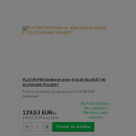
PLATIN P69 hliníkové disky 6,5x16 4x100 ET40
SCHWARZ POLIERT
Pekný a funkčný dizajn kolies PLATIN P69
hliníkové...
Do 7 dní | Doprava
4ks zadarmo |
129,53 EUR
Montážna sada
/
ks
zadarmo
105,31 EUR
bez DPH
Pridať do košíka