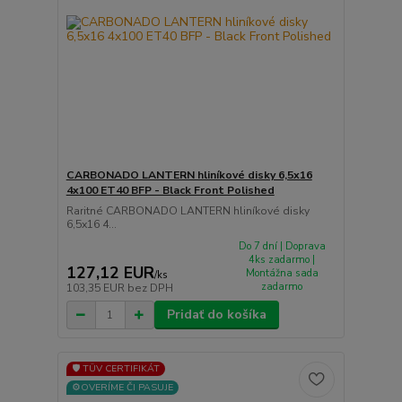
CARBONADO LANTERN hliníkové disky 6,5x16
4x100 ET40 BFP - Black Front Polished
Raritné CARBONADO LANTERN hliníkové disky
6,5x16 4...
Do 7 dní | Doprava
4ks zadarmo |
127,12 EUR
Montážna sada
/
ks
zadarmo
103,35 EUR
bez DPH
Pridať do košíka
🛡️ TÜV CERTIFIKÁT
⚙️OVERÍME ČI PASUJE