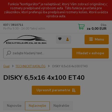
Funkcia "konfigurátor" je našeptávač, ktorý Vám zobrazí originálne
rozmery predpísané výrobcom auta. Táto funkcia je určená pre
zákazníkov, ktorí preferujú iba predpísané rozmery kolies, ktoré uvádza
výrobca auta.
0
ks
037 / 3810711
za
0,00 EUR
Po-Pia 9.30 - 14.00 *letný režim
Menu
Hľadať v eshope
Úvod
TECHNICKÝ KATALÓG
DISKY 6,5x16 4x100 ET40
DISKY 6,5x16 4x100 ET40
Upresniť parametre
Najnovšie
Najlacnejšie
Najdrahšie