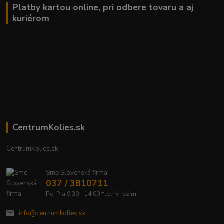
Platby kartou online, pri odbere tovaru a aj
kuriérom
CentrumKolies.sk
CentrumKolies.sk
Sme Slovenská firma
037 / 3810711
Po-Pia 9.30 - 14.00 *letný režim
info@centrumkolies.sk