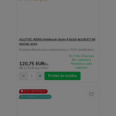
ALUTEC IKENU hliníkové disky 6,5x16 4x100 ET40
metal-grey
Kvalitná Nemecká značka kolies s TUV certifikátmi ...
Do 7 dní | Doprava
4ks zadarmo |
120,75 EUR
Montážna sada
/
ks
zadarmo
98,17 EUR
bez DPH
Pridať do košíka
🛡️ TÜV CERTIFIKÁT
⚙️OVERÍME ČI PASUJE