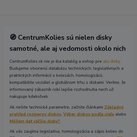
🧭 CentrumKolies sú nielen disky
samotné, ale aj vedomosti okolo nich
CentrumKolies.sk nie je iba katalóg a eshop pre
alu disky
.
Budujeme otvorenú databázu technických, legislatívnych a
praktických informácií o kolesách, homologizácii,
kompatibilite vozidiel a globálnom trhu s diskami. Veríme, že
informovaný zákazník robí lepšie rozhodnutia nech už
nakupuje kdekoľvek.
Ak riešite technické parametre, začnite článkami
Základný
prehľad rozmerov diskov
,
Výber diskov podľa cieľa
alebo
Môžem dať väčšie disky?
.
Ak vás zaujíma legislatíva, homologizácia a zápis kolies do