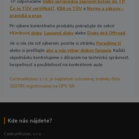
TP, odporúčame
Veľký sprievodca zápisom kolies do TP
,
Čo je TÜV certifikát?
,
KBA vs TÜV
a
Normy a zákony –
pravidlá a prax
.
Pri výbere konkrétneho produktu pokračujte do sekcií
Hliníkové
disky
,
Luxusné disky
alebo
Disky 4x4 Offroad
.
Ak si nie ste istí výberom, pozrite si stránku
Poradíme ti
alebo si prečítajte
ako u nás výber diskov funguje
. Každú
objednávku kontrolujeme s dôrazom na technickú správnosť,
bezpečnosť a použiteľnosť na konkrétnom aute.
CentrumKolies s.r.o. je majiteľom ochrannej známky číslo
263785 registrovanej na ÚPV SR
Kde nás nájdete?
CentrumKolies, s.r.o.