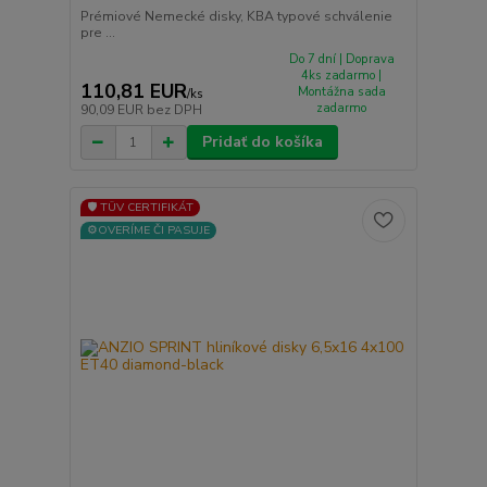
Prémiové Nemecké disky, KBA typové schválenie
pre ...
Do 7 dní | Doprava
4ks zadarmo |
110,81 EUR
Montážna sada
/
ks
zadarmo
90,09 EUR
bez DPH
Pridať do košíka
🛡️ TÜV CERTIFIKÁT
⚙️OVERÍME ČI PASUJE