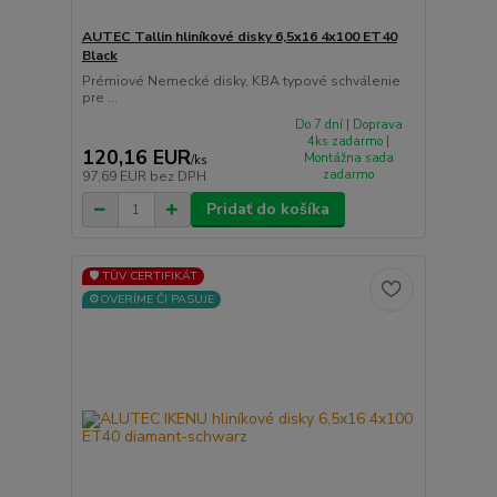
AUTEC Tallin hliníkové disky 6,5x16 4x100 ET40
Black
Prémiové Nemecké disky, KBA typové schválenie
pre ...
Do 7 dní | Doprava
4ks zadarmo |
120,16 EUR
Montážna sada
/
ks
zadarmo
97,69 EUR
bez DPH
Pridať do košíka
🛡️ TÜV CERTIFIKÁT
⚙️OVERÍME ČI PASUJE