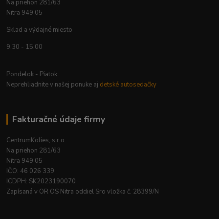
Na priehon 281/63
Nitra 949 05
Sklad a výdajné miesto
9.30 - 15.00
Pondelok - Piatok
Neprehliadnite v našej ponuke aj
detské autosedačky
Fakturačné údaje firmy
CentrumKolies, s.r.o.
Na priehon 281/63
Nitra 949 05
IČO: 46 026 339
ICDPH: SK2023190070
Zapísaná v OR OS Nitra oddiel Sro vložka č. 28399/N