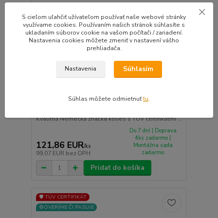
S cieľom uľahčiť užívateľom používať naše webové stránky
využívame cookies. Používaním našich stránok súhlasíte s
ukladaním súborov cookie na vašom počítači / zariadení.
Nastavenia cookies môžete zmeniť v nastavení vášho
prehliadača.
Súhlasím
Nastavenia
Súhlas môžete odmietnuť
tu
.
RIAL LUCCA hliníkové disky 6,5x16 4x100 ET40
diamant-schwarz
Kvalitná Nemecká značka kolies s TUV certifikátmi ...
Do 7 dní | Doprava
4ks zadarmo |
121,86 EUR
Montážna sada
/
ks
zadarmo
99,07 EUR
bez DPH
Pridať do košíka
🛡️ TÜV CERTIFIKÁT
⚙️OVERÍME ČI PASUJE