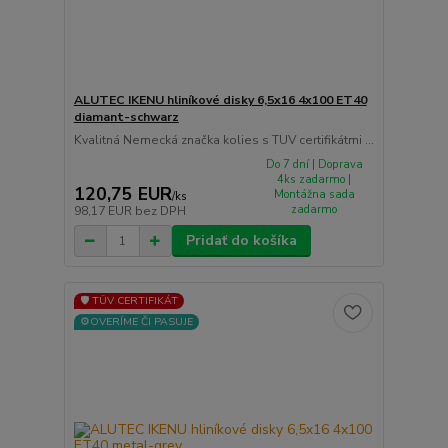
ALUTEC IKENU hliníkové disky 6,5x16 4x100 ET40
diamant-schwarz
Kvalitná Nemecká značka kolies s TUV certifikátmi ...
Do 7 dní | Doprava
4ks zadarmo |
120,75 EUR
Montážna sada
/
ks
zadarmo
98,17 EUR
bez DPH
Pridať do košíka
🛡️ TÜV CERTIFIKÁT
⚙️OVERÍME ČI PASUJE