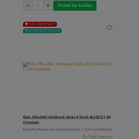
Pridať do košíka
🛡️ TÜV CERTIFIKÁT
⚙️OVERÍME ČI PASUJE
RIAL MILANO hliníkové disky 6,5x16 4x100 ET40
titanium
Kvalitná Nemecká značka kolies s TUV certifikátmi ...
Do 7 dní | Doprava