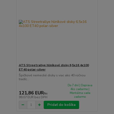
ATS Streetrallye hliníkové disky 6,5x16 4x100
ET40 polar-silver
Špičkové nemecké disky s viac ako 40 ročnou
tradíc...
Do 7 dní | Doprava
4ks zadarmo |
121,86 EUR
Montážna sada
/
ks
zadarmo
99,07 EUR
bez DPH
Pridať do košíka