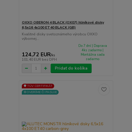
OXXO OBERON 4 BLACK (OX07) hliníkové disky
6,5x16 4x100 ET40 BLACK (GB)
Kvalitné disky svetoznámeho výrobcu OXXO
výbornej...
Do 7 dní | Doprava
4ks zadarmo |
124,72 EUR
Montážna sada
/
ks
zadarmo
101,40 EUR
bez DPH
Pridať do košíka
🛡️ TÜV CERTIFIKÁT
⚙️OVERÍME ČI PASUJE