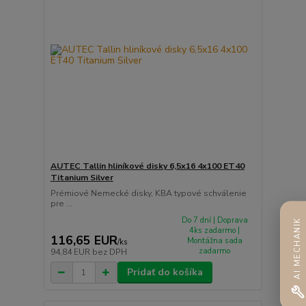
AUTEC Tallin hliníkové disky 6,5x16 4x100 ET40
Titanium Silver
Prémiové Nemecké disky, KBA typové schválenie
pre ...
Do 7 dní | Doprava
AI MECHANIK
4ks zadarmo |
116,65 EUR
Montážna sada
/
ks
zadarmo
94,84 EUR
bez DPH
Pridať do košíka