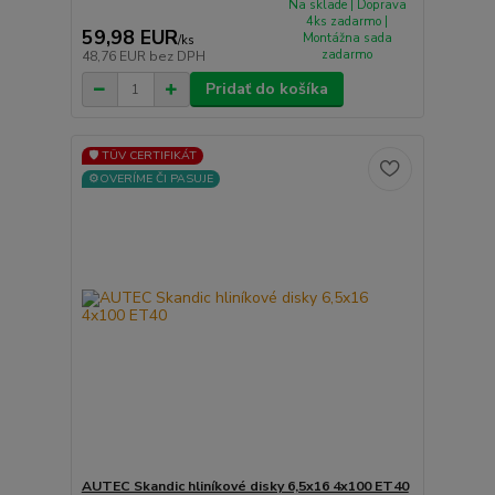
Na sklade | Doprava
4ks zadarmo |
59,98 EUR
Montážna sada
/
ks
zadarmo
48,76 EUR
bez DPH
Pridať do košíka
🛡️ TÜV CERTIFIKÁT
⚙️OVERÍME ČI PASUJE
AUTEC Skandic hliníkové disky 6,5x16 4x100 ET40