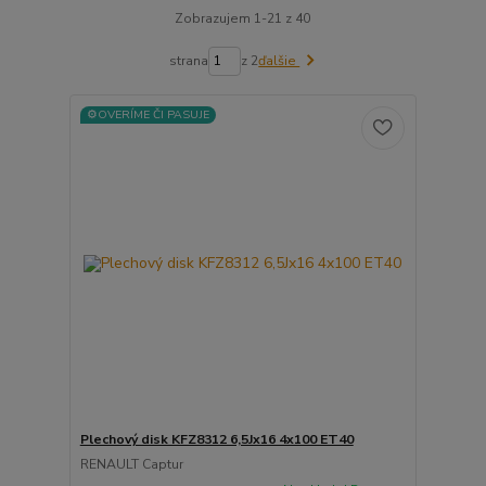
Zobrazujem 1-21 z 40
strana
z 2
ďalšie
⚙️OVERÍME ČI PASUJE
Plechový disk KFZ8312 6,5Jx16 4x100 ET40
RENAULT Captur