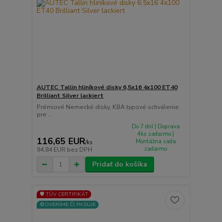
AUTEC Tallin hliníkové disky 6,5x16 4x100 ET40
Brilliant Silver lackiert
Prémiové Nemecké disky, KBA typové schválenie
pre ...
Do 7 dní | Doprava
4ks zadarmo |
116,65 EUR
Montážna sada
/
ks
zadarmo
94,84 EUR
bez DPH
Pridať do košíka
🛡️ TÜV CERTIFIKÁT
⚙️OVERÍME ČI PASUJE