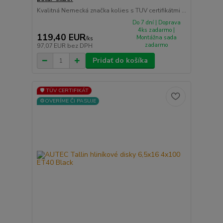
Kvalitná Nemecká značka kolies s TUV certifikátmi ...
Do 7 dní | Doprava
4ks zadarmo |
119,40 EUR
Montážna sada
/
ks
zadarmo
97,07 EUR
bez DPH
Pridať do košíka
🛡️ TÜV CERTIFIKÁT
⚙️OVERÍME ČI PASUJE