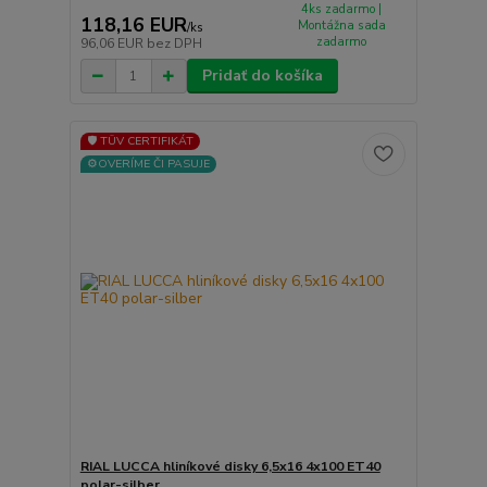
4ks zadarmo |
118,16 EUR
Montážna sada
/
ks
zadarmo
96,06 EUR
bez DPH
Pridať do košíka
🛡️ TÜV CERTIFIKÁT
⚙️OVERÍME ČI PASUJE
RIAL LUCCA hliníkové disky 6,5x16 4x100 ET40
polar-silber