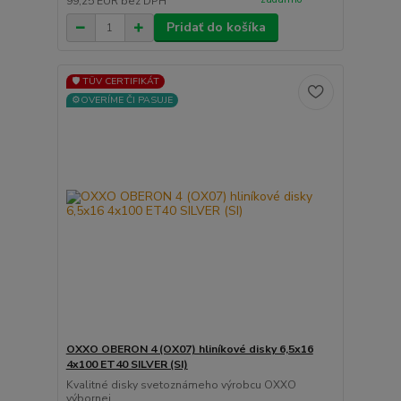
99,25 EUR
bez DPH
Pridať do košíka
🛡️ TÜV CERTIFIKÁT
⚙️OVERÍME ČI PASUJE
OXXO OBERON 4 (OX07) hliníkové disky 6,5x16
4x100 ET40 SILVER (SI)
Kvalitné disky svetoznámeho výrobcu OXXO
výbornej...