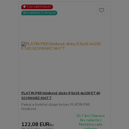
🛡️ TÜV CERTIFIKÁT
⚙️OVERÍME ČI PASUJE
PLATIN P69 hliníkové disky 6,5x16 4x100 ET40
SCHWARZ MATT
Pekný a funkčný dizajn kolies PLATIN P69
hliníkové...
Do 7 dní | Doprava
4ks zadarmo |
122,08 EUR
Montážna sada
/
ks
zadarmo