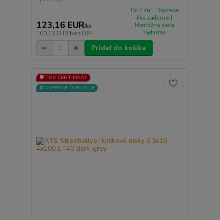
Do 7 dní | Doprava
4ks zadarmo |
123,16 EUR
Montážna sada
/
ks
zadarmo
100,13 EUR
bez DPH
Pridať do košíka
🛡️ TÜV CERTIFIKÁT
⚙️OVERÍME ČI PASUJE