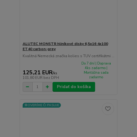
ALUTEC MONSTR hliníkové disky 6,5x16 4x100
ET40 carbon-grey
Kvalitná Nemecká značka kolies s TUV certifikátmi ...
Do 7 dní | Doprava
4ks zadarmo |
125,21 EUR
Montážna sada
/
ks
zadarmo
101,80 EUR
bez DPH
Pridať do košíka
⚙️OVERÍME ČI PASUJE