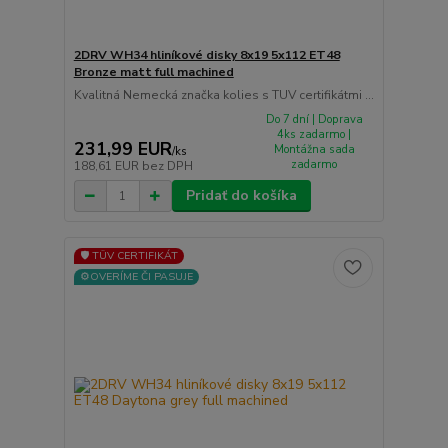
2DRV WH34 hliníkové disky 8x19 5x112 ET48
Bronze matt full machined
Kvalitná Nemecká značka kolies s TUV certifikátmi ...
Do 7 dní | Doprava
4ks zadarmo |
231,99 EUR
Montážna sada
/
ks
zadarmo
188,61 EUR
bez DPH
Pridať do košíka
🛡️ TÜV CERTIFIKÁT
⚙️OVERÍME ČI PASUJE