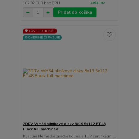
zadarmo
182,92 EUR
bez DPH
Pridať do košíka
🛡️ TÜV CERTIFIKÁT
⚙️OVERÍME ČI PASUJE
2DRV WH34 hliníkové disky 8x19 5x112 ET48
Black full machined
Kvalitná Nemecká značka kolies s TUV certifikátmi ...