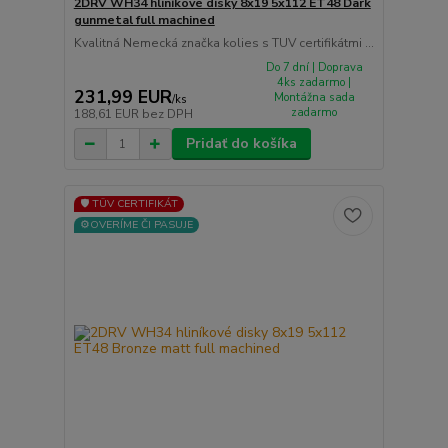
2DRV WH34 hliníkové disky 8x19 5x112 ET48 Dark
gunmetal full machined
Kvalitná Nemecká značka kolies s TUV certifikátmi ...
Do 7 dní | Doprava
4ks zadarmo |
231,99 EUR
Montážna sada
/
ks
zadarmo
188,61 EUR
bez DPH
Pridať do košíka
🛡️ TÜV CERTIFIKÁT
⚙️OVERÍME ČI PASUJE