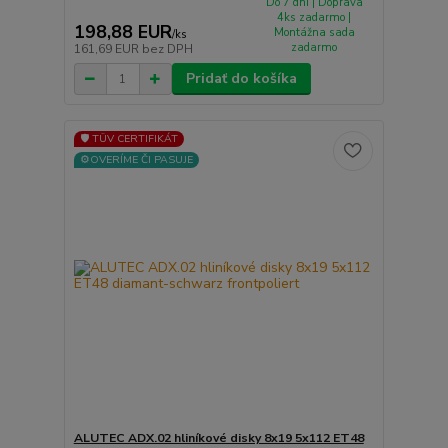
Do 7 dní | Doprava
4ks zadarmo |
198,88 EUR
Montážna sada
/
ks
zadarmo
161,69 EUR
bez DPH
Pridať do košíka
🛡️ TÜV CERTIFIKÁT
⚙️OVERÍME ČI PASUJE
ALUTEC ADX.02 hliníkové disky 8x19 5x112 ET48