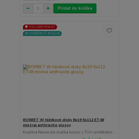
Pridať do košíka
🛡️ TÜV CERTIFIKÁT
⚙️OVERÍME ČI PASUJE
BORBET W hliníkové disky 8x19 5x112 ET48
mistral anthracite glossy
Kvalitná Nemecká značka kolies s TUV certifikátmi ...