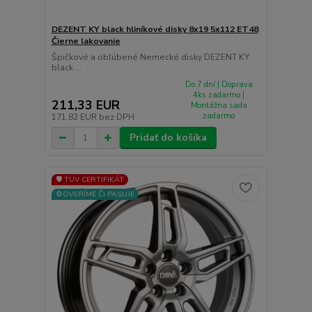
DEZENT KY black hliníkové disky 8x19 5x112 ET48
Čierne lakovanie
Špičkové a obľúbené Nemecké disky DEZENT KY
black ...
Do 7 dní | Doprava
4ks zadarmo |
211,33 EUR
Montážna sada
zadarmo
171,82 EUR
bez DPH
Pridať do košíka
🛡️ TÜV CERTIFIKÁT
⚙️OVERÍME ČI PASUJE