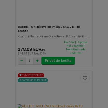
BORBET N hliníkové disky 8x19 5x112 ET48
bronze
Kvalitná Nemecká značka kolies s TUV certifikátmi ...
Do 7 dní | Doprava
4ks zadarmo |
178,09 EUR
Montážna sada
/
ks
zadarmo
144,79 EUR
bez DPH
Pridať do košíka
🛡️ TÜV CERTIFIKÁT
⚙️OVERÍME ČI PASUJE