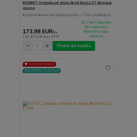
BORBET N hliníkové disky 8x19 5x112 ET48 black
glossy
Kvalitná Nemecká značka kolies s TUV certifikátmi ...
Do 7 dní | Doprava
4ks zadarmo |
173,98 EUR
Montážna sada
/
ks
zadarmo
141,45 EUR
bez DPH
Pridať do košíka
🛡️ TÜV CERTIFIKÁT
⚙️OVERÍME ČI PASUJE