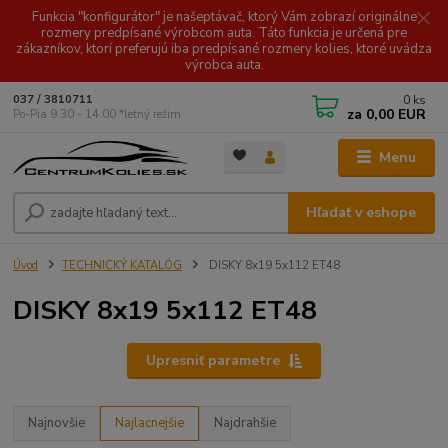
Funkcia "konfigurátor" je našeptávač, ktorý Vám zobrazí originálne
rozmery predpísané výrobcom auta. Táto funkcia je určená pre
zákazníkov, ktorí preferujú iba predpísané rozmery kolies, ktoré uvádza
výrobca auta.
0
ks
037 / 3810711
za
0,00 EUR
Po-Pia 9.30 - 14.00 *letný režim
Menu
Hľadať v eshope
Úvod
TECHNICKÝ KATALÓG
DISKY 8x19 5x112 ET48
DISKY 8x19 5x112 ET48
Upresniť parametre
Najnovšie
Najlacnejšie
Najdrahšie