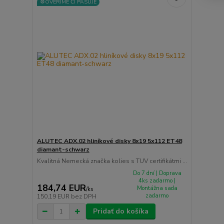
⚙️OVERÍME ČI PASUJE
ALUTEC ADX.02 hliníkové disky 8x19 5x112 ET48
diamant-schwarz
Kvalitná Nemecká značka kolies s TUV certifikátmi ...
Do 7 dní | Doprava
4ks zadarmo |
184,74 EUR
Montážna sada
/
ks
zadarmo
150,19 EUR
bez DPH
Pridať do košíka