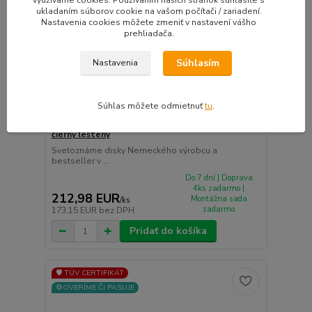
ukladaním súborov cookie na vašom počítači / zariadení.
Nastavenia cookies môžete zmeniť v nastavení vášho
prehliadača.
Súhlasím
Nastavenia
Súhlas môžete odmietnuť
tu
.
BROCK RC27 hliníkové disky 8x19 5x112 ET48
čierny leštený
Svetoznáme disky Nemeckého výrobcu a
bestseller v ...
Do 7 dní | Doprava
4ks zadarmo |
212,98 EUR
Montážna sada
/
ks
zadarmo
173,15 EUR
bez DPH
Pridať do košíka
🛡️ TÜV CERTIFIKÁT
⚙️OVERÍME ČI PASUJE