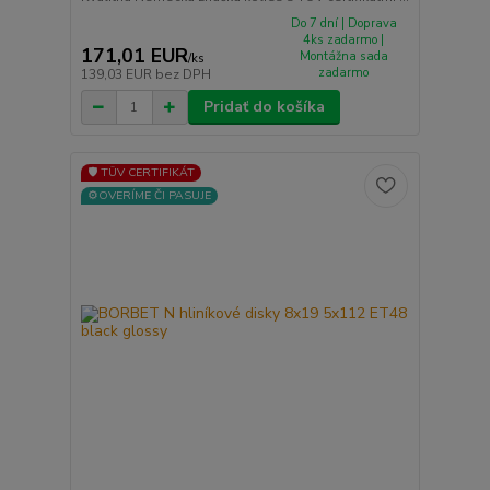
Do 7 dní | Doprava
4ks zadarmo |
171,01 EUR
Montážna sada
/
ks
zadarmo
139,03 EUR
bez DPH
Pridať do košíka
🛡️ TÜV CERTIFIKÁT
⚙️OVERÍME ČI PASUJE