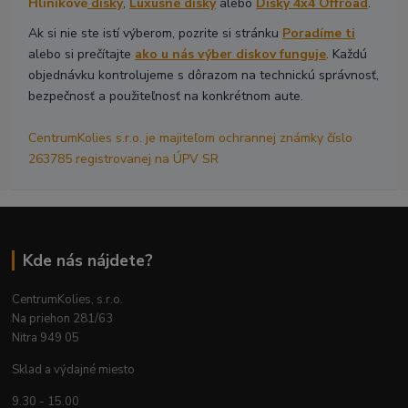
Hliníkové
disky
,
Luxusné disky
alebo
Disky 4x4 Offroad
.
Ak si nie ste istí výberom, pozrite si stránku
Poradíme ti
alebo si prečítajte
ako u nás výber diskov funguje
. Každú
objednávku kontrolujeme s dôrazom na technickú správnosť,
bezpečnosť a použiteľnosť na konkrétnom aute.
CentrumKolies s.r.o. je majiteľom ochrannej známky číslo
263785 registrovanej na ÚPV SR
Kde nás nájdete?
CentrumKolies, s.r.o.
Na priehon 281/63
Nitra 949 05
Sklad a výdajné miesto
9.30 - 15.00