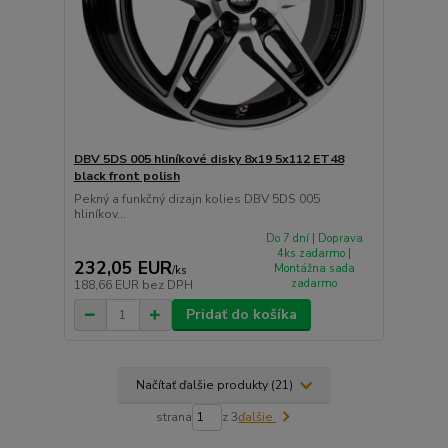
DBV 5DS 005 hliníkové disky 8x19 5x112 ET48
black front polish
Pekný a funkčný dizajn kolies DBV 5DS 005
hliníkov...
Do 7 dní | Doprava
4ks zadarmo |
232,05 EUR
Montážna sada
/
ks
zadarmo
188,66 EUR
bez DPH
Pridať do košíka
Načítať ďalšie produkty (21)
strana
z 3
ďalšie