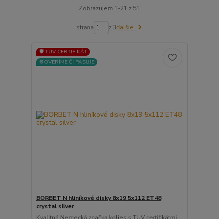
Zobrazujem 1-21 z 51
strana
z 3
ďalšie
🛡️ TÜV CERTIFIKÁT
⚙️OVERÍME ČI PASUJE
BORBET N hliníkové disky 8x19 5x112 ET48
crystal silver
Kvalitná Nemecká značka kolies s TUV certifikátmi ...