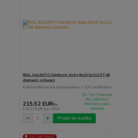
RIAL SALENTO hliníkové disky 8x19 5x112 ET48
diamant-schwarz
Kvalitná Nemecká značka kolies s TUV certifikátmi ...
Do 7 dní | Doprava
4ks zadarmo |
215,52 EUR
Montážna sada
/
ks
zadarmo
175,22 EUR
bez DPH
Pridať do košíka
🛡️ TÜV CERTIFIKÁT