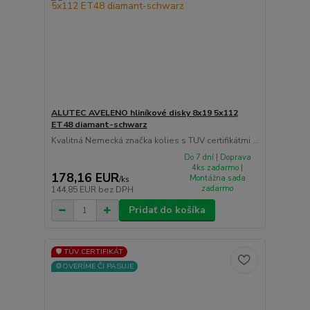
ALUTEC AVELENO hliníkové disky 8x19 5x112
ET48 diamant-schwarz
Kvalitná Nemecká značka kolies s TUV certifikátmi ...
Do 7 dní | Doprava
4ks zadarmo |
178,16 EUR
Montážna sada
/
ks
zadarmo
144,85 EUR
bez DPH
Pridať do košíka
🛡️ TÜV CERTIFIKÁT
⚙️OVERÍME ČI PASUJE