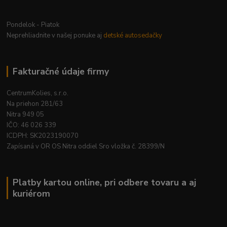
Pondelok - Piatok
Neprehliadnite v našej ponuke aj
detské autosedačky
Fakturačné údaje firmy
CentrumKolies, s.r.o.
Na priehon 281/63
Nitra 949 05
IČO: 46 026 339
ICDPH: SK2023190070
Zapísaná v OR OS Nitra oddiel Sro vložka č. 28399/N
Platby kartou online, pri odbere tovaru a aj
kuriérom