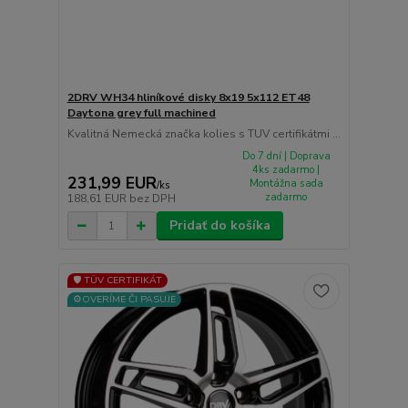
2DRV WH34 hliníkové disky 8x19 5x112 ET48
Daytona grey full machined
Kvalitná Nemecká značka kolies s TUV certifikátmi ...
Do 7 dní | Doprava
4ks zadarmo |
231,99 EUR
Montážna sada
/
ks
zadarmo
188,61 EUR
bez DPH
Pridať do košíka
🛡️ TÜV CERTIFIKÁT
⚙️OVERÍME ČI PASUJE