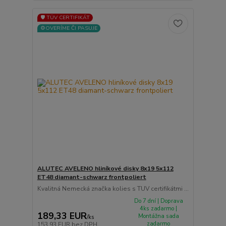
🛡️ TÜV CERTIFIKÁT
⚙️OVERÍME ČI PASUJE
ALUTEC AVELENO hliníkové disky 8x19 5x112
ET48 diamant-schwarz frontpoliert
Kvalitná Nemecká značka kolies s TUV certifikátmi ...
Do 7 dní | Doprava
4ks zadarmo |
189,33 EUR
Montážna sada
/
ks
zadarmo
153,93 EUR
bez DPH