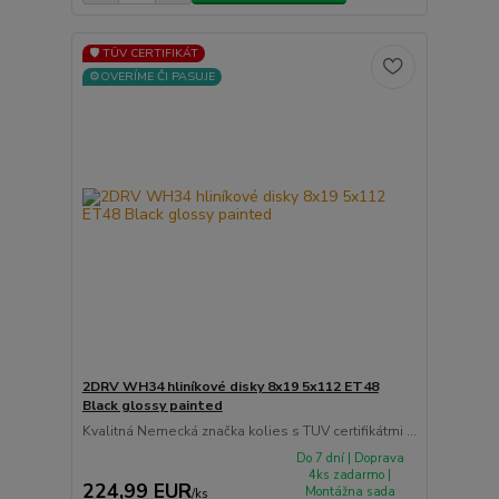
🛡️ TÜV CERTIFIKÁT
⚙️OVERÍME ČI PASUJE
2DRV WH34 hliníkové disky 8x19 5x112 ET48
Black glossy painted
Kvalitná Nemecká značka kolies s TUV certifikátmi ...
Do 7 dní | Doprava
4ks zadarmo |
224,99 EUR
Montážna sada
/
ks