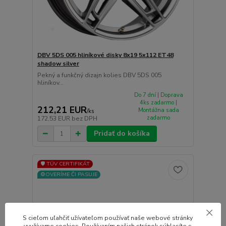
DBV 5DS 005 hliníkové disky 8x19 5x112 ET48
shadow silver
Pekný a funkčný dizajn kolies DBV 5DS 005
hliníkov...
Do 7 dní | Doprava
4ks zadarmo |
212,21 EUR
Montážna sada
/
ks
zadarmo
172,53 EUR
bez DPH
Pridať do košíka
🛡️ TÜV CERTIFIKÁT
⚙️OVERÍME ČI PASUJE
S cieľom uľahčiť užívateľom používať naše webové stránky
využívame cookies. Používaním našich stránok súhlasíte s