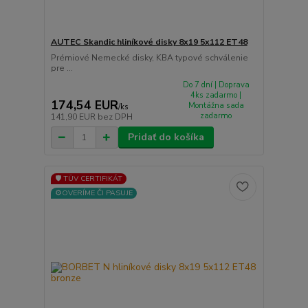
AUTEC Skandic hliníkové disky 8x19 5x112 ET48
Prémiové Nemecké disky, KBA typové schválenie
pre ...
Do 7 dní | Doprava
4ks zadarmo |
174,54 EUR
Montážna sada
/
ks
zadarmo
141,90 EUR
bez DPH
Pridať do košíka
🛡️ TÜV CERTIFIKÁT
⚙️OVERÍME ČI PASUJE