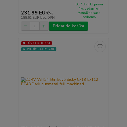
Do 7 dní | Doprava
4ks zadarmo |
231,99 EUR
Montážna sada
/
ks
zadarmo
188,61 EUR
bez DPH
Pridať do košíka
🛡️ TÜV CERTIFIKÁT
⚙️OVERÍME ČI PASUJE