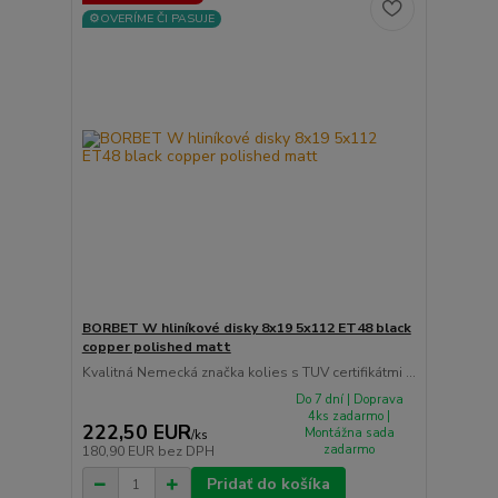
⚙️OVERÍME ČI PASUJE
BORBET W hliníkové disky 8x19 5x112 ET48 black
copper polished matt
Kvalitná Nemecká značka kolies s TUV certifikátmi ...
Do 7 dní | Doprava
4ks zadarmo |
222,50 EUR
Montážna sada
/
ks
zadarmo
180,90 EUR
bez DPH
Pridať do košíka