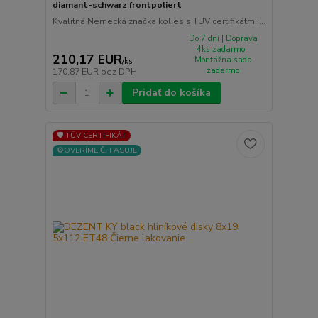
diamant-schwarz frontpoliert
Kvalitná Nemecká značka kolies s TUV certifikátmi ...
Do 7 dní | Doprava
4ks zadarmo |
210,17 EUR
Montážna sada
/
ks
zadarmo
170,87 EUR
bez DPH
Pridať do košíka
🛡️ TÜV CERTIFIKÁT
⚙️OVERÍME ČI PASUJE