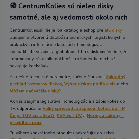
🧭 CentrumKolies sú nielen disky
samotné, ale aj vedomosti okolo nich
CentrumKolies.sk nie je iba katalóg a eshop pre
alu disky
.
Budujeme otvorenú databázu technických, legislatívnych a
praktických informácií o kolesách, homologizácii,
kompatibilite vozidiel a globálnom trhu s diskami. Veríme, že
informovaný zákazník robí lepšie rozhodnutia nech už
nakupuje kdekoľvek.
Ak riešite technické parametre, začnite článkami
Základný
prehľad rozmerov diskov
,
Výber diskov podľa cieľa
alebo
Môžem dať väčšie disky?
.
Ak vás zaujíma legislatíva, homologizácia a zápis kolies do
TP, odporúčame
Veľký sprievodca zápisom kolies do TP
,
Čo je TÜV certifikát?
,
KBA vs TÜV
a
Normy a zákony –
pravidlá a prax
.
Pri výbere konkrétneho produktu pokračujte do sekcií