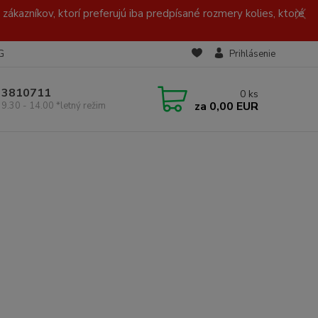
zákazníkov, ktorí preferujú iba predpísané rozmery kolies, ktoré
G
Prihlásenie
/ 3810711
0
ks
za
0,00 EUR
 9.30 - 14.00 *letný režim