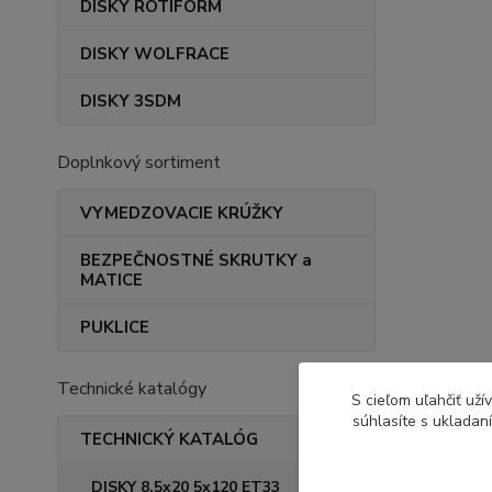
DISKY ROTIFORM
DISKY WOLFRACE
DISKY 3SDM
Doplnkový sortiment
VYMEDZOVACIE KRÚŽKY
BEZPEČNOSTNÉ SKRUTKY a
MATICE
PUKLICE
Technické katalógy
S cieľom uľahčiť už
súhlasíte s ukladan
TECHNICKÝ KATALÓG
DISKY 8,5x20 5x120 ET33