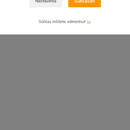
Súhlasím
Nastavenia
Súhlas môžete odmietnuť
tu
.