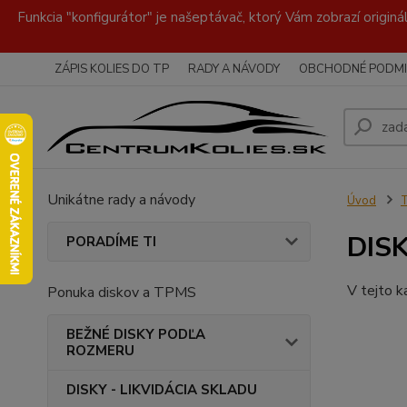
Funkcia "konfigurátor" je našeptávač, ktorý Vám zobrazí originá
ZÁPIS KOLIES DO TP
RADY A NÁVODY
OBCHODNÉ PODMI
Unikátne rady a návody
Úvod
DISK
PORADÍME TI
V tejto k
Ponuka diskov a TPMS
BEŽNÉ DISKY PODĽA
ROZMERU
DISKY - LIKVIDÁCIA SKLADU