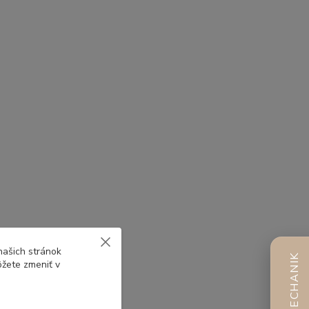
našich stránok
AI MECHANIK
ôžete zmeniť v