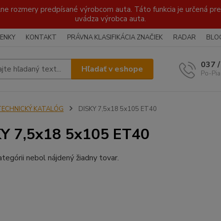
lne rozmery predpísané výrobcom auta. Táto funkcia je určená pre 
uvádza výrobca auta.
ENKY
KONTAKT
PRÁVNA KLASIFIKÁCIA ZNAČIEK
RADAR
BLO
037 
Hľadať v eshope
Po-Pia
TECHNICKÝ KATALÓG
DISKY 7,5x18 5x105 ET40
Y 7,5x18 5x105 ET40
ategórii nebol nájdený žiadny tovar.