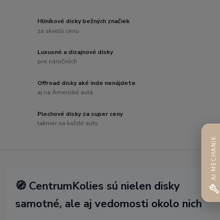
Hliníkové disky bežných značiek
za skvelú cenu
Luxusné a dizajnové disky
pre náročných
Offroad disky aké inde nenájdete
aj na Americké autá
Plechové disky za super ceny
takmer na každé auto
AI MECHANIK
🧭 CentrumKolies sú nielen disky
samotné, ale aj vedomosti okolo nich