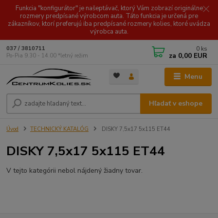
Funkcia "konfigurátor" je našeptávač, ktorý Vám zobrazí originálne
rozmery predpísané výrobcom auta. Táto funkcia je určená pre
zákazníkov, ktorí preferujú iba predpísané rozmery kolies, ktoré uvádza
výrobca auta.
0
ks
037 / 3810711
za
0,00 EUR
Po-Pia 9.30 - 14.00 *letný režim
Menu
Hľadať v eshope
Úvod
TECHNICKÝ KATALÓG
DISKY 7,5x17 5x115 ET44
DISKY 7,5x17 5x115 ET44
V tejto kategórii nebol nájdený žiadny tovar.