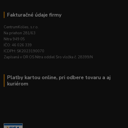
Fakturačné údaje firmy
CentrumKolies, s.r.o.
Na priehon 281/63
Nitra 949 05
IČO: 46 026 339
ICDPH: SK2023190070
Zapísaná v OR OS Nitra oddiel Sro vložka č. 28399/N
Platby kartou online, pri odbere tovaru a aj
kuriérom