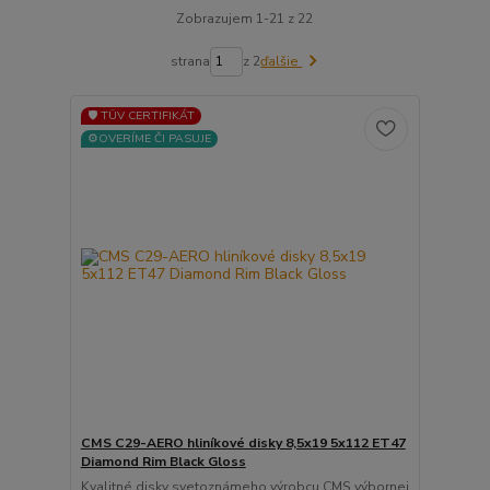
Zobrazujem 1-21 z 22
strana
z 2
ďalšie
🛡️ TÜV CERTIFIKÁT
⚙️OVERÍME ČI PASUJE
CMS C29-AERO hliníkové disky 8,5x19 5x112 ET47
Diamond Rim Black Gloss
Kvalitné disky svetoznámeho výrobcu CMS výbornej