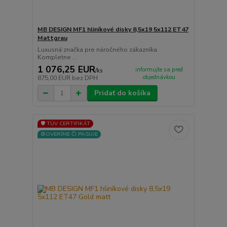
MB DESIGN MF1 hliníkové disky 8,5x19 5x112 ET47
Mattgrau
Luxusná značka pre náročného zákazníka.
Kompletne ...
1 076,25 EUR
informujte sa pred
/
ks
objednávkou
875,00 EUR
bez DPH
Pridať do košíka
🛡️ TÜV CERTIFIKÁT
⚙️OVERÍME ČI PASUJE