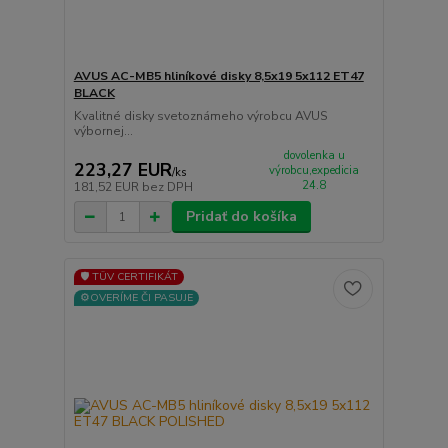
AVUS AC-MB5 hliníkové disky 8,5x19 5x112 ET47
BLACK
Kvalitné disky svetoznámeho výrobcu AVUS
výbornej...
dovolenka u
223,27 EUR
výrobcu,expedicia
/
ks
24.8
181,52 EUR
bez DPH
Pridať do košíka
🛡️ TÜV CERTIFIKÁT
⚙️OVERÍME ČI PASUJE