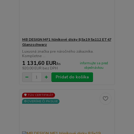
MB DESIGN MF1 hliníkové disky 8,5x19 5x112 ET47
Glanzschwarz
Luxusná značka pre náročného zákazníka.
Kompletne ...
1 131,60 EUR
informujte sa pred
/
ks
objednávkou
920,00 EUR
bez DPH
Pridať do košíka
🛡️ TÜV CERTIFIKÁT
⚙️OVERÍME ČI PASUJE