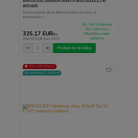
antracit
Svetoznáme disky Nemeckého výrobcu a
bestseller v ...
Do 7 dní | Doprava
4ks zadarmo |
325,17 EUR
Montážna sada
/
ks
zadarmo
264,36 EUR
bez DPH
Pridať do košíka
🛡️ TÜV CERTIFIKÁT
⚙️OVERÍME ČI PASUJE