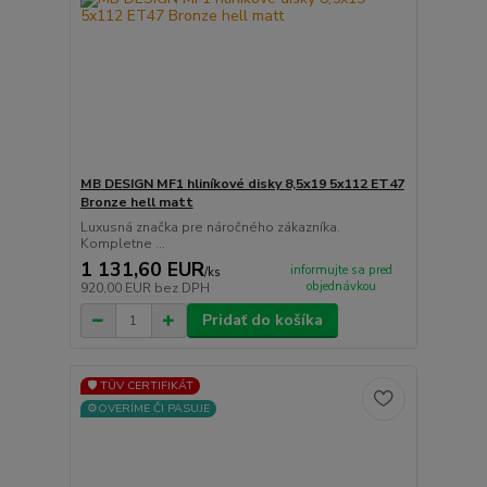
MB DESIGN MF1 hliníkové disky 8,5x19 5x112 ET47
Bronze hell matt
Luxusná značka pre náročného zákazníka.
Kompletne ...
1 131,60 EUR
informujte sa pred
/
ks
objednávkou
920,00 EUR
bez DPH
Pridať do košíka
🛡️ TÜV CERTIFIKÁT
⚙️OVERÍME ČI PASUJE