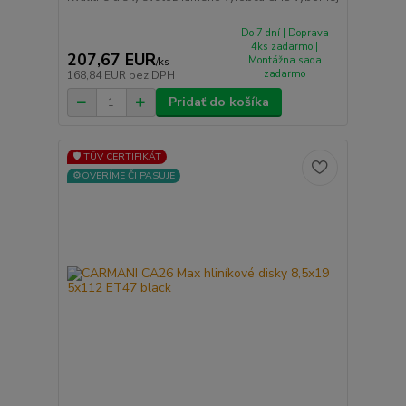
...
Do 7 dní | Doprava
4ks zadarmo |
207,67 EUR
Montážna sada
/
ks
zadarmo
168,84 EUR
bez DPH
Pridať do košíka
🛡️ TÜV CERTIFIKÁT
⚙️OVERÍME ČI PASUJE