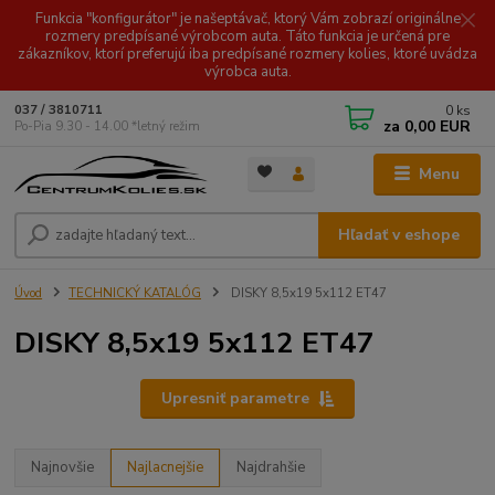
Funkcia "konfigurátor" je našeptávač, ktorý Vám zobrazí originálne
rozmery predpísané výrobcom auta. Táto funkcia je určená pre
zákazníkov, ktorí preferujú iba predpísané rozmery kolies, ktoré uvádza
výrobca auta.
0
ks
037 / 3810711
za
0,00 EUR
Po-Pia 9.30 - 14.00 *letný režim
Menu
Hľadať v eshope
Úvod
TECHNICKÝ KATALÓG
DISKY 8,5x19 5x112 ET47
DISKY 8,5x19 5x112 ET47
Upresniť parametre
Najnovšie
Najlacnejšie
Najdrahšie