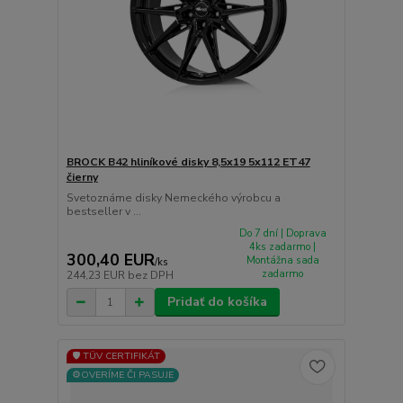
BROCK B42 hliníkové disky 8,5x19 5x112 ET47
čierny
Svetoznáme disky Nemeckého výrobcu a
bestseller v ...
Do 7 dní | Doprava
4ks zadarmo |
300,40 EUR
Montážna sada
/
ks
zadarmo
244,23 EUR
bez DPH
Pridať do košíka
🛡️ TÜV CERTIFIKÁT
⚙️OVERÍME ČI PASUJE