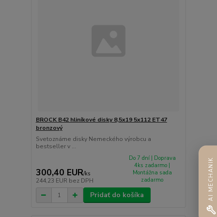
BROCK B42 hliníkové disky 8,5x19 5x112 ET47
bronzový
Svetoznáme disky Nemeckého výrobcu a
bestseller v ...
Do 7 dní | Doprava
AI MECHANIK
4ks zadarmo |
300,40 EUR
Montážna sada
/
ks
zadarmo
244,23 EUR
bez DPH
Pridať do košíka