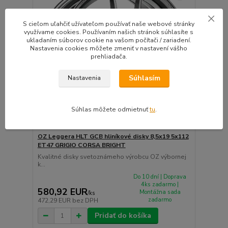
S cieľom uľahčiť užívateľom používať naše webové stránky
využívame cookies. Používaním našich stránok súhlasíte s
ukladaním súborov cookie na vašom počítači / zariadení.
Nastavenia cookies môžete zmeniť v nastavení vášho
prehliadača.
Súhlasím
Nastavenia
Súhlas môžete odmietnuť
tu
.
OZ Leggera HLT GCB hliníkové disky 8,5x19 5x112
ET47 GRIGIO CORSA BRIGHT
Kvalitné disky svetoznámeho výrobcu OZ výbornej
k...
Do 10 dní | Doprava
4ks zadarmo |
580,92 EUR
Montážna sada
/
ks
zadarmo
472,29 EUR
bez DPH
Pridať do košíka