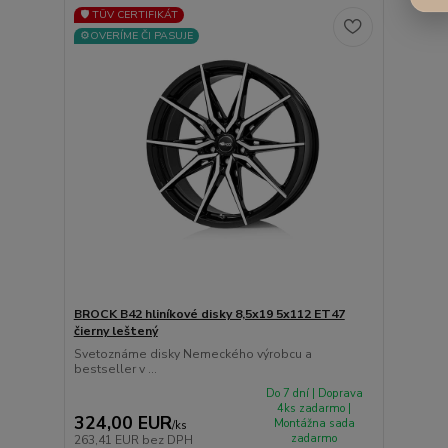
🛡️ TÜV CERTIFIKÁT
⚙️OVERÍME ČI PASUJE
BROCK B42 hliníkové disky 8,5x19 5x112 ET47
čierny leštený
Svetoznáme disky Nemeckého výrobcu a
bestseller v ...
Do 7 dní | Doprava
4ks zadarmo |
324,00 EUR
Montážna sada
/
ks
zadarmo
263,41 EUR
bez DPH