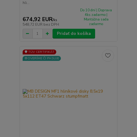
hli...
Do 10 dní | Doprava
4ks zadarmo |
674,92 EUR
Montážna sada
/
ks
zadarmo
548,72 EUR
bez DPH
Pridať do košíka
🛡️ TÜV CERTIFIKÁT
⚙️OVERÍME ČI PASUJE