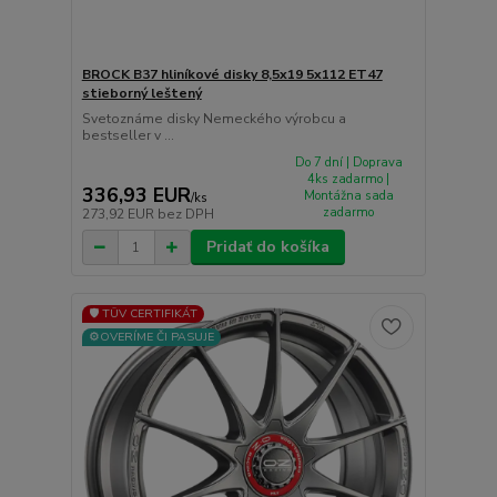
BROCK B37 hliníkové disky 8,5x19 5x112 ET47
stieborný leštený
Svetoznáme disky Nemeckého výrobcu a
bestseller v ...
Do 7 dní | Doprava
4ks zadarmo |
336,93 EUR
Montážna sada
/
ks
zadarmo
273,92 EUR
bez DPH
Pridať do košíka
🛡️ TÜV CERTIFIKÁT
⚙️OVERÍME ČI PASUJE