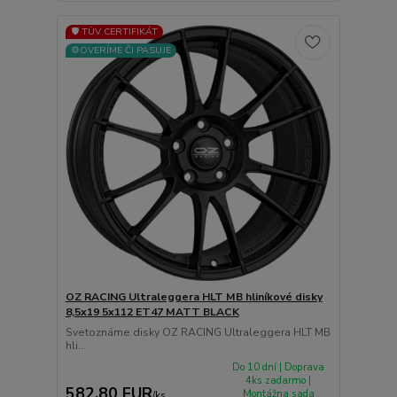
🛡️ TÜV CERTIFIKÁT
⚙️OVERÍME ČI PASUJE
OZ RACING Ultraleggera HLT MB hliníkové disky
8,5x19 5x112 ET47 MATT BLACK
Svetoznáme disky OZ RACING Ultraleggera HLT MB
hli...
Do 10 dní | Doprava
4ks zadarmo |
582,80 EUR
Montážna sada
/
ks