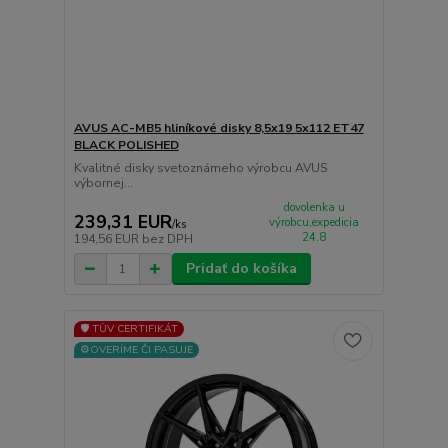
AVUS AC-MB5 hliníkové disky 8,5x19 5x112 ET47
BLACK POLISHED
Kvalitné disky svetoznámeho výrobcu AVUS
výbornej...
dovolenka u
239,31 EUR
výrobcu,expedicia
/
ks
24.8
194,56 EUR
bez DPH
Pridať do košíka
🛡️ TÜV CERTIFIKÁT
⚙️OVERÍME ČI PASUJE