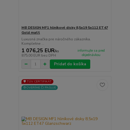
MB DESIGN MF1 hliníkové disky 8,5x19 5x112 ET47
Gold matt
Luxusná značka pre náročného zákazníka.
Kompletne ...
1 076,25 EUR
informujte sa pred
/
ks
objednávkou
875,00 EUR
bez DPH
Pridať do košíka
🛡️ TÜV CERTIFIKÁT
⚙️OVERÍME ČI PASUJE