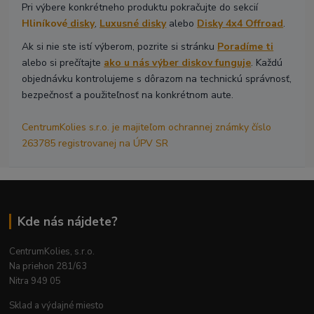
Pri výbere konkrétneho produktu pokračujte do sekcií
Hliníkové
disky
,
Luxusné disky
alebo
Disky 4x4 Offroad
.
Ak si nie ste istí výberom, pozrite si stránku
Poradíme ti
alebo si prečítajte
ako u nás výber diskov funguje
. Každú
objednávku kontrolujeme s dôrazom na technickú správnosť,
bezpečnosť a použiteľnosť na konkrétnom aute.
CentrumKolies s.r.o. je majiteľom ochrannej známky číslo
263785 registrovanej na ÚPV SR
Kde nás nájdete?
CentrumKolies, s.r.o.
Na priehon 281/63
Nitra 949 05
Sklad a výdajné miesto