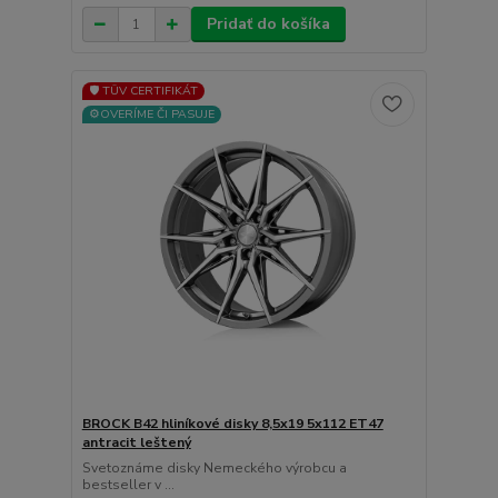
Pridať do košíka
🛡️ TÜV CERTIFIKÁT
⚙️OVERÍME ČI PASUJE
BROCK B42 hliníkové disky 8,5x19 5x112 ET47
antracit leštený
Svetoznáme disky Nemeckého výrobcu a
bestseller v ...