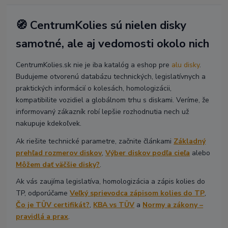
🧭 CentrumKolies sú nielen disky
samotné, ale aj vedomosti okolo nich
CentrumKolies.sk nie je iba katalóg a eshop pre
alu disky
.
Budujeme otvorenú databázu technických, legislatívnych a
praktických informácií o kolesách, homologizácii,
kompatibilite vozidiel a globálnom trhu s diskami. Veríme, že
informovaný zákazník robí lepšie rozhodnutia nech už
nakupuje kdekoľvek.
Ak riešite technické parametre, začnite článkami
Základný
prehľad rozmerov diskov
,
Výber diskov podľa cieľa
alebo
Môžem dať väčšie disky?
.
Ak vás zaujíma legislatíva, homologizácia a zápis kolies do
TP, odporúčame
Veľký sprievodca zápisom kolies do TP
,
Čo je TÜV certifikát?
,
KBA vs TÜV
a
Normy a zákony –
pravidlá a prax
.