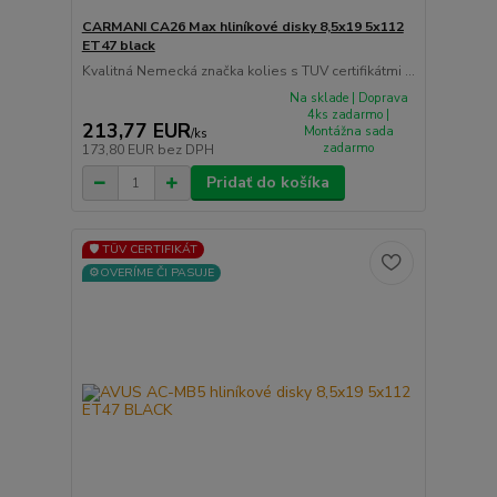
CARMANI CA26 Max hliníkové disky 8,5x19 5x112
ET47 black
Kvalitná Nemecká značka kolies s TUV certifikátmi ...
Na sklade | Doprava
4ks zadarmo |
213,77 EUR
Montážna sada
/
ks
zadarmo
173,80 EUR
bez DPH
Pridať do košíka
🛡️ TÜV CERTIFIKÁT
⚙️OVERÍME ČI PASUJE