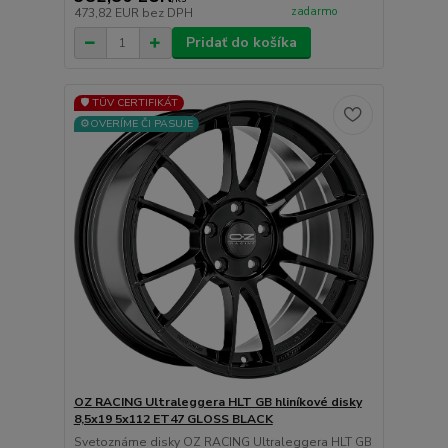
zadarmo
473,82 EUR
bez DPH
Pridať do košíka
🛡️ TÜV CERTIFIKÁT
⚙️OVERÍME ČI PASUJE
OZ RACING Ultraleggera HLT GB hliníkové disky
8,5x19 5x112 ET47 GLOSS BLACK
Svetoznáme disky OZ RACING Ultraleggera HLT GB