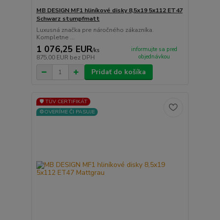
MB DESIGN MF1 hliníkové disky 8,5x19 5x112 ET47
Schwarz stumpfmatt
Luxusná značka pre náročného zákazníka.
Kompletne ...
1 076,25 EUR
informujte sa pred
/
ks
objednávkou
875,00 EUR
bez DPH
Pridať do košíka
🛡️ TÜV CERTIFIKÁT
⚙️OVERÍME ČI PASUJE