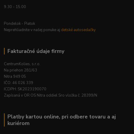
9.30 - 15.00
Pondelok - Piatok
Neprehliadnite v našej ponuke aj
detské autosedačky
Fakturačné údaje firmy
CentrumKolies, s.r.o.
Na priehon 281/63
Nitra 949 05
IČO: 46 026 339
ICDPH: SK2023190070
Zapísaná v OR OS Nitra oddiel Sro vložka č. 28399/N
Platby kartou online, pri odbere tovaru a aj
kuriérom