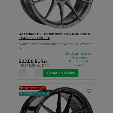
OZ Formula HLT GC hliníkové disky 8,5x19 5x112
ET47 GRIGIO CORSA
Kvalitné disky svetoznámeho výrobcu OZ výbornej
k...
Do 10 dní | Doprava
4ks zadarmo |
523,58 EUR
Montážna sada
/
ks
zadarmo
425,67 EUR
bez DPH
Pridať do košíka
🛡️ TÜV CERTIFIKÁT
⚙️OVERÍME ČI PASUJE