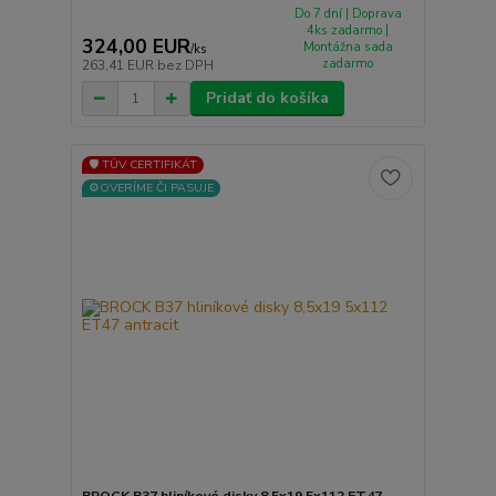
Do 7 dní | Doprava
4ks zadarmo |
324,00 EUR
Montážna sada
/
ks
zadarmo
263,41 EUR
bez DPH
Pridať do košíka
🛡️ TÜV CERTIFIKÁT
⚙️OVERÍME ČI PASUJE
BROCK B37 hliníkové disky 8,5x19 5x112 ET47