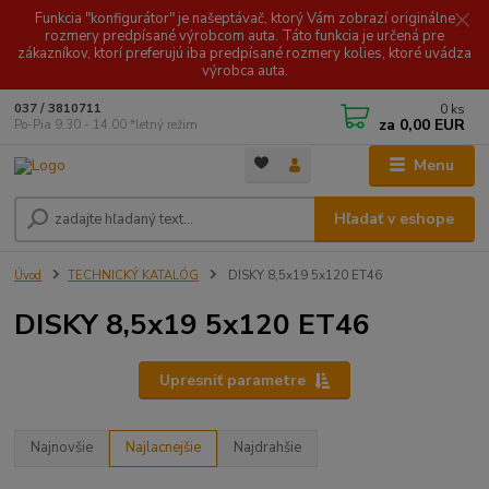
Funkcia "konfigurátor" je našeptávač, ktorý Vám zobrazí originálne
rozmery predpísané výrobcom auta. Táto funkcia je určená pre
zákazníkov, ktorí preferujú iba predpísané rozmery kolies, ktoré uvádza
výrobca auta.
0
ks
037 / 3810711
za
0,00 EUR
Po-Pia 9.30 - 14.00 *letný režim
Menu
Hľadať v eshope
Úvod
TECHNICKÝ KATALÓG
DISKY 8,5x19 5x120 ET46
DISKY 8,5x19 5x120 ET46
Upresniť parametre
Najnovšie
Najlacnejšie
Najdrahšie