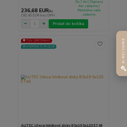
Do 7 dní | Doprava
4ks zadarmo |
236,68 EUR
Montážna sada
/
ks
zadarmo
192,43 EUR
bez DPH
Pridať do košíka
AI MECHANIK
🛡️ TÜV CERTIFIKÁT
⚙️OVERÍME ČI PASUJE
AUTEC Uteca hliníkové disky 8,5x19 5x120 ET46