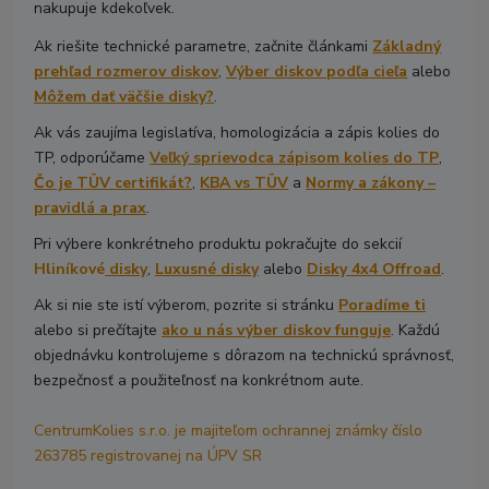
nakupuje kdekoľvek.
Ak riešite technické parametre, začnite článkami
Základný
prehľad rozmerov diskov
,
Výber diskov podľa cieľa
alebo
Môžem dať väčšie disky?
.
Ak vás zaujíma legislatíva, homologizácia a zápis kolies do
TP, odporúčame
Veľký sprievodca zápisom kolies do TP
,
Čo je TÜV certifikát?
,
KBA vs TÜV
a
Normy a zákony –
pravidlá a prax
.
Pri výbere konkrétneho produktu pokračujte do sekcií
Hliníkové
disky
,
Luxusné disky
alebo
Disky 4x4 Offroad
.
Ak si nie ste istí výberom, pozrite si stránku
Poradíme ti
alebo si prečítajte
ako u nás výber diskov funguje
. Každú
objednávku kontrolujeme s dôrazom na technickú správnosť,
bezpečnosť a použiteľnosť na konkrétnom aute.
CentrumKolies s.r.o. je majiteľom ochrannej známky číslo
263785 registrovanej na ÚPV SR