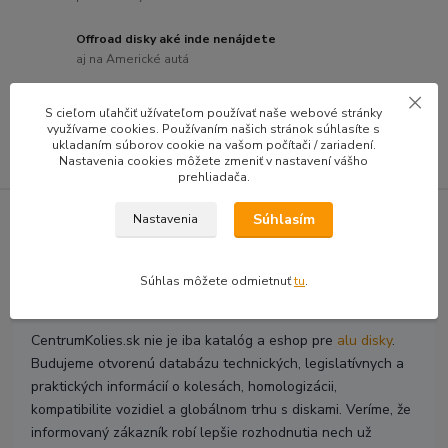
Offroad disky aké inde nenájdete
aj na Americké autá
Plechové disky za super ceny
S cieľom uľahčiť užívateľom používať naše webové stránky
takmer na každé auto
využívame cookies. Používaním našich stránok súhlasíte s
ukladaním súborov cookie na vašom počítači / zariadení.
Nastavenia cookies môžete zmeniť v nastavení vášho
prehliadača.
Súhlasím
Nastavenia
🧭 CentrumKolies sú nielen disky
Súhlas môžete odmietnuť
tu
.
samotné, ale aj vedomosti okolo nich
CentrumKolies.sk nie je iba katalóg a eshop pre
alu disky
.
Budujeme otvorenú databázu technických, legislatívnych a
praktických informácií o kolesách, homologizácii,
kompatibilite vozidiel a globálnom trhu s diskami. Veríme, že
informovaný zákazník robí lepšie rozhodnutia nech už