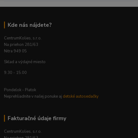
Kde nás nájdete?
CentrumKolies, s.r.o.
Na priehon 281/63
Nitra 949 05
Sklad a výdajné miesto
9.30 - 15.00
Pondelok - Piatok
Neprehliadnite v našej ponuke aj
detské autosedačky
Fakturačné údaje firmy
CentrumKolies, s.r.o.
Na priehon 281/63