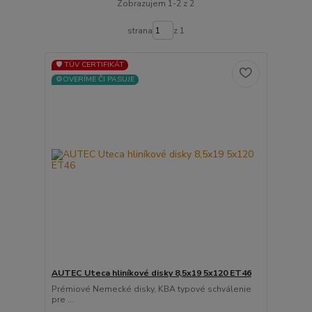
Zobrazujem 1-2 z 2
strana
z 1
🛡️ TÜV CERTIFIKÁT
⚙️OVERÍME ČI PASUJE
AUTEC Uteca hliníkové disky 8,5x19 5x120 ET46
Prémiové Nemecké disky, KBA typové schválenie
pre ...