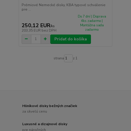
Prémiové Nemecké disky, KBA typové schválenie
pre ...
Do 7 dní | Doprava
4ks zadarmo |
250,12 EUR
Montážna sada
/
ks
zadarmo
203,35 EUR
bez DPH
Pridať do košíka
strana
z 1
Hliníkové disky bežných značiek
za skvelú cenu
Luxusné a dizajnové disky
pre náročných