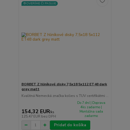
⚙️OVERÍME ČI PASUJE
BORBET Z hliníkové disky 7,5x18 5x112 ET48 dark
grey matt
Kvalitná Nemecká značka kolies s TUV certifikátmi ...
Do 7 dní | Doprava
4ks zadarmo |
154,32 EUR
Montážna sada
/
ks
zadarmo
125,47 EUR
bez DPH
Pridať do košíka