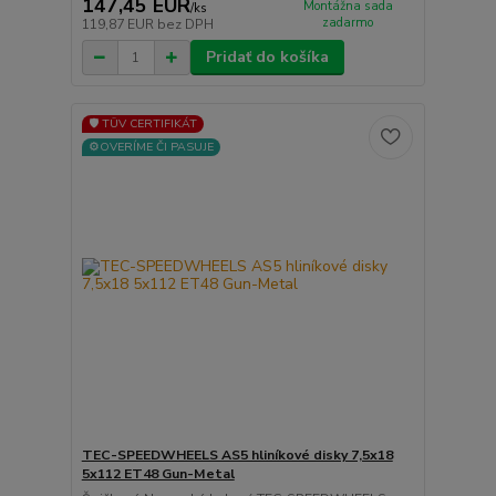
147,45 EUR
Montážna sada
/
ks
zadarmo
119,87 EUR
bez DPH
Pridať do košíka
🛡️ TÜV CERTIFIKÁT
⚙️OVERÍME ČI PASUJE
TEC-SPEEDWHEELS AS5 hliníkové disky 7,5x18
5x112 ET48 Gun-Metal