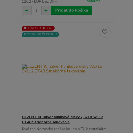
zadarmo
126,27 EUR
bez DPH
Pridať do košíka
🛡️ TÜV CERTIFIKÁT
⚙️OVERÍME ČI PASUJE
DEZENT KF silver hliníkové disky 7,5x18 5x112
ET48 Strieborné lakovanie
Kvalitná Nemecká značka kolies s TUV certifikátmi ...