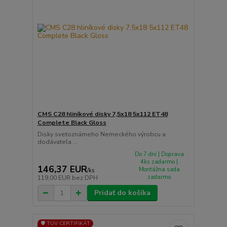
CMS C28 hliníkové disky 7,5x18 5x112 ET48
Complete Black Gloss
Disky svetoznámeho Nemeckého výrobcu a
dodávateľa ...
Do 7 dní | Doprava
4ks zadarmo |
146,37 EUR
Montážna sada
/
ks
zadarmo
119,00 EUR
bez DPH
Pridať do košíka
🛡️ TÜV CERTIFIKÁT