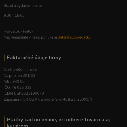
Sklad a výdajné miesto
9.30 - 15.00
Pondelok - Piatok
Neprehliadnite v našej ponuke aj
detské autosedačky
Fakturačné údaje firmy
CentrumKolies, s.r.o.
Na priehon 281/63
Nitra 949 05
IČO: 46 026 339
ICDPH: SK2023190070
Zapísaná v OR OS Nitra oddiel Sro vložka č. 28399/N
Platby kartou online, pri odbere tovaru a aj
kuriérom