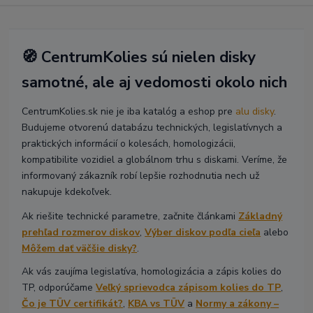
🧭 CentrumKolies sú nielen disky
samotné, ale aj vedomosti okolo nich
CentrumKolies.sk nie je iba katalóg a eshop pre
alu disky
.
Budujeme otvorenú databázu technických, legislatívnych a
praktických informácií o kolesách, homologizácii,
kompatibilite vozidiel a globálnom trhu s diskami. Veríme, že
informovaný zákazník robí lepšie rozhodnutia nech už
nakupuje kdekoľvek.
Ak riešite technické parametre, začnite článkami
Základný
prehľad rozmerov diskov
,
Výber diskov podľa cieľa
alebo
Môžem dať väčšie disky?
.
Ak vás zaujíma legislatíva, homologizácia a zápis kolies do
TP, odporúčame
Veľký sprievodca zápisom kolies do TP
,
Čo je TÜV certifikát?
,
KBA vs TÜV
a
Normy a zákony –