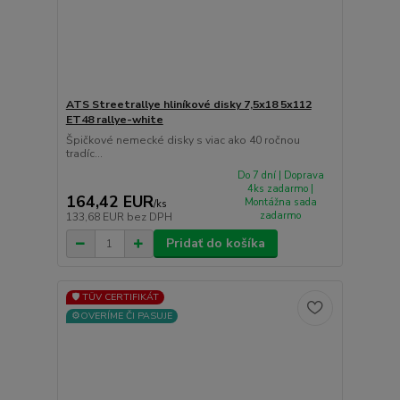
ATS Streetrallye hliníkové disky 7,5x18 5x112
ET48 rallye-white
Špičkové nemecké disky s viac ako 40 ročnou
tradíc...
Do 7 dní | Doprava
4ks zadarmo |
164,42 EUR
Montážna sada
/
ks
zadarmo
133,68 EUR
bez DPH
Pridať do košíka
🛡️ TÜV CERTIFIKÁT
⚙️OVERÍME ČI PASUJE