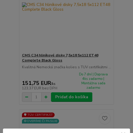
CMS C34 hliníkové disky 7,5x18 5x112 ET48
Complete Black Gloss
Kvalitná Nemecká značka kolies s TUV certifikátmi ...
Do 7 dní | Doprava
4ks zadarmo |
151,75 EUR
Montážna sada
/
ks
zadarmo
123,37 EUR
bez DPH
Pridať do košíka
🛡️ TÜV CERTIFIKÁT
⚙️OVERÍME ČI PASUJE