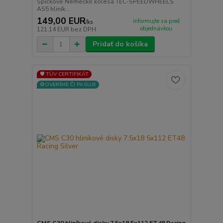
Špičkové Nemecké kolesá TEC-SPEEDWHEELS
AS5 hliník...
149,00 EUR
informujte sa pred
/
ks
objednávkou
121,14 EUR
bez DPH
Pridať do košíka
🛡️ TÜV CERTIFIKÁT
⚙️OVERÍME ČI PASUJE
CMS C30 hliníkové disky 7,5x18 5x112 ET48 Racing