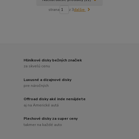
strana
z 3
ďalšie
Hliníkové disky bežných značiek
za skvelú cenu
Luxusné a dizajnové disky
pre náročných
Offroad disky aké inde nenájdete
aj na Americké autá
Plechové disky za super ceny
takmer na každé auto