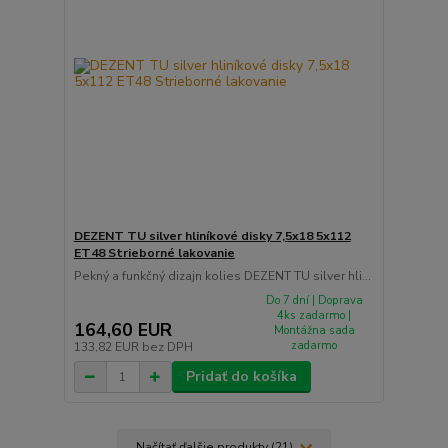
DEZENT TU silver hliníkové disky 7,5x18 5x112
ET48 Strieborné lakovanie
Pekný a funkčný dizajn kolies DEZENT TU silver hli...
Do 7 dní | Doprava
4ks zadarmo |
164,60 EUR
Montážna sada
zadarmo
133,82 EUR
bez DPH
Pridať do košíka
Načítať ďalšie produkty (21)