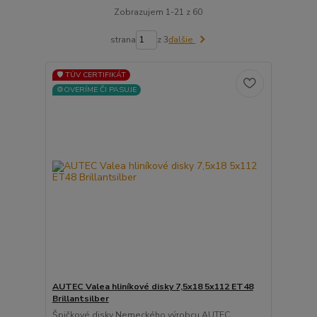
Zobrazujem 1-21 z 60
strana
z 3
ďalšie
🛡️ TÜV CERTIFIKÁT
⚙️OVERÍME ČI PASUJE
AUTEC Valea hliníkové disky 7,5x18 5x112 ET48
Brillantsilber
Špičkové disky Nemeckého výrobcu AUTEC