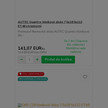
AUTEC Quantro hliníkové disky 7,5x18 5x112
ET48 strieborný
Prémiové Nemecké disky AUTEC Quantro hliníkové
dis...
Do 7 dní | Doprava
4ks zadarmo |
141,07 EUR
Montážna sada
/
ks
zadarmo
114,69 EUR
bez DPH
Pridať do košíka
🛡️ TÜV CERTIFIKÁT
⚙️OVERÍME ČI PASUJE