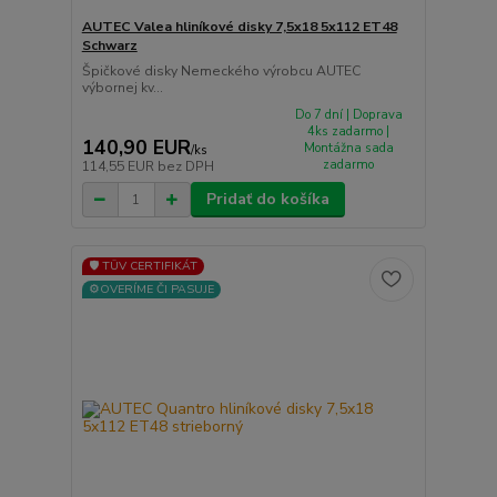
AUTEC Valea hliníkové disky 7,5x18 5x112 ET48
Schwarz
Špičkové disky Nemeckého výrobcu AUTEC
výbornej kv...
Do 7 dní | Doprava
4ks zadarmo |
140,90 EUR
Montážna sada
/
ks
zadarmo
114,55 EUR
bez DPH
Pridať do košíka
🛡️ TÜV CERTIFIKÁT
⚙️OVERÍME ČI PASUJE