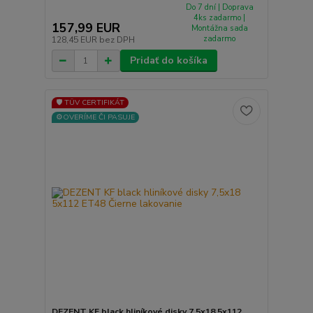
Do 7 dní | Doprava
4ks zadarmo |
157,99 EUR
Montážna sada
zadarmo
128,45 EUR
bez DPH
Pridať do košíka
🛡️ TÜV CERTIFIKÁT
⚙️OVERÍME ČI PASUJE
DEZENT KF black hliníkové disky 7,5x18 5x112