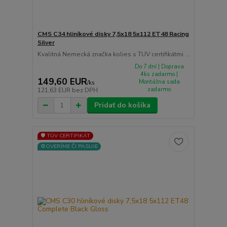
CMS C34 hliníkové disky 7,5x18 5x112 ET48 Racing
Silver
Kvalitná Nemecká značka kolies s TUV certifikátmi ...
Do 7 dní | Doprava
4ks zadarmo |
149,60 EUR
Montážna sada
/
ks
zadarmo
121,63 EUR
bez DPH
Pridať do košíka
🛡️ TÜV CERTIFIKÁT
⚙️OVERÍME ČI PASUJE