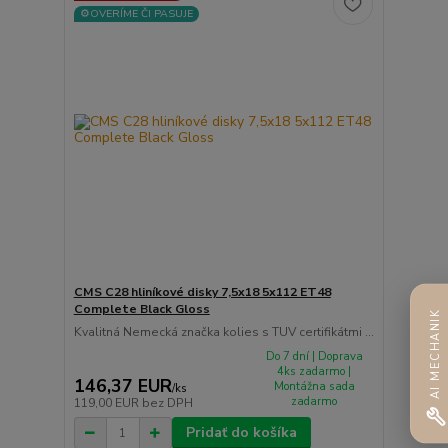
⚙️OVERÍME ČI PASUJE
CMS C28 hliníkové disky 7,5x18 5x112 ET48
Complete Black Gloss
AI MECHANIK
Kvalitná Nemecká značka kolies s TUV certifikátmi ...
Do 7 dní | Doprava
4ks zadarmo |
146,37 EUR
Montážna sada
/
ks
zadarmo
119,00 EUR
bez DPH
Pridať do košíka