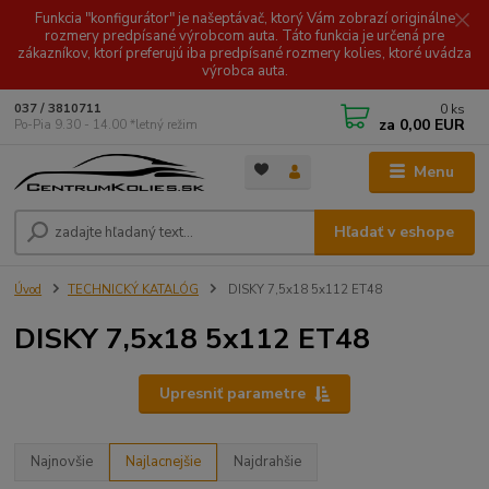
Funkcia "konfigurátor" je našeptávač, ktorý Vám zobrazí originálne
rozmery predpísané výrobcom auta. Táto funkcia je určená pre
zákazníkov, ktorí preferujú iba predpísané rozmery kolies, ktoré uvádza
výrobca auta.
0
ks
037 / 3810711
za
0,00 EUR
Po-Pia 9.30 - 14.00 *letný režim
Menu
Hľadať v eshope
Úvod
TECHNICKÝ KATALÓG
DISKY 7,5x18 5x112 ET48
DISKY 7,5x18 5x112 ET48
Upresniť parametre
Najnovšie
Najlacnejšie
Najdrahšie