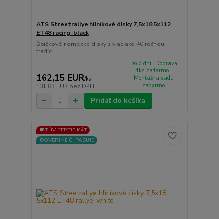
ATS Streetrallye hliníkové disky 7,5x18 5x112
ET48 racing-black
Špičkové nemecké disky s viac ako 40 ročnou
tradíc...
Do 7 dní | Doprava
4ks zadarmo |
162,15 EUR
Montážna sada
/
ks
zadarmo
131,83 EUR
bez DPH
Pridať do košíka
🛡️ TÜV CERTIFIKÁT
⚙️OVERÍME ČI PASUJE