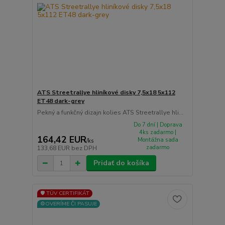
ATS Streetrallye hliníkové disky 7,5x18 5x112
ET48 dark-grey
Pekný a funkčný dizajn kolies ATS Streetrallye hli...
Do 7 dní | Doprava
4ks zadarmo |
164,42 EUR
Montážna sada
/
ks
zadarmo
133,68 EUR
bez DPH
Pridať do košíka
🛡️ TÜV CERTIFIKÁT
⚙️OVERÍME ČI PASUJE