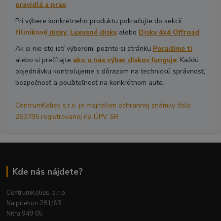
pravidlá a prax
.
Pri výbere konkrétneho produktu pokračujte do sekcií
Hliníkové
disky
,
Luxusné disky
alebo
Disky 4x4 Offroad
.
Ak si nie ste istí výberom, pozrite si stránku
Poradíme ti
alebo si prečítajte
ako u nás výber diskov funguje
. Každú
objednávku kontrolujeme s dôrazom na technickú správnosť,
bezpečnosť a použiteľnosť na konkrétnom aute.
CentrumKolies s.r.o. je majiteľom ochrannej známky číslo
263785 registrovanej na ÚPV SR
Kde nás nájdete?
CentrumKolies, s.r.o.
Na priehon 281/63
Nitra 949 05