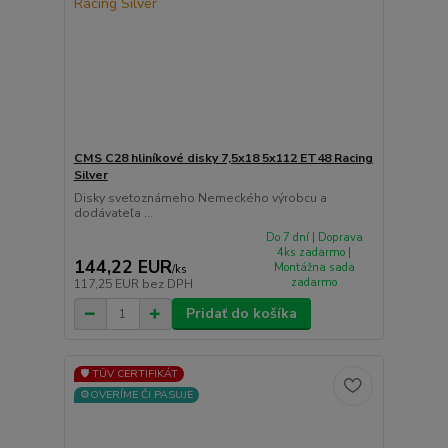
CMS C28 hliníkové disky 7,5x18 5x112 ET48 Racing
Silver
Disky svetoznámeho Nemeckého výrobcu a
dodávateľa ...
Do 7 dní | Doprava
4ks zadarmo |
144,22 EUR
Montážna sada
/
ks
zadarmo
117,25 EUR
bez DPH
Pridať do košíka
🛡️ TÜV CERTIFIKÁT
⚙️OVERÍME ČI PASUJE