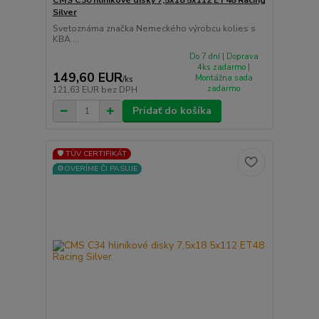
Silver
Svetoznáma značka Nemeckého výrobcu kolies s
KBA ...
Do 7 dní | Doprava
4ks zadarmo |
149,60 EUR
Montážna sada
/
ks
zadarmo
121,63 EUR
bez DPH
Pridať do košíka
🛡️ TÜV CERTIFIKÁT
⚙️OVERÍME ČI PASUJE