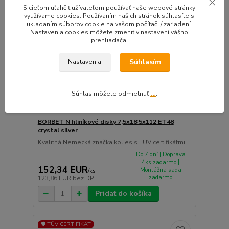
S cieľom uľahčiť užívateľom používať naše webové stránky
využívame cookies. Používaním našich stránok súhlasíte s
ukladaním súborov cookie na vašom počítači / zariadení.
Nastavenia cookies môžete zmeniť v nastavení vášho
prehliadača.
Súhlasím
Nastavenia
Súhlas môžete odmietnuť
tu
.
BORBET N hliníkové disky 7,5x18 5x112 ET48
crystal silver
Kvalitná Nemecká značka kolies s TUV certifikátmi ...
Do 7 dní | Doprava
4ks zadarmo |
152,34 EUR
Montážna sada
/
ks
zadarmo
123,86 EUR
bez DPH
Pridať do košíka
🛡️ TÜV CERTIFIKÁT