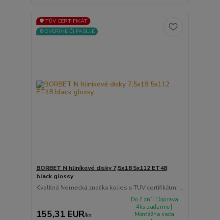
🛡️ TÜV CERTIFIKÁT
⚙️OVERÍME ČI PASUJE
BORBET N hliníkové disky 7,5x18 5x112 ET48
black glossy
Kvalitná Nemecká značka kolies s TUV certifikátmi ...
Do 7 dní | Doprava
4ks zadarmo |
155,31 EUR
Montážna sada
/
ks