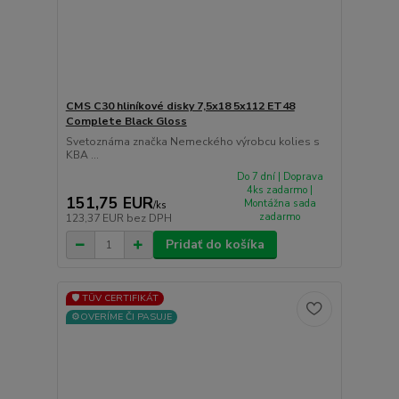
CMS C30 hliníkové disky 7,5x18 5x112 ET48
Complete Black Gloss
Svetoznáma značka Nemeckého výrobcu kolies s
KBA ...
Do 7 dní | Doprava
4ks zadarmo |
151,75 EUR
Montážna sada
/
ks
zadarmo
123,37 EUR
bez DPH
Pridať do košíka
🛡️ TÜV CERTIFIKÁT
⚙️OVERÍME ČI PASUJE