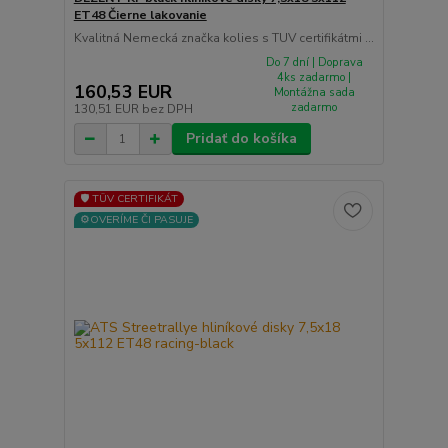
ET48 Čierne lakovanie
Kvalitná Nemecká značka kolies s TUV certifikátmi ...
Do 7 dní | Doprava
4ks zadarmo |
160,53 EUR
Montážna sada
zadarmo
130,51 EUR
bez DPH
Pridať do košíka
🛡️ TÜV CERTIFIKÁT
⚙️OVERÍME ČI PASUJE