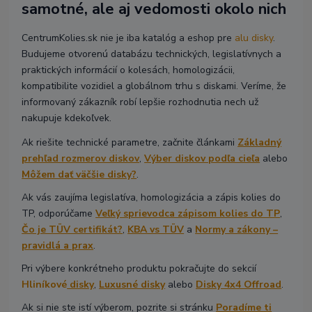
samotné, ale aj vedomosti okolo nich
CentrumKolies.sk nie je iba katalóg a eshop pre
alu disky
.
Budujeme otvorenú databázu technických, legislatívnych a
praktických informácií o kolesách, homologizácii,
kompatibilite vozidiel a globálnom trhu s diskami. Veríme, že
informovaný zákazník robí lepšie rozhodnutia nech už
nakupuje kdekoľvek.
Ak riešite technické parametre, začnite článkami
Základný
prehľad rozmerov diskov
,
Výber diskov podľa cieľa
alebo
Môžem dať väčšie disky?
.
Ak vás zaujíma legislatíva, homologizácia a zápis kolies do
TP, odporúčame
Veľký sprievodca zápisom kolies do TP
,
Čo je TÜV certifikát?
,
KBA vs TÜV
a
Normy a zákony –
pravidlá a prax
.
Pri výbere konkrétneho produktu pokračujte do sekcií
Hliníkové
disky
,
Luxusné disky
alebo
Disky 4x4 Offroad
.
Ak si nie ste istí výberom, pozrite si stránku
Poradíme ti