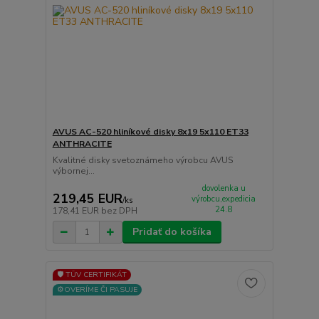
AVUS AC-520 hliníkové disky 8x19 5x110 ET33
ANTHRACITE
Kvalitné disky svetoznámeho výrobcu AVUS
výbornej...
dovolenka u
219,45 EUR
výrobcu,expedicia
/
ks
24.8
178,41 EUR
bez DPH
Pridať do košíka
🛡️ TÜV CERTIFIKÁT
⚙️OVERÍME ČI PASUJE