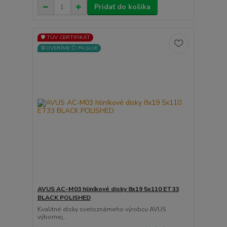
Pridať do košíka
🛡️ TÜV CERTIFIKÁT
⚙️OVERÍME ČI PASUJE
AVUS AC-M03 hliníkové disky 8x19 5x110 ET33
BLACK POLISHED
Kvalitné disky svetoznámeho výrobcu AVUS
výbornej...