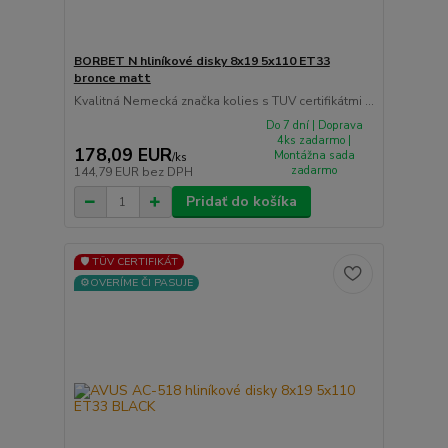
BORBET N hliníkové disky 8x19 5x110 ET33
bronce matt
Kvalitná Nemecká značka kolies s TUV certifikátmi ...
Do 7 dní | Doprava
4ks zadarmo |
178,09 EUR
Montážna sada
/
ks
zadarmo
144,79 EUR
bez DPH
Pridať do košíka
🛡️ TÜV CERTIFIKÁT
⚙️OVERÍME ČI PASUJE