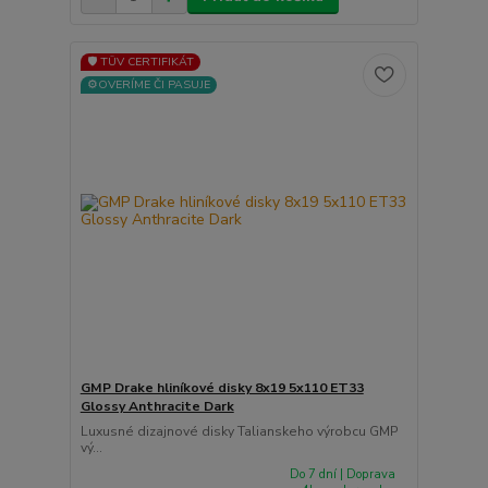
🛡️ TÜV CERTIFIKÁT
⚙️OVERÍME ČI PASUJE
GMP Drake hliníkové disky 8x19 5x110 ET33
Glossy Anthracite Dark
Luxusné dizajnové disky Talianskeho výrobcu GMP
vý...
Do 7 dní | Doprava