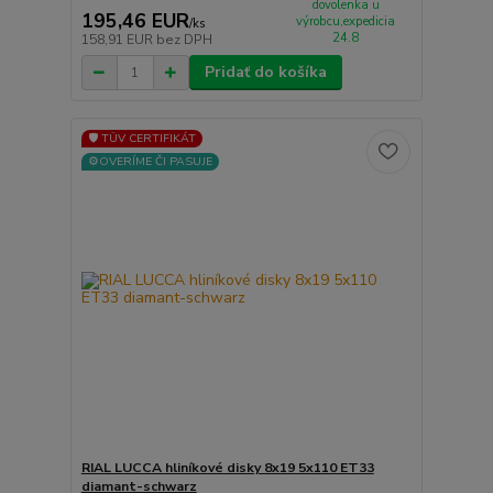
dovolenka u
195,46 EUR
výrobcu,expedicia
/
ks
24.8
158,91 EUR
bez DPH
Pridať do košíka
🛡️ TÜV CERTIFIKÁT
⚙️OVERÍME ČI PASUJE
RIAL LUCCA hliníkové disky 8x19 5x110 ET33
diamant-schwarz