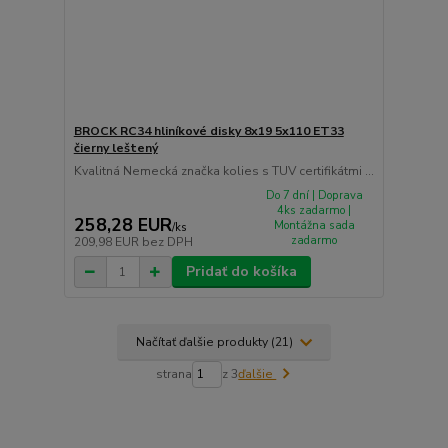
BROCK RC34 hliníkové disky 8x19 5x110 ET33
čierny leštený
Kvalitná Nemecká značka kolies s TUV certifikátmi ...
Do 7 dní | Doprava
4ks zadarmo |
258,28 EUR
Montážna sada
/
ks
zadarmo
209,98 EUR
bez DPH
Pridať do košíka
Načítať ďalšie produkty (21)
strana
z 3
ďalšie