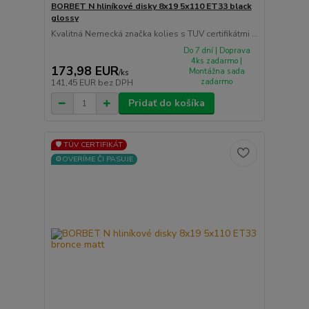
BORBET N hliníkové disky 8x19 5x110 ET33 black
glossy
Kvalitná Nemecká značka kolies s TUV certifikátmi ...
Do 7 dní | Doprava
4ks zadarmo |
173,98 EUR
Montážna sada
/
ks
zadarmo
141,45 EUR
bez DPH
Pridať do košíka
🛡️ TÜV CERTIFIKÁT
⚙️OVERÍME ČI PASUJE