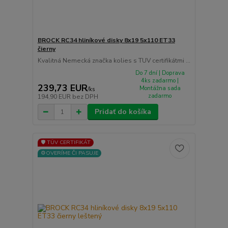
BROCK RC34 hliníkové disky 8x19 5x110 ET33
čierny
Kvalitná Nemecká značka kolies s TUV certifikátmi ...
Do 7 dní | Doprava
4ks zadarmo |
239,73 EUR
Montážna sada
/
ks
zadarmo
194,90 EUR
bez DPH
Pridať do košíka
🛡️ TÜV CERTIFIKÁT
⚙️OVERÍME ČI PASUJE