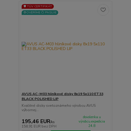
🛡️ TÜV CERTIFIKÁT
⚙️OVERÍME ČI PASUJE
AVUS AC-M03 hliníkové disky 8x19 5x110 ET33
BLACK POLISHED LIP
Kvalitné disky svetoznámeho výrobcu AVUS
výbornej...
dovolenka u
195,46 EUR
výrobcu,expedicia
/
ks
24.8
158,91 EUR
bez DPH