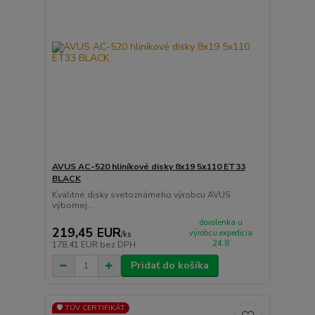
AVUS AC-520 hliníkové disky 8x19 5x110 ET33
BLACK
Kvalitné disky svetoznámeho výrobcu AVUS
výbornej...
dovolenka u
219,45 EUR
výrobcu,expedicia
/
ks
24.8
178,41 EUR
bez DPH
Pridať do košíka
🛡️ TÜV CERTIFIKÁT