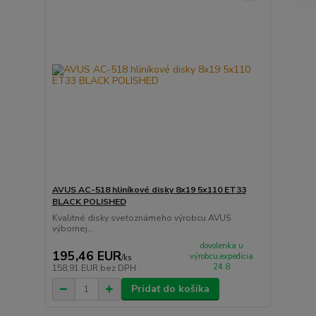
AVUS AC-518 hliníkové disky 8x19 5x110 ET33
BLACK POLISHED
Kvalitné disky svetoznámeho výrobcu AVUS
výbornej...
dovolenka u
195,46 EUR
výrobcu,expedicia
/
ks
24.8
158,91 EUR
bez DPH
Pridať do košíka