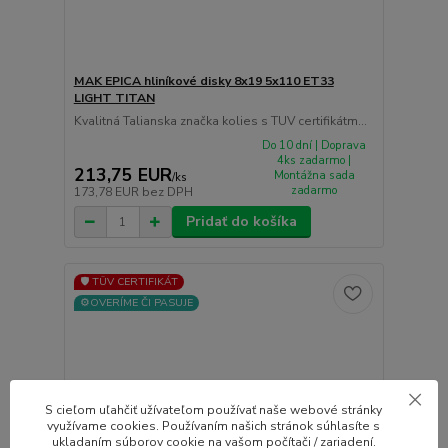
MAK EPICA hliníkové disky 8x19 5x110 ET33
LIGHT TITAN
Kvalitná Talianska značka kolies s TUV certifikátm...
Do 10 dní | Doprava
4ks zadarmo |
213,75 EUR
Montážna sada
/
ks
zadarmo
173,78 EUR
bez DPH
Pridať do košíka
🛡️ TÜV CERTIFIKÁT
⚙️OVERÍME ČI PASUJE
S cieľom uľahčiť užívateľom používať naše webové stránky
využívame cookies. Používaním našich stránok súhlasíte s
ukladaním súborov cookie na vašom počítači / zariadení.