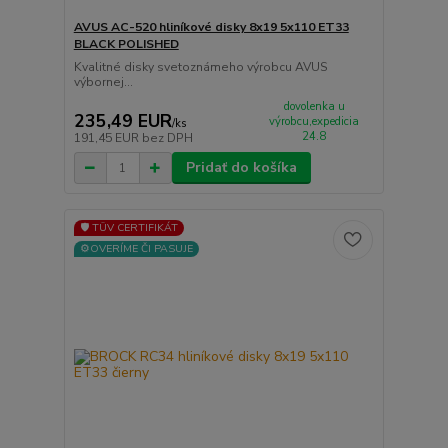
AVUS AC-520 hliníkové disky 8x19 5x110 ET33
BLACK POLISHED
Kvalitné disky svetoznámeho výrobcu AVUS
výbornej...
dovolenka u
235,49 EUR
výrobcu,expedicia
/
ks
24.8
191,45 EUR
bez DPH
Pridať do košíka
🛡️ TÜV CERTIFIKÁT
⚙️OVERÍME ČI PASUJE