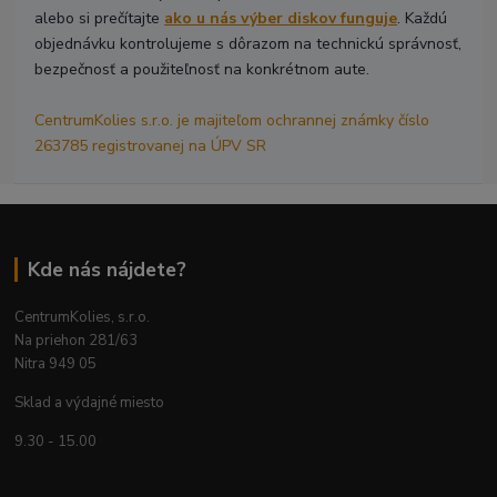
alebo si prečítajte
ako u nás výber diskov funguje
. Každú
objednávku kontrolujeme s dôrazom na technickú správnosť,
bezpečnosť a použiteľnosť na konkrétnom aute.
CentrumKolies s.r.o. je majiteľom ochrannej známky číslo
263785 registrovanej na ÚPV SR
Kde nás nájdete?
CentrumKolies, s.r.o.
Na priehon 281/63
Nitra 949 05
Sklad a výdajné miesto
9.30 - 15.00