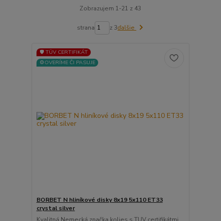
Zobrazujem 1-21 z 43
strana
z 3
ďalšie
🛡️ TÜV CERTIFIKÁT
⚙️OVERÍME ČI PASUJE
BORBET N hliníkové disky 8x19 5x110 ET33
crystal silver
Kvalitná Nemecká značka kolies s TUV certifikátmi ...