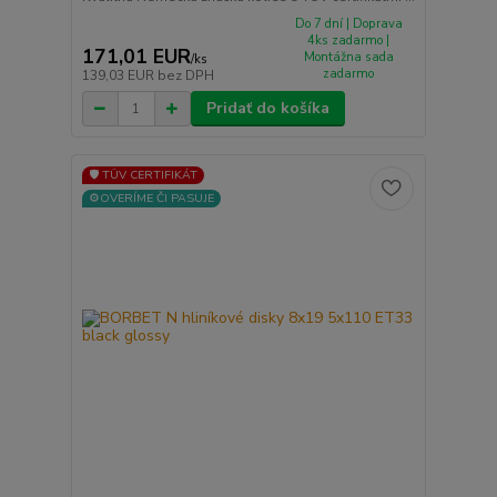
Do 7 dní | Doprava
4ks zadarmo |
171,01 EUR
Montážna sada
/
ks
zadarmo
139,03 EUR
bez DPH
Pridať do košíka
🛡️ TÜV CERTIFIKÁT
⚙️OVERÍME ČI PASUJE