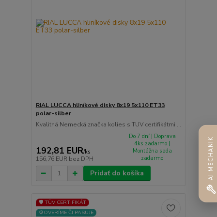
RIAL LUCCA hliníkové disky 8x19 5x110 ET33
polar-silber
Kvalitná Nemecká značka kolies s TUV certifikátmi ...
Do 7 dní | Doprava
AI MECHANIK
4ks zadarmo |
192,81 EUR
Montážna sada
/
ks
zadarmo
156,76 EUR
bez DPH
Pridať do košíka
🛡️ TÜV CERTIFIKÁT
⚙️OVERÍME ČI PASUJE