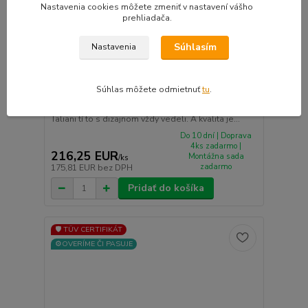
Nastavenia cookies môžete zmeniť v nastavení vášho
prehliadača.
Súhlasím
Nastavenia
Súhlas môžete odmietnuť
tu
.
MAK DaVinci hliníkové disky 8x19 5x110 ET33
GLOSS BLACK
Taliani tí to s dizajnom vždy vedeli. A kvalita je...
Do 10 dní | Doprava
4ks zadarmo |
216,25 EUR
Montážna sada
/
ks
zadarmo
175,81 EUR
bez DPH
Pridať do košíka
🛡️ TÜV CERTIFIKÁT
⚙️OVERÍME ČI PASUJE