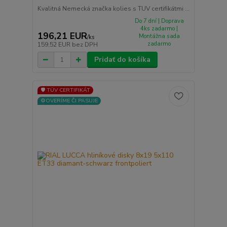
Kvalitná Nemecká značka kolies s TUV certifikátmi ...
Do 7 dní | Doprava
4ks zadarmo |
196,21 EUR
Montážna sada
/
ks
zadarmo
159,52 EUR
bez DPH
Pridať do košíka
🛡️ TÜV CERTIFIKÁT
⚙️OVERÍME ČI PASUJE