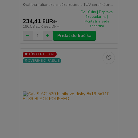
Kvalitná Talianska značka kolies s TUV certifikátm...
Do 10 dní | Doprava
4ks zadarmo |
234,41 EUR
Montážna sada
/
ks
zadarmo
190,58 EUR
bez DPH
Pridať do košíka
🛡️ TÜV CERTIFIKÁT
⚙️OVERÍME ČI PASUJE