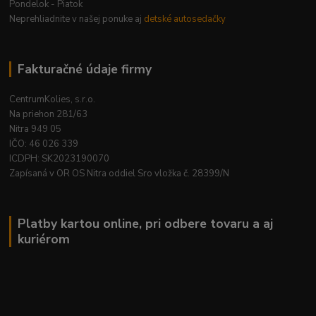
Pondelok - Piatok
Neprehliadnite v našej ponuke aj
detské autosedačky
Fakturačné údaje firmy
CentrumKolies, s.r.o.
Na priehon 281/63
Nitra 949 05
IČO: 46 026 339
ICDPH: SK2023190070
Zapísaná v OR OS Nitra oddiel Sro vložka č. 28399/N
Platby kartou online, pri odbere tovaru a aj
kuriérom