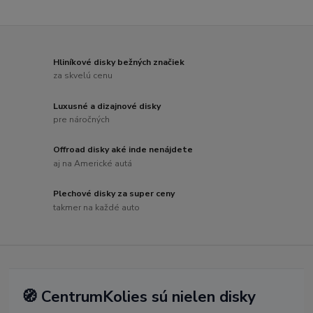
Hliníkové disky bežných značiek
za skvelú cenu
Luxusné a dizajnové disky
pre náročných
Offroad disky aké inde nenájdete
aj na Americké autá
Plechové disky za super ceny
takmer na každé auto
🧭 CentrumKolies sú nielen disky