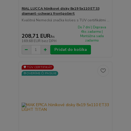
RIAL LUCCA hliníkové disky 8x19 5x110 ET33
diamant-schwarz frontpoliert
Kvalitná Nemecká značka kolies s TUV certifikátmi ...
Do 7 dní | Doprava
4ks zadarmo |
208,71 EUR
Montážna sada
/
ks
zadarmo
169,68 EUR
bez DPH
Pridať do košíka
🛡️ TÜV CERTIFIKÁT
⚙️OVERÍME ČI PASUJE