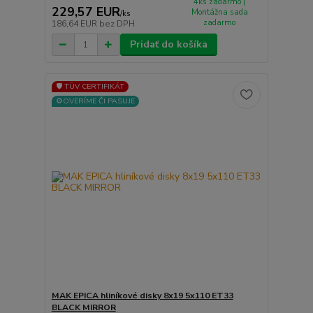
4ks zadarmo |
229,57 EUR
Montážna sada
/
ks
zadarmo
186,64 EUR
bez DPH
Pridať do košíka
🛡️ TÜV CERTIFIKÁT
⚙️OVERÍME ČI PASUJE
MAK EPICA hliníkové disky 8x19 5x110 ET33
BLACK MIRROR