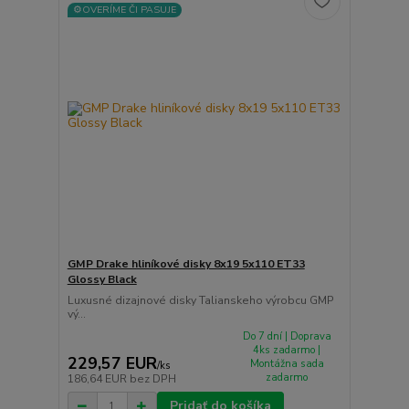
⚙️OVERÍME ČI PASUJE
GMP Drake hliníkové disky 8x19 5x110 ET33
Glossy Black
Luxusné dizajnové disky Talianskeho výrobcu GMP
vý...
Do 7 dní | Doprava
4ks zadarmo |
229,57 EUR
Montážna sada
/
ks
zadarmo
186,64 EUR
bez DPH
Pridať do košíka