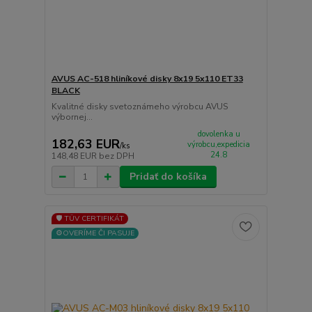
AVUS AC-518 hliníkové disky 8x19 5x110 ET33
BLACK
Kvalitné disky svetoznámeho výrobcu AVUS
výbornej...
dovolenka u
182,63 EUR
výrobcu,expedicia
/
ks
24.8
148,48 EUR
bez DPH
Pridať do košíka
🛡️ TÜV CERTIFIKÁT
⚙️OVERÍME ČI PASUJE