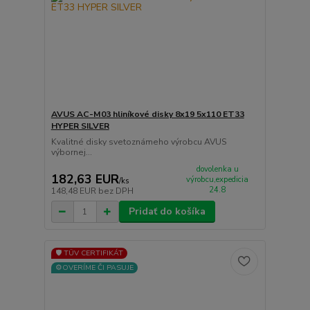
AVUS AC-M03 hliníkové disky 8x19 5x110 ET33
HYPER SILVER
Kvalitné disky svetoznámeho výrobcu AVUS
výbornej...
dovolenka u
182,63 EUR
výrobcu,expedicia
/
ks
24.8
148,48 EUR
bez DPH
Pridať do košíka
🛡️ TÜV CERTIFIKÁT
⚙️OVERÍME ČI PASUJE