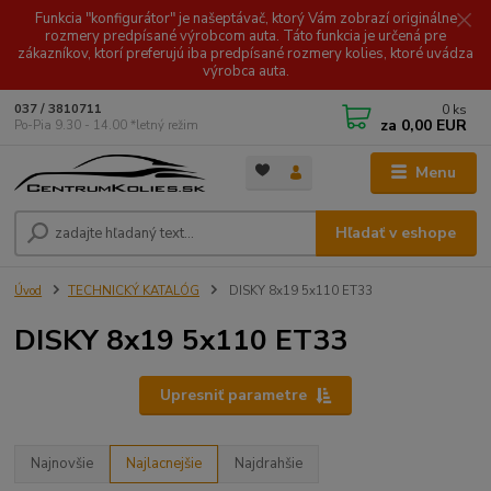
Funkcia "konfigurátor" je našeptávač, ktorý Vám zobrazí originálne
rozmery predpísané výrobcom auta. Táto funkcia je určená pre
zákazníkov, ktorí preferujú iba predpísané rozmery kolies, ktoré uvádza
výrobca auta.
0
ks
037 / 3810711
za
0,00 EUR
Po-Pia 9.30 - 14.00 *letný režim
Menu
Hľadať v eshope
Úvod
TECHNICKÝ KATALÓG
DISKY 8x19 5x110 ET33
DISKY 8x19 5x110 ET33
Upresniť parametre
Najnovšie
Najlacnejšie
Najdrahšie