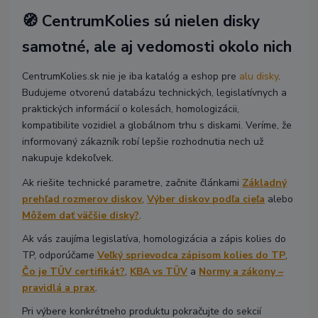
🧭 CentrumKolies sú nielen disky
samotné, ale aj vedomosti okolo nich
CentrumKolies.sk nie je iba katalóg a eshop pre
alu disky
.
Budujeme otvorenú databázu technických, legislatívnych a
praktických informácií o kolesách, homologizácii,
kompatibilite vozidiel a globálnom trhu s diskami. Veríme, že
informovaný zákazník robí lepšie rozhodnutia nech už
nakupuje kdekoľvek.
Ak riešite technické parametre, začnite článkami
Základný
prehľad rozmerov diskov
,
Výber diskov podľa cieľa
alebo
Môžem dať väčšie disky?
.
Ak vás zaujíma legislatíva, homologizácia a zápis kolies do
TP, odporúčame
Veľký sprievodca zápisom kolies do TP
,
Čo je TÜV certifikát?
,
KBA vs TÜV
a
Normy a zákony –
pravidlá a prax
.
Pri výbere konkrétneho produktu pokračujte do sekcií