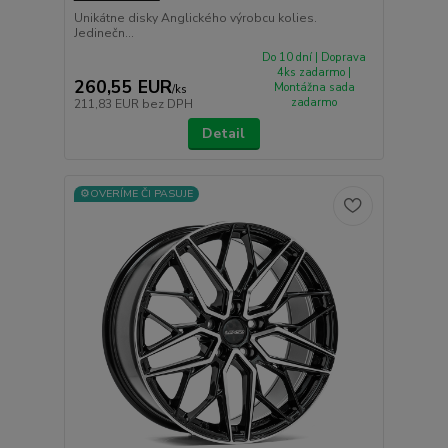
Unikátne disky Anglického výrobcu kolies.
Jedinečn...
Do 10 dní | Doprava
4ks zadarmo |
260,55 EUR
Montážna sada
/
ks
zadarmo
211,83 EUR
bez DPH
Detail
⚙️OVERÍME ČI PASUJE