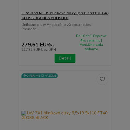
LENSO VENTUS hliníkové disky 8,5x19 5x110 ET40
GLOSS BLACK & POLISHED
Unikátne disky Anglického výrobcu kolies.
Jedinečn...
Do 10 dní | Doprava
4ks zadarmo |
279,61 EUR
Montážna sada
/
ks
zadarmo
227,32 EUR
bez DPH
Detail
⚙️OVERÍME ČI PASUJE