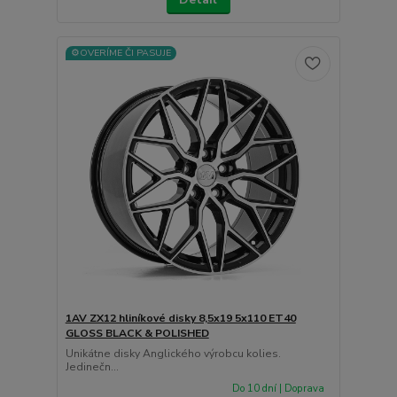
⚙️OVERÍME ČI PASUJE
1AV ZX12 hliníkové disky 8,5x19 5x110 ET40
GLOSS BLACK & POLISHED
Unikátne disky Anglického výrobcu kolies.
Jedinečn...
Do 10 dní | Doprava