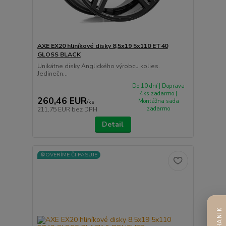
AXE EX20 hliníkové disky 8,5x19 5x110 ET40
GLOSS BLACK
Unikátne disky Anglického výrobcu kolies.
Jedinečn...
Do 10 dní | Doprava
4ks zadarmo |
260,46 EUR
Montážna sada
/
ks
zadarmo
211,75 EUR
bez DPH
Detail
⚙️OVERÍME ČI PASUJE