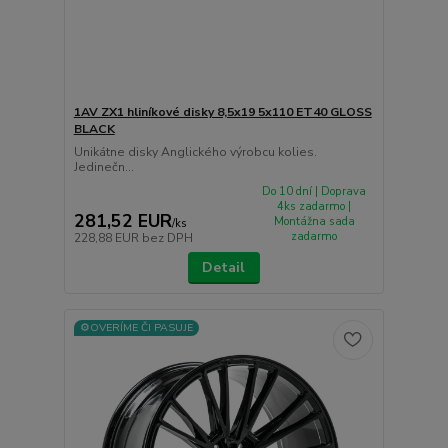
1AV ZX1 hliníkové disky 8,5x19 5x110 ET40 GLOSS
BLACK
Unikátne disky Anglického výrobcu kolies.
Jedinečn...
Do 10 dní | Doprava
4ks zadarmo |
281,52 EUR
Montážna sada
/
ks
zadarmo
228,88 EUR
bez DPH
Detail
⚙️OVERÍME ČI PASUJE