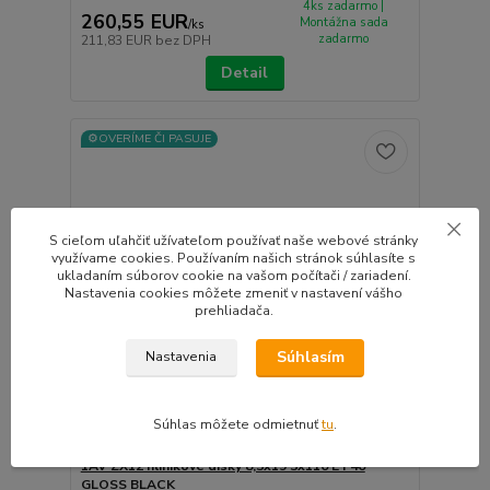
4ks zadarmo |
260,55 EUR
Montážna sada
/
ks
zadarmo
211,83 EUR
bez DPH
Detail
⚙️OVERÍME ČI PASUJE
S cieľom uľahčiť užívateľom používať naše webové stránky
využívame cookies. Používaním našich stránok súhlasíte s
ukladaním súborov cookie na vašom počítači / zariadení.
Nastavenia cookies môžete zmeniť v nastavení vášho
prehliadača.
Súhlasím
Nastavenia
Súhlas môžete odmietnuť
tu
.
1AV ZX12 hliníkové disky 8,5x19 5x110 ET40
GLOSS BLACK