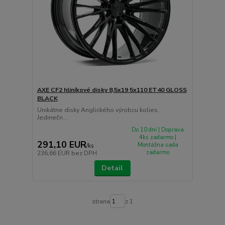
AXE CF2 hliníkové disky 8,5x19 5x110 ET40 GLOSS
BLACK
Unikátne disky Anglického výrobcu kolies.
Jedinečn...
Do 10 dní | Doprava
4ks zadarmo |
291,10 EUR
Montážna sada
/
ks
zadarmo
236,66 EUR
bez DPH
Detail
strana
z 1