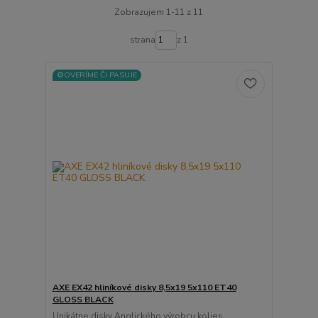
Zobrazujem 1-11 z 11
strana
z 1
⚙️OVERÍME ČI PASUJE
AXE EX42 hliníkové disky 8,5x19 5x110 ET40
GLOSS BLACK
Unikátne disky Anglického výrobcu kolies.