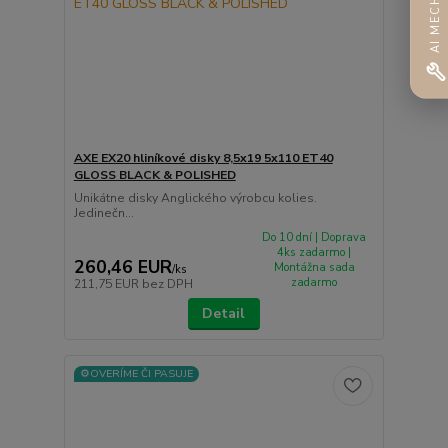
AI MECHANIK
AXE EX20 hliníkové disky 8,5x19 5x110 ET40
GLOSS BLACK & POLISHED
Unikátne disky Anglického výrobcu kolies.
Jedinečn...
Do 10 dní | Doprava
4ks zadarmo |
260,46 EUR
Montážna sada
/
ks
zadarmo
211,75 EUR
bez DPH
Detail
⚙️OVERÍME ČI PASUJE