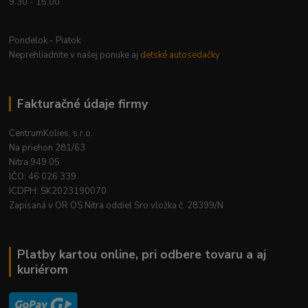
9.30 - 15.00
Pondelok - Piatok
Neprehliadnite v našej ponuke aj
detské autosedačky
Fakturačné údaje firmy
CentrumKolies, s.r.o.
Na priehon 281/63
Nitra 949 05
IČO: 46 026 339
ICDPH: SK2023190070
Zapísaná v OR OS Nitra oddiel Sro vložka č. 28399/N
Platby kartou online, pri odbere tovaru a aj
kuriérom