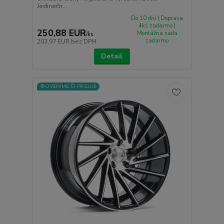
Jedinečn...
Do 10 dní | Doprava
4ks zadarmo |
250,88 EUR
Montážna sada
/
ks
zadarmo
203,97 EUR
bez DPH
Detail
⚙️OVERÍME ČI PASUJE