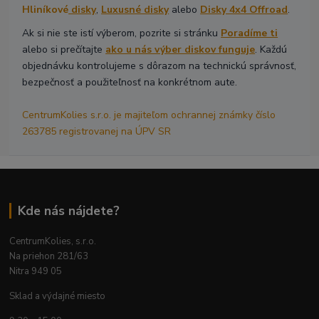
Hliníkové
disky
,
Luxusné disky
alebo
Disky 4x4 Offroad
.
Ak si nie ste istí výberom, pozrite si stránku
Poradíme ti
alebo si prečítajte
ako u nás výber diskov funguje
. Každú
objednávku kontrolujeme s dôrazom na technickú správnosť,
bezpečnosť a použiteľnosť na konkrétnom aute.
CentrumKolies s.r.o. je majiteľom ochrannej známky číslo
263785 registrovanej na ÚPV SR
Kde nás nájdete?
CentrumKolies, s.r.o.
Na priehon 281/63
Nitra 949 05
Sklad a výdajné miesto