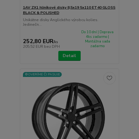
1AV ZX1 hliníkové disky 8,5x19 5x110 ET40 GLOSS
BLACK & POLISHED
Unikátne disky Anglického výrobcu kolies.
Jedinečn...
Do 10 dní | Doprava
4ks zadarmo |
252,80 EUR
Montážna sada
/
ks
zadarmo
205,52 EUR
bez DPH
Detail
⚙️OVERÍME ČI PASUJE