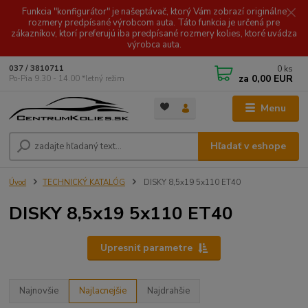
Funkcia "konfigurátor" je našeptávač, ktorý Vám zobrazí originálne
rozmery predpísané výrobcom auta. Táto funkcia je určená pre
zákazníkov, ktorí preferujú iba predpísané rozmery kolies, ktoré uvádza
výrobca auta.
0
ks
037 / 3810711
za
0,00 EUR
Po-Pia 9.30 - 14.00 *letný režim
Menu
Hľadať v eshope
Úvod
TECHNICKÝ KATALÓG
DISKY 8,5x19 5x110 ET40
DISKY 8,5x19 5x110 ET40
Upresniť parametre
Najnovšie
Najlacnejšie
Najdrahšie