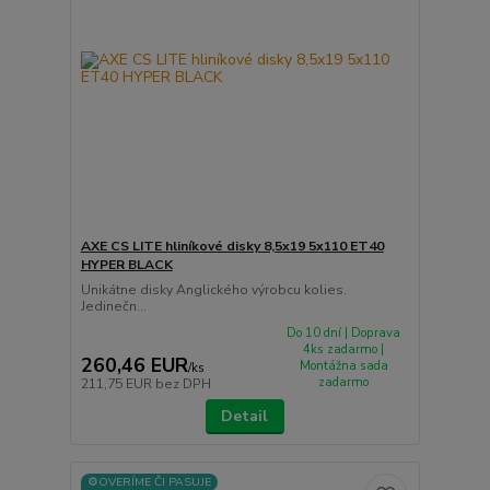
AXE CS LITE hliníkové disky 8,5x19 5x110 ET40
HYPER BLACK
Unikátne disky Anglického výrobcu kolies.
Jedinečn...
Do 10 dní | Doprava
4ks zadarmo |
260,46 EUR
Montážna sada
/
ks
zadarmo
211,75 EUR
bez DPH
Detail
⚙️OVERÍME ČI PASUJE