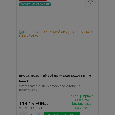
⚙️OVERÍME ČI PASUJE
BROCK RC30 hliníkové disky 6x15 5x114,3 ET46
čierny
Svetoznáme disky Nemeckého výrobcu a
bestseller v ...
Do 7 dní | Doprava
4ks zadarmo |
113,15 EUR
Montážna sada
/
ks
zadarmo
91,99 EUR
bez DPH