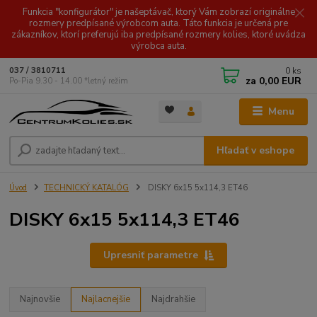
Funkcia "konfigurátor" je našeptávač, ktorý Vám zobrazí originálne
rozmery predpísané výrobcom auta. Táto funkcia je určená pre
zákazníkov, ktorí preferujú iba predpísané rozmery kolies, ktoré uvádza
výrobca auta.
0
ks
037 / 3810711
za
0,00 EUR
Po-Pia 9.30 - 14.00 *letný režim
Menu
Hľadať v eshope
Úvod
TECHNICKÝ KATALÓG
DISKY 6x15 5x114,3 ET46
DISKY 6x15 5x114,3 ET46
Upresniť parametre
Najnovšie
Najlacnejšie
Najdrahšie