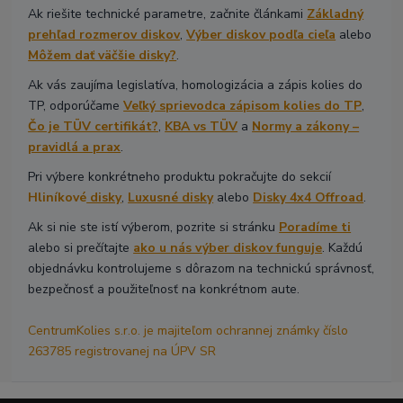
Ak riešite technické parametre, začnite článkami
Základný
prehľad rozmerov diskov
,
Výber diskov podľa cieľa
alebo
Môžem dať väčšie disky?
.
Ak vás zaujíma legislatíva, homologizácia a zápis kolies do
TP, odporúčame
Veľký sprievodca zápisom kolies do TP
,
Čo je TÜV certifikát?
,
KBA vs TÜV
a
Normy a zákony –
pravidlá a prax
.
Pri výbere konkrétneho produktu pokračujte do sekcií
Hliníkové
disky
,
Luxusné disky
alebo
Disky 4x4 Offroad
.
Ak si nie ste istí výberom, pozrite si stránku
Poradíme ti
alebo si prečítajte
ako u nás výber diskov funguje
. Každú
objednávku kontrolujeme s dôrazom na technickú správnosť,
bezpečnosť a použiteľnosť na konkrétnom aute.
CentrumKolies s.r.o. je majiteľom ochrannej známky číslo
263785 registrovanej na ÚPV SR