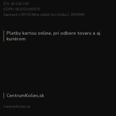
IČO: 46 026 339
ICDPH: SK2023190070
Zapísaná v OR OS Nitra oddiel Sro vložka č. 28399/N
Platby kartou online, pri odbere tovaru a aj
kuriérom
CentrumKolies.sk
CentrumKolies.sk