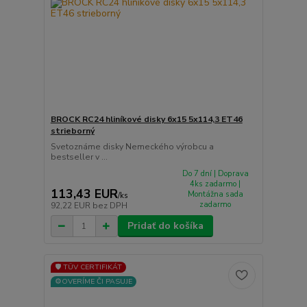
BROCK RC24 hliníkové disky 6x15 5x114,3 ET46
strieborný
Svetoznáme disky Nemeckého výrobcu a
bestseller v ...
Do 7 dní | Doprava
4ks zadarmo |
113,43 EUR
Montážna sada
/
ks
zadarmo
92,22 EUR
bez DPH
Pridať do košíka
🛡️ TÜV CERTIFIKÁT
⚙️OVERÍME ČI PASUJE