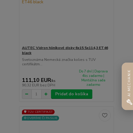
AUTEC Vidron hliníkové disky 6x15 5x114,3 ET46
black
Svetoznáma Nemecká značka kolies s TUV
certifikátm...
Do 7 dní | Doprava
AI MECHANIK
4ks zadarmo |
111,10 EUR
Montážna sada
/
ks
zadarmo
90,32 EUR
bez DPH
Pridať do košíka
🛡️ TÜV CERTIFIKÁT
⚙️OVERÍME ČI PASUJE