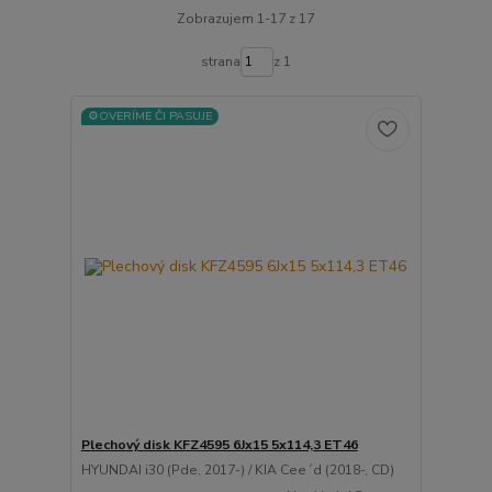
Zobrazujem 1-17 z 17
strana
z 1
⚙️OVERÍME ČI PASUJE
Plechový disk KFZ4595 6Jx15 5x114,3 ET46
HYUNDAI i30 (Pde, 2017-) / KIA Cee´d (2018-, CD)