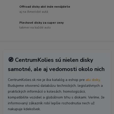
Offroad disky aké inde nenájdete
aj na Americké autá
Plechové disky za super ceny
takmer na každé auto
🧭 CentrumKolies sú nielen disky
samotné, ale aj vedomosti okolo nich
CentrumKolies.sk nie je iba katalóg a eshop pre
alu disky
.
Budujeme otvorenú databázu technických, legislatívnych a
praktických informácií o kolesách, homologizácii,
kompatibilite vozidiel a globálnom trhu s diskami. Veríme, že
informovaný zákazník robí lepšie rozhodnutia nech už
nakupuje kdekoľvek.