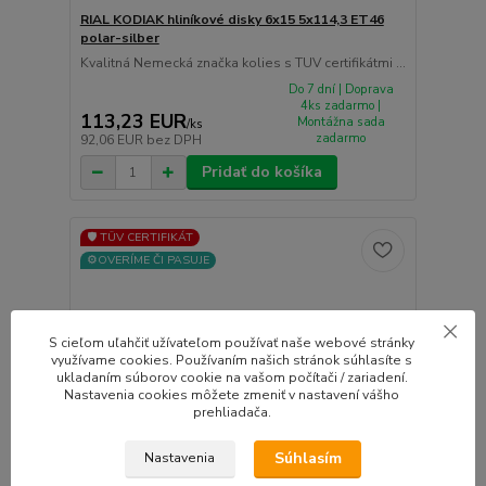
RIAL KODIAK hliníkové disky 6x15 5x114,3 ET46
polar-silber
Kvalitná Nemecká značka kolies s TUV certifikátmi ...
Do 7 dní | Doprava
4ks zadarmo |
113,23 EUR
Montážna sada
/
ks
zadarmo
92,06 EUR
bez DPH
Pridať do košíka
🛡️ TÜV CERTIFIKÁT
⚙️OVERÍME ČI PASUJE
S cieľom uľahčiť užívateľom používať naše webové stránky
využívame cookies. Používaním našich stránok súhlasíte s
ukladaním súborov cookie na vašom počítači / zariadení.
Nastavenia cookies môžete zmeniť v nastavení vášho
prehliadača.
Súhlasím
Nastavenia