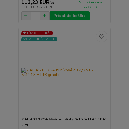
113,23 EUR
Montážna sada
/
ks
zadarmo
92,06 EUR
bez DPH
Pridať do košíka
🛡️ TÜV CERTIFIKÁT
⚙️OVERÍME ČI PASUJE
RIAL ASTORGA hliníkové disky 6x15 5x114,3 ET46
graphit