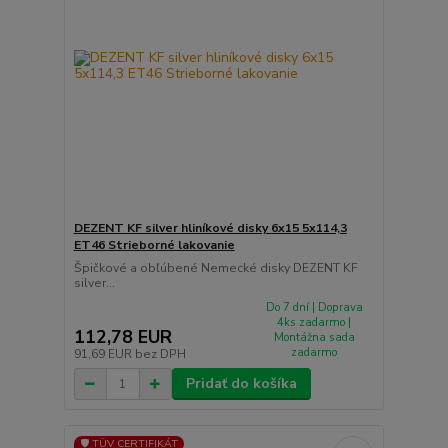
DEZENT KF silver hliníkové disky 6x15 5x114,3
ET46 Strieborné lakovanie
Špičkové a obľúbené Nemecké disky DEZENT KF
silver...
Do 7 dní | Doprava
4ks zadarmo |
112,78 EUR
Montážna sada
zadarmo
91,69 EUR
bez DPH
Pridať do košíka
🛡️ TÜV CERTIFIKÁT