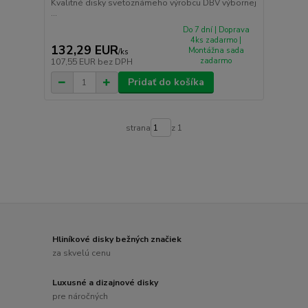
Kvalitné disky svetoznámeho výrobcu DBV výbornej
...
Do 7 dní | Doprava
4ks zadarmo |
132,29 EUR
Montážna sada
/
ks
zadarmo
107,55 EUR
bez DPH
Pridať do košíka
strana
z 1
Hliníkové disky bežných značiek
za skvelú cenu
Luxusné a dizajnové disky
pre náročných