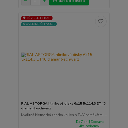
Pridať do košíka
🛡️ TÜV CERTIFIKÁT
⚙️OVERÍME ČI PASUJE
RIAL ASTORGA hliníkové disky 6x15 5x114,3 ET46
diamant-schwarz
Kvalitná Nemecká značka kolies s TUV certifikátmi ...
Do 7 dní | Doprava
4ks zadarmo |