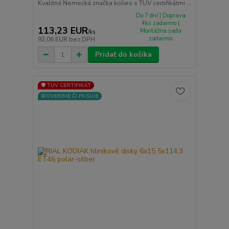
Kvalitná Nemecká značka kolies s TUV certifikátmi ...
Do 7 dní | Doprava
4ks zadarmo |
113,23 EUR
Montážna sada
/
ks
zadarmo
92,06 EUR
bez DPH
Pridať do košíka
🛡️ TÜV CERTIFIKÁT
⚙️OVERÍME ČI PASUJE