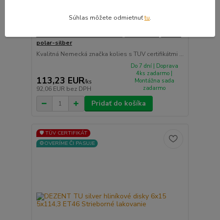
Súhlas môžete odmietnuť
tu
.
ALUTEC SINGA hliníkové disky 6x15 5x114,3 ET46
polar-silber
Kvalitná Nemecká značka kolies s TUV certifikátmi ...
Do 7 dní | Doprava
4ks zadarmo |
113,23 EUR
Montážna sada
/
ks
zadarmo
92,06 EUR
bez DPH
Pridať do košíka
🛡️ TÜV CERTIFIKÁT
⚙️OVERÍME ČI PASUJE