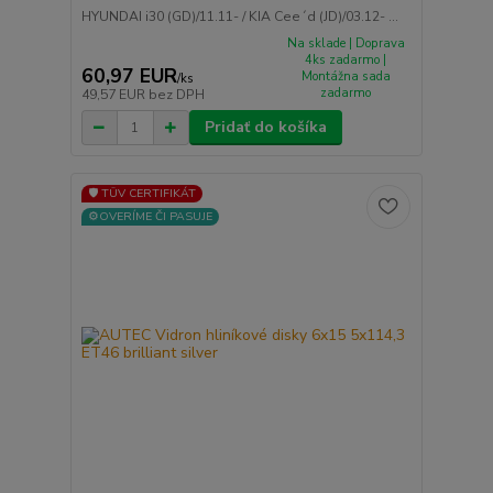
HYUNDAI i30 (GD)/11.11- / KIA Cee´d (JD)/03.12- ...
Na sklade | Doprava
4ks zadarmo |
60,97 EUR
Montážna sada
/
ks
zadarmo
49,57 EUR
bez DPH
Pridať do košíka
🛡️ TÜV CERTIFIKÁT
⚙️OVERÍME ČI PASUJE