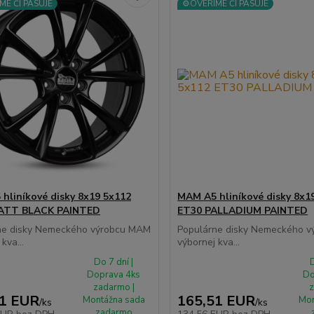
ME ČI PASUJE
⚙️OVERÍME ČI PASUJE
hliníkové disky 8x19 5x112
MAM A5 hliníkové disky 8x1
ATT BLACK PAINTED
ET30 PALLADIUM PAINTED
ne disky Nemeckého výrobcu MAM
Populárne disky Nemeckého 
kva...
výbornej kva...
Do 7 dní |
D
Doprava 4ks
Do
zadarmo |
z
51 EUR
165,51 EUR
Montážna sada
Mon
/
ks
/
ks
zadarmo