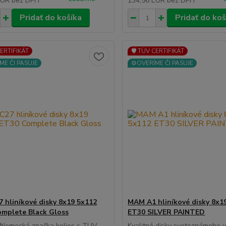
EUR
bez DPH
134,56 EUR
bez DPH
Pridať do košíka
Pridať do koš
CERTIFIKÁT
🛡️ TÜV CERTIFIKÁT
ME ČI PASUJE
⚙️OVERÍME ČI PASUJE
 hliníkové disky 8x19 5x112
MAM A1 hliníkové disky 8x1
mplete Black Gloss
ET30 SILVER PAINTED
á Nemecká značka kolies s TUV
Kvalitné disky svetoznámeho 