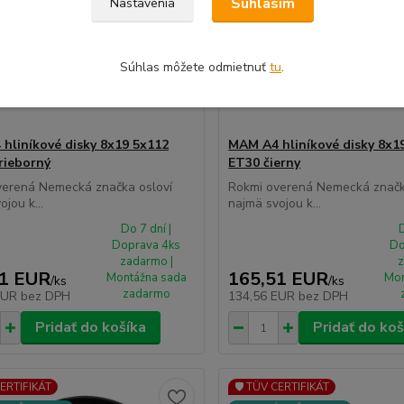
Súhlasím
Nastavenia
Súhlas môžete odmietnuť
tu
.
hliníkové disky 8x19 5x112
MAM A4 hliníkové disky 8x1
rieborný
ET30 čierny
verená Nemecká značka osloví
Rokmi overená Nemecká značk
jou k...
najmä svojou k...
Do 7 dní |
D
Doprava 4ks
Do
zadarmo |
z
51 EUR
165,51 EUR
Montážna sada
Mon
/
ks
/
ks
zadarmo
EUR
bez DPH
134,56 EUR
bez DPH
Pridať do košíka
Pridať do koš
CERTIFIKÁT
🛡️ TÜV CERTIFIKÁT