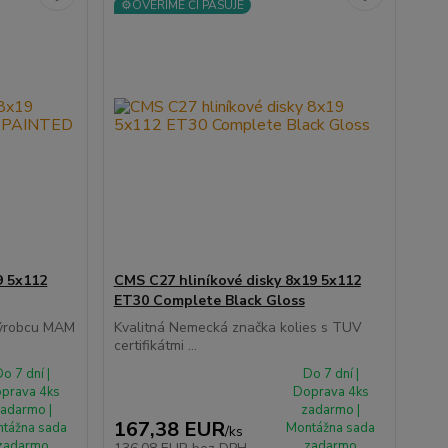
⚙️OVERÍME ČI PASUJE
9 5x112
CMS C27 hliníkové disky 8x19 5x112
ET30 Complete Black Gloss
výrobcu MAM
Kvalitná Nemecká značka kolies s TUV
certifikátmi ...
o 7 dní |
Do 7 dní |
prava 4ks
Doprava 4ks
adarmo |
zadarmo |
167,38 EUR
tážna sada
Montážna sada
/
ks
zadarmo
zadarmo