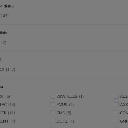
r disku
(147)
disku
147)
č
12
(147)
ca
RV
(6)
79WHEELS
(1)
AEZ
TEC
(14)
AVUS
(2)
AXX
OCK
(11)
CMS
(5)
CO
ZENT
(4)
DOTZ
(4)
GM