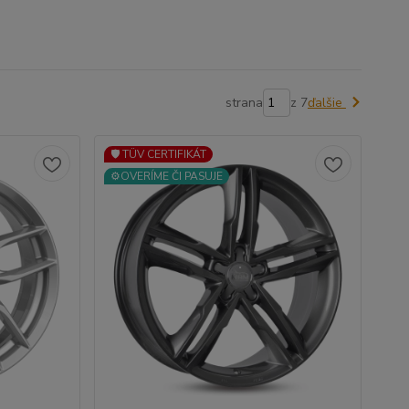
strana
z 7
ďalšie
🛡️ TÜV CERTIFIKÁT
⚙️OVERÍME ČI PASUJE