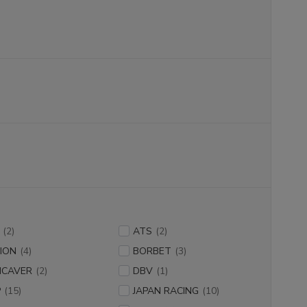
(2)
ATS
(2)
ION
(4)
BORBET
(3)
NCAVER
(2)
DBV
(1)
P
(15)
JAPAN RACING
(10)