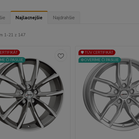
šie
Najlacnejšie
Najdrahšie
m 1-21 z 147
CERTIFIKÁT
🛡️ TÜV CERTIFIKÁT
ME ČI PASUJE
⚙️OVERÍME ČI PASUJE