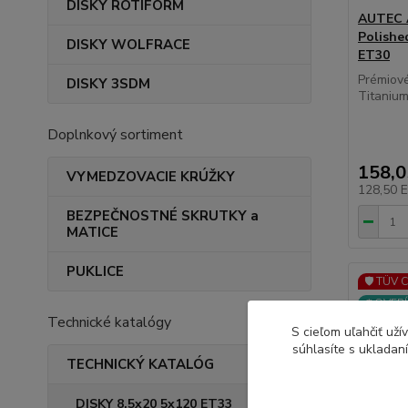
DISKY ROTIFORM
AUTEC A
Polishe
DISKY WOLFRACE
ET30
Prémiov
DISKY 3SDM
Titanium 
Doplnkový sortiment
158,
VYMEDZOVACIE KRÚŽKY
128,50 
BEZPEČNOSTNÉ SKRUTKY a
MATICE
PUKLICE
🛡️ TÜV 
⚙️OVERÍ
Technické katalógy
S cieľom uľahčiť už
súhlasíte s ukladan
TECHNICKÝ KATALÓG
DISKY 8,5x20 5x120 ET33