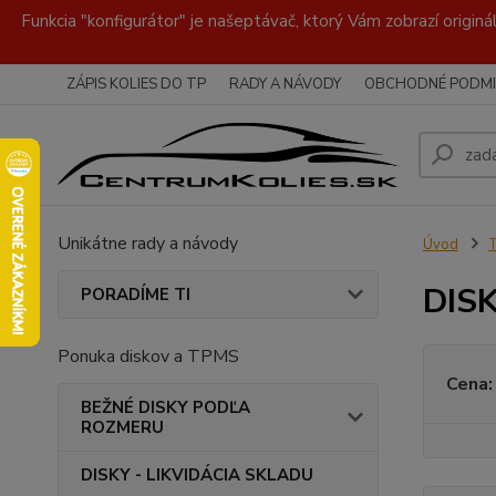
Funkcia "konfigurátor" je našeptávač, ktorý Vám zobrazí originá
ZÁPIS KOLIES DO TP
RADY A NÁVODY
OBCHODNÉ PODMI
Unikátne rady a návody
Úvod
DISK
PORADÍME TI
Ponuka diskov a TPMS
Cena:
BEŽNÉ DISKY PODĽA
ROZMERU
DISKY - LIKVIDÁCIA SKLADU