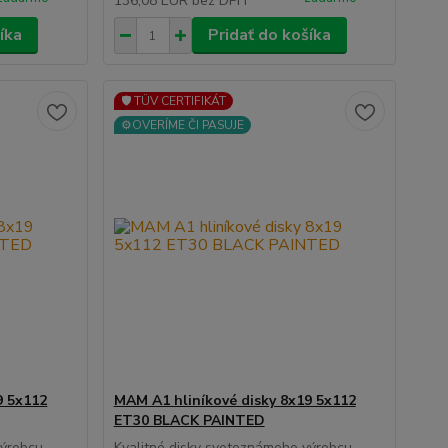
136,08 EUR
bez DPH
íka
Pridať do košíka
🛡️ TÜV CERTIFIKÁT
⚙️OVERÍME ČI PASUJE
9 5x112
MAM A1 hliníkové disky 8x19 5x112
ET30 BLACK PAINTED
výrobcu
Kvalitné disky svetoznámeho výrobcu