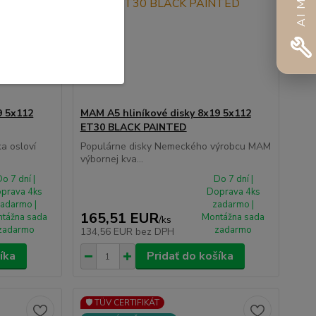
9 5x112
MAM A5 hliníkové disky 8x19 5x112
ET30 BLACK PAINTED
a osloví
Populárne disky Nemeckého výrobcu MAM
výbornej kva...
o 7 dní |
Do 7 dní |
prava 4ks
Doprava 4ks
adarmo |
zadarmo |
165,51 EUR
tážna sada
Montážna sada
/
ks
zadarmo
zadarmo
134,56 EUR
bez DPH
íka
Pridať do košíka
🛡️ TÜV CERTIFIKÁT