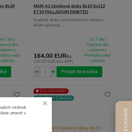
ky 8x19
MAM A1 hliníkové disky 8x19 5x112
ET30 PALLADIUM PAINTED
Kvalitné disky svetoznámeho výrobcu
MAM výbornej ...
o 7 dní |
Do 7 dní |
prava 4ks
Doprava 4ks
adarmo |
zadarmo |
164,00 EUR
tážna sada
Montážna sada
/
ks
zadarmo
zadarmo
133,33 EUR
bez DPH
íka
Pridať do košíka
🛡️ TÜV CERTIFIKÁT
⚙️OVERÍME ČI PASUJE
našich stránok
AI MECHANIK
ôžete zmeniť v