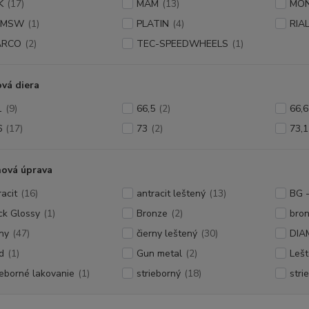
K
(17)
MAM
(13)
MO
 MSW
(1)
PLATIN
(4)
RIA
ARCO
(2)
TEC-SPEEDWHEELS
(1)
vá diera
1
(9)
66,5
(2)
66,6
6
(17)
73
(2)
73,1
hová úprava
racit
(16)
antracit leštený
(13)
BG -
ck Glossy
(1)
Bronze
(2)
bro
rny
(47)
čierny leštený
(30)
DIA
d
(1)
Gun metal
(2)
Lešt
ieborné lakovanie
(1)
strieborný
(18)
stri