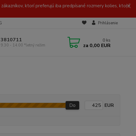
zákazníkov, ktorí preferujú iba predpísané rozmery kolies, ktoré
G
Prihlásenie
/ 3810711
0
ks
za
0,00 EUR
 9.30 - 14.00 *letný režim
Do
EUR