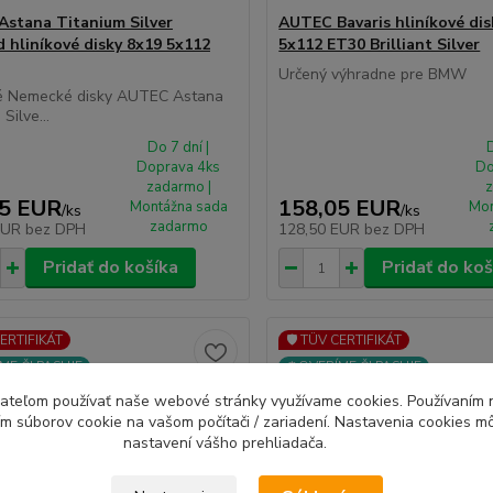
stana Titanium Silver
AUTEC Bavaris hliníkové dis
d hliníkové disky 8x19 5x112
5x112 ET30 Brilliant Silver
Určený výhradne pre BMW
é Nemecké disky AUTEC Astana
Silve...
Do 7 dní |
D
Doprava 4ks
Do
zadarmo |
z
05 EUR
158,05 EUR
Montážna sada
Mon
/
ks
/
ks
zadarmo
EUR
bez DPH
128,50 EUR
bez DPH
Pridať do košíka
Pridať do koš
CERTIFIKÁT
🛡️ TÜV CERTIFIKÁT
ME ČI PASUJE
⚙️OVERÍME ČI PASUJE
ívateľom používať naše webové stránky využívame cookies. Používaním 
ím súborov cookie na vašom počítači / zariadení. Nastavenia cookies m
nastavení vášho prehliadača.