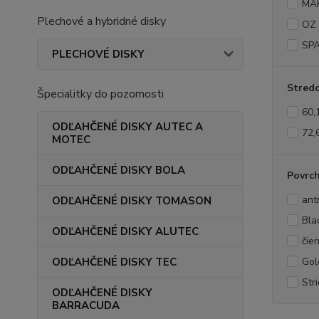
MA
Plechové a hybridné disky
OZ
SP
PLECHOVÉ DISKY
Stredo
Špecialitky do pozornosti
60,
ODĽAHČENÉ DISKY AUTEC A
72,
MOTEC
ODĽAHČENÉ DISKY BOLA
Povrc
ant
ODĽAHČENÉ DISKY TOMASON
Bla
ODĽAHČENÉ DISKY ALUTEC
čie
ODĽAHČENÉ DISKY TEC
Gol
Str
ODĽAHČENÉ DISKY
BARRACUDA