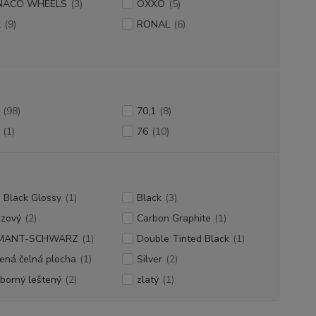
NACO WHEELS
(3)
OXXO
(5)
L
(9)
RONAL
(6)
(98)
70,1
(8)
(1)
76
(10)
 Black Glossy
(1)
Black
(3)
nzový
(2)
Carbon Graphite
(1)
MANT-SCHWARZ
(1)
Double Tinted Black
(1)
ená čelná plocha
(1)
Silver
(2)
eborný leštený
(2)
zlatý
(1)