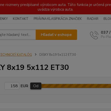
lne rozmery predpísané výrobcom auta. Táto funkcia je určená pre 
uvádza výrobca auta.
ENKY
KONTAKT
PRÁVNA KLASIFIKÁCIA ZNAČIEK
RADAR
BLO
037 
Hľadať v eshope
Po-Pia
TECHNICKÝ KATALÓG
DISKY 8x19 5x112 ET30
Y 8x19 5x112 ET30
EUR
Od