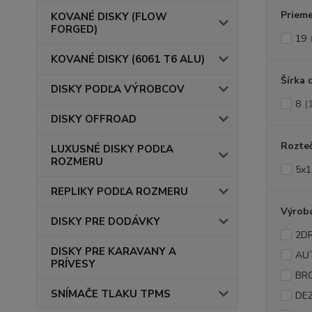
Prieme
KOVANÉ DISKY (FLOW
FORGED)
19
KOVANÉ DISKY (6061 T6 ALU)
Šírka 
DISKY PODĽA VÝROBCOV
8
(
DISKY OFFROAD
Rozte
LUXUSNÉ DISKY PODĽA
ROZMERU
5x1
REPLIKY PODĽA ROZMERU
Výrob
DISKY PRE DODÁVKY
2D
DISKY PRE KARAVANY A
AU
PRÍVESY
BR
SNÍMAČE TLAKU TPMS
DE