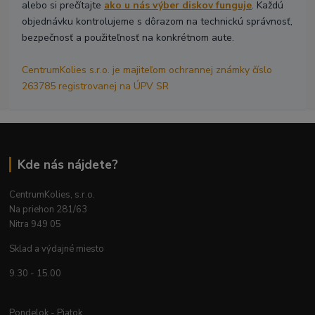
alebo si prečítajte
ako u nás výber diskov funguje
. Každú
objednávku kontrolujeme s dôrazom na technickú správnosť,
bezpečnosť a použiteľnosť na konkrétnom aute.
CentrumKolies s.r.o. je majiteľom ochrannej známky číslo
263785 registrovanej na ÚPV SR
Kde nás nájdete?
CentrumKolies, s.r.o.
Na priehon 281/63
Nitra 949 05
Sklad a výdajné miesto
9.30 - 15.00
Pondelok - Piatok