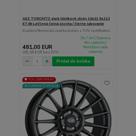
AEZ TORONTO dark hliníkové disky 10x21 5x112
ET46 Leštená čelná plocha / čierne lakovanie
Kvalitná Nemecká značka kolies s TUV certifikátmi ...
Do 7 dní | Doprava
4ks zadarmo |
481,00 EUR
Montážna sada
zadarmo
391,06 EUR
bez DPH
Pridať do košíka
🛡️ TÜV CERTIFIKÁT
⚙️OVERÍME ČI PASUJE