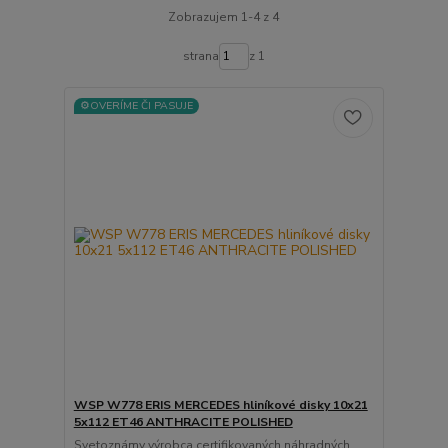
Zobrazujem 1-4 z 4
strana
z 1
⚙️OVERÍME ČI PASUJE
WSP W778 ERIS MERCEDES hliníkové disky 10x21
5x112 ET46 ANTHRACITE POLISHED
Svetoznámy výrobca certifikovaných náhradných