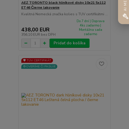
AEZ TORONTO black hliníkové disky 10x21 5x112
ET46 Čierne lakovanie
Kvalitná Nemecká značka kolies s TUV certifikátmi ...
Do 7 dní | Doprava
4ks zadarmo |
438,00 EUR
Montážna sada
zadarmo
356,10 EUR
bez DPH
Pridať do košíka
🛡️ TÜV CERTIFIKÁT
⚙️OVERÍME ČI PASUJE