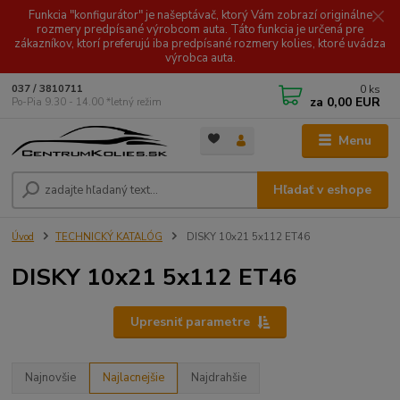
Funkcia "konfigurátor" je našeptávač, ktorý Vám zobrazí originálne
rozmery predpísané výrobcom auta. Táto funkcia je určená pre
zákazníkov, ktorí preferujú iba predpísané rozmery kolies, ktoré uvádza
výrobca auta.
0
ks
037 / 3810711
za
0,00 EUR
Po-Pia 9.30 - 14.00 *letný režim
Menu
Hľadať v eshope
Úvod
TECHNICKÝ KATALÓG
DISKY 10x21 5x112 ET46
DISKY 10x21 5x112 ET46
Upresniť parametre
Najnovšie
Najlacnejšie
Najdrahšie