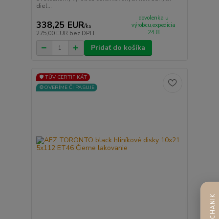
diel...
dovolenka u
338,25 EUR
výrobcu,expedicia
/
ks
24.8
275,00 EUR
bez DPH
Pridať do košíka
🛡️ TÜV CERTIFIKÁT
⚙️OVERÍME ČI PASUJE
AI MECHANIK