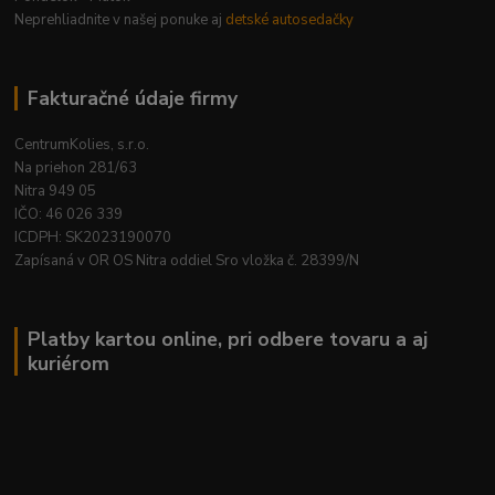
Neprehliadnite v našej ponuke aj
detské autosedačky
Fakturačné údaje firmy
CentrumKolies, s.r.o.
Na priehon 281/63
Nitra 949 05
IČO: 46 026 339
ICDPH: SK2023190070
Zapísaná v OR OS Nitra oddiel Sro vložka č. 28399/N
Platby kartou online, pri odbere tovaru a aj
kuriérom