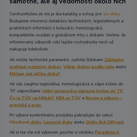
samotné, ale aj vedomosti okolo nich
CentrumKolies.sk nie je iba katalóg a eshop pre
alu disky
.
Budujeme otvorenú databázu technických, legislatívnych a
praktických informácií o kolesách, homologizácii,
kompatibilite vozidiel a globálnom trhu s diskami. Veríme, že
informovaný zákazník robí lepšie rozhodnutia nech už
nakupuje kdekoľvek.
Ak riešite technické parametre, začnite článkami
Základný
prehľad rozmerov diskov
,
Výber diskov podľa cieľa
alebo
Môžem dať väčšie disky?
.
Ak vás zaujíma legislatíva, homologizácia a zápis kolies do
TP, odporúčame
Veľký sprievodca zápisom kolies do TP
,
Čo je TÜV certifikát?
,
KBA vs TÜV
a
Normy a zákony –
pravidlá a prax
.
Pri výbere konkrétneho produktu pokračujte do sekcií
Hliníkové
disky
,
Luxusné disky
alebo
Disky 4x4 Offroad
.
Ak si nie ste istí výberom, pozrite si stránku
Poradíme ti